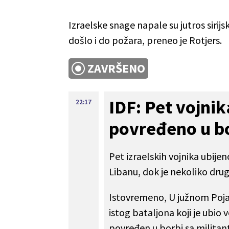
Izraelske snage napale su jutros sirijs
došlo i do požara, preneo je Rotjers.
ZAVRŠENO
IDF: Pet vojnik
22:17
povređeno u b
Pet izraelskih vojnika ubi
Libanu, dok je nekoliko drug
Istovremeno, U južnom Pojas
istog bataljona koji je ubio
povređen u borbi sa militant