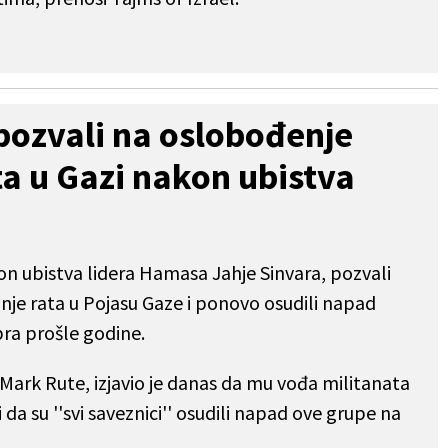
 pozvali na oslobođenje
ata u Gazi nakon ubistva
on ubistva lidera Hamasa Jahje Sinvara, pozvali
nje rata u Pojasu Gaze i ponovo osudili napad
bra prošle godine.
Mark Rute, izjavio je danas da mu vođa militanata
i da su ''svi saveznici'' osudili napad ove grupe na