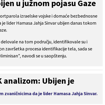
ijen u južnom pojasu Gaze
ortparola izraelske vojske i domaće bezbednosne
da je lider Hamasa Jahja Sinvar ubijen danas tokom
aze.
 delovale na tom području, identifikovale su i
kon završetka procesa identifikacije tela, sada se
eliminisan", navodi se u saopštenju.
analizom: Ubijen je
im zvaničnicima da je lider Hamasa Jahja Sinvar.