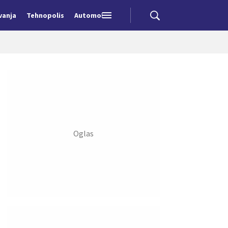
vanja
Tehnopolis
Automobili