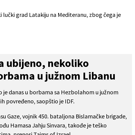
ki lučki grad Latakiju na Mediteranu, zbog čega je
a ubijeno, nekoliko
orbama u južnom Libanu
jeno je danas u borbama sa Hezbolahom u južnom
ih povređeno, saopštio je IDF.
u Gaze, vojnik 450. bataljona Bislamačke brigade,
 vođu Hamasa Jahju Sinvara, takođe je teško
ima, prenosi Tajms of Izrael.