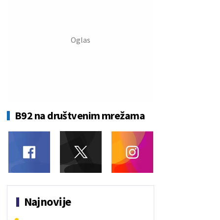
B92 na društvenim mrežama
Najnovije