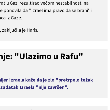
 rat u Gazi rezultirao većom nestabilnosti na
 ponovila da ''Izrael ima pravo da se brani'' i
ca iz Gaze.
zaključila je Haris.
enje: "Ulazimo u Rafu"
jer Izraela kaže da je zlo "pretrpelo težak
 zadatak Izraela "nije završen".