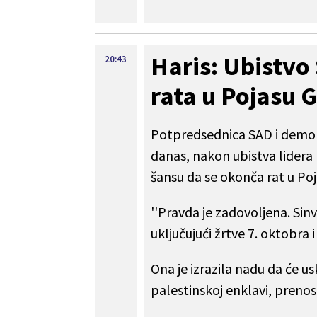
Haris: Ubistvo
20:43
rata u Pojasu 
Potpredsednica SAD i demokr
danas, nakon ubistva lidera
šansu da se okonča rat u Po
''Pravda je zadovoljena. Sinv
uključujući žrtve 7. oktobra i
Ona je izrazila nadu da će u
palestinskoj enklavi, prenosi