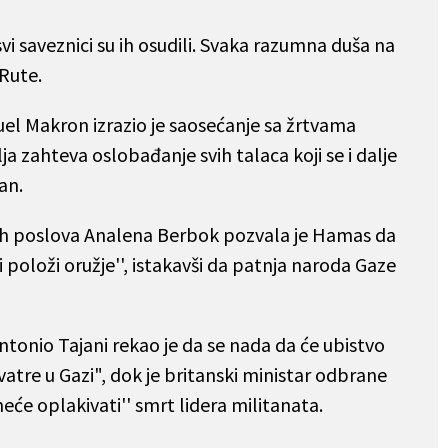
vi saveznici su ih osudili. Svaka razumna duša na
 Rute.
l Makron izrazio je saosećanje sa žrtvama
a zahteva oslobađanje svih talaca koji se i dalje
an.
h poslova Analena Berbok pozvala je Hamas da
 položi oružje'', istakavši da patnja naroda Gaze
Antonio Tajani rekao je da se nada da će ubistvo
vatre u Gazi", dok je britanski ministar odbrane
neće oplakivati'' smrt lidera militanata.