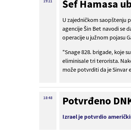
Šef Hamasa ub
19:21
U zajedničkom saopštenju p
agencije Šin Bet navodi se 
operacije u južnom pojasu G
"Snage 828. brigade, koje su
eliminisale tri terorista. Na
može potvrditi da je Sinvar 
Potvrđeno DNK 
18:48
Izrael je potvrdio američk