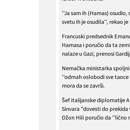
''Ja sam ih (Hamas) osudio, s
svetu ih je osudila'', rekao je
Francuski predsednik Emanue
Hamasa i poručio da ta zemlj
nalaze u Gazi, prenosi Gardij
Nemačka ministarka spoljni
''odmah oslobodi sve taoce i
mora da se završi.
Šef italijanske diplomatije 
Sinvara "dovesti do prekida 
Džon Hili poručio da ''lično 