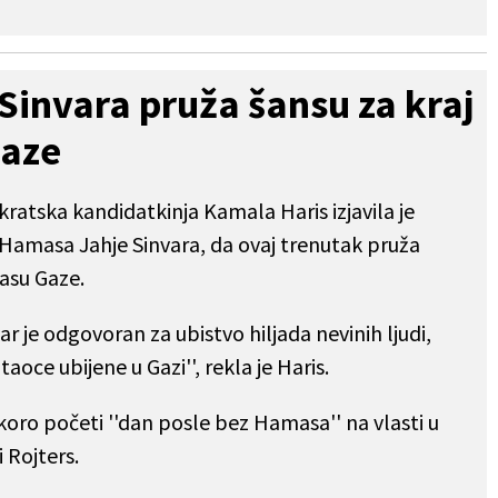
 Sinvara pruža šansu za kraj
Gaze
atska kandidatkinja Kamala Haris izjavila je
 Hamasa Jahje Sinvara, da ovaj trenutak pruža
jasu Gaze.
ar je odgovoran za ubistvo hiljada nevinih ljudi,
 taoce ubijene u Gazi'', rekla je Haris.
skoro početi ''dan posle bez Hamasa'' na vlasti u
 Rojters.