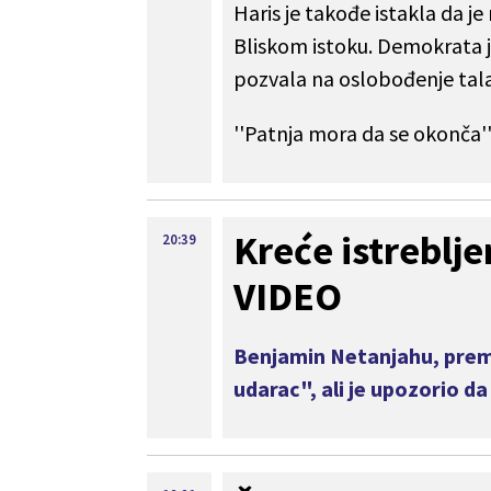
Haris je takođe istakla da je
Bliskom istoku. Demokrata je
pozvala na oslobođenje tala
''Patnja mora da se okonča'', 
Kreće istreblj
20:39
VIDEO
Benjamin Netanjahu, premi
udarac", ali je upozorio da