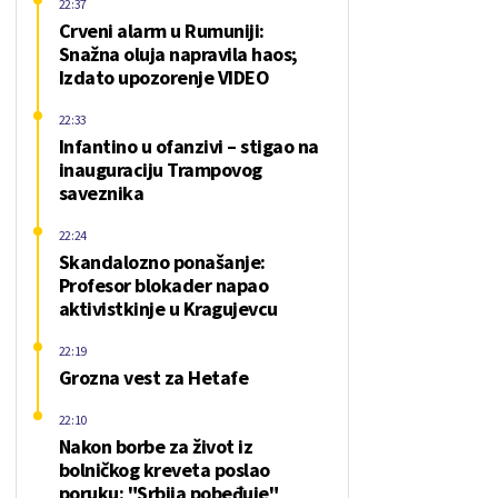
22:37
Crveni alarm u Rumuniji:
Snažna oluja napravila haos;
Izdato upozorenje VIDEO
22:33
Infantino u ofanzivi – stigao na
inauguraciju Trampovog
saveznika
22:24
Skandalozno ponašanje:
Profesor blokader napao
aktivistkinje u Kragujevcu
22:19
Grozna vest za Hetafe
22:10
Nakon borbe za život iz
bolničkog kreveta poslao
poruku: "Srbija pobeđuje"