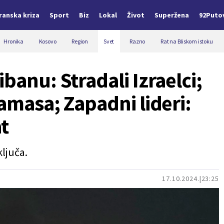
Iranska kriza
Sport
Biz
Lokal
Život
Superžena
92Puto
Hronika
Kosovo
Region
Svet
Razno
Rat na Bliskom istoku
banu: Stradali Izraelci;
amasa; Zapadni lideri:
t
ključa.
17.10.2024.
23:25