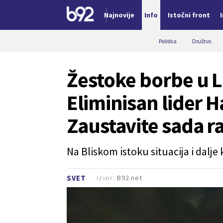
Najnovije
Info
Istočni front
Nova vest
Politika
Društvo
Žestoke borbe u Li
Eliminisan lider H
Zaustavite sada ra
Na Bliskom istoku situacija i dalje 
Izvor:
B92.net
SVET