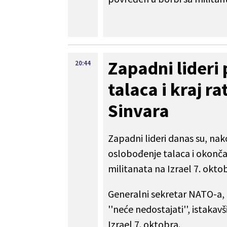
Zapadni lideri
20:44
talaca i kraj r
Sinvara
Zapadni lideri danas su, nak
oslobođenje talaca i okonča
militanata na Izrael 7. okto
Generalni sekretar NATO-a, 
''neće nedostajati'', istakavš
Izrael 7. oktobra.