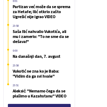
0:01
Partizan već može da se sprema
za Hetafe; Ilić otkrio zašto
Ugrešić nije igrao VIDEO
23:58
Saša Ilić nahvalio Vukotića, ali
mu i zamerio: "To ne sme da se
dešava!"
0:00
Na današnji dan, 7. avgust
23:58
Vukotić ne zna ko je Baba:
"Vidim da ga svi hvale"
23:51
Aleksić: "Nemamo čega da se
plašimo u Kazahstanu" VIDEO