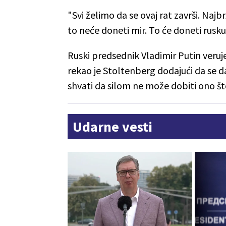
"Svi želimo da se ovaj rat završi. Najb
to neće doneti mir. To će doneti rusku
Ruski predsednik Vladimir Putin veruj
rekao je Stoltenberg dodajući da se d
shvati da silom ne može dobiti ono što
Udarne vesti