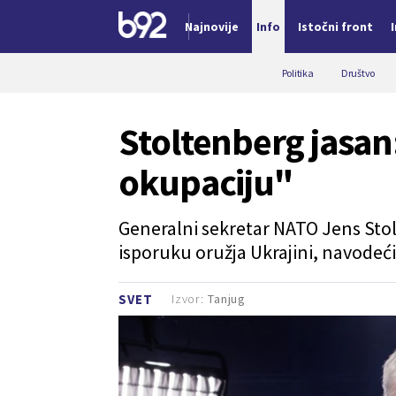
Najnovije
Info
Istočni front
Nova vest
Politika
Društvo
Stoltenberg jasan
okupaciju"
Generalni sekretar NATO Jens Sto
isporuku oružja Ukrajini, navodeći
Izvor:
Tanjug
SVET