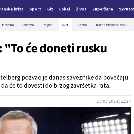
Iranska kriza
Sport
Biz
Lokal
Život
Superžena
92Puto
Hronika
Kosovo
Region
Svet
Razno
Rat na Bliskom istoku
: "To će doneti rusku
ltelberg pozvao je danas saveznike da povećaju
 da će to dovesti do brzog završetka rata.
19.09.2024.
22:24