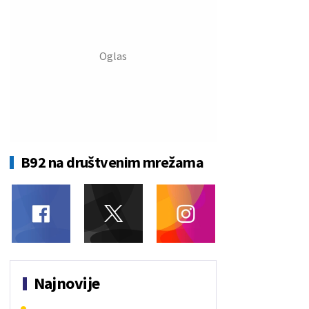
B92 na društvenim mrežama
Najnovije