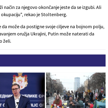
rži način za njegovo okončanje jeste da se izgubi. Ali
 okupaciju", rekao je Stoltenberg.
e da može da postigne svoje ciljeve na bojnom polju,
avanjem oružja Ukrajini, Putin može naterati da
 želi.