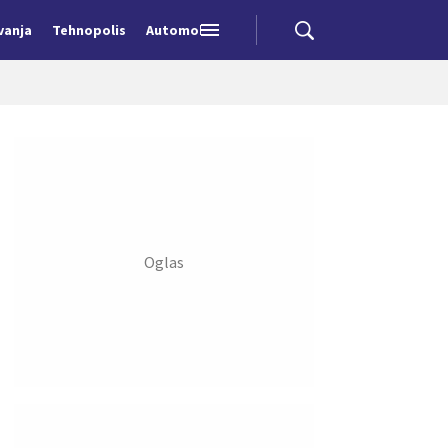
vanja
Tehnopolis
Automobili