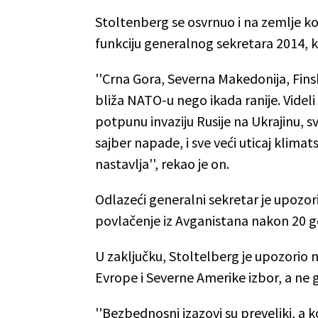
Stoltenberg se osvrnuo i na zemlje koj
funkciju generalnog sekretara 2014, k
''Crna Gora, Severna Makedonija, Finska
bliža NATO-u nego ikada ranije. Videli
potpunu invaziju Rusije na Ukrajinu, 
sajber napade, i sve veći uticaj klim
nastavlja'', rekao je on.
Odlazeći generalni sekretar je upozori
povlačenje iz Avganistana nakon 20 go
U zaključku, Stoltelberg je upozorio na
Evrope i Severne Amerike izbor, a ne g
''Bezbednosni izazovi su preveliki, a k