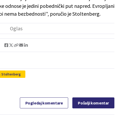
e odnose je jedini pobednički put napred. Evropljani
i nema bezbednosti'', poručio je Stoltenberg.
 Stoltenberg
Pogledaj komentare
Pošalji komentar