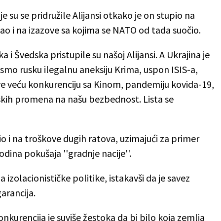
e su se pridružile Alijansi otkako je on stupio na
ao i na izazove sa kojima se NATO od tada suočio.
 i Švedska pristupile su našoj Alijansi. A Ukrajina je
 smo rusku ilegalnu aneksiju Krima, uspon ISIS-a,
sve veću konkurenciju sa Kinom, pandemiju kovida-19,
atskih promena na našu bezbednost. Lista se
o i na troškove dugih ratova, uzimajući za primer
dina pokušaja ''gradnje nacije''.
 izolacionističke politike, istakavši da je savez
arancija.
onkurencija je suviše žestoka da bi bilo koja zemlja