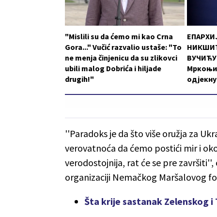
"Mislili su da ćemo mi kao Crna
ЕПАРХИ
Gora..." Vučić razvalio ustaše: "To
НИКШИЋ
ne menja činjenicu da su zlikovci
ВУЧИЋУ:
ubili malog Dobrića i hiljade
Мркоњи
drugih!"
одјекну
''Paradoks je da što više oružja za U
verovatnoća da ćemo postići mir i oko
verodostojnija, rat će se pre završiti'
organizaciji Nemačkog Maršalovog f
Šta krije sastanak Zelenskog 