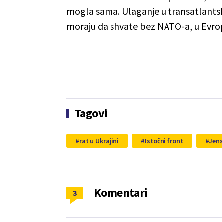
mogla sama. Ulaganje u transatlantsk
moraju da shvate bez NATO-a, u Evrop
Tagovi
rat u Ukrajini
Istočni front
Jens
Komentari
3