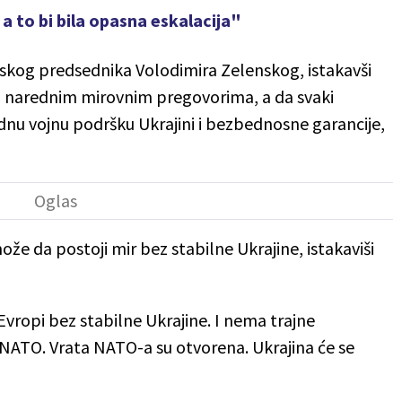
a to bi bila opasna eskalacija"
skog predsednika Volodimira Zelenskog, istakavši
u narednim mirovnim pregovorima, a da svaki
 vojnu podršku Ukrajini i bezbednosne garancije,
že da postoji mir bez stabilne Ukrajine, istakaviši
Evropi bez stabilne Ukrajine. I nema trajne
 NATO. Vrata NATO-a su otvorena. Ukrajina će se