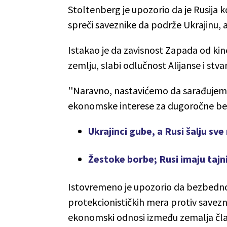
Stoltenberg je upozorio da je Rusija k
spreči saveznike da podrže Ukrajinu, 
Istakao je da zavisnost Zapada od kin
zemlju, slabi odlučnost Alijanse i stvar
''Naravno, nastavićemo da sarađujem
ekonomske interese za dugoročne bez
Ukrajinci gube, a Rusi šalju sve 
Žestoke borbe; Rusi imaju tajn
Istovremeno je upozorio da bezbedno
protekcionističkih mera protiv savezni
ekonomski odnosi između zemalja čla