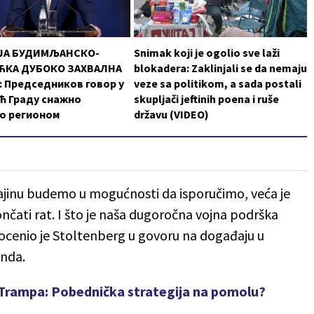
ЈА БУДИМЉАНСКО-
Snimak koji je ogolio sve laži
КА ДУБОКО ЗАХВАЛНА
blokadera: Zaklinjali se da nemaju
 Председников говор у
veze sa politikom, a sada postali
ћ Граду снажно
skupljači jeftinih poena i ruše
о регионом
državu (VIDEO)
krajinu budemo u mogućnosti da isporučimo, veća je
nčati rat. I što je naša dugoročna vojna podrška
', ocenio je Stoltenberg u govoru na događaju u
onda.
i Trampa: Pobednička strategija na pomolu?