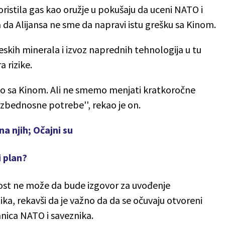
oristila gas kao oružje u pokušaju da uceni NATO i
a da Alijansa ne sme da napravi istu grešku sa Kinom.
eskih minerala i izvoz naprednih tehnologija u tu
a rizike.
o sa Kinom. Ali ne smemo menjati kratkoročne
bednosne potrebe'', rekao je on.
na njih; Očajni su
i plan?
st ne može da bude izgovor za uvođenje
ka, rekavši da je važno da da se očuvaju otvoreni
nica NATO i saveznika.