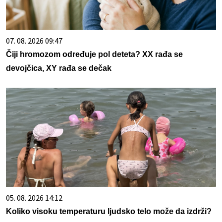
07. 08. 2026 09:47
Čiji hromozom određuje pol deteta? XX rađa se
devojčica, XY rađa se dečak
05. 08. 2026 14:12
Koliko visoku temperaturu ljudsko telo može da izdrži?