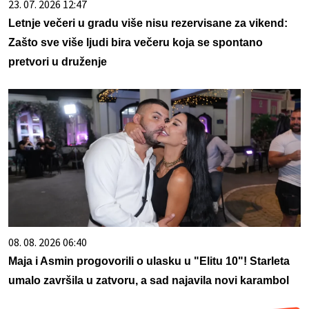
23. 07. 2026 12:47
Letnje večeri u gradu više nisu rezervisane za vikend:
Zašto sve više ljudi bira večeru koja se spontano
pretvori u druženje
08. 08. 2026 06:40
Maja i Asmin progovorili o ulasku u "Elitu 10"! Starleta
umalo završila u zatvoru, a sad najavila novi karambol