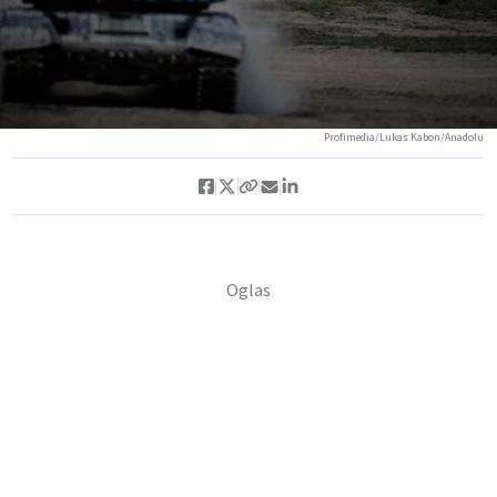
Profimedia/Lukas Kabon/Anadolu