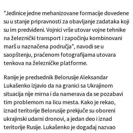
"Jedinice jedne mehanizovane formacije dovedene
su u stanje pripravnosti za obavljanje zadataka koji
su im predviđeni. Vojnici vrše utovar vojne tehnike
na železnički transport i započinju kombinovani
marš u naznačena područja", navodi se u
saopštenju, praćenom fotografijama utovara
tenkova na železničke platforme.
Ranije je predsednik Belorusije Aleksandar
Lukašenko izjavio da na granici sa Ukrajinom
situacija nije mirna i da namerava da se pozabavi
tim problemom na licu mesta. Kako je rekao,
iznad teritorije Belorusije prekjuče su oboreni
ukrajinski udarni dronovi, a jedan deo i iznad
teritorije Rusije. Lukašenko je događaj nazvao