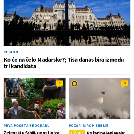
REGION
Ko će na čelo Mađarske?; Tisa danas bira između
tri kandidata
5
0
PRVA POSETA BEOGRADU
POŽARI ŠIROM SRBIJE
Zelenski u Srbiji, ugostio ga
UŽIVO
Požari ne jenjavaju: