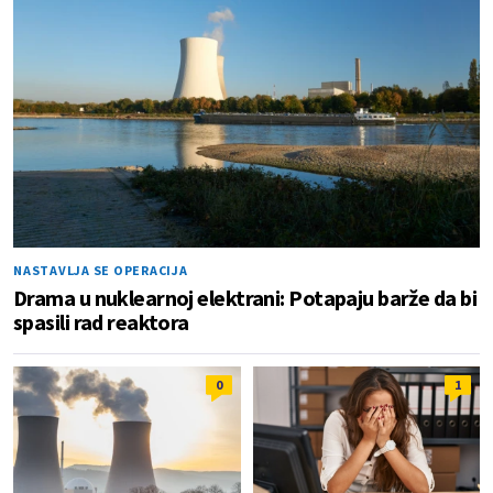
NASTAVLJA SE OPERACIJA
Drama u nuklearnoj elektrani: Potapaju barže da bi
spasili rad reaktora
0
1