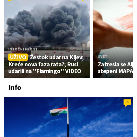
ISTOČNI FRONT
UŽIVO
Žestok udar na Kijev;
SVET
Kreće nova faza rata?; Rusi
Zatresla se Alja
udarili na "Flamingo" VIDEO
stepeni MAPA
Info
0