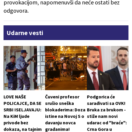
provokacijom, napomenuvši da neće ostati bez
odgovora.
Udarne vesti
LOVE NAŠE
Čuveni profesor
Podgorica će
POLICAJCE, DA SE
srušio sneška
sarađivati sa OVK!
SRBI ISELJAVAJU:
blokaderima: Doza
Bruka za brukom -
Na KiM ljude
istine na Novoj S o
stiže nam novi
privode bez
davanju novca
udarac od "braće":
dokaza, na tajnim
građanima!
Crna Gora u