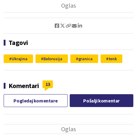
Tagovi
Ukrajina
Belorusija
granica
tenk
13
Komentari
Pogledaj komentare
Pošalji komentar