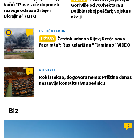
Vučić: "Poseta će doprineti
Gori više od 700 hektara u
razvoju odnosa Srbije i
Deliblatskoj peščari; Vojska u
Ukrajine" FOTO
akciji
ISTOČNI FRONT
0
UŽIVO
Žestok udar na Kijev; Kreće nova
faza rata?; Rusi udarili na "Flamingo" VIDEO
KOSOVO
0
Rok istekao, dogovora nema: Priština danas
nastavlja konstitutivnu sednicu
Biz
0