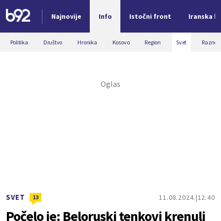
Najnovije
Info
Istočni front
Iranska kr
Nova vest
Politika
Društvo
Hronika
Kosovo
Region
Svet
Razno
SVET
11.08.2024.
12:40
13
Počelo je: Beloruski tenkovi krenuli