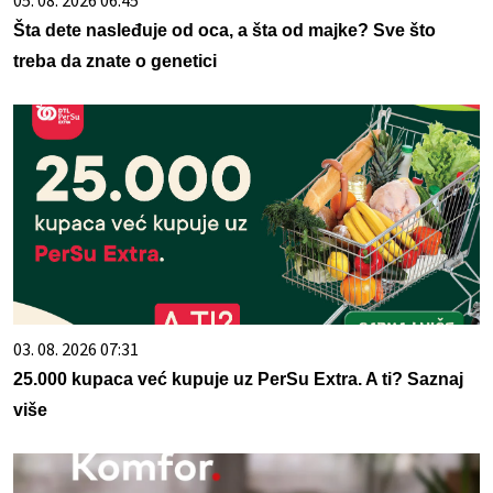
05. 08. 2026 06:45
Šta dete nasleđuje od oca, a šta od majke? Sve što
treba da znate o genetici
03. 08. 2026 07:31
25.000 kupaca već kupuje uz PerSu Extra. A ti? Saznaj
više