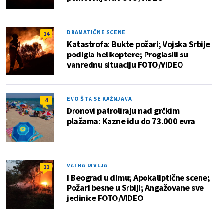
DRAMATIČNE SCENE
14
Katastrofa: Bukte požari; Vojska Srbije
podigla helikoptere; Proglasili su
vanrednu situaciju FOTO/VIDEO
EVO ŠTA SE KAŽNJAVA
4
Dronovi patroliraju nad grčkim
plažama: Kazne idu do 73.000 evra
VATRA DIVLJA
11
I Beograd u dimu; Apokaliptične scene;
Požari besne u Srbiji; Angažovane sve
jedinice FOTO/VIDEO