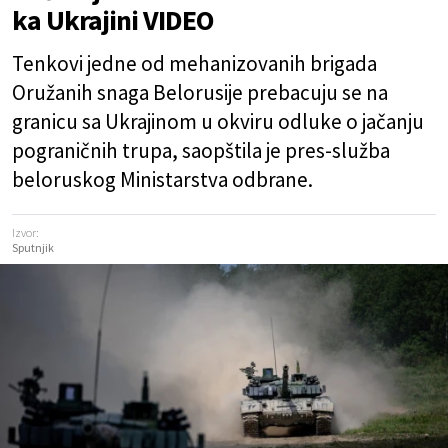
ka Ukrajini VIDEO
Tenkovi jedne od mehanizovanih brigada
Oružanih snaga Belorusije prebacuju se na
granicu sa Ukrajinom u okviru odluke o jačanju
pograničnih trupa, saopštila je pres-služba
beloruskog Ministarstva odbrane.
Izvor:
Sputnjik