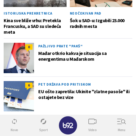
ISTORIJSKA PREKRETNICA
NEOČEKIVAN PAD
Kina sve bliže vrhu: Pretekla
Šok u SAD-u: Izgubili 23.000
Francusku, a SAD su sledeća
radnih mesta
meta
PAŽLJIVO PRATE "PAKŠ"
0
Mađar otkrio kakva je situacija sa
energentima u Mađarskom
PET DRŽAVA POD PRITISKOM
6
EU ošto zapretila: Ukinite "zlatne pasoše" ili
ostajete bez vize
✕
Lokal
Novo
Sport
Video
Menu