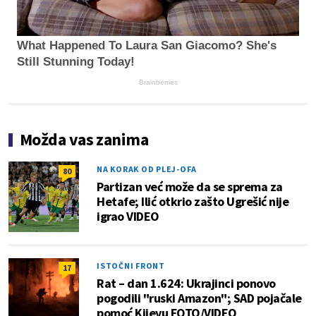
What Happened To Laura San Giacomo? She's
Still Stunning Today!
Brainberries
Možda vas zanima
NA KORAK OD PLEJ-OFA
80
Partizan već može da se sprema za
Hetafe; Ilić otkrio zašto Ugrešić nije
igrao VIDEO
ISTOČNI FRONT
17
Rat – dan 1.624: Ukrajinci ponovo
pogodili "ruski Amazon"; SAD pojačale
pomoć Kijevu FOTO/VIDEO