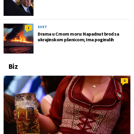
SVET
1
Drama u Crnom moru: Napadnut brod sa
ukrajinskom pšenicom; Ima poginulih
Biz
0