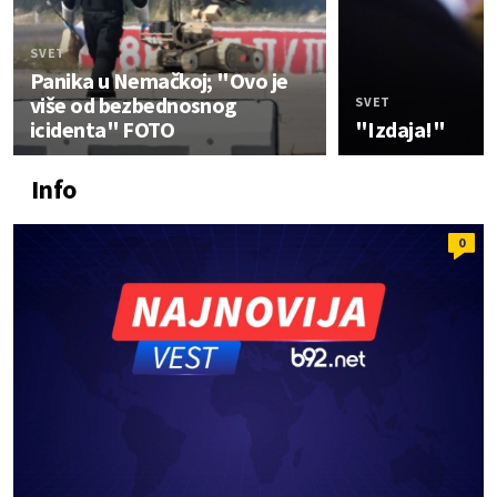
SVET
Panika u Nemačkoj; "Ovo je
više od bezbednosnog
SVET
icidenta" FOTO
"Izdaja!"
Info
0