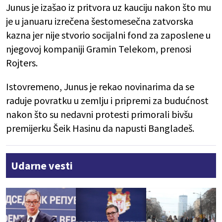
Junus je izašao iz pritvora uz kauciju nakon što mu
je u januaru izrečena šestomesečna zatvorska
kazna jer nije stvorio socijalni fond za zaposlene u
njegovoj kompaniji Gramin Telekom, prenosi
Rojters.
Istovremeno, Junus je rekao novinarima da se
raduje povratku u zemlju i pripremi za budućnost
nakon što su nedavni protesti primorali bivšu
premijerku Šeik Hasinu da napusti Bangladeš.
Udarne vesti