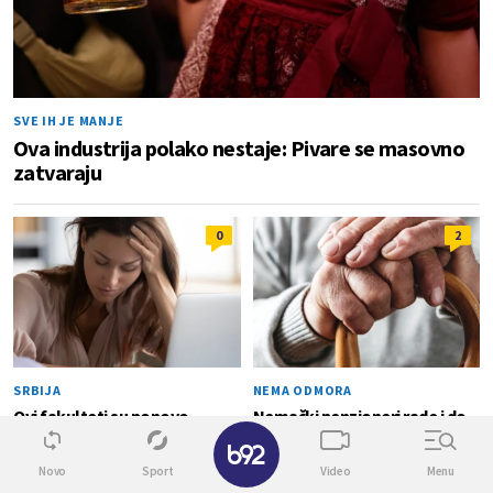
SVE IH JE MANJE
Ova industrija polako nestaje: Pivare se masovno
zatvaraju
0
2
SRBIJA
NEMA ODMORA
Ovi fakulteti su ponovo
Nemački penzioneri rade i do
✕
najpopularniji, ali nisu i
74 godine
najtraženiji na tržištu rada
Novo
Sport
Video
Menu