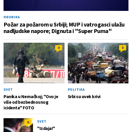
HRONIKA
Požar za požarom u Srbiji; MUP i vatrogasci ulažu
nadljudske napore; Dignuta i "Super Puma"
0
0
SVET
POLITIKA
Panika u Nemačkoj; "Ovo je
Srbi su uvek krivi
više od bezbednosnog
icidenta" FOTO
SVET
0
"Izdaja!"