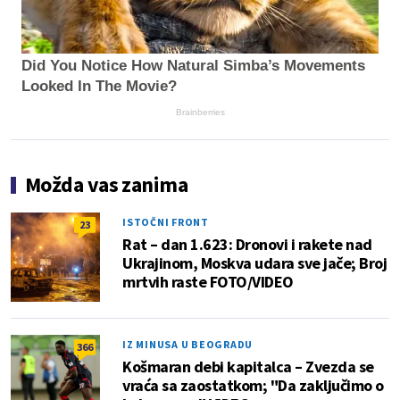
Did You Notice How Natural Simba’s Movements
Looked In The Movie?
Brainberries
Možda vas zanima
ISTOČNI FRONT
23
Rat – dan 1.623: Dronovi i rakete nad
Ukrajinom, Moskva udara sve jače; Broj
mrtvih raste FOTO/VIDEO
IZ MINUSA U BEOGRADU
366
Košmaran debi kapitalca – Zvezda se
vraća sa zaostatkom; "Da zaključimo o