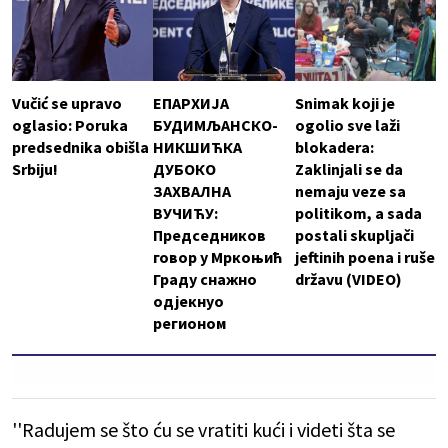
Vučić se upravo
ЕПАРХИЈА
Snimak koji je
oglasio: Poruka
БУДИМЉАНСКО-
ogolio sve laži
predsednika obišla
НИКШИЋКА
blokadera:
Srbiju!
ДУБОКО
Zaklinjali se da
ЗАХВАЛНА
nemaju veze sa
ВУЧИЋУ:
politikom, a sada
Председников
postali skupljači
говор у Мркоњић
jeftinih poena i ruše
Граду снажно
državu (VIDEO)
одјекнуо
регионом
''Radujem se što ću se vratiti kući i videti šta se