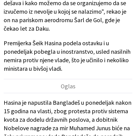
dešava i kako možemo da se organizujemo da se
izvučemo iz nevolje u kojoj se nalazimo", rekao je
on na pariskom aerodromu Šarl de Gol, gde je
čekao let za Daku.
Premijerka Šeik Hasina podela ostavku i u
ponedeljak pobegla u inostranstvo, usled nasilnih
nemira protiv njene vlade, što je učinilo i nekoliko
ministara u bivšoj vladi.
Hasina je napustila Bangladeš u ponedeljak nakon
15 godina na vlasti, zbog protesta protiv sistema
kvota za dodelu državnih poslova, a dobitnik
Nobelove nagrade za mir Muhamed Junus biće na