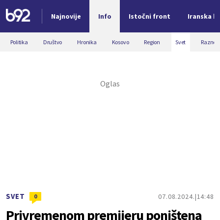
Najnovije
Info
Istočni front
Iranska kr
Nova vest
Politika
Društvo
Hronika
Kosovo
Region
Svet
Razno
SVET
07.08.2024.
14:48
0
Privremenom premijeru poništena