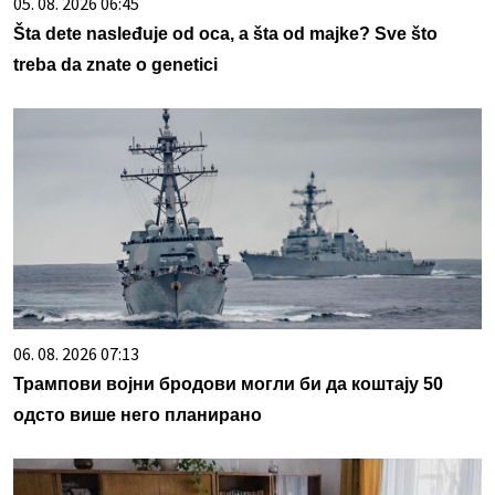
05. 08. 2026 06:45
Šta dete nasleđuje od oca, a šta od majke? Sve što
treba da znate o genetici
06. 08. 2026 07:13
Трампови војни бродови могли би да коштају 50
одсто више него планирано