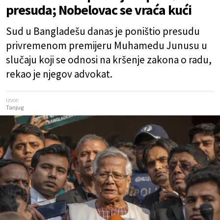
presuda; Nobelovac se vraća kući
Sud u Bangladešu danas je poništio presudu
privremenom premijeru Muhamedu Junusu u
slučaju koji se odnosi na kršenje zakona o radu,
rekao je njegov advokat.
Izvor:
Tanjug