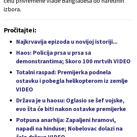
čelu privremene vlade Bangladeša do narednih
izbora.
Pročitajte i:
Najkrvavija epizoda u novijoj istoriji...
Haos: Policija prsa u prsa sa
demonstrantima; Skoro 100 mrtvih VIDEO
Totalni raspad: Premijerka podnela
ostavku i pobegla helikopterom iz zemlje
VIDEO
Država je u haosu: Oglasio se šef vojske,
evo šta će biti nakon ostavke premijerke
Potpuna anarhija: Zapaljeni hramovi,
napadi na hinduse; Nobelovac dolazi na
čelo države VIDEO