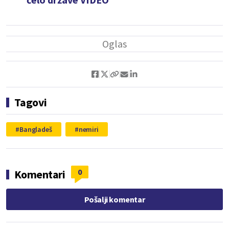
Tagovi
Bangladeš
nemiri
0
Komentari
Pošalji komentar