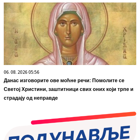
06. 08. 2026 05:56
Данас изговорите ове моћне речи: Помолите се
Светој Христини, заштитници свих оних који трпе и
страдају од неправде