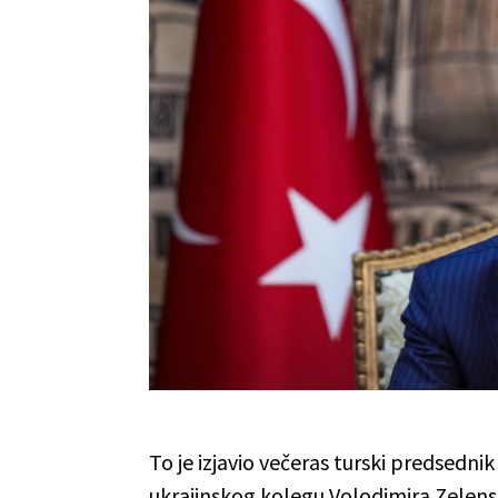
To je izjavio večeras turski predsedni
ukrajinskog kolegu Volodimira Zelen