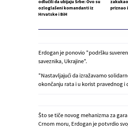
odlučili da ubijaju Srbe: Ovo su
zakukao
ozloglašeni komandanti iz
priznao 
Hrvatske i BiH
Erdogan je ponovio "podršku suverenit
saveznika, Ukrajine".
"Nastavljajući da izražavamo solidar
okončanju rata i u korist pravednog i
Što se tiče novog mehanizma za gara
Crnom moru, Erdogan je potvrdio sv