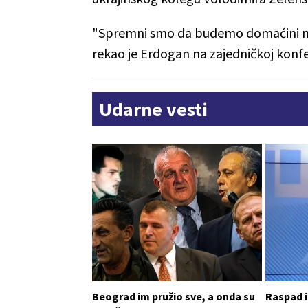
"Spremni smo da budemo domaćini mir
rekao je Erdogan na zajedničkoj konfe
Udarne vesti
Beograd im pružio sve, a onda su
Raspad i