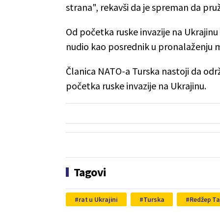
strana", rekavši da je spreman da pru
Od početka ruske invazije na Ukrajinu
nudio kao posrednik u pronalaženju m
Članica NATO-a Turska nastoji da odr
početka ruske invazije na Ukrajinu.
Tagovi
rat u Ukrajini
Turska
Redžep Ta