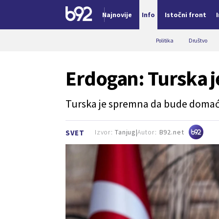
Najnovije
Info
Istočni front
Nova vest
Politika
Društvo
Erdogan: Turska 
Turska je spremna da bude domaći
Izvor:
Tanjug
Autor:
B92.net
SVET