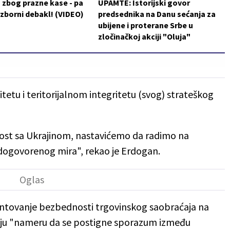
 zbog prazne kase - pa
UPAMTE: Istorijski govor
izborni debakl! (VIDEO)
predsednika na Danu sećanja za
ubijene i proterane Srbe u
zločinačkoj akciji "Oluja"
etu i teritorijalnom integritetu (svog) strateškog
nost sa Ukrajinom, nastavićemo da radimo na
 dogovorenog mira", rekao je Erdogan.
ntovanje bezbednosti trgovinskog saobraćaja na
oju "nameru da se postigne sporazum između