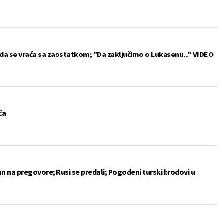
da se vraća sa zaostatkom; "Da zaključimo o Lukasenu..." VIDEO
ća
an na pregovore; Rusi se predali; Pogođeni turski brodovi u