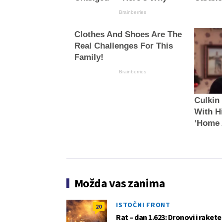
Brainberries
Clothes And Shoes Are The
Real Challenges For This
Family!
Brainberries
Culkin
With H
‘Home 
Možda vas zanima
ISTOČNI FRONT
20
Rat – dan 1.623: Dronovi i raket