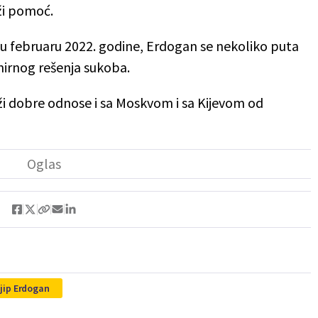
ži pomoć.
 u februaru 2022. godine, Erdogan se nekoliko puta
irnog rešenja sukoba.
ži dobre odnose i sa Moskvom i sa Kijevom od
jip Erdogan