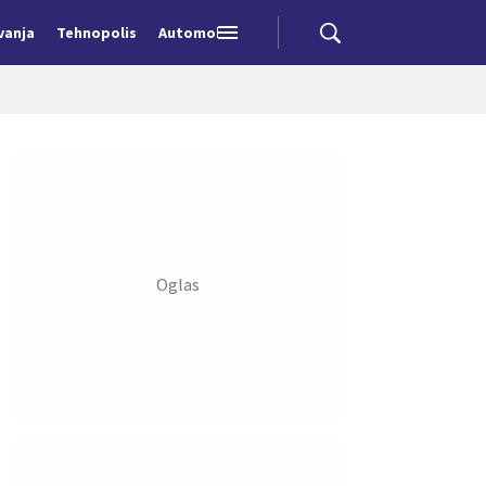
vanja
Tehnopolis
Automobili