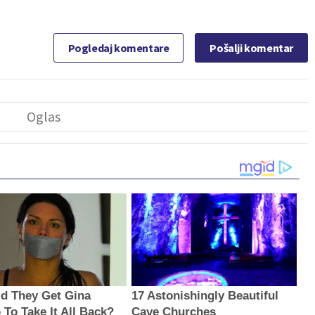
Pogledaj komentare
Pošalji komentar
d They Get Gina
17 Astonishingly Beautiful
 To Take It All Back?
Cave Churches