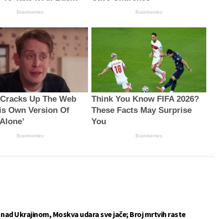
Brainberries
Brainberries
 Cracks Up The Web
Think You Know FIFA 2026?
is Own Version Of
These Facts May Surprise
Alone’
You
Brainberries
Brainberries
e nad Ukrajinom, Moskva udara sve jače; Broj mrtvih raste