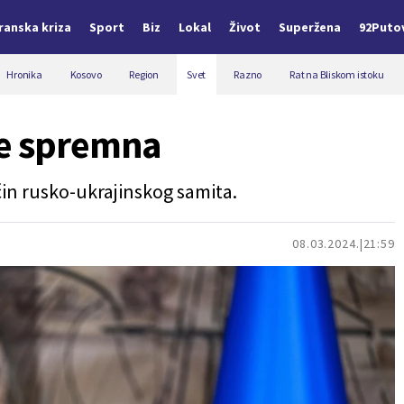
Iranska kriza
Sport
Biz
Lokal
Život
Superžena
92Puto
Hronika
Kosovo
Region
Svet
Razno
Rat na Bliskom istoku
je spremna
n rusko-ukrajinskog samita.
08.03.2024.
21:59