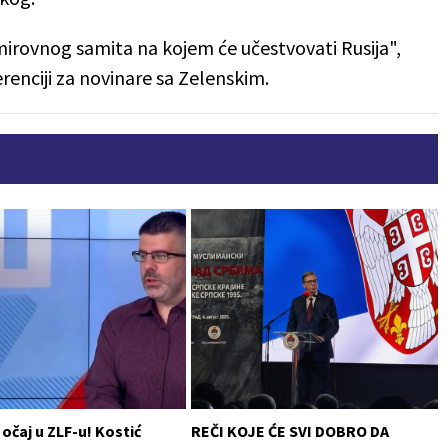
ovnog samita na kojem će učestvovati Rusija",
renciji za novinare sa Zelenskim.
 očaj u ZLF-u! Kostić
REČI KOJE ĆE SVI DOBRO DA