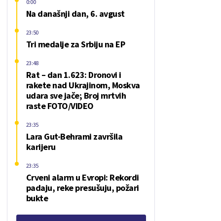
0:00
Na današnji dan, 6. avgust
23:50
Tri medalje za Srbiju na EP
23:48
Rat – dan 1.623: Dronovi i
rakete nad Ukrajinom, Moskva
udara sve jače; Broj mrtvih
raste FOTO/VIDEO
23:35
Lara Gut-Behrami završila
karijeru
23:35
Crveni alarm u Evropi: Rekordi
padaju, reke presušuju, požari
bukte