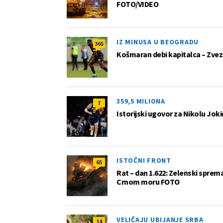
FOTO/VIDEO
IZ MINUSA U BEOGRADU
365
Košmaran debi kapitalca – Zvez
359,5 MILIONA
7
Istorijski ugovor za Nikolu Joki
ISTOČNI FRONT
65
Rat – dan 1.622: Zelenski sprem
Crnom moru FOTO
VELIČAJU UBIJANJE SRBA
14