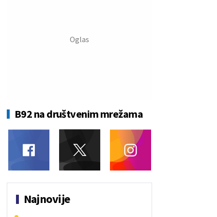
B92 na društvenim mrežama
Najnovije