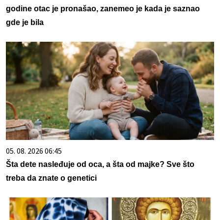
godine otac je pronašao, zanemeo je kada je saznao
gde je bila
05. 08. 2026 06:45
Šta dete nasleđuje od oca, a šta od majke? Sve što
treba da znate o genetici