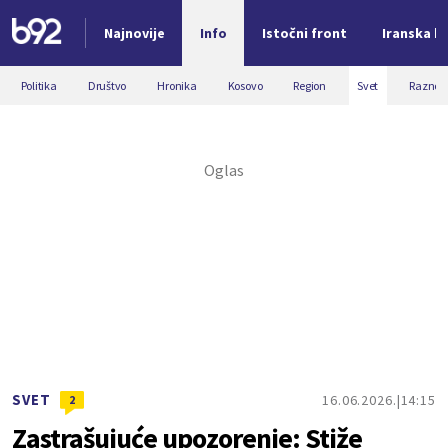
Najnovije
Info
Istočni front
Iranska kr
Nova vest
Politika
Društvo
Hronika
Kosovo
Region
Svet
Razno
SVET
16.06.2026.
14:15
2
Zastrašujuće upozorenje: Stiže