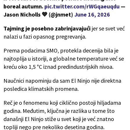
boreal autumn.
pic.twitter.com/rWGqaeuqdu
—
Jason Nicholls 💙 (@jnmet)
June 16, 2026
Tajming je posebno zabrinjavajući
jer se svet već
nalazi u fazi opasnog pregrevanja.
Prema podacima SMO, protekla decenija bila je
najtoplija u istoriji, a globalne temperature već se
kreću oko 1,5 °C iznad predindustrijskih nivoa.
Naučnici napominju da sam El Ninjo nije direktna
posledica klimatskih promena.
Reč je o fenomenu koji ciklično postoji hiljadama
godina. Međutim, ključna je razlika u tome što
današnji El Ninjo stiže u svet koji je već znatno
topliji nego pre nekoliko desetina godina.