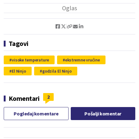
Tagovi
visoke temperature
ekstremne vrućine
El Ninjo
godzila El Ninjo
2
Komentari
Pogledaj komentare
Pošalji komentar