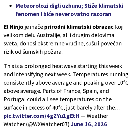
Meteorolozi digli uzbunu; Stiže klimatski
fenomen i biće neverovatno razoran
El Ninjo
je inače
prirodni klimatski obrazac
koji
velikom delu Australije, ali i drugim delovima
sveta, donosi ekstremne vrućine, sušu i povećan
rizik od šumskih požara.
This is a prolonged heatwave starting this week
and intensifying next week. Temperatures running
consistently above average and peaking over 10°C
above average. Parts of France, Spain, and
Portugal could all see temperatures on the
surface in excess of 40°C, just barely after the…
pic.twitter.com/4gZYu1gEtH
— Weather
Watcher (@WXWatcher07)
June 16, 2026