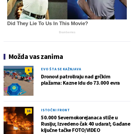
Did They Lie To Us In This Movie?
Brainberries
Možda vas zanima
EVO ŠTA SE KAŽNJAVA
6
Dronovi patroliraju nad grčkim
plažama: Kazne idu do 73.000 evra
ISTOČNI FRONT
16
50.000 Severnokorejanaca stiže u
Rusiju; Izvedeno čak 40 udara!; Gađane
ključne tačke FOTO/VIDEO