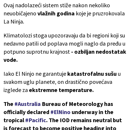
Ovaj nadolazeći sistem stiže nakon nekoliko
neuobičajeno
vlažnih godina
koje je pruzrokovala
La Ninja.
Klimatolozi stoga upozoravaju da bi regioni koji su
nedavno patili od poplava mogli naglo da pređu u
potpuno suprotnu krajnost
- ozbiljan nedostatak
vode.
Iako El Ninjo ne garantuje
katastrofalnu sušu
u
svakom uglu planete, on drastično povećava
izglede za
ekstremne temperature.
The
#Australia
Bureau of Meteorology has
officially declared
#ElNino
underway in the
tropical
#Pacific
. The IOD remains neutral but
is forecast to become positive heading into