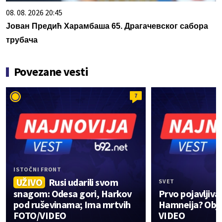
08. 08. 2026 20:45
Јован Предић Харамбаша 65. Драгачевског сабора
трубача
Povezane vesti
7
ISTOČNI FRONT
UŽIVO
Rusi udarili svom
SVET
snagom: Odesa gori, Harkov
Prvo pojavljiv
pod ruševinama; Ima mrtvih
Hamneija? Obja
FOTO/VIDEO
VIDEO