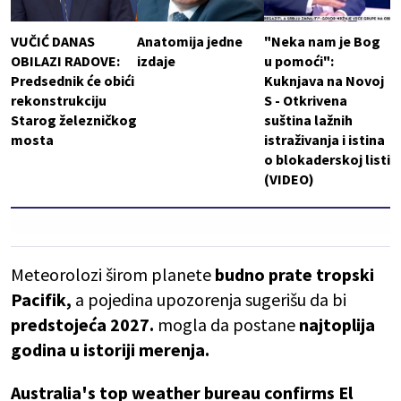
VUČIĆ DANAS
Anatomija jedne
"Neka nam je Bog
OBILAZI RADOVE:
izdaje
u pomoći":
Predsednik će obići
Kuknjava na Novoj
rekonstrukciju
S - Otkrivena
Starog železničkog
suština lažnih
mosta
istraživanja i istina
o blokaderskoj listi
(VIDEO)
Meteorolozi širom planete
budno prate tropski
Pacifik,
a pojedina upozorenja sugerišu da bi
predstojeća 2027.
mogla da postane
najtoplija
godina u istoriji merenja.
Australia's top weather bureau confirms El