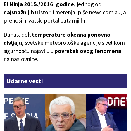
El Ninja 2015./2016. godine,
jednog od
najsnažnijih
u istoriji merenja, piše news.com.au, a
prenosi hrvatski portal Jutarnji.hr.
Danas, dok
temperature okeana ponovno
divljaju,
svetske meteorološke agencije s velikom
sigurnošću najavljuju
povratak ovog fenomena
na naslovnice.
Udarne vesti