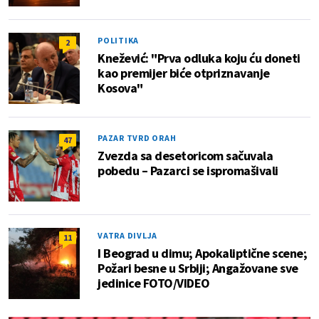
POLITIKA
2
Knežević: "Prva odluka koju ću doneti
kao premijer biće otpriznavanje
Kosova"
PAZAR TVRD ORAH
47
Zvezda sa desetoricom sačuvala
pobedu – Pazarci se ispromašivali
VATRA DIVLJA
11
I Beograd u dimu; Apokaliptične scene;
Požari besne u Srbiji; Angažovane sve
jedinice FOTO/VIDEO