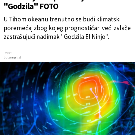
"Godzila" FOTO
U Tihom okeanu trenutno se budi klimatski
poremećaj zbog kojeg prognostičari već izvlače
zastrašujući nadimak "Godzila El Ninjo".
Izvor:
Jutarnji list