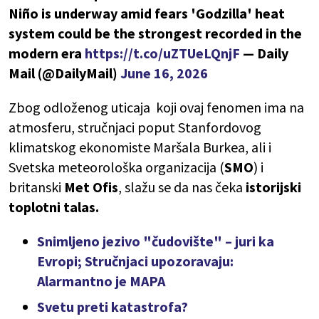
Niño is underway amid fears 'Godzilla' heat
system could be the strongest recorded in the
modern era
https://t.co/uZTUeLQnjF
— Daily
Mail (@DailyMail)
June 16, 2026
Zbog odloženog uticaja koji ovaj fenomen ima na
atmosferu, stručnjaci poput Stanfordovog
klimatskog ekonomiste Maršala Burkea, ali i
Svetska meteorološka organizacija (
SMO
) i
britanski
Met Ofis
, slažu se da nas čeka
istorijski
toplotni talas.
Snimljeno jezivo "čudovište" – juri ka
Evropi; Stručnjaci upozoravaju:
Alarmantno je MAPA
Svetu preti katastrofa?