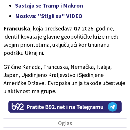
Sastaju se Tramp i Makron
Moskva: "Stigli su" VIDEO
Francuska
, koja predsedava
G7
2026. godine,
identifikovala je glavne geopolitičke krize među
svojim prioritetima, uključujući kontinuiranu
podršku Ukrajini.
G7 čine Kanada, Francuska, Nemačka, Italija,
Japan, Ujedinjeno Kraljevstvo i Sjedinjene
Američke Države . Evropska unija takođe učestvuje
u aktivnostima grupe.