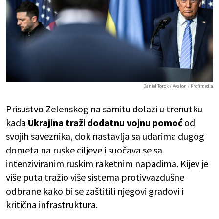
Daniel Torok / Avalon / Profimedia
Prisustvo Zelenskog na samitu dolazi u trenutku
kada
Ukrajina traži dodatnu vojnu pomoć
od
svojih saveznika, dok nastavlja sa udarima dugog
dometa na ruske ciljeve i suočava se sa
intenziviranim ruskim raketnim napadima. Kijev je
više puta tražio više sistema protivvazdušne
odbrane kako bi se zaštitili njegovi gradovi i
kritična infrastruktura.