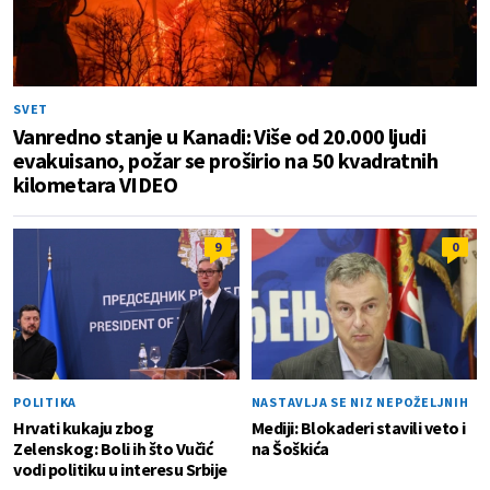
SVET
Vanredno stanje u Kanadi: Više od 20.000 ljudi
evakuisano, požar se proširio na 50 kvadratnih
kilometara VIDEO
9
0
POLITIKA
NASTAVLJA SE NIZ NEPOŽELJNIH
Hrvati kukaju zbog
Mediji: Blokaderi stavili veto i
Zelenskog: Boli ih što Vučić
na Šoškića
vodi politiku u interesu Srbije