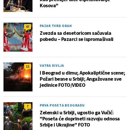
Kosova"
PAZAR TVRD ORAH
47
Zvezda sa desetoricom sačuvala
pobedu – Pazarci se ispromašivali
VATRA DIVLJA
11
I Beograd u dimu; Apokaliptične scene;
Požari besne u Srbiji; Angažovane sve
jedinice FOTO/VIDEO
PRVA POSETA BEOGRADU
7
Zelenski u Srbiji, ugostio ga Vučić:
"Poseta će doprineti razvoju odnosa
Srbije i Ukrajine" FOTO