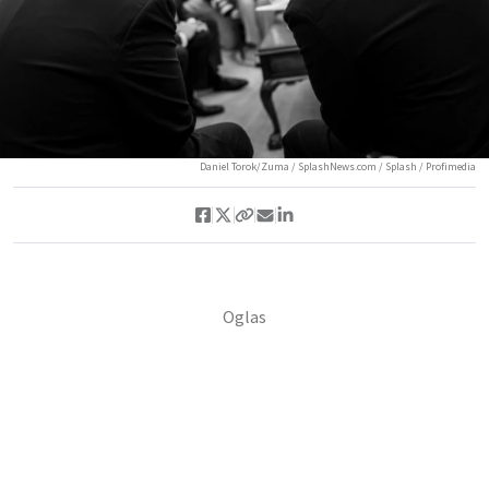
Daniel Torok/Zuma / SplashNews.com / Splash / Profimedia