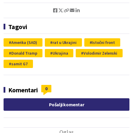
Tagovi
Amerika (SAD)
rat u Ukrajini
Istočni front
Donald Tramp
Ukrajina
Volodimir Zelenski
samit G7
0
Komentari
Pošalji komentar