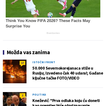
Think You Know FIFA 2026? These Facts May
Surprise You
Brainberries
Možda vas zanima
ISTOČNI FRONT
17
50.000 Severnokorejanaca stiže u
Rusiju; Izvedeno čak 40 udara!; Gađane
ključne tačke FOTO/VIDEO
POLITIKA
2
Knežević: "Prva odluka koju ću doneti
kao premijer biće otpriznavanje