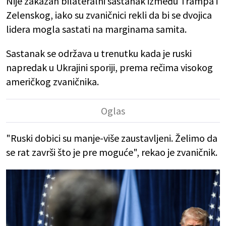
Nije zakazan bilateralni sastanak između Trampa i
Zelenskog, iako su zvaničnici rekli da bi se dvojica
lidera mogla sastati na marginama samita.
Sastanak se održava u trenutku kada je ruski
napredak u Ukrajini sporiji, prema rečima visokog
američkog zvaničnika.
"Ruski dobici su manje-više zaustavljeni. Želimo da
se rat završi što je pre moguće", rekao je zvaničnik.