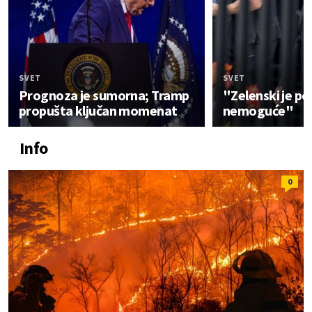
SVET
SVET
Prognoza je sumorna; Tramp
"Zelenski je p
propušta ključan momenat
nemoguće"
Info
0