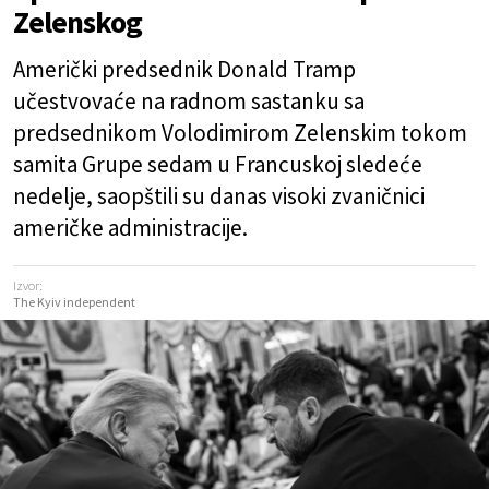
Zelenskog
Američki predsednik Donald Tramp
učestvovaće na radnom sastanku sa
predsednikom Volodimirom Zelenskim tokom
samita Grupe sedam u Francuskoj sledeće
nedelje, saopštili su danas visoki zvaničnici
američke administracije.
Izvor:
The Kyiv independent