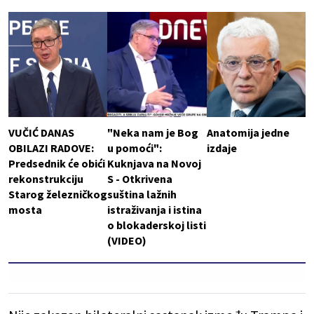
VUČIĆ DANAS
"Neka nam je Bog
Anatomija jedne
OBILAZI RADOVE:
u pomoći":
izdaje
Predsednik će obići
Kuknjava na Novoj
rekonstrukciju
S - Otkrivena
Starog železničkog
suština lažnih
mosta
istraživanja i istina
o blokaderskoj listi
(VIDEO)