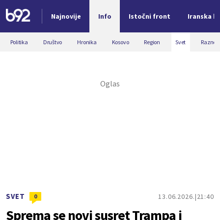
Najnovije
Info
Istočni front
Iranska kr
Nova vest
Politika
Društvo
Hronika
Kosovo
Region
Svet
Razno
SVET
13.06.2026.
21:40
0
Sprema se novi susret Trampa i