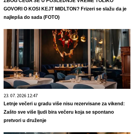
ZBOG ČEGA SE U POSLEDNJE VREME TOLIKO
GOVORI O KOSI KEJT MIDLTON? Frizeri se slažu da je
najlepša do sada (FOTO)
23. 07. 2026 12:47
Letnje večeri u gradu više nisu rezervisane za vikend:
Zašto sve više ljudi bira večeru koja se spontano
pretvori u druženje