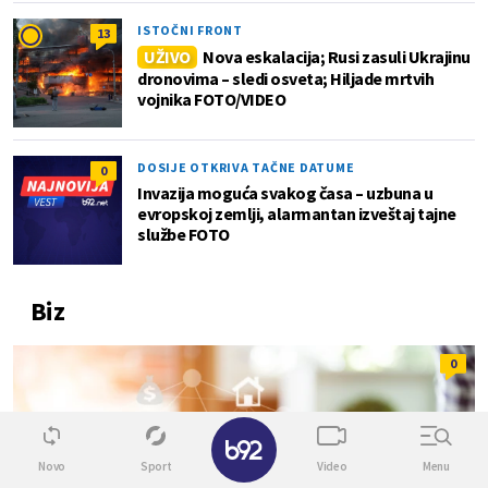
ISTOČNI FRONT
13
UŽIVO
Nova eskalacija; Rusi zasuli Ukrajinu
dronovima – sledi osveta; Hiljade mrtvih
vojnika FOTO/VIDEO
DOSIJE OTKRIVA TAČNE DATUME
0
Invazija moguća svakog časa – uzbuna u
evropskoj zemlji, alarmantan izveštaj tajne
službe FOTO
Biz
0
✕
Novo
Sport
Video
Menu