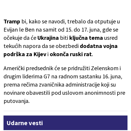
Tramp
bi, kako se navodi, trebalo da otputuje u
Evijan le Ben na samit od 15. do 17. juna, gde se
očekuje da će
Ukrajina
biti
ključna tema
usred
tekućih napora da se obezbedi
dodatna vojna
podrška za Kijev
i
okonča ruski rat
.
Američki predsednik će se pridružiti Zelenskom i
drugim liderima G7 na radnom sastanku 16. juna,
prema rečima zvaničnika administracije koji su
novinare obavestili pod uslovom anonimnosti pre
putovanja.
Udarne vesti