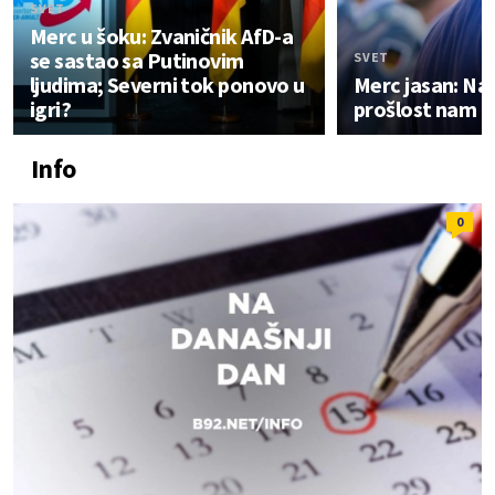
SVET
Merc u šoku: Zvaničnik AfD-a
se sastao sa Putinovim
SVET
ljudima; Severni tok ponovo u
Merc jasan: Nac
igri?
prošlost nam ne
Info
0