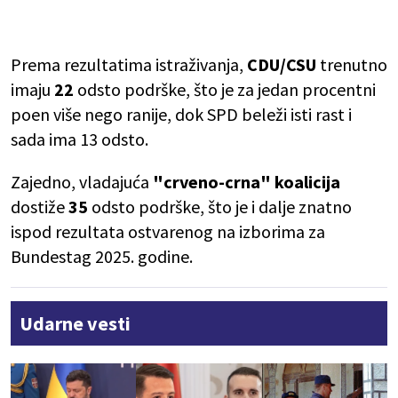
Prema rezultatima istraživanja,
CDU/CSU
trenutno
imaju
22
odsto podrške, što je za jedan procentni
poen više nego ranije, dok SPD beleži isti rast i
sada ima 13 odsto.
Zajedno, vladajuća
"crveno-crna" koalicija
dostiže
35
odsto podrške, što je i dalje znatno
ispod rezultata ostvarenog na izborima za
Bundestag 2025. godine.
Udarne vesti