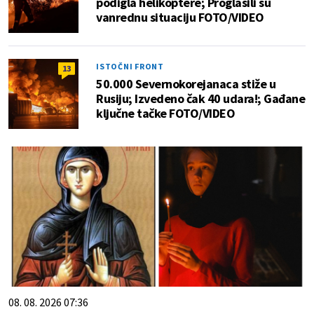
podigla helikoptere; Proglasili su
vanrednu situaciju FOTO/VIDEO
ISTOČNI FRONT
13
50.000 Severnokorejanaca stiže u
Rusiju; Izvedeno čak 40 udara!; Gađane
ključne tačke FOTO/VIDEO
08. 08. 2026 07:36