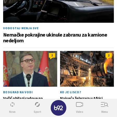
VODOSTAJ MENJA SVE
Nemačke pokrajine ukinule zabranu za kamione
nedeljom
2
2
BEOGRAD NA VODI
KO JE LISCO?
Vučić obilazi radove na
Najveća železara u Africi
rekonstrukciji Starog
dolazi u komšiluk
✕
železničkog mosta
Novo
Sport
Video
Menu