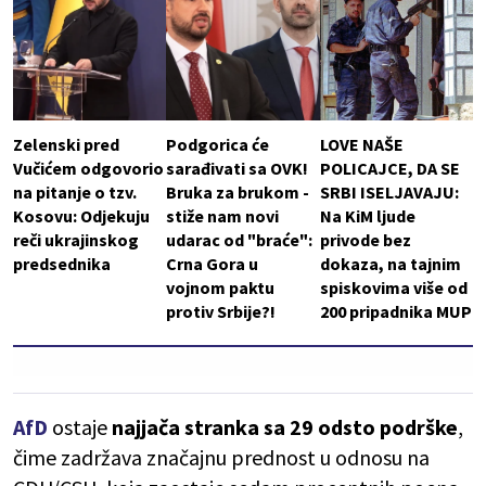
Zelenski pred
Podgorica će
LOVE NAŠE
Vučićem odgovorio
sarađivati sa OVK!
POLICAJCE, DA SE
na pitanje o tzv.
Bruka za brukom -
SRBI ISELJAVAJU:
Kosovu: Odjekuju
stiže nam novi
Na KiM ljude
reči ukrajinskog
udarac od "braće":
privode bez
predsednika
Crna Gora u
dokaza, na tajnim
vojnom paktu
spiskovima više od
protiv Srbije?!
200 pripadnika MUP
AfD
ostaje
najjača stranka sa 29 odsto podrške
,
čime zadržava značajnu prednost u odnosu na