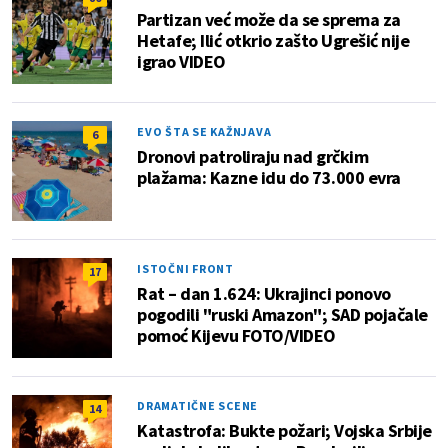
Partizan već može da se sprema za
Hetafe; Ilić otkrio zašto Ugrešić nije
igrao VIDEO
EVO ŠTA SE KAŽNJAVA
6
Dronovi patroliraju nad grčkim
plažama: Kazne idu do 73.000 evra
ISTOČNI FRONT
17
Rat – dan 1.624: Ukrajinci ponovo
pogodili "ruski Amazon"; SAD pojačale
pomoć Kijevu FOTO/VIDEO
DRAMATIČNE SCENE
14
Katastrofa: Bukte požari; Vojska Srbije