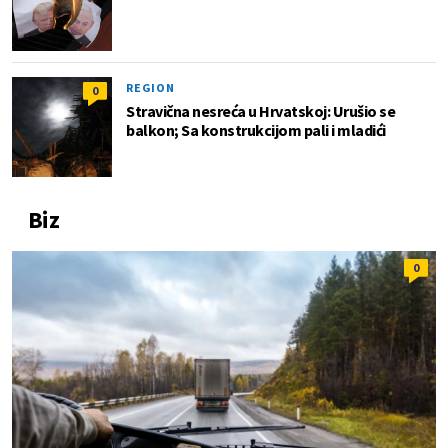
REGION
0
Stravična nesreća u Hrvatskoj: Urušio se
balkon; Sa konstrukcijom pali i mladići
Biz
0