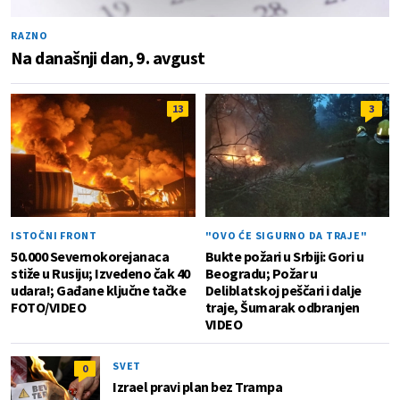
RAZNO
Na današnji dan, 9. avgust
13
3
ISTOČNI FRONT
"OVO ĆE SIGURNO DA TRAJE"
50.000 Severnokorejanaca
Bukte požari u Srbiji: Gori u
stiže u Rusiju; Izvedeno čak 40
Beogradu; Požar u
udara!; Gađane ključne tačke
Deliblatskoj peščari i dalje
FOTO/VIDEO
traje, Šumarak odbranjen
VIDEO
SVET
0
Izrael pravi plan bez Trampa