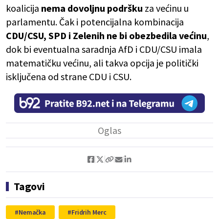
koalicija
nema dovoljnu podršku
za većinu u
parlamentu. Čak i potencijalna kombinacija
CDU/CSU, SPD i Zelenih ne bi obezbedila većinu
,
dok bi eventualna saradnja AfD i CDU/CSU imala
matematičku većinu, ali takva opcija je politički
isključena od strane CDU i CSU.
Tagovi
Nemačka
Fridrih Merc