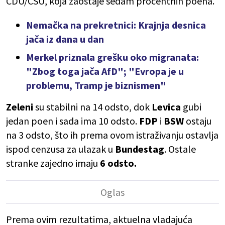
CDU/CSU, koja zaostaje sedam procentnih poena.
Nemačka na prekretnici: Krajnja desnica
jača iz dana u dan
Merkel priznala grešku oko migranata:
"Zbog toga jača AfD"; "Evropa je u
problemu, Tramp je biznismen"
Zeleni
su stabilni na 14 odsto, dok
Levica
gubi
jedan poen i sada ima 10 odsto.
FDP
i
BSW
ostaju
na 3 odsto, što ih prema ovom istraživanju ostavlja
ispod cenzusa za ulazak u
Bundestag
. Ostale
stranke zajedno imaju
6 odsto.
Prema ovim rezultatima, aktuelna vladajuća