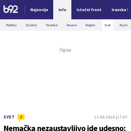
Najnovije
Info
Istočni front
Iranska kr
Nova vest
Politika
Društvo
Hronika
Kosovo
Region
Svet
Razno
SVET
13.06.2026.
17:07
1
Nemačka nezaustavljivo ide udesno: