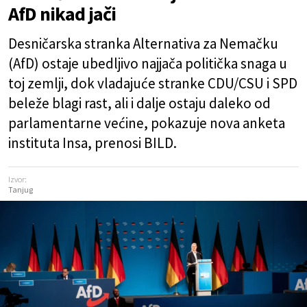
AfD nikad jači
Desničarska stranka Alternativa za Nemačku
(AfD) ostaje ubedljivo najjača politička snaga u
toj zemlji, dok vladajuće stranke CDU/CSU i SPD
beleže blagi rast, ali i dalje ostaju daleko od
parlamentarne većine, pokazuje nova anketa
instituta Insa, prenosi BILD.
Izvor:
Tanjug