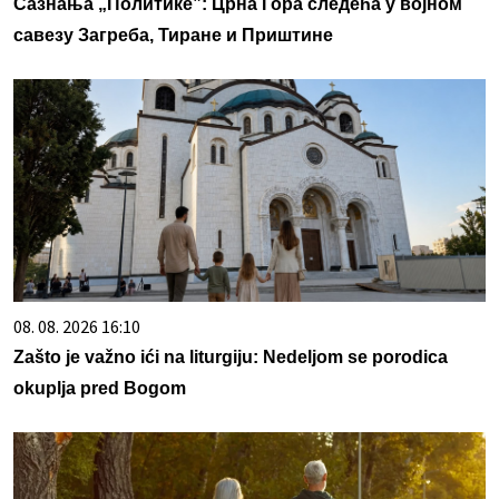
Сазнања „Политике”: Црна Гора следећа у војном
савезу Загреба, Тиране и Приштине
08. 08. 2026 16:10
Zašto je važno ići na liturgiju: Nedeljom se porodica
okuplja pred Bogom