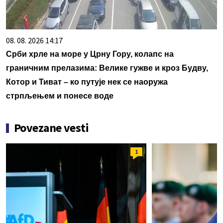
08. 08. 2026 14:17
Срби хрле на море у Црну Гору, колапс на
граничним прелазима: Велике гужве и кроз Будву,
Котор и Тиват – ко путује нек се наоружа
стрпљењем и понесе воде
Povezane vesti
1