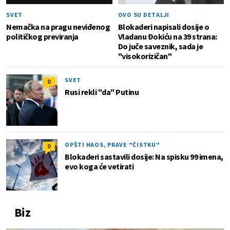
SVET
OVO SU DETALJI
Nemačka na pragu neviđenog
Blokaderi napisali dosije o
političkog previranja
Vladanu Đokiću na 39 strana:
Do juče saveznik, sada je
"visokorizičan"
SVET
0
Rusi rekli "da" Putinu
OPŠTI HAOS, PRAVE "ČISTKU"
0
Blokaderi sastavili dosije: Na spisku 99 imena,
evo koga će vetirati
Biz