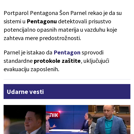
Portparol Pentagona Šon Parnel rekao je da su
sistemi u
Pentagonu
detektovali prisustvo
potencijalno opasnih materija u vazduhu koje
zahteva mere predostrožnosti.
Parnel je istakao da
Pentagon
sprovodi
standardne
protokole zaštite
, uključujući
evakuaciju zaposlenih.
Udarne vesti