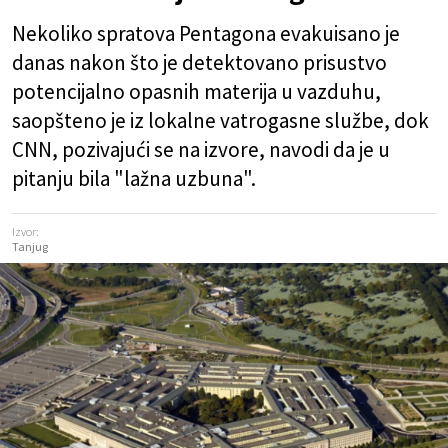
Nekoliko spratova Pentagona evakuisano je
danas nakon što je detektovano prisustvo
potencijalno opasnih materija u vazduhu,
saopšteno je iz lokalne vatrogasne službe, dok
CNN, pozivajući se na izvore, navodi da je u
pitanju bila "lažna uzbuna".
Izvor:
Tanjug