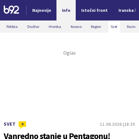
Najnovije
Info
Istočni front
Iranska kr
Nova vest
Politika
Društvo
Hronika
Kosovo
Region
Svet
Razno
SVET
11.06.2026.
18:35
0
Vanredno stanje u Pentagonu!