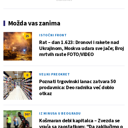
Možda vas zanima
ISTOČNI FRONT
25
Rat – dan 1.623: Dronovi i rakete nad
Ukrajinom, Moskva udara sve jače; Broj
mrtvih raste FOTO/VIDEO
VELIKI PREOKRET
0
Poznati trgovinski lanac zatvara 50
prodavnica: Deo radnika već dobio
otkaz
IZ MINUSA U BEOGRADU
367
Košmaran debi kapitalca – Zvezda se
vraća sa zaostatkom; "Da zaključimo o