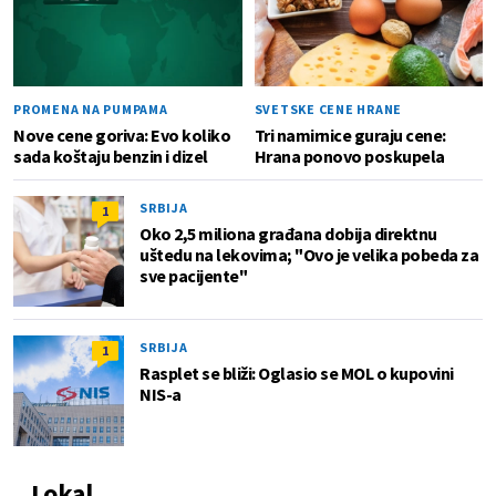
PROMENA NA PUMPAMA
SVETSKE CENE HRANE
Nove cene goriva: Evo koliko
Tri namirnice guraju cene:
sada koštaju benzin i dizel
Hrana ponovo poskupela
SRBIJA
1
Oko 2,5 miliona građana dobija direktnu
uštedu na lekovima; "Ovo je velika pobeda za
sve pacijente"
SRBIJA
1
Rasplet se bliži: Oglasio se MOL o kupovini
NIS-a
Lokal