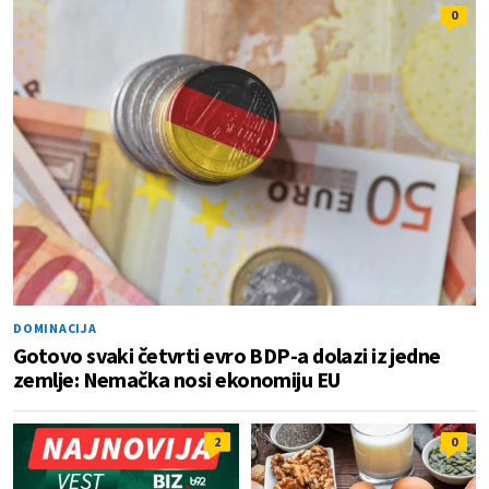
0
DOMINACIJA
Gotovo svaki četvrti evro BDP-a dolazi iz jedne
zemlje: Nemačka nosi ekonomiju EU
2
0