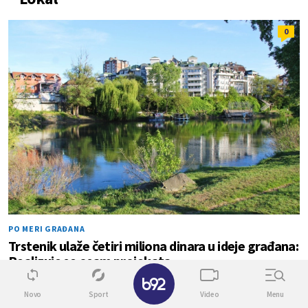
0
PO MERI GRAĐANA
Trstenik ulaže četiri miliona dinara u ideje građana:
Realizuje se osam projekata
✕
Novo
Sport
Video
Menu
0
0