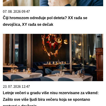
07. 08. 2026 09:47
Čiji hromozom određuje pol deteta? XX rađa se
devojčica, XY rađa se dečak
23. 07. 2026 12:47
Letnje večeri u gradu više nisu rezervisane za vikend:
Zašto sve više ljudi bira večeru koja se spontano