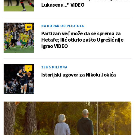
Lukasenu..." VIDEO
NA KORAK OD PLEJ-OFA
80
Partizan već može da se sprema za
Hetafe; Ilić otkrio zašto Ugrešić nije
igrao VIDEO
359,5 MILIONA
7
Istorijski ugovor za Nikolu Jokića