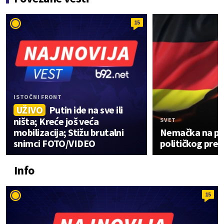
15
ISTOČNI FRONT
UŽIVO
Putin ide na sve ili
ništa; Kreće još veća
SVET
mobilizacija; Stižu brutalni
Nemačka na pr
snimci FOTO/VIDEO
političkog prev
Info
15