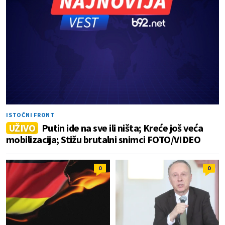
ISTOČNI FRONT
UŽIVO
Putin ide na sve ili ništa; Kreće još veća
mobilizacija; Stižu brutalni snimci FOTO/VIDEO
0
0