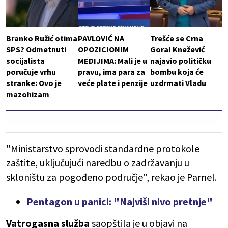
Branko Ružić otima
PAVLOVIĆ NA
Trešće se Crna
SPS? Odmetnuti
OPOZICIONIM
Gora! Knežević
socijalista
MEDIJIMA: Mali je u
najavio političku
poručuje vrhu
pravu, ima para za
bombu koja će
stranke: Ovo je
veće plate i penzije
uzdrmati Vladu
mazohizam
"Ministarstvo sprovodi standardne protokole
zaštite, uključujući naredbu o zadržavanju u
skloništu za pogođeno područje", rekao je Parnel.
Pentagon u panici: "Najviši nivo pretnje"
Vatrogasna služba
saopštila je u objavi na