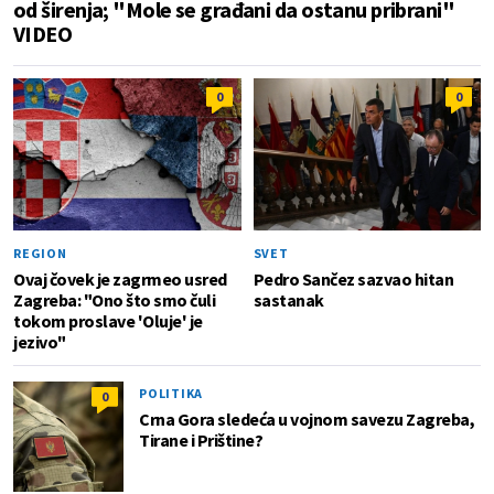
od širenja; "Mole se građani da ostanu pribrani"
VIDEO
0
0
REGION
SVET
Ovaj čovek je zagrmeo usred
Pedro Sančez sazvao hitan
Zagreba: "Ono što smo čuli
sastanak
tokom proslave 'Oluje' je
jezivo"
POLITIKA
0
Crna Gora sledeća u vojnom savezu Zagreba,
Tirane i Prištine?