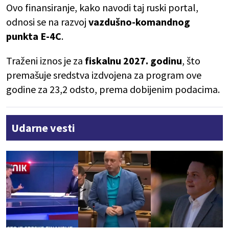
Ovo finansiranje, kako navodi taj ruski portal,
odnosi se na razvoj
vazdušno-komandnog
punkta E-4C
.
Traženi iznos je za
fiskalnu 2027. godinu
, što
premašuje sredstva izdvojena za program ove
godine za 23,2 odsto, prema dobijenim podacima.
Udarne vesti