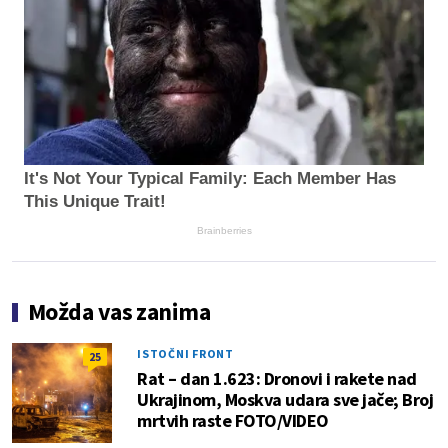
It's Not Your Typical Family: Each Member Has
This Unique Trait!
Brainberries
Možda vas zanima
ISTOČNI FRONT
25
Rat – dan 1.623: Dronovi i rakete nad
Ukrajinom, Moskva udara sve jače; Broj
mrtvih raste FOTO/VIDEO