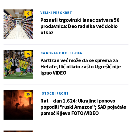
VELIKI PREOKRET
0
Poznati trgovinski lanac zatvara 50
prodavnica: Deo radnika već dobio
otkaz
NA KORAK OD PLEJ-OFA
75
Partizan već može da se sprema za
Hetafe; Ilić otkrio zašto Ugrešić nije
igrao VIDEO
ISTOČNI FRONT
15
Rat – dan 1.624: Ukrajinci ponovo
pogodili "ruski Amazon"; SAD pojačale
pomoć Kijevu FOTO/VIDEO