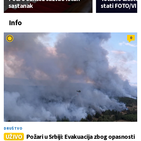
sastanak
stati FOTO/VI
Info
0
DRUŠTVO
UŽIVO
Požari u Srbiji: Evakuacija zbog opasnosti