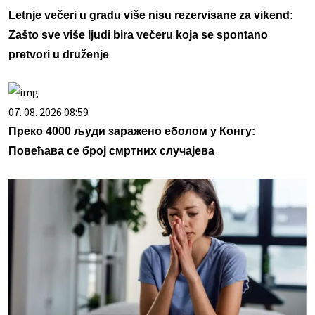
Letnje večeri u gradu više nisu rezervisane za vikend:
Zašto sve više ljudi bira večeru koja se spontano
pretvori u druženje
07. 08. 2026 08:59
Преко 4000 људи заражено еболом у Конгу:
Повећава се број смртних случајева