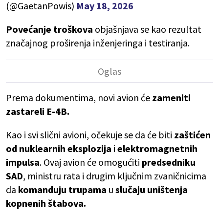
(@GaetanPowis)
May 18, 2026
Povećanje troškova
objašnjava se kao rezultat
značajnog proširenja inženjeringa i testiranja.
Prema dokumentima, novi avion će
zameniti
zastareli E-4B.
Kao i svi slični avioni, očekuje se da će biti
zaštićen
od nuklearnih eksplozija
i
elektromagnetnih
impulsa
. Ovaj avion će omogućiti
predsedniku
SAD
, ministru rata i drugim ključnim zvaničnicima
da
komanduju trupama
u
slučaju uništenja
kopnenih štabova.