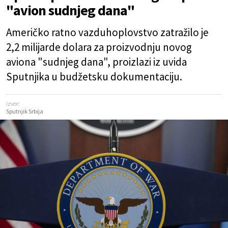
"avion sudnjeg dana"
Američko ratno vazduhoplovstvo zatražilo je
2,2 milijarde dolara za proizvodnju novog
aviona "sudnjeg dana", proizlazi iz uvida
Sputnjika u budžetsku dokumentaciju.
Izvor:
Sputnjik Srbija