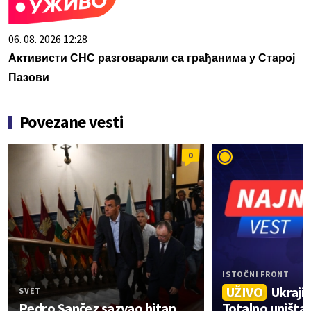
06. 08. 2026 12:28
Активисти СНС разговарали са грађанима у Старој
Пазови
Povezane vesti
0
ISTOČNI FRONT
UŽIVO
Ukraji
SVET
Pedro Sančez sazvao hitan
Totalno uništa