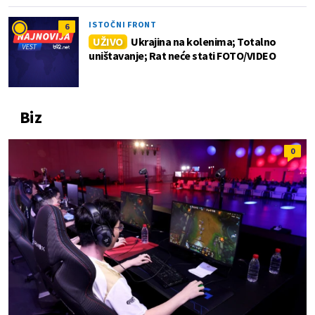
ISTOČNI FRONT
6
UŽIVO
Ukrajina na kolenima; Totalno
uništavanje; Rat neće stati FOTO/VIDEO
Biz
0