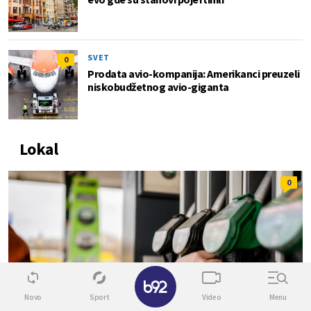
SVET
0
Prodata avio-kompanija: Amerikanci preuzeli
niskobudžetnog avio-giganta
Lokal
0
✕
Novo
Sport
Video
Menu