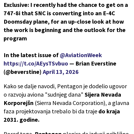
Exclusive: I recently had the chance to get on a
747-8i that SNC is converting into an E-4C
Doomsday plane, for an up-close look at how
the work is beginning and the outlook for the
program
In the latest issue of
@AviationWeek
https://t.co/AEysTSvbuo
— Brian Everstine
(@beverstine)
April 13, 2026
Kako se dalje navodi, Pentagon je dodelio ugovor
o razvoju aviona "sudnjeg dana"
Sijera Nevada
Korporejšn
(Sierra Nevada Corporation), a glavna
faza projektovanja trebalo bi da traje
do kraja
2031. godine.
Pored toga,
Pentagon
planira da izdvoji približno