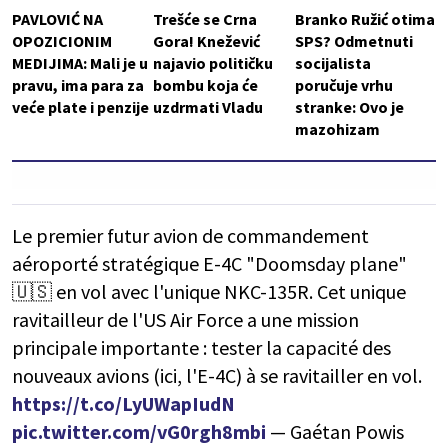
PAVLOVIĆ NA
Trešće se Crna
Branko Ružić otima
OPOZICIONIM
Gora! Knežević
SPS? Odmetnuti
MEDIJIMA: Mali je u
najavio političku
socijalista
pravu, ima para za
bombu koja će
poručuje vrhu
veće plate i penzije
uzdrmati Vladu
stranke: Ovo je
mazohizam
Le premier futur avion de commandement
aéroporté stratégique E-4C "Doomsday plane"
🇺🇸 en vol avec l'unique NKC-135R. Cet unique
ravitailleur de l'US Air Force a une mission
principale importante : tester la capacité des
nouveaux avions (ici, l'E-4C) à se ravitailler en vol.
https://t.co/LyUWapIudN
pic.twitter.com/vG0rgh8mbi
— Gaétan Powis