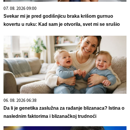
07. 08. 2026 09:00
Svekar mi je pred godišnjicu braka krišom gurnuo
kovertu u ruku: Kad sam je otvorila, svet mi se srušio
06. 08. 2026 06:38
Da li je genetika zaslužna za rađanje blizanaca? Istina o
naslednim faktorima i blizanačkoj trudnoći