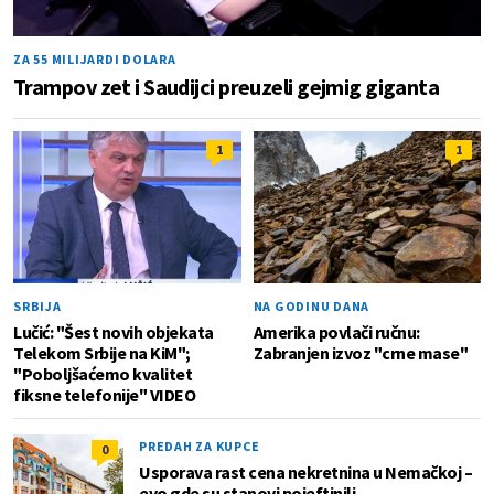
ZA 55 MILIJARDI DOLARA
Trampov zet i Saudijci preuzeli gejmig giganta
1
1
SRBIJA
NA GODINU DANA
Lučić: "Šest novih objekata
Amerika povlači ručnu:
Telekom Srbije na KiM";
Zabranjen izvoz "crne mase"
"Poboljšaćemo kvalitet
fiksne telefonije" VIDEO
PREDAH ZA KUPCE
0
Usporava rast cena nekretnina u Nemačkoj –
evo gde su stanovi pojeftinili