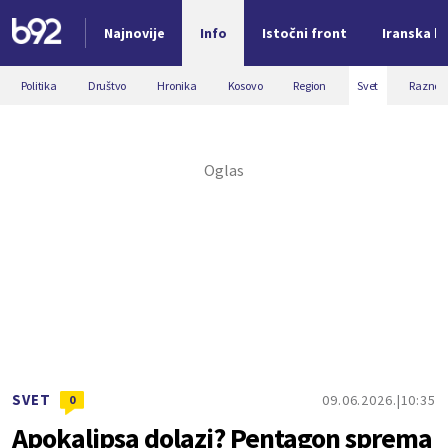
Najnovije
Info
Istočni front
Iranska kr
Nova vest
Politika
Društvo
Hronika
Kosovo
Region
Svet
Razno
SVET
09.06.2026.
10:35
0
Apokalipsa dolazi? Pentagon sprema