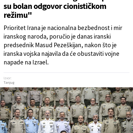
su bolan odgovor cionističkom
režimu"
Prioritet Irana je nacionalna bezbednost i mir
iranskog naroda, poručio je danas iranski
predsednik Masud Pezeškijan, nakon što je
iranska vojska najavila da će obustaviti vojne
napade na Izrael.
Izvor:
Tanjug