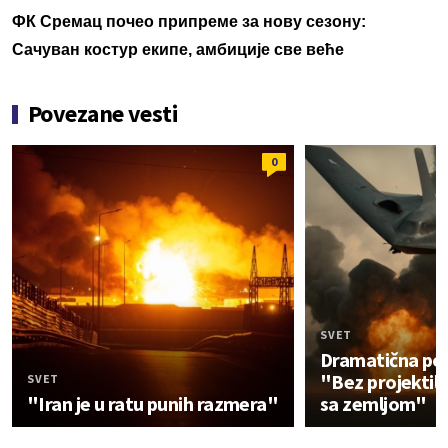
ФК Сремац почео припреме за нову сезону:
Сачуван костур екипе, амбиције све веће
Povezane vesti
0
SVET
Dramatična por
"Bez projektila 
SVET
"Iran je u ratu punih razmera"
sa zemljom"