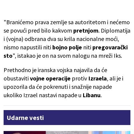
"Branićemo prava zemlje sa autoritetom i nećemo
se povući pred bilo kakvom
pretnjom
. Diplomatija
i (vojna) odbrana dva su krila nacionalne moći,
nismo napustili niti
bojno polje
niti
pregovarački
sto
", istakao je on na svom nalogu na mreži Iks.
Prethodno je iranska vojska najavila da će
obustaviti
vojne operacije
protiv
Izraela
, ali je i
upozorila da će pokrenuti i snažnije napade
ukoliko Izrael nastavi napade u
Libanu
.
Udarne vesti