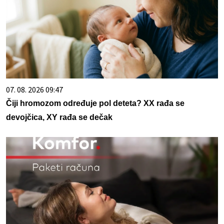
07. 08. 2026 09:47
Čiji hromozom određuje pol deteta? XX rađa se
devojčica, XY rađa se dečak