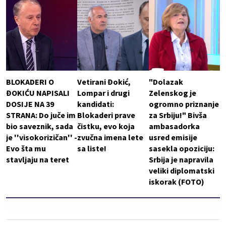
BLOKADERI O
Vetirani Đokić,
"Dolazak
ĐOKIĆU NAPISALI
Lompar i drugi
Zelenskog je
DOSIJE NA 39
kandidati:
ogromno priznanje
STRANA: Do juče im
Blokaderi prave
za Srbiju!" Bivša
bio saveznik, sada
čistku, evo koja
ambasadorka
je ''visokorizičan'' -
zvučna imena lete
usred emisije
Evo šta mu
sa liste!
sasekla opoziciju:
stavljaju na teret
Srbija je napravila
veliki diplomatski
iskorak (FOTO)