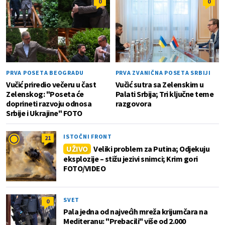
0
0
PRVA POSETA BEOGRADU
PRVA ZVANIČNA POSETA SRBIJI
Vučić priredio večeru u čast
Vučić sutra sa Zelenskim u
Zelenskog: "Poseta će
Palati Srbija; Tri ključne teme
doprineti razvoju odnosa
razgovora
Srbije i Ukrajine" FOTO
ISTOČNI FRONT
21
UŽIVO
Veliki problem za Putina; Odjekuju
eksplozije – stižu jezivi snimci; Krim gori
FOTO/VIDEO
SVET
0
Pala jedna od najvećih mreža krijumčara na
Mediteranu: "Prebacili" više od 2.000