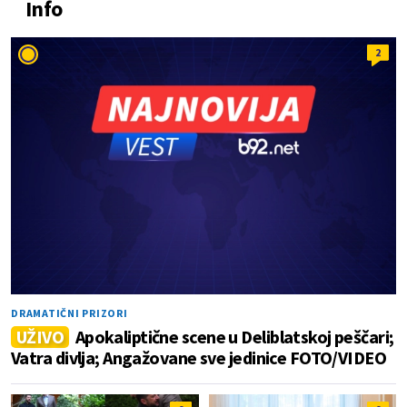
Info
2
DRAMATIČNI PRIZORI
UŽIVO
Apokaliptične scene u Deliblatskoj peščari;
Vatra divlja; Angažovane sve jedinice FOTO/VIDEO