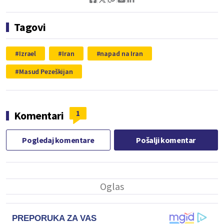
Tagovi
Izrael
Iran
napad na Iran
Masud Pezeškijan
1
Komentari
Pogledaj komentare
Pošalji komentar
PREPORUKA ZA VAS