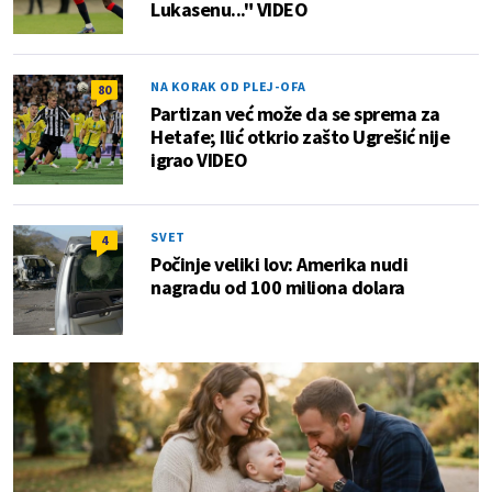
Lukasenu..." VIDEO
NA KORAK OD PLEJ-OFA
80
Partizan već može da se sprema za
Hetafe; Ilić otkrio zašto Ugrešić nije
igrao VIDEO
SVET
4
Počinje veliki lov: Amerika nudi
nagradu od 100 miliona dolara