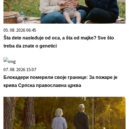
05. 08. 2026 06:45
Šta dete nasleđuje od oca, a šta od majke? Sve što
treba da znate o genetici
07. 08. 2026 15:07
Блокадери померили своје границе: За пожаре је
крива Српска православна црква