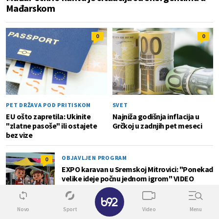
Mađarskom
0
0
PET DRŽAVA POD PRITISKOM
SVET
EU ošto zapretila: Ukinite
Najniža godišnja inflacija u
"zlatne pasoše" ili ostajete
Grčkoj u zadnjih pet meseci
bez vize
OBJAVLJEN PROGRAM
0
EXPO karavan u Sremskoj Mitrovici: "Ponekad
velike ideje počnu jednom igrom" VIDEO
✕
Novo
Sport
Video
Menu