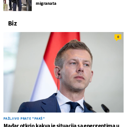
migranata
Biz
0
PAŽLJIVO PRATE "PAKŠ"
Mađar otkrio kakva je situacija sa energentima u