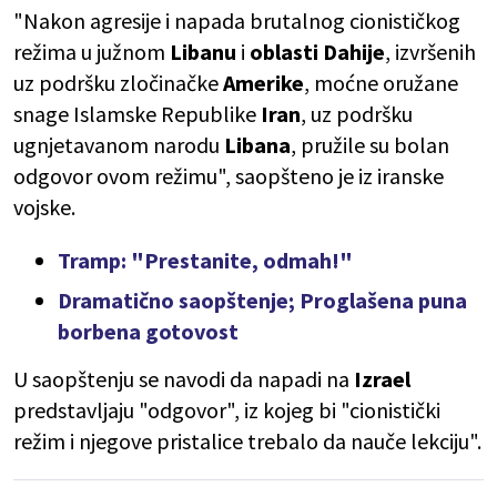
"Nakon agresije i napada brutalnog cionističkog
režima u južnom
Libanu
i
oblasti
Dahije
, izvršenih
uz podršku zločinačke
Amerike
, moćne oružane
snage Islamske Republike
Iran
, uz podršku
ugnjetavanom narodu
Libana
, pružile su bolan
odgovor ovom režimu", saopšteno je iz iranske
vojske.
Tramp: "Prestanite, odmah!"
Dramatično saopštenje; Proglašena puna
borbena gotovost
U saopštenju se navodi da napadi na
Izrael
predstavljaju "odgovor", iz kojeg bi "cionistički
režim i njegove pristalice trebalo da nauče lekciju".