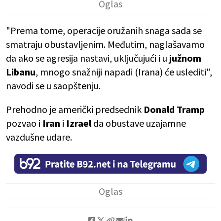
"Prema tome, operacije oružanih snaga sada se
smatraju obustavljenim. Međutim, naglašavamo
da ako se agresija nastavi, uključujući i u
južnom
Libanu
, mnogo snažniji napadi (Irana) će uslediti",
navodi se u saopštenju.
Prehodno je američki predsednik
Donald Tramp
pozvao i
Iran
i
Izrael
da obustave uzajamne
vazdušne udare.