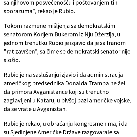
sa njihovom posvećenošću i poštovanjem tih
sporazuma", rekao je Rubio.
Tokom razmene mišljenja sa demokratskim
senatorom Korijem Bukerom iz Nju Džerzija, u
jednom trenutku Rubio je izjavio da je sa Iranom
"rat završen", sa čime se demokratski senator nije
složio.
Rubio je na saslušanju izjavio i da administracija
američkog predsednika Donalda Trampa ne želi
da primora Avganistance koji su trenutno
zaglavljeni u Kataru, u bivšoj bazi američke vojske,
da se vrate u Avganistan.
Rubio je rekao, u obraćanju kongresmenima, i da
su Sjedinjene Američke Države razgovarale sa