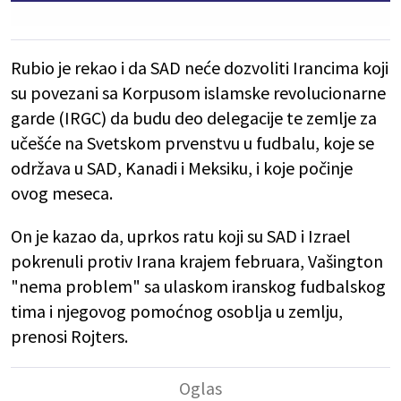
Rubio je rekao i da SAD neće dozvoliti Irancima koji
su povezani sa Korpusom islamske revolucionarne
garde (IRGC) da budu deo delegacije te zemlje za
učešće na Svetskom prvenstvu u fudbalu, koje se
održava u SAD, Kanadi i Meksiku, i koje počinje
ovog meseca.
On je kazao da, uprkos ratu koji su SAD i Izrael
pokrenuli protiv Irana krajem februara, Vašington
"nema problem" sa ulaskom iranskog fudbalskog
tima i njegovog pomoćnog osoblja u zemlju,
prenosi Rojters.