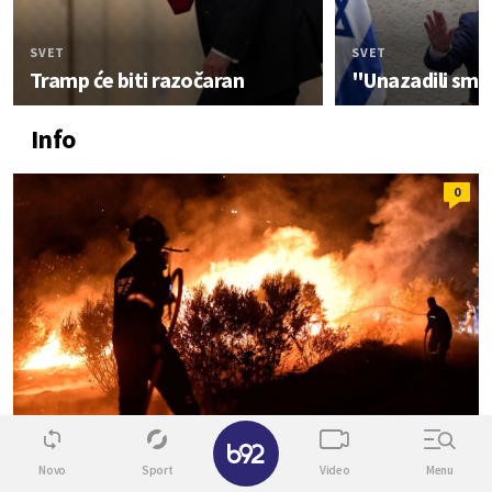
SVET
SVET
Tramp će biti razočaran
"Unazadili smo
Info
0
✕
Novo
Sport
Video
Menu