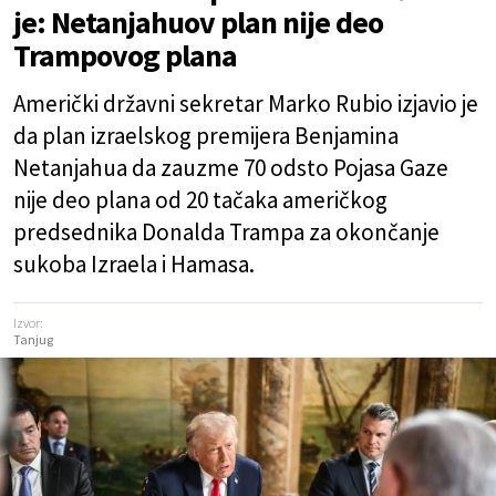
je: Netanjahuov plan nije deo
Trampovog plana
Američki državni sekretar Marko Rubio izjavio je
da plan izraelskog premijera Benjamina
Netanjahua da zauzme 70 odsto Pojasa Gaze
nije deo plana od 20 tačaka američkog
predsednika Donalda Trampa za okončanje
sukoba Izraela i Hamasa.
Izvor:
Tanjug