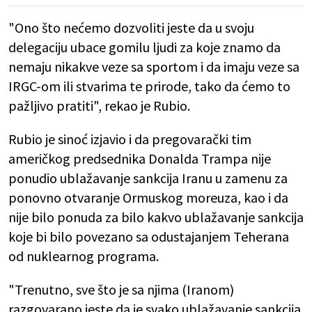
"Ono što nećemo dozvoliti jeste da u svoju
delegaciju ubace gomilu ljudi za koje znamo da
nemaju nikakve veze sa sportom i da imaju veze sa
IRGC-om ili stvarima te prirode, tako da ćemo to
pažljivo pratiti", rekao je Rubio.
Rubio je sinoć izjavio i da pregovarački tim
američkog predsednika Donalda Trampa nije
ponudio ublažavanje sankcija Iranu u zamenu za
ponovno otvaranje Ormuskog moreuza, kao i da
nije bilo ponuda za bilo kakvo ublažavanje sankcija
koje bi bilo povezano sa odustajanjem Teherana
od nuklearnog programa.
"Trenutno, sve što je sa njima (Iranom)
razgovarano jeste da je svako ublažavanje sankcija