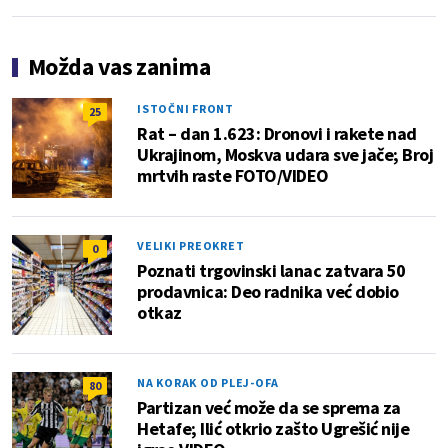
Možda vas zanima
ISTOČNI FRONT
25
Rat – dan 1.623: Dronovi i rakete nad
Ukrajinom, Moskva udara sve jače; Broj
mrtvih raste FOTO/VIDEO
VELIKI PREOKRET
0
Poznati trgovinski lanac zatvara 50
prodavnica: Deo radnika već dobio
otkaz
NA KORAK OD PLEJ-OFA
80
Partizan već može da se sprema za
Hetafe; Ilić otkrio zašto Ugrešić nije