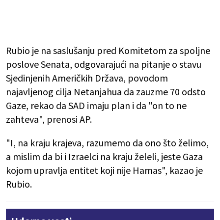
Rubio je na saslušanju pred Komitetom za spoljne
poslove Senata, odgovarajući na pitanje o stavu
Sjedinjenih Američkih Država, povodom
najavljenog cilja Netanjahua da zauzme 70 odsto
Gaze, rekao da SAD imaju plan i da "on to ne
zahteva", prenosi AP.
"I, na kraju krajeva, razumemo da ono što želimo,
a mislim da bi i Izraelci na kraju želeli, jeste Gaza
kojom upravlja entitet koji nije Hamas", kazao je
Rubio.