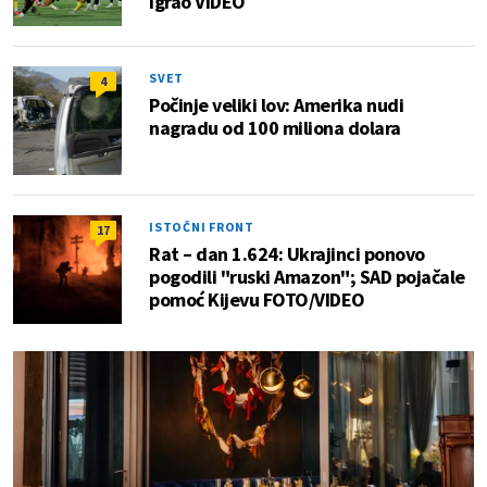
igrao VIDEO
SVET
4
Počinje veliki lov: Amerika nudi
nagradu od 100 miliona dolara
ISTOČNI FRONT
17
Rat – dan 1.624: Ukrajinci ponovo
pogodili "ruski Amazon"; SAD pojačale
pomoć Kijevu FOTO/VIDEO