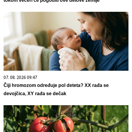
tokom večeri će pogoditi ove delove zemlje
07. 08. 2026 09:47
Čiji hromozom određuje pol deteta? XX rađa se
devojčica, XY rađa se dečak