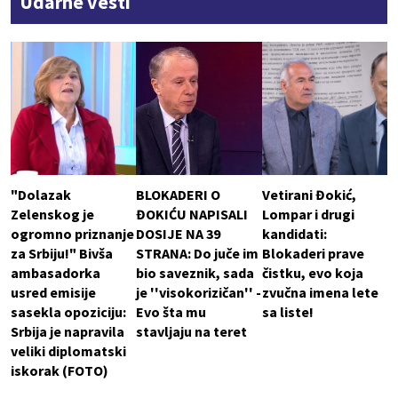
Udarne vesti
"Dolazak
BLOKADERI O
Vetirani Đokić,
Zelenskog je
ĐOKIĆU NAPISALI
Lompar i drugi
ogromno priznanje
DOSIJE NA 39
kandidati:
za Srbiju!" Bivša
STRANA: Do juče im
Blokaderi prave
ambasadorka
bio saveznik, sada
čistku, evo koja
usred emisije
je ''visokorizičan'' -
zvučna imena lete
sasekla opoziciju:
Evo šta mu
sa liste!
Srbija je napravila
stavljaju na teret
veliki diplomatski
iskorak (FOTO)