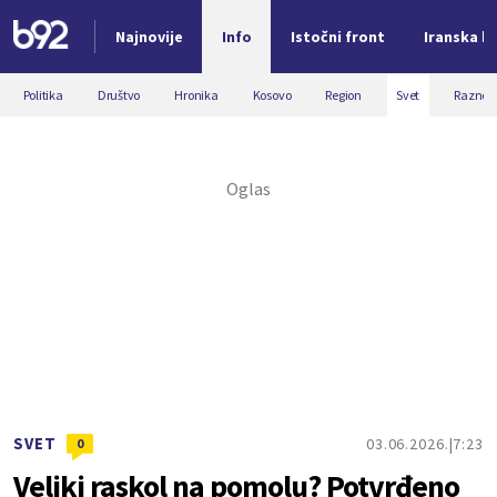
Najnovije
Info
Istočni front
Iranska kr
Nova vest
Politika
Društvo
Hronika
Kosovo
Region
Svet
Razno
SVET
03.06.2026.
7:23
0
Veliki raskol na pomolu? Potvrđeno