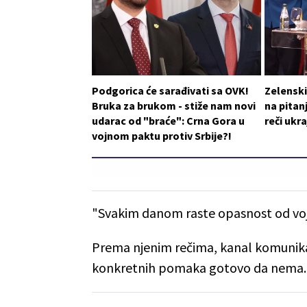
Podgorica će sarađivati sa OVK!
Zelensk
Bruka za brukom - stiže nam novi
na pitan
udarac od "braće": Crna Gora u
reči ukr
vojnom paktu protiv Srbije?!
"Svakim danom raste opasnost od voj
Prema njenim rečima, kanal komunikaci
konkretnih pomaka gotovo da nema.