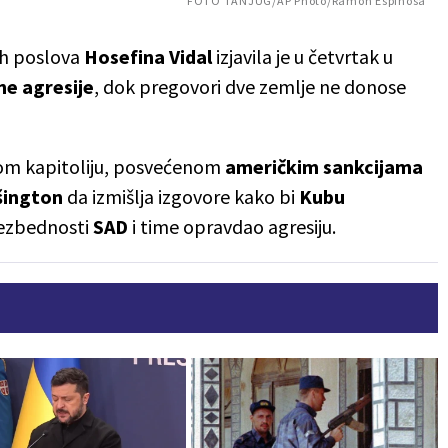
FOTO TANJUG/AP Photo/Ramon Espinosa
h poslova
Hosefina Vidal
izjavila je u četvrtak u
ne agresije
, dok pregovori dve zemlje ne donose
nom kapitoliju, posvećenom
američkim sankcijama
šington
da izmišlja izgovore kako bi
Kubu
bezbednosti
SAD
i time opravdao agresiju.