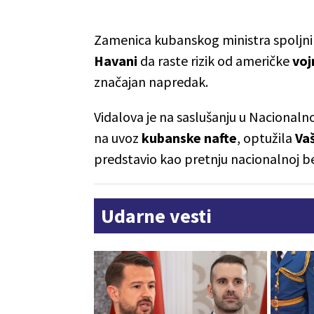
Zamenica kubanskog ministra spoljni
Havani
da raste rizik od američke
voj
značajan napredak.
Vidalova je na saslušanju u Nacional
na uvoz
kubanske nafte
, optužila
Va
predstavio kao pretnju nacionalnoj 
Udarne vesti