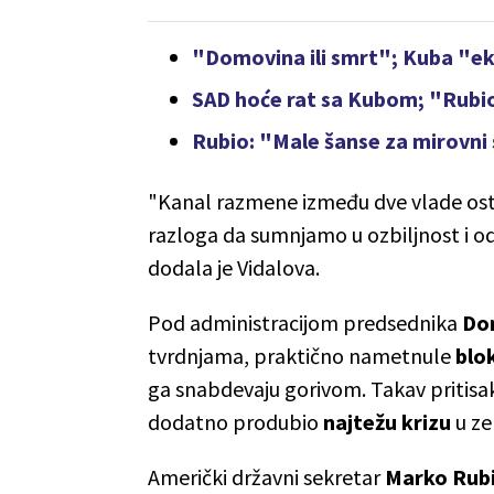
"Domovina ili smrt"; Kuba "e
SAD hoće rat sa Kubom; "Rubio 
Rubio: "Male šanse za mirovni
"Kanal razmene između dve vlade ost
razloga da sumnjamo u ozbiljnost i 
dodala je Vidalova.
Pod administracijom predsednika
Do
tvrdnjama, praktično nametnule
blo
ga snabdevaju gorivom. Takav pritisa
dodatno produbio
najtežu krizu
u ze
Američki državni sekretar
Marko Rub