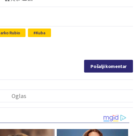
arko Rubio
Kuba
Pošalji komentar