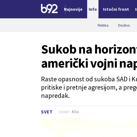
Najnovije
Info
Istočni front
Nova vest
Politika
Društvo
Sukob na horizon
američki vojni na
Raste opasnost od sukoba SAD i K
pritiske i pretnje agresijom, a pr
napredak.
Izvor:
Klix
SVET