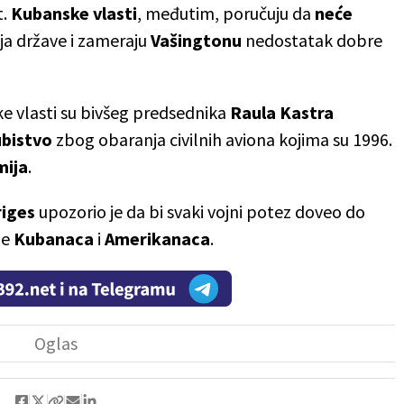
t.
Kubanske
vlasti
, međutim, poručuju da
neće
ja države i zameraju
Vašingtonu
nedostatak dobre
čke vlasti su bivšeg predsednika
Raula Kastra
ubistvo
zbog obaranja civilnih aviona kojima su 1996.
mija
.
riges
upozorio je da bi svaki vojni potez doveo do
de
Kubanaca
i
Amerikanaca
.