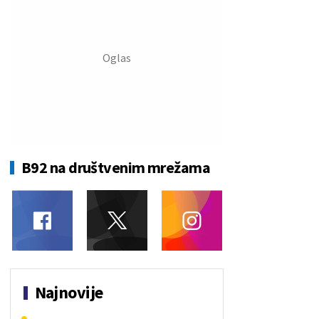
B92 na društvenim mrežama
Najnovije