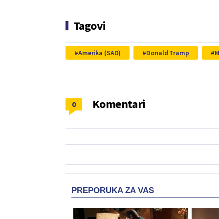
Tagovi
Amerika (SAD)
Donald Tramp
M
Komentari
0
PREPORUKA ZA VAS