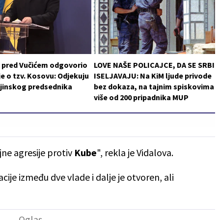
i pred Vučićem odgovorio
LOVE NAŠE POLICAJCE, DA SE SRBI
je o tzv. Kosovu: Odjekuju
ISELJAVAJU: Na KiM ljude privode
ajinskog predsednika
bez dokaza, na tajnim spiskovima
više od 200 pripadnika MUP
ne agresije protiv
Kube
", rekla je Vidalova.
je između dve vlade i dalje je otvoren, ali