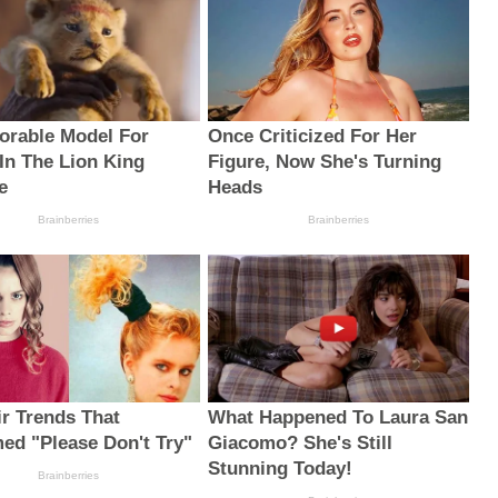
orable Model For
Once Criticized For Her
In The Lion King
Figure, Now She's Turning
e
Heads
Brainberries
Brainberries
ir Trends That
What Happened To Laura San
ed "Please Don't Try"
Giacomo? She's Still
Stunning Today!
Brainberries