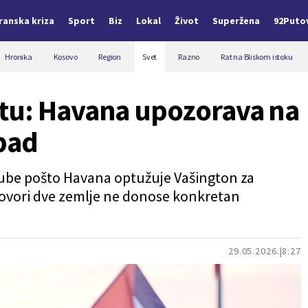
Iranska kriza
Sport
Biz
Lokal
Život
Superžena
92Puto
Hronika
Kosovo
Region
Svet
Razno
Rat na Bliskom istoku
tu: Havana upozorava na
pad
ube pošto Havana optužuje Vašington za
egovori dve zemlje ne donose konkretan
29.05.2026.
8:27