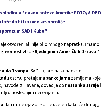
ksplodirala" nakon poteza Amerike FOTO/VIDEO
laže da bi izazvao krvoproliće"
 sporazum SAD i Kube"
aje otvoren, ali nije bilo mnogo napretka. Imamo
odgovornost vlade
Sjedinjenih Američkih Država"
,
nalda Trampa
, SAD su, prema kubanskim
kadu
ostrvu pretnjama
sankcijama
zemljama koje
k, navode iz Havane, doveo je do
nestanka struje
i
mlji u poslednjim decenijama.
io
dan ranije izjavio je da je uveren kako će dijalog,