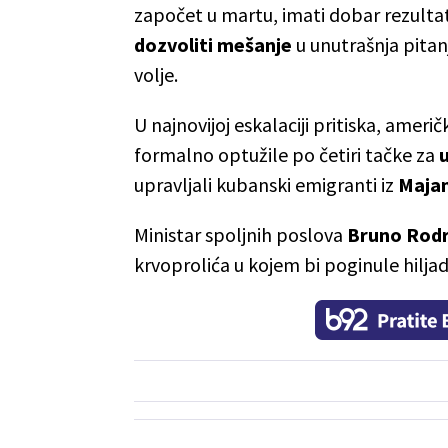
započet u martu, imati dobar rezulta
dozvoliti mešanje
u unutrašnja pitan
volje.
U najnovijoj eskalaciji pritiska, ameri
formalno optužile po četiri tačke za
upravljali kubanski emigranti iz
Maja
Ministar spoljnih poslova
Bruno Rod
krvoprolića u kojem bi poginule hilja