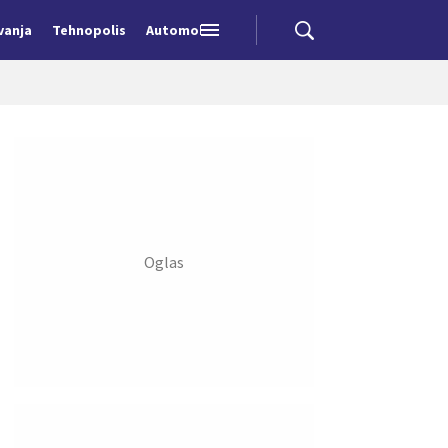
vanja
Tehnopolis
Automobili