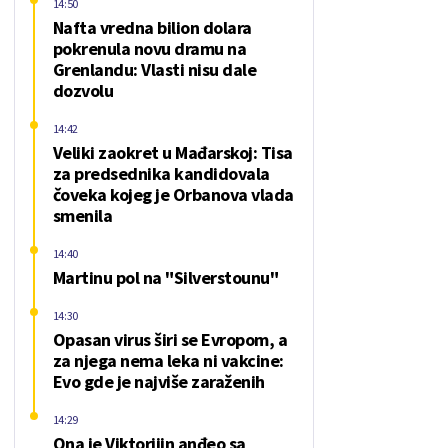
14:50
Nafta vredna bilion dolara
pokrenula novu dramu na
Grenlandu: Vlasti nisu dale
dozvolu
14:42
Veliki zaokret u Mađarskoj: Tisa
za predsednika kandidovala
čoveka kojeg je Orbanova vlada
smenila
14:40
Martinu pol na "Silverstounu"
14:30
Opasan virus širi se Evropom, a
za njega nema leka ni vakcine:
Evo gde je najviše zaraženih
14:29
Ona je Viktorijin anđeo sa