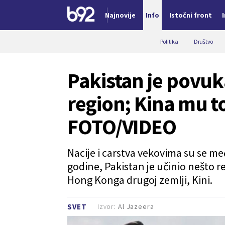
Najnovije
Info
Istočni front
Nova vest
Politika
Društvo
Pakistan je povuka
region; Kina mu t
FOTO/VIDEO
Nacije i carstva vekovima su se me
godine, Pakistan je učinio nešto r
Hong Konga drugoj zemlji, Kini.
Izvor:
Al Jazeera
SVET