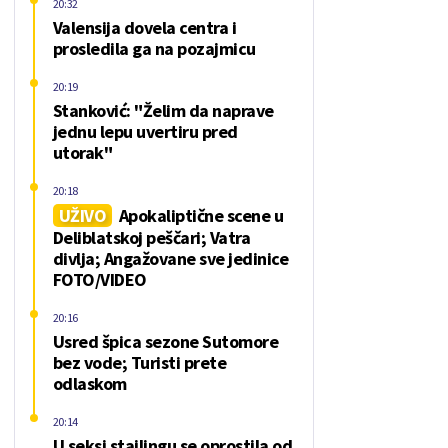
20:32
Valensija dovela centra i
prosledila ga na pozajmicu
20:19
Stanković: "Želim da naprave
jednu lepu uvertiru pred
utorak"
20:18
UŽIVO
Apokaliptične scene u
Deliblatskoj peščari; Vatra
divlja; Angažovane sve jedinice
FOTO/VIDEO
20:16
Usred špica sezone Sutomore
bez vode; Turisti prete
odlaskom
20:14
U seksi stajlingu se oprostila od