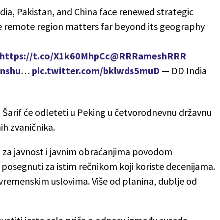
ndia, Pakistan, and China face renewed strategic
he remote region matters far beyond its geography
https://t.co/X1k60MhpCc
@RRRameshRRR
nshu
…
pic.twitter.com/bklwds5muD
— DD India
 Šarif će odleteti u Peking u četvorodnevnu državnu
nih zvaničnika.
a za javnost i javnim obraćanjima povodom
e posegnuti za istim rečnikom koji koriste decenijama.
m vremenskim uslovima. Više od planina, dublje od