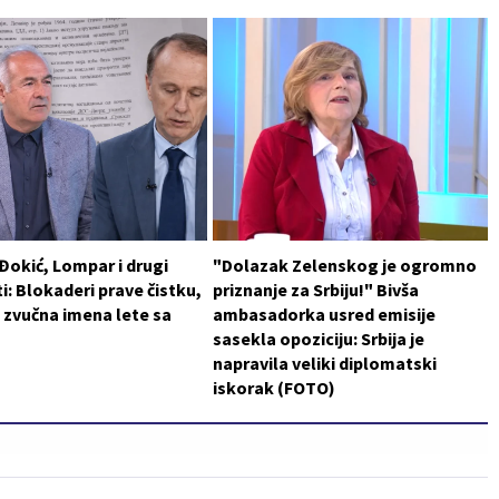
 Đokić, Lompar i drugi
"Dolazak Zelenskog je ogromno
i: Blokaderi prave čistku,
priznanje za Srbiju!" Bivša
 zvučna imena lete sa
ambasadorka usred emisije
sasekla opoziciju: Srbija je
napravila veliki diplomatski
iskorak (FOTO)