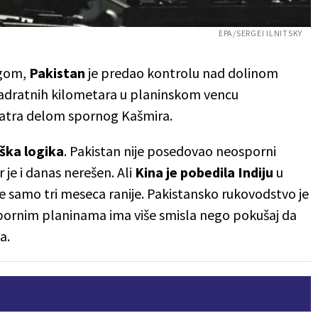
EPA/SERGEI ILNITSKY
ngom,
Pakistan
je predao kontrolu nad dolinom
kvadratnih kilometara u planinskom vencu
matra delom spornog Kašmira.
ška logika
. Pakistan nije posedovao neosporni
je i danas nerešen. Ali
Kina je pobedila Indiju
u
 samo tri meseca ranije. Pakistansko rukovodstvo je
pornim planinama ima više smisla nego pokušaj da
a.