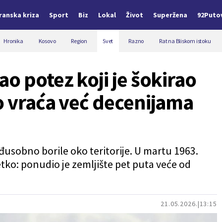
Iranska kriza
Sport
Biz
Lokal
Život
Superžena
92Puto
Hronika
Kosovo
Region
Svet
Razno
Rat na Bliskom istoku
o potez koji je šokirao
o vraća već decenijama
đusobno borile oko teritorije. U martu 1963.
etko: ponudio je zemljište pet puta veće od
21.05.2026.
13:15