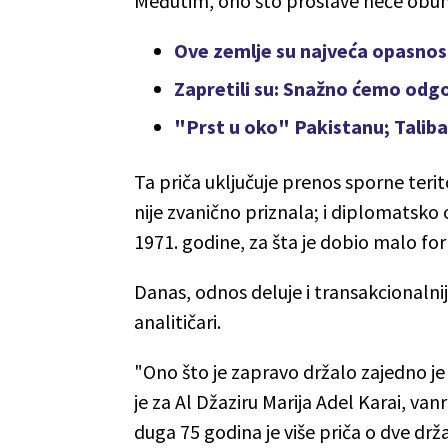
Međutim, ono što proslave neće obuhv
Ove zemlje su najveća opasnost
Zapretili su: Snažno ćemo odgo
"Prst u oko" Pakistanu; Talibani
Ta priča uključuje prenos sporne terito
nije zvanično priznala; i diplomatsko
1971. godine, za šta je dobio malo fo
Danas, odnos deluje i transakcionalnije
analitičari.
"Ono što je zapravo držalo zajedno je
je za Al Džaziru Marija Adel Karai, va
duga 75 godina je više priča o dve drž