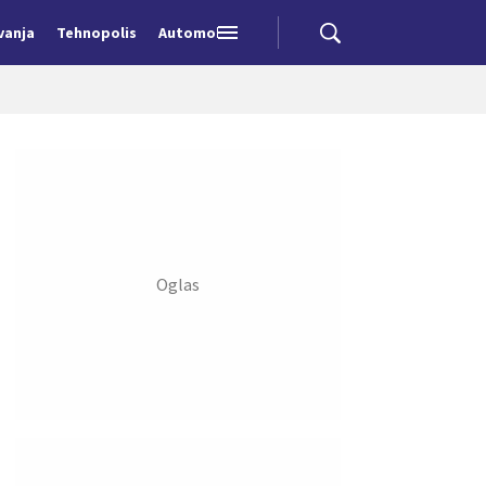
vanja
Tehnopolis
Automobili