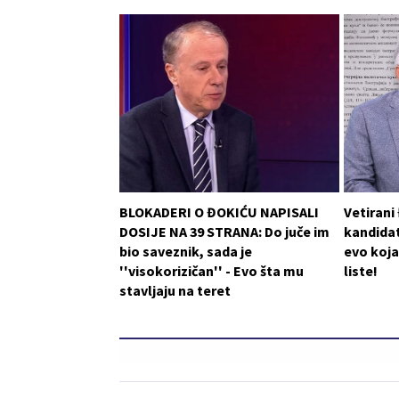
BLOKADERI O ĐOKIĆU NAPISALI
Vetirani
DOSIJE NA 39 STRANA: Do juče im
kandidat
bio saveznik, sada je
evo koja
''visokorizičan'' - Evo šta mu
liste!
stavljaju na teret