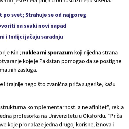
atiti jeste cela priča o odnosu između suseda.
 po svet; Strahuje se od najgoreg
voriti na svaki novi napad
 i Indijci jačaju saradnju
rije Kini;
nuklearni sporazum
koji nijedna strana
 otvaranje koje je Pakistan pomogao da se postigne
rmalnih zasluga.
 i trajnije nego što zvanična priča sugeriše, kažu
 strukturna komplementarnost, a ne afinitet", rekla
nredna profesorka na Univerzitetu u Oksfordu. "Priča
ave koje pronalaze jedna drugoj korisne, iznova i