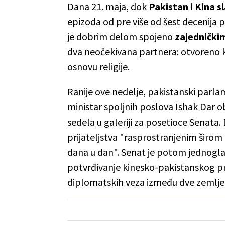
Dana 21. maja, dok
Pakistan i Kina 
epizoda od pre više od šest decenija 
je dobrim delom spojeno
zajednički
dva neočekivana partnera: otvoreno ko
osnovu religije.
Ranije ove nedelje, pakistanski parla
ministar spoljnih poslova Ishak Dar o
sedela u galeriji za posetioce Senata.
prijateljstva "rasprostranjenim širom 
dana u dan". Senat je potom jednogl
potvrđivanje kinesko-pakistanskog pr
diplomatskih veza između dve zemlje