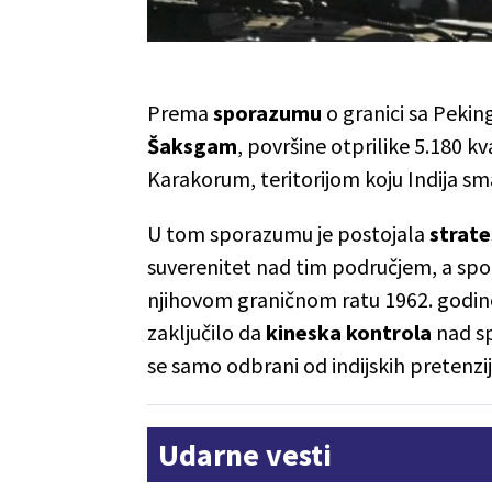
Prema
sporazumu
o granici sa Peki
Šaksgam
, površine otprilike 5.180 
Karakorum, teritorijom koju Indija s
U tom sporazumu je postojala
strate
suverenitet nad tim područjem, a spor 
njihovom graničnom ratu 1962. godine
zaključilo da
kineska kontrola
nad s
se samo odbrani od indijskih pretenzij
Udarne vesti