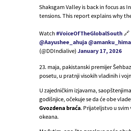
Shaksgam Valley is back in focus as I
tensions. This report explains why t
Watch
#VoiceOfTheGlobalSouth
🔗
@Aayushee_ahuja
@amanku_hima
(@DDIndialive)
January 17, 2026
23. maja, pakistanski premijer Šehbaz
posetu, u pratnji visokih vladinih i voj
U zajedničkim izjavama, saopštenjim
godišnjice, očekuje se da će obe vlad
Gvozdena braća
. Prijateljstvo u svi
okeana.