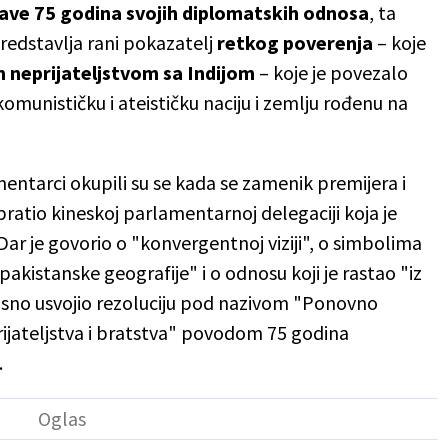
slave 75 godina svojih diplomatskih odnosa
, ta
predstavlja rani pokazatelj
retkog poverenja
– koje
m neprijateljstvom sa Indijom
– koje je povezalo
munističku i ateističku naciju i zemlju rođenu na
mentarci okupili su se kada se zamenik premijera i
bratio kineskoj parlamentarnoj delegaciji koja je
 Dar je govorio o "konvergentnoj viziji", o simbolima
pakistanske geografije" i o odnosu koji je rastao "iz
asno usvojio rezoluciju pod nazivom "Ponovno
ijateljstva i bratstva" povodom 75 godina
.