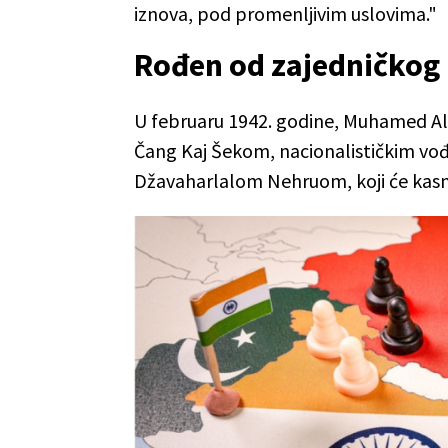
iznova, pod promenljivim uslovima."
Rođen od zajedničkog 
U februaru 1942. godine, Muhamed Ali 
Čang Kaj Šekom, nacionalističkim vo
Džavaharlalom Nehruom, koji će kasnij