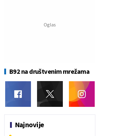
B92 na društvenim mrežama
Najnovije