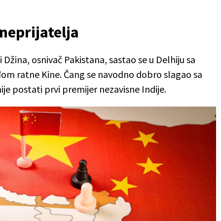
neprijatelja
Džina, osnivač Pakistana, sastao se u Delhiju sa
đom ratne Kine. Čang se navodno dobro slagao sa
e postati prvi premijer nezavisne Indije.