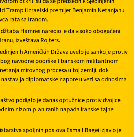
ovorom otkrili su da se predsednik Sjedinjenih
d Tramp i izraelski premijer Benjamin Netanjahu
vca rata sa Iranom.
odžtaba Hamnei naredio je da visoko obogaćeni
Iranu, izveštava Rojters.
jedinjenih Američkih Država uvelo je sankcije protiv
 zbog navodne podrške libanskom militantnom
etanja mirovnog procesa u toj zemlji, dok
nastavlja diplomatske napore u vezi sa odnosima
štvo podiglo je danas optužnice protiv dvojice
odnim nizom planiranih napada iranske tajne
starstva spoljnih poslova Esmail Bagei izjavio je