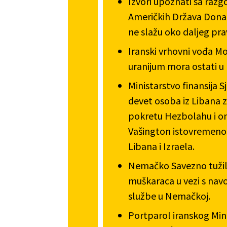
Izvori upoznati sa razg
Američkih Država Donal
ne slažu oko daljeg pra
Iranski vrhovni vođa M
uranijum mora ostati u 
Ministarstvo finansija S
devet osoba iz Libana
pokretu Hezbolahu i om
Vašington istovremeno 
Libana i Izraela.
Nemačko Savezno tužila
muškaraca u vezi s nav
službe u Nemačkoj.
Portparol iranskog Mini