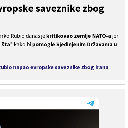
vropske saveznike zbog
arko Rubio danas je
kritikovao zemlje NATO-a
jer
 šta
" kako bi
pomogle Sjedinjenim Državama u
ubio napao evropske saveznike zbog Irana