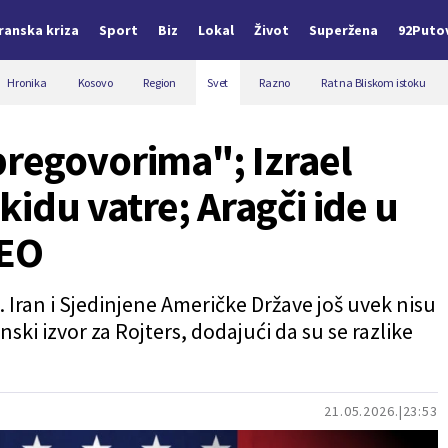
Iranska kriza
Sport
Biz
Lokal
Život
Superžena
92Puto
Hronika
Kosovo
Region
Svet
Razno
Rat na Bliskom istoku
regovorima"; Izrael
idu vatre; Aragči ide u
DEO
 Iran i Sjedinjene Američke Države još uvek nisu
anski izvor za Rojters, dodajući da su se razlike
21.05.2026.
23:53