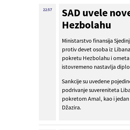
SAD uvele nove
22:57
Hezbolahu
Ministarstvo finansija Sjedi
protiv devet osoba iz Liba
pokretu Hezbolahu i ometan
istovremeno nastavlja diplo
Sankcije su uvedene pojedi
podrivanje suvereniteta Lib
pokretom Amal, kao i jedan 
Džazira.