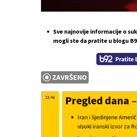
Sve najnovije informacije o su
mogli ste da pratite u blogu B
ZAVRŠENO
Pregled dana –
23:46
Iran i Sjedinjene Američ
visoki iranski izvor za R