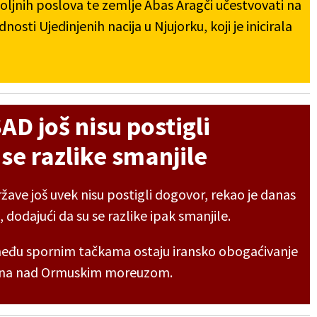
oljnih poslova te zemlje Abas Aragči učestvovati na
sti Ujedinjenih nacija u Njujorku, koji je inicirala
SAD još nisu postigli
 se razlike smanjile
ržave još uvek nisu postigli dogovor, rekao je danas
s, dodajući da su se razlike ipak smanjile.
eđu spornim tačkama ostaju iransko obogaćivanje
rana nad Ormuskim moreuzom.