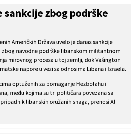
 sankcije zbog podrške
njenih Američkih Država uvelo je danas sankcije
na zbog navodne podrške libanskom militantnom
ja mirovnog procesa u toj zemlji, dok Vašington
matske napore u vezi sa odnosima Libana i Izraela.
ncima optuženih za pomaganje Hezbolahu i
ana, među kojima su tri političara povezana sa
pripadnik libanskih oružanih snaga, prenosi Al