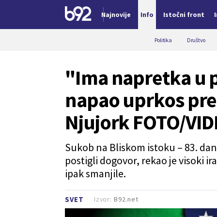
Najnovije
Info
Istočni front
Nova vest
Politika
Društvo
"Ima napretka u p
napao uprkos prek
Njujork FOTO/VI
Sukob na Bliskom istoku – 83. dan.
postigli dogovor, rekao je visoki ir
ipak smanjile.
Izvor:
B92.net
SVET