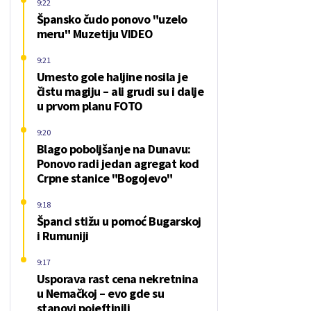
9:22
Špansko čudo ponovo "uzelo
meru" Muzetiju VIDEO
9:21
Umesto gole haljine nosila je
čistu magiju – ali grudi su i dalje
u prvom planu FOTO
9:20
Blago poboljšanje na Dunavu:
Ponovo radi jedan agregat kod
Crpne stanice "Bogojevo"
9:18
Španci stižu u pomoć Bugarskoj
i Rumuniji
9:17
Usporava rast cena nekretnina
u Nemačkoj – evo gde su
stanovi pojeftinili