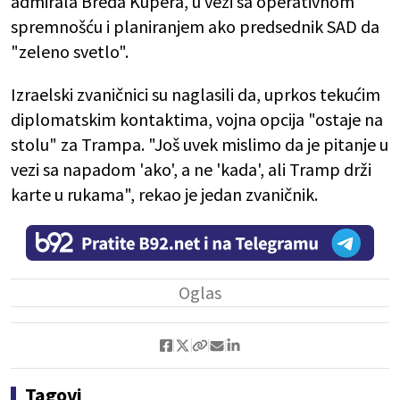
admirala Breda Kupera, u vezi sa operativnom
spremnošću i planiranjem ako predsednik SAD da
"zeleno svetlo".
Izraelski zvaničnici su naglasili da, uprkos tekućim
diplomatskim kontaktima, vojna opcija "ostaje na
stolu" za Trampa. "Još uvek mislimo da je pitanje u
vezi sa napadom 'ako', a ne 'kada', ali Tramp drži
karte u rukama", rekao je jedan zvaničnik.
Tagovi