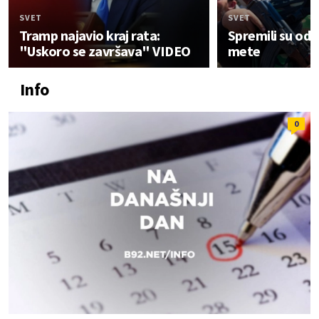
SVET
SVET
Tramp najavio kraj rata:
Spremili su od
"Uskoro se završava" VIDEO
mete
Info
0