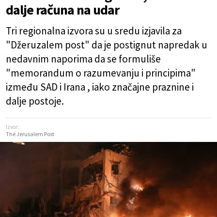
dalje računa na udar
Tri regionalna izvora su u sredu izjavila za
"Džeruzalem post" da je postignut napredak u
nedavnim naporima da se formuliše
"memorandum o razumevanju i principima"
između SAD i Irana , iako značajne praznine i
dalje postoje.
Izvor:
The Jerusalem Post