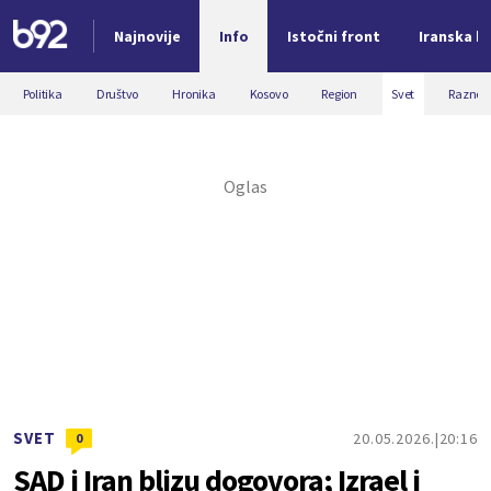
Najnovije
Info
Istočni front
Iranska kr
Nova vest
Politika
Društvo
Hronika
Kosovo
Region
Svet
Razno
SVET
20.05.2026.
20:16
0
SAD i Iran blizu dogovora; Izrael i