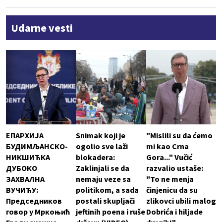
Udarne vesti
ЕПАРХИЈА
Snimak koji je
"Mislili su da ćemo
БУДИМЉАНСКО-
ogolio sve laži
mi kao Crna
НИКШИЋКА
blokadera:
Gora..." Vučić
ДУБОКО
Zaklinjali se da
razvalio ustaše:
ЗАХВАЛНА
nemaju veze sa
"To ne menja
ВУЧИЋУ:
politikom, a sada
činjenicu da su
Председников
postali skupljači
zlikovci ubili malog
говор у Мркоњић
jeftinih poena i ruše
Dobrića i hiljade