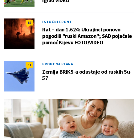
igrao VIDEO
ISTOČNI FRONT
15
Rat – dan 1.624: Ukrajinci ponovo
pogodili "ruski Amazon"; SAD pojačale
pomoć Kijevu FOTO/VIDEO
PROMENA PLANA
31
Zemlja BRIKS-a odustaje od ruskih Su-
57