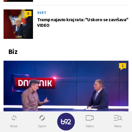
SVET
0
Tramp najavio kraj rata: "Uskoro se završava"
VIDEO
Biz
1
✕
Novo
Sport
Video
Menu