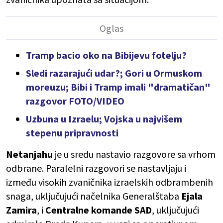
Tramp bacio oko na Bibijevu fotelju?
Sledi razarajući udar?; Gori u Ormuskom
moreuzu; Bibi i Tramp imali "dramatičan"
razgovor FOTO/VIDEO
Uzbuna u Izraelu; Vojska u najvišem
stepenu pripravnosti
Netanjahu
je u sredu nastavio razgovore sa vrhom
odbrane. Paralelni razgovori se nastavljaju i
između visokih zvaničnika izraelskih odbrambenih
snaga, uključujući načelnika Generalštaba
Ejala
Zamira
, i
Centralne komande SAD
, uključujući