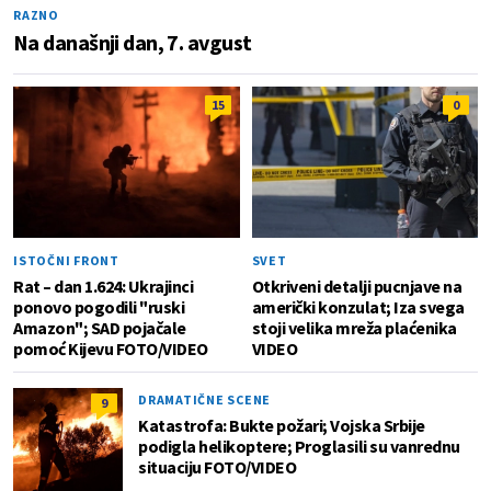
RAZNO
Na današnji dan, 7. avgust
15
0
ISTOČNI FRONT
SVET
Rat – dan 1.624: Ukrajinci
Otkriveni detalji pucnjave na
ponovo pogodili "ruski
američki konzulat; Iza svega
Amazon"; SAD pojačale
stoji velika mreža plaćenika
pomoć Kijevu FOTO/VIDEO
VIDEO
DRAMATIČNE SCENE
9
Katastrofa: Bukte požari; Vojska Srbije
podigla helikoptere; Proglasili su vanrednu
situaciju FOTO/VIDEO