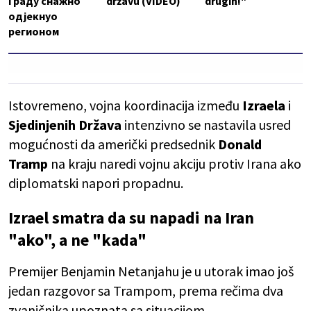
Граду снажно
državu (VIDEO)
drugih!"
одјекнуо
регионом
Istovremeno, vojna koordinacija između
Izraela
i
Sjedinjenih Država
intenzivno se nastavila usred
mogućnosti da američki predsednik
Donald
Tramp
na kraju naredi vojnu akciju protiv Irana ako
diplomatski napori propadnu.
Izrael smatra da su napadi na Iran
"ako", a ne "kada"
Premijer Benjamin Netanjahu je u utorak imao još
jedan razgovor sa Trampom, prema rečima dva
zvaničnika upoznata sa situacijom.