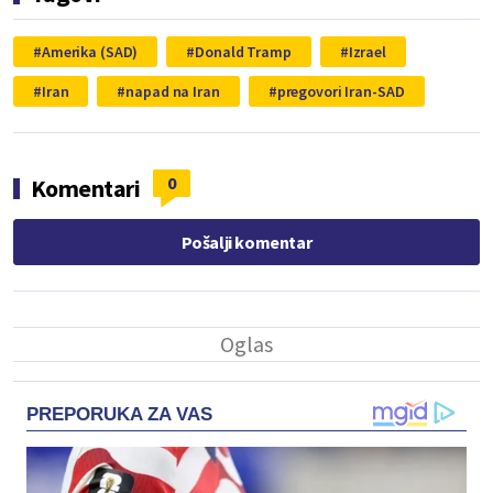
Amerika (SAD)
Donald Tramp
Izrael
Iran
napad na Iran
pregovori Iran-SAD
0
Komentari
Pošalji komentar
PREPORUKA ZA VAS