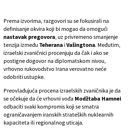
Prema izvorima, razgovori su se fokusirali na
definisanje okvira koji bi mogao da omogući
nastavak pregovora
, uz privremeno smanjenje
tenzija između
Teherana
i
Vašingtona
. Međutim,
izraelski zvaničnici procenjuju da čak i ako se
postigne dogovor na diplomatskom nivou,
vrhovno rukovodstvo Irana verovatno neće
odobriti ustupke.
Preovlađujuća procena izraelskih zvaničnika je da
se očekuje da će vrhovni vođa
Modžtaba Hamnei
odbaciti svaki kompromis koji se smatra
ograničavanjem iranskih strateških nuklearnih
kapaciteta ili regionalnog uticaja.