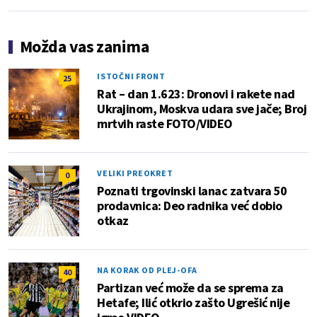
Možda vas zanima
ISTOČNI FRONT
25
Rat – dan 1.623: Dronovi i rakete nad
Ukrajinom, Moskva udara sve jače; Broj
mrtvih raste FOTO/VIDEO
VELIKI PREOKRET
0
Poznati trgovinski lanac zatvara 50
prodavnica: Deo radnika već dobio
otkaz
NA KORAK OD PLEJ-OFA
40
Partizan već može da se sprema za
Hetafe; Ilić otkrio zašto Ugrešić nije