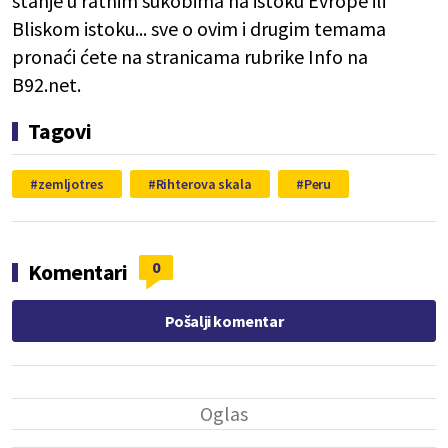
stanje u ratnim sukobima na istoku Evrope ili
Bliskom istoku... sve o ovim i drugim temama
pronaći ćete na stranicama rubrike Info na
B92.net.
Tagovi
zemljotres
Rihterova skala
Peru
0
Komentari
Pošalji komentar