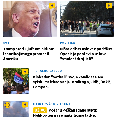
0
0
SVET
POLITIKA
Tramp pred ključnom bitkom:
Ništa od bezuslovne podrške:
Izbori koji mogu promeniti
Opozicija postavila uslove
Ameriku
"studentskoj listi"
TOTALNO RASULO
0
Blokaderi "vetirali" svoje kandidate: Na
spisku za izbacivanje i Bodiroga, Vidić, Đokić,
Lompar...
BESNE POŽARI U SRBIJI
0
UŽIVO
Požar u Peščari i dalje bukti:
Helikopteri gase najkritičnije tačke;