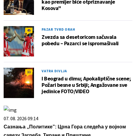
kao premijer biće otpriznavanje
Kosova"
PAZAR TVRD ORAH
45
Zvezda sa desetoricom sačuvala
pobedu – Pazarci se ispromašivali
VATRA DIVLJA
11
I Beograd u dimu; Apokaliptične scene;
Požari besne u Srbiji; Angažovane sve
jedinice FOTO/VIDEO
07. 08. 2026 09:14
Сазнања „Политике”: Црна Гора следећа у војном
савезу Загреба, Тиране и Приштине