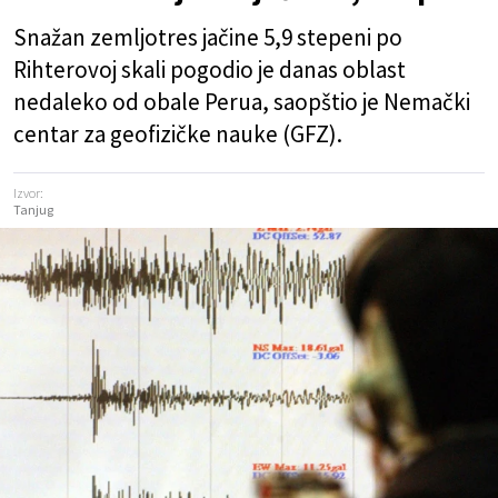
Snažan zemljotres jačine 5,9 stepeni po
Rihterovoj skali pogodio je danas oblast
nedaleko od obale Perua, saopštio je Nemački
centar za geofizičke nauke (GFZ).
Izvor:
Tanjug