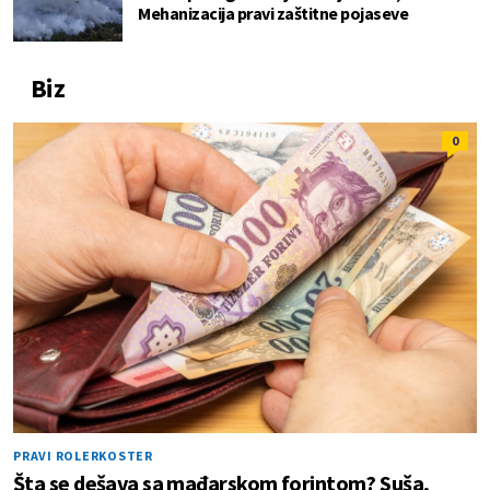
Mehanizacija pravi zaštitne pojaseve
Biz
0
PRAVI ROLERKOSTER
Šta se dešava sa mađarskom forintom? Suša,