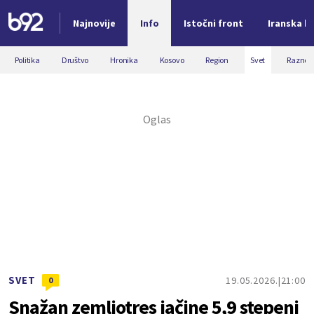
Najnovije
Info
Istočni front
Iranska kr
Nova vest
Politika
Društvo
Hronika
Kosovo
Region
Svet
Razno
SVET
19.05.2026.
21:00
0
Snažan zemljotres jačine 5,9 stepeni