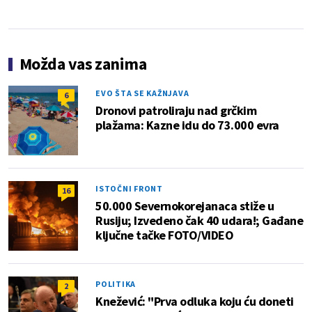
Možda vas zanima
EVO ŠTA SE KAŽNJAVA
6
Dronovi patroliraju nad grčkim
plažama: Kazne idu do 73.000 evra
ISTOČNI FRONT
16
50.000 Severnokorejanaca stiže u
Rusiju; Izvedeno čak 40 udara!; Gađane
ključne tačke FOTO/VIDEO
POLITIKA
2
Knežević: "Prva odluka koju ću doneti