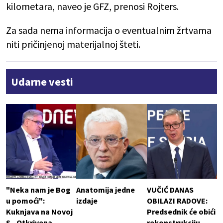
kilometara, naveo je GFZ, prenosi Rojters.
Za sada nema informacija o eventualnim žrtvama
niti pričinjenoj materijalnoj šteti.
Udarne vesti
"Neka nam je Bog
Anatomija jedne
VUČIĆ DANAS
u pomoći":
izdaje
OBILAZI RADOVE:
Kuknjava na Novoj
Predsednik će obići
S - Otkrivena
rekonstrukciju