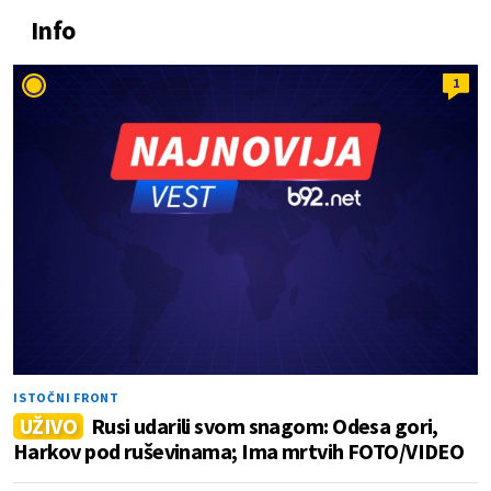
Info
1
ISTOČNI FRONT
UŽIVO
Rusi udarili svom snagom: Odesa gori,
Harkov pod ruševinama; Ima mrtvih FOTO/VIDEO