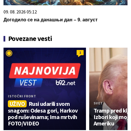
09. 08. 2026 05:12
Догодило се на данашњи дан – 9. август
Povezane vesti
1
ISTOČNI FRONT
UŽIVO
Rusi udarili svom
SVET
snagom: Odesa gori, Harkov
Tramp pred klj
pod ruševinama; Ima mrtvih
Izbori koji mo
FOTO/VIDEO
Ameriku