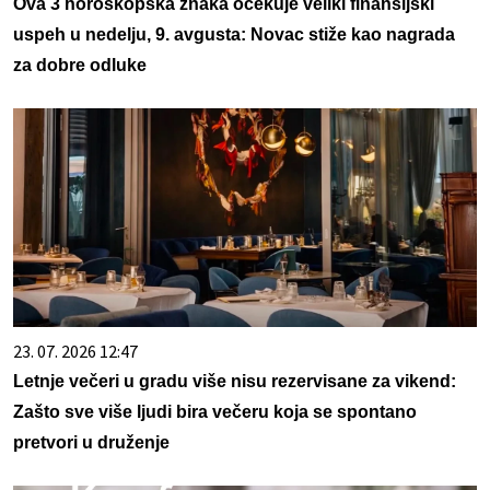
Ova 3 horoskopska znaka očekuje veliki finansijski
uspeh u nedelju, 9. avgusta: Novac stiže kao nagrada
za dobre odluke
23. 07. 2026 12:47
Letnje večeri u gradu više nisu rezervisane za vikend:
Zašto sve više ljudi bira večeru koja se spontano
pretvori u druženje