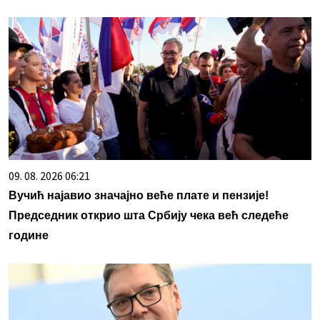
09. 08. 2026 06:21
Вучић најавио значајно веће плате и пензије!
Председник открио шта Србију чека већ следеће
године