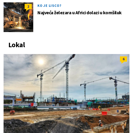
KO JE LISCO?
2
Najveća železara u Africi dolazi u komšiluk
Lokal
6