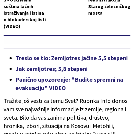
suština lažnih
Starog železničkog
istraživanja i istina
mosta
o blokaderskoj listi
(VIDEO)
Treslo se tlo: Zemljotres jačine 5,5 stepeni
Jak zemljotres; 5,8 stepeni
Panično upozorenje: "Budite spremni na
evakuaciju" VIDEO
Tražite još vesti za temu Svet? Rubrika Info donosi
vam sve najvažnije informacije iz zemlje, regiona i
sveta. Bilo da vas zanima politika, društvo,
hronika, izbori, situacija na Kosovu i Metohiji,