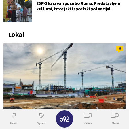
EXPO karavan posetio Rumu: Predstavljeni
kulturni, istorijski i sportski potencijali
Lokal
6
✕
Novo
Sport
Video
Menu