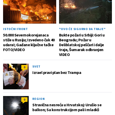
ISTOČNI FRONT
"OVO ĆE SIGURNO DA TRAJE"
50.000 Severnokorejanaca
Bukte požari u Srbiji: Gori u
stiže u Rusiju; Izvedeno čak 40
Beogradu; Požar u
udara!; Gađane ključne tačke
Deliblatskoj peščari i dalje
FOTO/VIDEO
traje, Šumarak odbranjen
VIDEO
SVET
0
Izrael pravi plan bez Trampa
REGION
0
Stravična nesreća u Hrvatskoj: Urušio se
balkon; Sa konstrukcijom pali i mladići