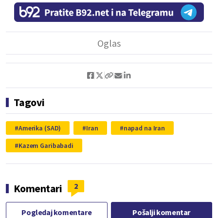
Tagovi
Amerika (SAD)
Iran
napad na Iran
Kazem Garibabadi
2
Komentari
Pogledaj komentare
Pošalji komentar