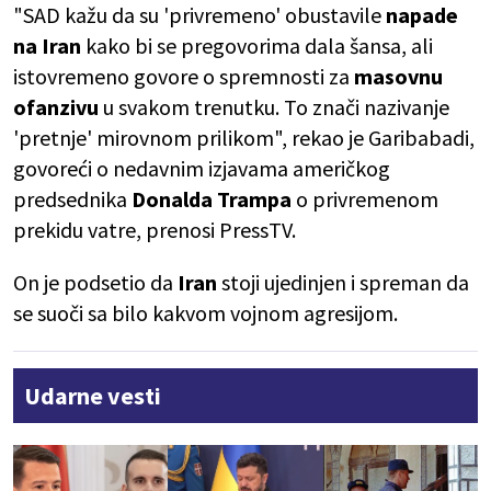
"SAD kažu da su 'privremeno' obustavile
napade
na Iran
kako bi se pregovorima dala šansa, ali
istovremeno govore o spremnosti za
masovnu
ofanzivu
u svakom trenutku. To znači nazivanje
'pretnje' mirovnom prilikom", rekao je Garibabadi,
govoreći o nedavnim izjavama američkog
predsednika
Donalda Trampa
o privremenom
prekidu vatre, prenosi PressTV.
On je podsetio da
Iran
stoji ujedinjen i spreman da
se suoči sa bilo kakvom vojnom agresijom.
Udarne vesti