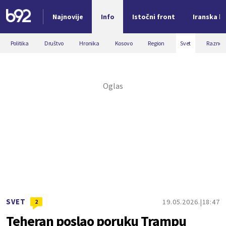
Najnovije
Info
Istočni front
Iranska kr
Nova vest
Politika
Društvo
Hronika
Kosovo
Region
Svet
Razno
SVET
19.05.2026.
18:47
2
Teheran poslao poruku Trampu