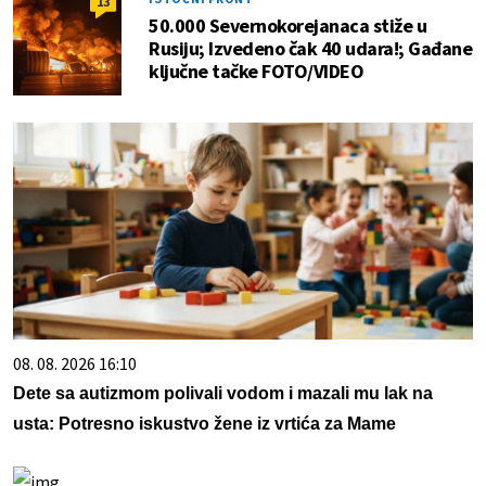
13
50.000 Severnokorejanaca stiže u
Rusiju; Izvedeno čak 40 udara!; Gađane
ključne tačke FOTO/VIDEO
08. 08. 2026 16:10
Dete sa autizmom polivali vodom i mazali mu lak na
usta: Potresno iskustvo žene iz vrtića za Mame