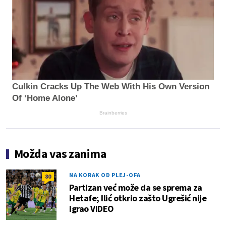
Culkin Cracks Up The Web With His Own Version
Of ‘Home Alone’
Brainberries
Možda vas zanima
NA KORAK OD PLEJ-OFA
80
Partizan već može da se sprema za
Hetafe; Ilić otkrio zašto Ugrešić nije
igrao VIDEO