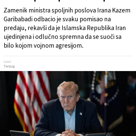
Zamenik ministra spoljnih poslova Irana Kazem
Garibabadi odbacio je svaku pomisao na
predaju, rekavši da je Islamska Republika Iran
ujedinjena i odlučno spremna da se suoči sa
bilo kojom vojnom agresijom.
Izvor:
Tanjug