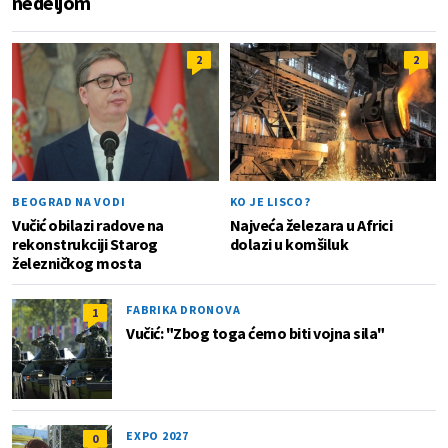
nedeljom
2
2
BEOGRAD NA VODI
KO JE LISCO?
Vučić obilazi radove na
Najveća železara u Africi
rekonstrukciji Starog
dolazi u komšiluk
železničkog mosta
FABRIKA DRONOVA
1
Vučić: "Zbog toga ćemo biti vojna sila"
EXPO 2027
0