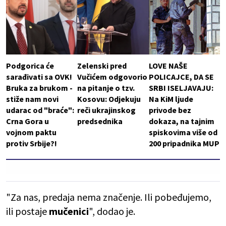
Podgorica će
Zelenski pred
LOVE NAŠE
sarađivati sa OVK!
Vučićem odgovorio
POLICAJCE, DA SE
Bruka za brukom -
na pitanje o tzv.
SRBI ISELJAVAJU:
stiže nam novi
Kosovu: Odjekuju
Na KiM ljude
udarac od "braće":
reči ukrajinskog
privode bez
Crna Gora u
predsednika
dokaza, na tajnim
vojnom paktu
spiskovima više od
protiv Srbije?!
200 pripadnika MUP
"Za nas, predaja nema značenje. Ili pobeđujemo,
ili postaje
mučenici
", dodao je.