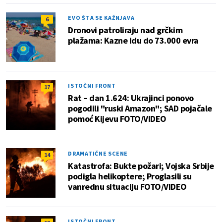
EVO ŠTA SE KAŽNJAVA
6
Dronovi patroliraju nad grčkim
plažama: Kazne idu do 73.000 evra
ISTOČNI FRONT
17
Rat – dan 1.624: Ukrajinci ponovo
pogodili "ruski Amazon"; SAD pojačale
pomoć Kijevu FOTO/VIDEO
DRAMATIČNE SCENE
14
Katastrofa: Bukte požari; Vojska Srbije
podigla helikoptere; Proglasili su
vanrednu situaciju FOTO/VIDEO
ISTOČNI FRONT