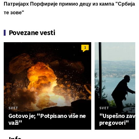
Патријарх Порфирије примио децу из кампа "Србија
те зове"
Povezane vesti
1
SVET
SVET
Gotovo je; "Potpisano više ne
"Uspešno zavr
važi"
pregovori"