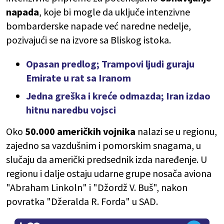
napada
, koje bi mogle da uključe intenzivne
bombarderske napade već naredne nedelje,
pozivajući se na izvore sa Bliskog istoka.
Opasan predlog; Trampovi ljudi guraju
Emirate u rat sa Iranom
Jedna greška i kreće odmazda; Iran izdao
hitnu naredbu vojsci
Oko
50.000 američkih vojnika
nalazi se u regionu,
zajedno sa vazdušnim i pomorskim snagama, u
slučaju da američki predsednik izda naređenje. U
regionu i dalje ostaju udarne grupe nosača aviona
"Abraham Linkoln" i "Džordž V. Buš", nakon
povratka "Džeralda R. Forda" u SAD.