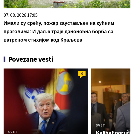
07. 08. 2026 17:05
Имали су срећу, пожар заустављен на кућним
праговима: И даље траје даноноћна борба са
ватреном стихијом код Краљева
Povezane vesti
0
SVET
Kalibaf poruči
SVET