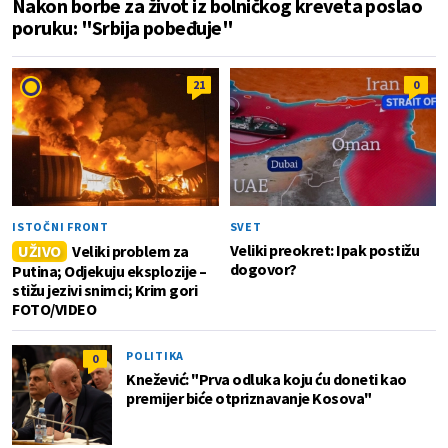
Nakon borbe za život iz bolničkog kreveta poslao
poruku: "Srbija pobeđuje"
21
0
ISTOČNI FRONT
SVET
Veliki preokret: Ipak postižu
UŽIVO
Veliki problem za
dogovor?
Putina; Odjekuju eksplozije –
stižu jezivi snimci; Krim gori
FOTO/VIDEO
POLITIKA
0
Knežević: "Prva odluka koju ću doneti kao
premijer biće otpriznavanje Kosova"