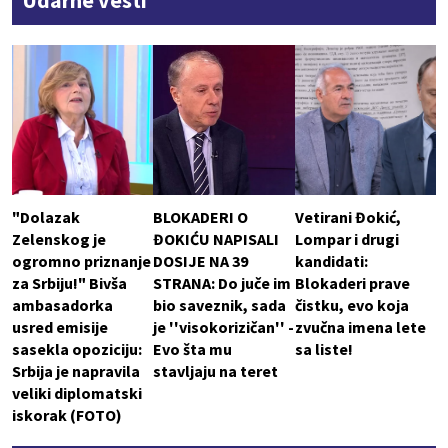
Udarne vesti
"Dolazak
BLOKADERI O
Vetirani Đokić,
Zelenskog je
ĐOKIĆU NAPISALI
Lompar i drugi
ogromno priznanje
DOSIJE NA 39
kandidati:
za Srbiju!" Bivša
STRANA: Do juče im
Blokaderi prave
ambasadorka
bio saveznik, sada
čistku, evo koja
usred emisije
je ''visokorizičan'' -
zvučna imena lete
sasekla opoziciju:
Evo šta mu
sa liste!
Srbija je napravila
stavljaju na teret
veliki diplomatski
iskorak (FOTO)