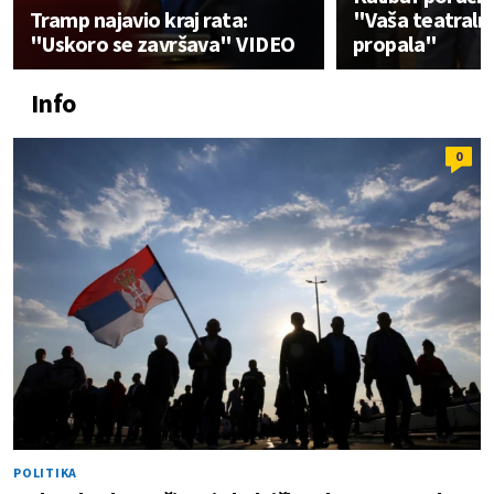
Tramp najavio kraj rata:
"Vaša teatralna
"Uskoro se završava" VIDEO
propala"
Info
0
POLITIKA