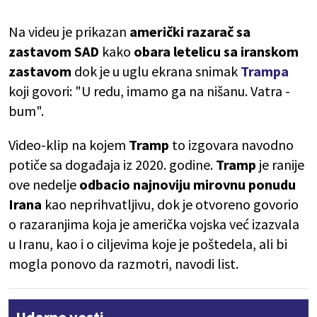
Na videu je prikazan
američki razarač sa
zastavom SAD
kako
obara letelicu sa iranskom
zastavom
dok je u uglu ekrana snimak
Trampa
koji govori: "U redu, imamo ga na nišanu. Vatra -
bum".
Video-klip na kojem
Tramp
to izgovara navodno
potiče sa događaja iz 2020. godine.
Tramp
je ranije
ove nedelje
odbacio najnoviju mirovnu ponudu
Irana
kao neprihvatljivu, dok je otvoreno govorio
o razaranjima koja je američka vojska već izazvala
u Iranu, kao i o ciljevima koje je poštedela, ali bi
mogla ponovo da razmotri, navodi list.