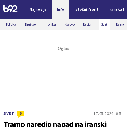
Najnovije
Info
Istočni front
Iranska kr
Nova vest
Politika
Društvo
Hronika
Kosovo
Region
Svet
Razno
SVET
17.05.2026.
6:51
6
Tramp naredio napad na iranski