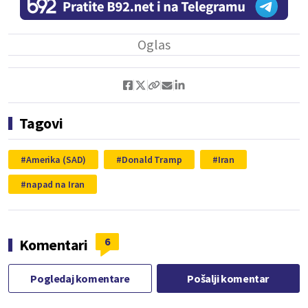
Tagovi
Amerika (SAD)
Donald Tramp
Iran
napad na Iran
6
Komentari
Pogledaj komentare
Pošalji komentar