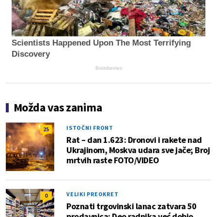
Scientists Happened Upon The Most Terrifying
Discovery
Brainberries
Možda vas zanima
ISTOČNI FRONT
25
Rat – dan 1.623: Dronovi i rakete nad
Ukrajinom, Moskva udara sve jače; Broj
mrtvih raste FOTO/VIDEO
VELIKI PREOKRET
0
Poznati trgovinski lanac zatvara 50
prodavnica: Deo radnika već dobio