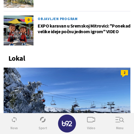
OBJAVLJEN PROGRAM
0
EXPO karavan u Sremskoj Mitrovici: "Ponekad
velike ideje počnu jednom igrom" VIDEO
Lokal
2
✕
Novo
Sport
Video
Menu