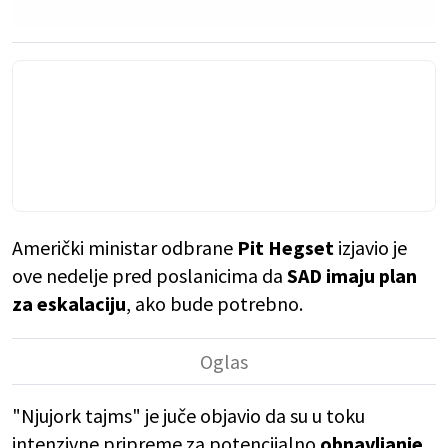
Američki ministar odbrane
Pit Hegset
izjavio je
ove nedelje pred poslanicima da
SAD imaju plan
za eskalaciju
, ako bude potrebno.
"Njujork tajms" je juče objavio da su u toku
intenzivne pripreme za potencijalno
obnavljanje