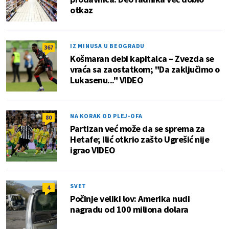
otkaz
IZ MINUSA U BEOGRADU
367
Košmaran debi kapitalca – Zvezda se
vraća sa zaostatkom; "Da zaključimo o
Lukasenu..." VIDEO
NA KORAK OD PLEJ-OFA
80
Partizan već može da se sprema za
Hetafe; Ilić otkrio zašto Ugrešić nije
igrao VIDEO
SVET
4
Počinje veliki lov: Amerika nudi
nagradu od 100 miliona dolara