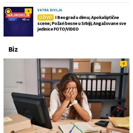
VATRA DIVLJA
4
UŽIVO
I Beograd u dimu; Apokaliptične
scene; Požari besne u Srbiji; Angažovane sve
jedinice FOTO/VIDEO
Biz
0