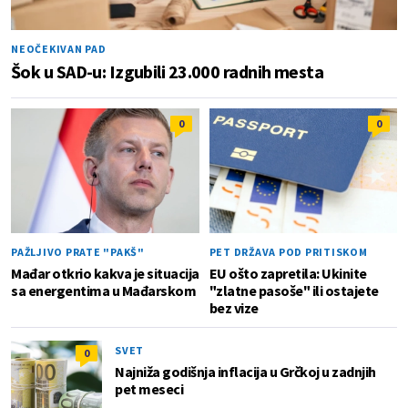
NEOČEKIVAN PAD
Šok u SAD-u: Izgubili 23.000 radnih mesta
0
0
PAŽLJIVO PRATE "PAKŠ"
PET DRŽAVA POD PRITISKOM
Mađar otkrio kakva je situacija
EU ošto zapretila: Ukinite
sa energentima u Mađarskom
"zlatne pasoše" ili ostajete
bez vize
SVET
0
Najniža godišnja inflacija u Grčkoj u zadnjih
pet meseci