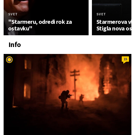
SVET
SVET
"Starmeru, odredi rok za
Starmerova vla
ostavku"
Stigla nova os
Info
15