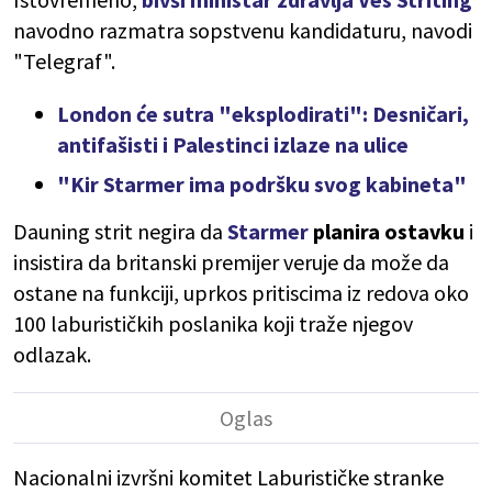
navodno razmatra sopstvenu kandidaturu, navodi
"Telegraf".
London će sutra "eksplodirati": Desničari,
antifašisti i Palestinci izlaze na ulice
"Kir Starmer ima podršku svog kabineta"
Dauning strit negira da
Starmer
planira ostavku
i
insistira da britanski premijer veruje da može da
ostane na funkciji, uprkos pritiscima iz redova oko
100 laburističkih poslanika koji traže njegov
odlazak.
Nacionalni izvršni komitet Laburističke stranke