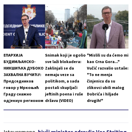
ЕПАРХИЈА
Snimak koji je ogolio
"Mislili su da ćemo mi
БУДИМЉАНСКО-
sve laži blokadera:
kao Crna Gora..."
НИКШИЋКА ДУБОКО
Zaklinjali se da
Vučić razvalio ustaše:
ЗАХВАЛНА ВУЧИЋУ:
nemaju veze sa
"To ne menja
Председников
politikom, a sada
činjenicu da su
говор у Мркоњић
postali skupljači
zlikovci ubili malog
Граду снажно
jeftinih poena i ruše
Dobrića i hiljade
одјекнуо регионом
državu (VIDEO)
drugih!"
Istovremeno,
bivši ministar zdravlja Ves Striting