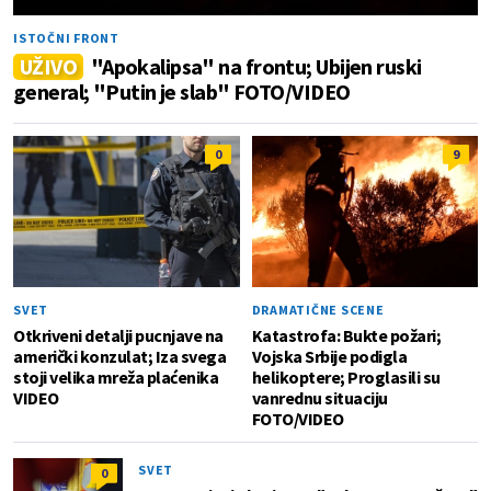
ISTOČNI FRONT
UŽIVO
"Apokalipsa" na frontu; Ubijen ruski
general; "Putin je slab" FOTO/VIDEO
0
9
SVET
DRAMATIČNE SCENE
Otkriveni detalji pucnjave na
Katastrofa: Bukte požari;
američki konzulat; Iza svega
Vojska Srbije podigla
stoji velika mreža plaćenika
helikoptere; Proglasili su
VIDEO
vanrednu situaciju
FOTO/VIDEO
SVET
0