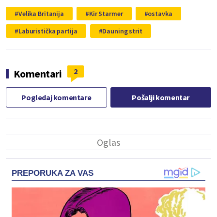
Velika Britanija
Kir Starmer
ostavka
Laburistička partija
Dauning strit
2
Komentari
Pogledaj komentare
Pošalji komentar
PREPORUKA ZA VAS