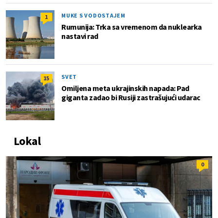
MUKE S VODOSTAJEM
1
Rumunija: Trka sa vremenom da nuklearka
nastavi rad
SVET
15
Omiljena meta ukrajinskih napada: Pad
giganta zadao bi Rusiji zastrašujući udarac
Lokal
0