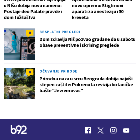
u NIšu dobija novu namenu:
novu opremu: Stigli novi
Postaje deo Palate pravde i
aparati za anesteziju i 30
dom tužilaštva
kreveta
BESPLATNI PREGLEDI
0
Dom zdravlja Niš pozvao građane da u subotu
obave preventivne i skrining preglede
OČUVANJE PRIRODE
0
Prirodna oaza u srcu Beograda dobija najviši
stepen zaštite: Pokrenuta revizija botaničke
bašte "Jevremovac"