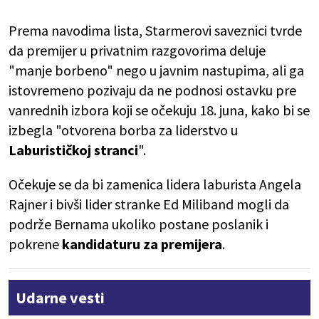
Prema navodima lista, Starmerovi saveznici tvrde
da premijer u privatnim razgovorima deluje
"manje borbeno" nego u javnim nastupima, ali ga
istovremeno pozivaju da ne podnosi ostavku pre
vanrednih izbora koji se očekuju 18. juna, kako bi se
izbegla "otvorena borba za liderstvo u
Laburističkoj stranci
".
Očekuje se da bi zamenica lidera laburista Angela
Rajner i bivši lider stranke Ed Miliband mogli da
podrže Bernama ukoliko postane poslanik i
pokrene
kandidaturu za premijera
.
Udarne vesti