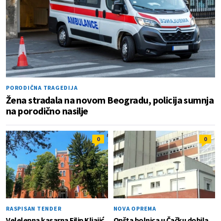
PORODIČNA TRAGEDIJA
Žena stradala na novom Beogradu, policija sumnja
na porodično nasilje
0
0
RASPISAN TENDER
NOVA OPREMA
Velelepna kasarna Filip Kljajić
Opšta bolnica u Čačku dobila