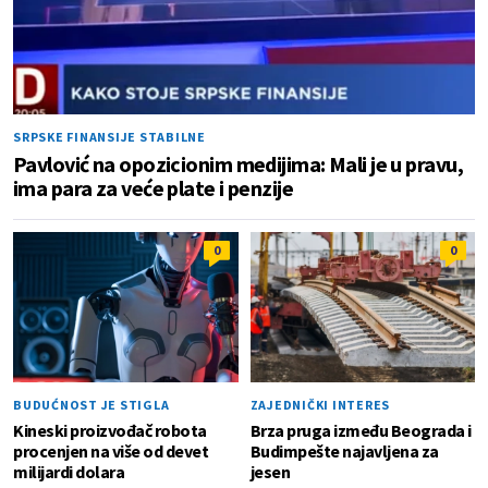
SRPSKE FINANSIJE STABILNE
Pavlović na opozicionim medijima: Mali je u pravu,
ima para za veće plate i penzije
0
0
BUDUĆNOST JE STIGLA
ZAJEDNIČKI INTERES
Kineski proizvođač robota
Brza pruga između Beograda i
procenjen na više od devet
Budimpešte najavljena za
milijardi dolara
jesen