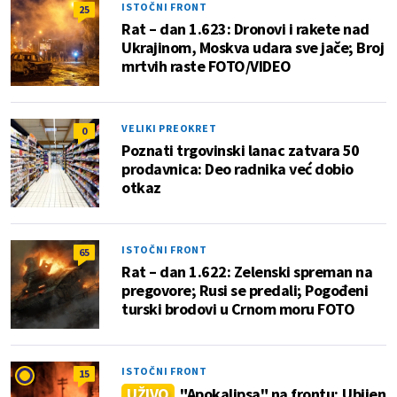
ISTOČNI FRONT
25
Rat – dan 1.623: Dronovi i rakete nad
Ukrajinom, Moskva udara sve jače; Broj
mrtvih raste FOTO/VIDEO
VELIKI PREOKRET
0
Poznati trgovinski lanac zatvara 50
prodavnica: Deo radnika već dobio
otkaz
ISTOČNI FRONT
65
Rat – dan 1.622: Zelenski spreman na
pregovore; Rusi se predali; Pogođeni
turski brodovi u Crnom moru FOTO
ISTOČNI FRONT
15
UŽIVO
"Apokalipsa" na frontu; Ubijen