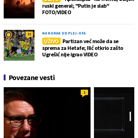
ruski general; "Putin je slab"
FOTO/VIDEO
NA KORAK OD PLEJ-OFA
32
UŽIVO
Partizan već može da se
sprema za Hetafe; Ilić otkrio zašto
Ugrešić nije igrao VIDEO
Povezane vesti
1