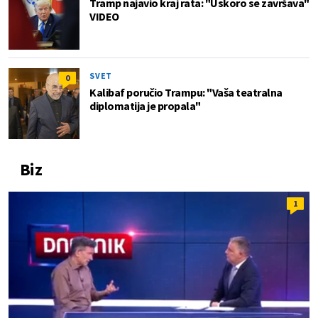
Tramp najavio kraj rata: "Uskoro se završava"
VIDEO
SVET
0
Kalibaf poručio Trampu: "Vaša teatralna
diplomatija je propala"
Biz
1