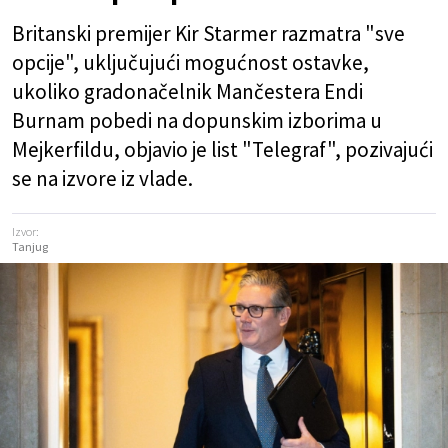
Britanski premijer Kir Starmer razmatra "sve
opcije", uključujući mogućnost ostavke,
ukoliko gradonačelnik Mančestera Endi
Burnam pobedi na dopunskim izborima u
Mejkerfildu, objavio je list "Telegraf", pozivajući
se na izvore iz vlade.
Izvor:
Tanjug