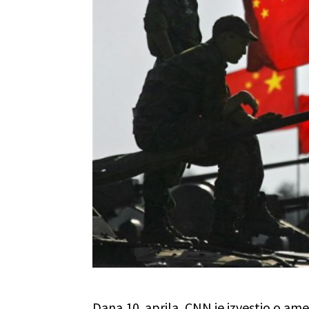
Dana 10. aprila, CNN je izvestio o am