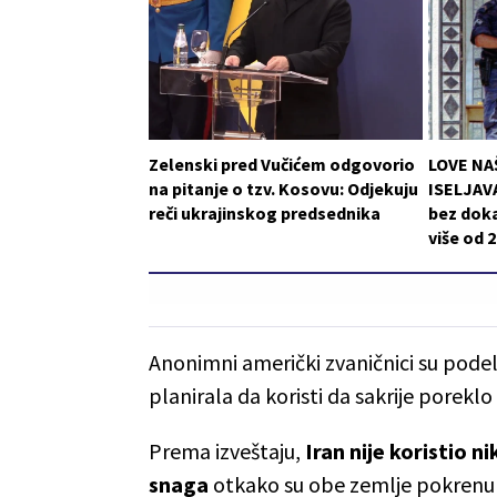
Zelenski pred Vučićem odgovorio
LOVE NA
na pitanje o tzv. Kosovu: Odjekuju
ISELJAVA
reči ukrajinskog predsednika
bez doka
više od 
Anonimni američki zvaničnici su podeli
planirala da koristi da sakrije poreklo p
Prema izveštaju,
Iran nije koristio n
snaga
otkako su obe zemlje pokrenule 