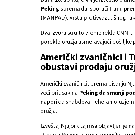
Peking
sprema da isporuči Iranu
pre
(MANPAD), vrstu protivvazdušnog rak
Dva izvora su u to vreme rekla CNN-u 
poreklo oružja usmeravajući pošiljke 
Američki zvaničnici i 
obustavi prodaju oruž
Američki zvaničnici, prema pisanju Njuj
veći pritisak na
Peking da smanji pod
napori da snabdeva Teheran oružjem ne
oružja.
Izveštaj Njujork tajmsa objavljen je na
stigao u Peking, u prvu američku pred