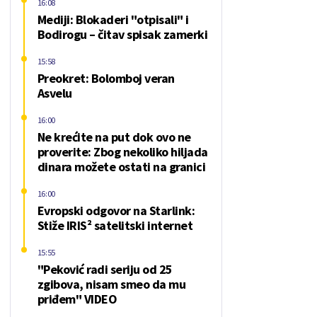
16:08
Mediji: Blokaderi "otpisali" i
Bodirogu – čitav spisak zamerki
15:58
Preokret: Bolomboj veran
Asvelu
16:00
Ne krećite na put dok ovo ne
proverite: Zbog nekoliko hiljada
dinara možete ostati na granici
16:00
Evropski odgovor na Starlink:
Stiže IRIS² satelitski internet
15:55
"Peković radi seriju od 25
zgibova, nisam smeo da mu
priđem" VIDEO