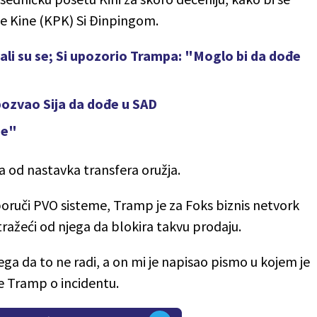
je Kine (KPK) Si Đinpingom.
tali su se; Si upozorio Trampa: "Moglo bi da dođe
 pozvao Sija da dođe u SAD
ne"
a od nastavka transfera oružja.
poruči PVO sisteme, Tramp je za Foks biznis netvork
tražeći od njega da blokira takvu prodaju.
a da to ne radi, a on mi je napisao pismo u kojem je
 je Tramp o incidentu.