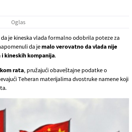
 da je kineska vlada formalno odobrila poteze za
 napomenuli da je
malo verovatno da vlada nije
 i kineskih kompanija
.
okom rata
, pružajući obaveštajne podatke o
evajući Teheran materijalima dvostruke namene koji
ta.