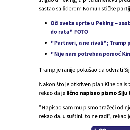
sastao sa liderom Komunističke parti
Oči sveta uprte u Peking – sas
do rata" FOTO
"Partneri, a ne rivali"; Tramp
"Nije nam potrebna pomoć Ki
Tramp je ranije pokušao da odvrati Sij
Nakon što je otkriven plan Kine da is
rekao da je
lično napisao pismo Siju
"Napisao sam mu pismo tražeći od njeg
rekao da, u suštini, to ne radi", rekao