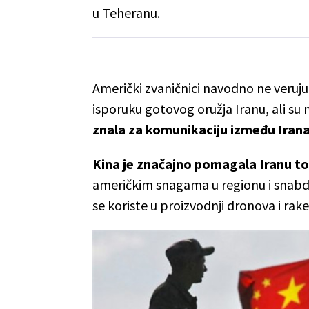
u Teheranu.
Američki zvaničnici navodno ne veruju
isporuku gotovog oružja Iranu, ali su
znala za komunikaciju između Irana
Kina je značajno pomagala Iranu t
američkim snagama u regionu i snabd
se koriste u proizvodnji dronova i rake