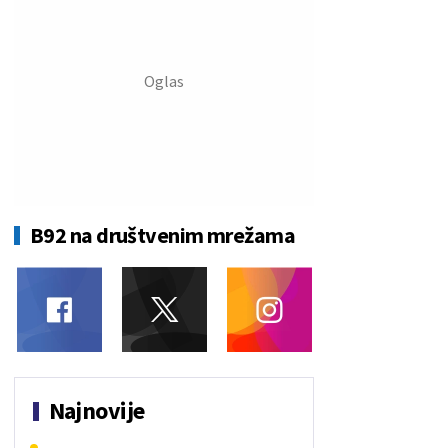
B92 na društvenim mrežama
Najnovije