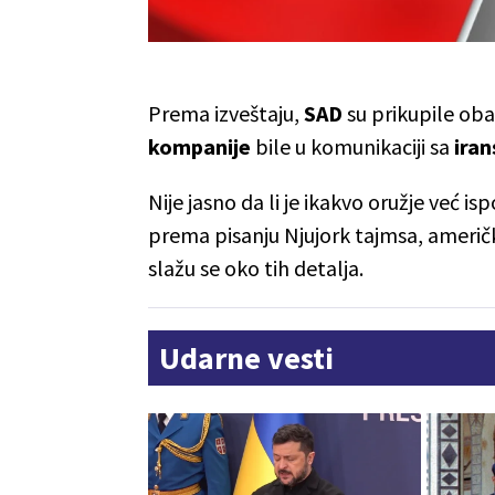
Prema izveštaju,
SAD
su prikupile ob
kompanije
bile u komunikaciji sa
ira
Nije jasno da li je ikakvo oružje već is
prema pisanju Njujork tajmsa, američk
slažu se oko tih detalja.
Udarne vesti