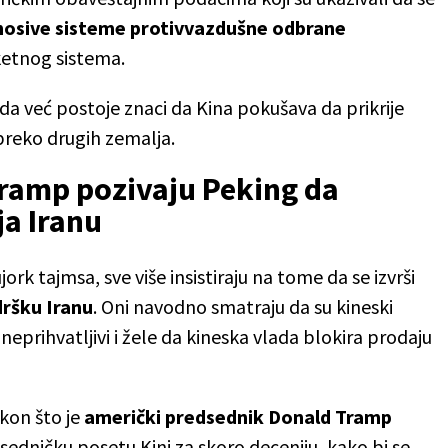
nosive sisteme protivvazdušne odbrane
etnog sistema.
da već postoje znaci da Kina pokušava da prikrije
preko drugih zemalja.
Tramp pozivaju Peking da
ja Iranu
ork tajmsa, sve više insistiraju na tome da se izvrši
ršku Iranu
. Oni navodno smatraju da su kineski
prihvatljivi i žele da kineska vlada blokira prodaju
kon što je
američki predsednik Donald Tramp
sedničku posetu Kini za skoro deceniju, kako bi se