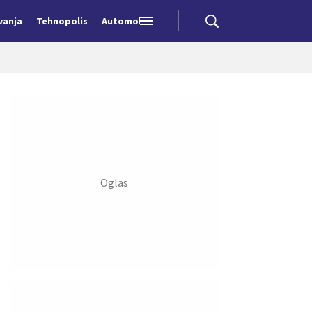
vanja
Tehnopolis
Automobili