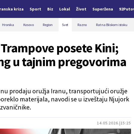
Iranska kriza
Sport
Biz
Lokal
Život
Superžena
92Puto
Hronika
Kosovo
Region
Svet
Razno
Rat na Bliskom istoku
 Trampove posete Kini;
ng u tajnim pregovorima
jnu prodaju oružja Iranu, transportujući oružje
poreklo materijala, navodi se u izveštaju Njujork
 zvaničnike.
14.05.2026.
15:25