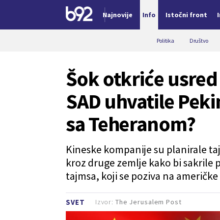
Najnovije
Info
Istočni front
Nova vest
Politika
Društvo
Šok otkriće usred
SAD uhvatile Peki
sa Teheranom?
Kineske kompanije su planirale ta
kroz druge zemlje kako bi sakrile 
tajmsa, koji se poziva na američke
Izvor:
The Jerusalem Post
SVET