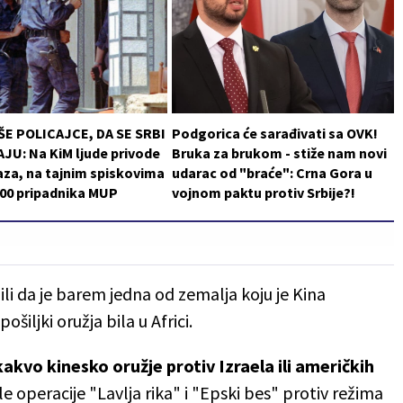
ŠE POLICAJCE, DA SE SRBI
Podgorica će sarađivati sa OVK!
JU: Na KiM ljude privode
Bruka za brukom - stiže nam novi
za, na tajnim spiskovima
udarac od "braće": Crna Gora u
200 pripadnika MUP
vojnom paktu protiv Srbije?!
li da je barem jedna od zemalja koju je Kina
ošiljki oružja bila u Africi.
ikakvo kinesko oružje protiv Izraela ili američkih
operacije "Lavlja rika" i "Epski bes" protiv režima