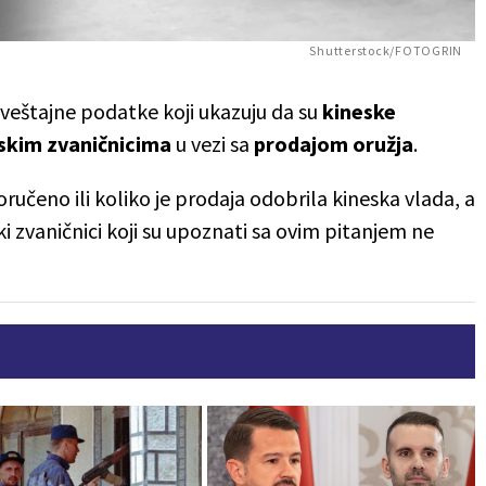
Shutterstock/FOTOGRIN
aveštajne podatke koji ukazuju da su
kineske
nskim zvaničnicima
u vezi sa
prodajom oružja
.
poručeno ili koliko je prodaja odobrila kineska vlada, a
i zvaničnici koji su upoznati sa ovim pitanjem ne