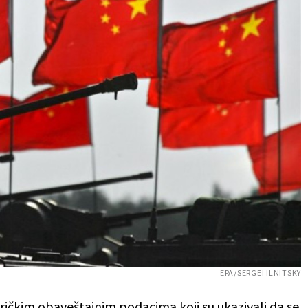
EPA/SERGEI ILNITSKY
eričkim obaveštajnim podacima koji su ukazivali da se