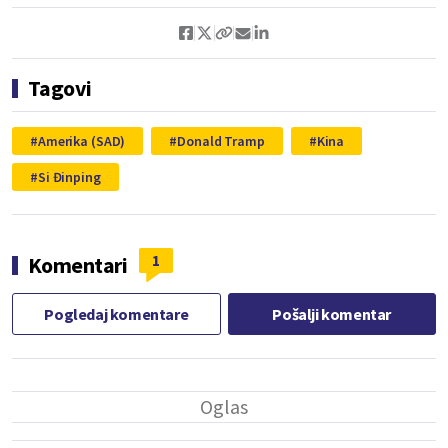
Tagovi
Amerika (SAD)
Donald Tramp
Kina
Si Đinping
1
Komentari
Pogledaj komentare
Pošalji komentar