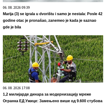
06. 08. 2026 09:39
Marija (3) se igrala u dvorištu i samo je nestala: Posle 42
godine otac je pronašao, zanemeo je kada je saznao
gde je bila
06. 08. 2026 17:08
1,2 милијарде динара за модернизацију мреже
Огранка ЕД Ужице: Замењено више од 9.600 стубова