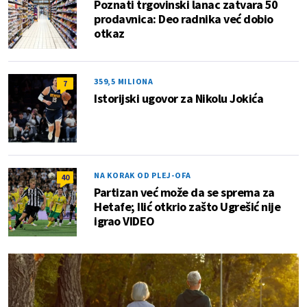
Poznati trgovinski lanac zatvara 50
prodavnica: Deo radnika već dobio
otkaz
359,5 MILIONA
7
Istorijski ugovor za Nikolu Jokića
NA KORAK OD PLEJ-OFA
40
Partizan već može da se sprema za
Hetafe; Ilić otkrio zašto Ugrešić nije
igrao VIDEO