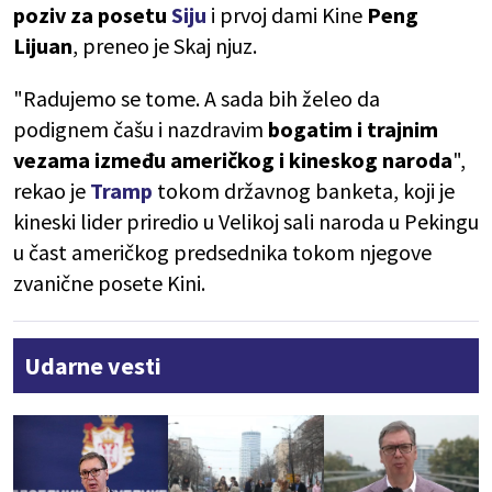
poziv za posetu
Siju
i prvoj dami Kine
Peng
Lijuan
, preneo je Skaj njuz.
"Radujemo se tome. A sada bih želeo da
podignem čašu i nazdravim
bogatim i trajnim
vezama između američkog i kineskog naroda
",
rekao je
Tramp
tokom državnog banketa, koji je
kineski lider priredio u Velikoj sali naroda u Pekingu
u čast američkog predsednika tokom njegove
zvanične posete Kini.
Udarne vesti