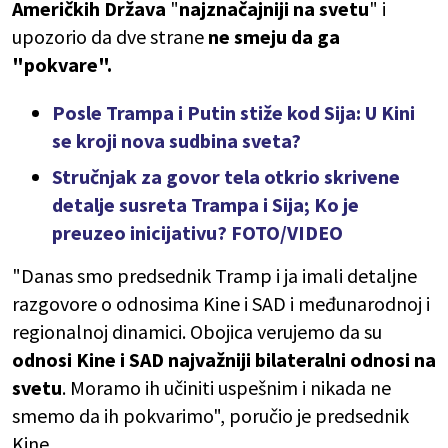
Američkih
Država
"
najznačajniji na svetu
" i
upozorio da dve strane
ne smeju da ga
"pokvare".
Posle Trampa i Putin stiže kod Sija: U Kini
se kroji nova sudbina sveta?
Stručnjak za govor tela otkrio skrivene
detalje susreta Trampa i Sija; Ko je
preuzeo inicijativu? FOTO/VIDEO
"Danas smo predsednik Tramp i ja imali detaljne
razgovore o odnosima Kine i SAD i međunarodnoj i
regionalnoj dinamici. Obojica verujemo da su
odnosi Kine i SAD najvažniji bilateralni odnosi na
svetu
. Moramo ih učiniti uspešnim i nikada ne
smemo da ih pokvarimo", poručio je predsednik
Kine.