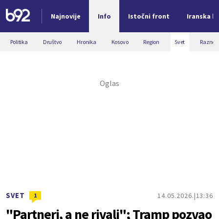
Najnovije
Info
Istočni front
Iranska kr
Nova vest
Politika
Društvo
Hronika
Kosovo
Region
Svet
Razno
SVET
14.05.2026.
13:36
1
"Partneri, a ne rivali"; Tramp pozvao