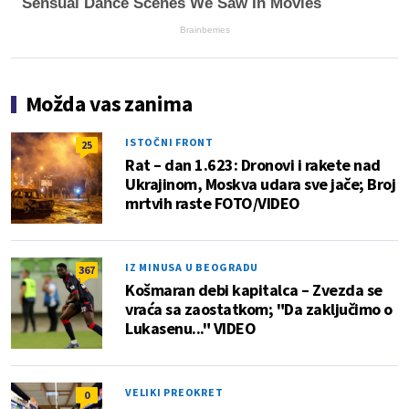
Sensual Dance Scenes We Saw In Movies
Brainberries
Možda vas zanima
ISTOČNI FRONT
25
Rat – dan 1.623: Dronovi i rakete nad
Ukrajinom, Moskva udara sve jače; Broj
mrtvih raste FOTO/VIDEO
IZ MINUSA U BEOGRADU
367
Košmaran debi kapitalca – Zvezda se
vraća sa zaostatkom; "Da zaključimo o
Lukasenu..." VIDEO
VELIKI PREOKRET
0