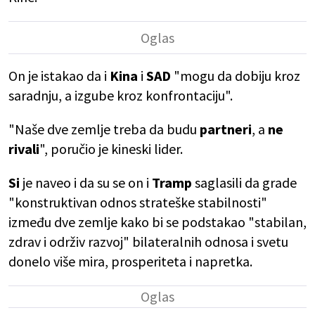
On je istakao da i
Kina
i
SAD
"mogu da dobiju kroz
saradnju, a izgube kroz konfrontaciju".
"Naše dve zemlje treba da budu
partneri
, a
ne
rivali
", poručio je kineski lider.
Si
je naveo i da su se on i
Tramp
saglasili da grade
"konstruktivan odnos strateške stabilnosti"
između dve zemlje kako bi se podstakao "stabilan,
zdrav i održiv razvoj" bilateralnih odnosa i svetu
donelo više mira, prosperiteta i napretka.