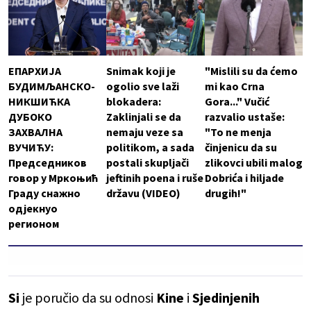
ЕПАРХИЈА
Snimak koji je
"Mislili su da ćemo
БУДИМЉАНСКО-
ogolio sve laži
mi kao Crna
НИКШИЋКА
blokadera:
Gora..." Vučić
ДУБОКО
Zaklinjali se da
razvalio ustaše:
ЗАХВАЛНА
nemaju veze sa
"To ne menja
ВУЧИЋУ:
politikom, a sada
činjenicu da su
Председников
postali skupljači
zlikovci ubili malog
говор у Мркоњић
jeftinih poena i ruše
Dobrića i hiljade
Граду снажно
državu (VIDEO)
drugih!"
одјекнуо
регионом
Si
je poručio da su odnosi
Kine
i
Sjedinjenih