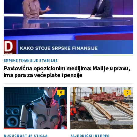
SRPSKE FINANSIJE STABILNE
Pavlović na opozicionim medijima: Mali je u pravu,
ima para za veće plate i penzije
0
0
BUDUĆNOST JE STIGLA
ZAJEDNIČKI INTERES