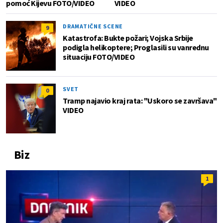
pomoć Kijevu FOTO/VIDEO
VIDEO
DRAMATIČNE SCENE
9
Katastrofa: Bukte požari; Vojska Srbije
podigla helikoptere; Proglasili su vanrednu
situaciju FOTO/VIDEO
SVET
0
Tramp najavio kraj rata: "Uskoro se završava"
VIDEO
Biz
1