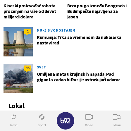
Kineski proizvođač robota
Brza pruga između Beograda i
procenjen na više od devet
Budimpešte najavljena za
milijardi dolara
jesen
MUKE S VODOSTAJEM
1
Rumunija: Trka sa vremenom da nuklearka
nastavi rad
SVET
15
Omiljena meta ukrajinskih napada: Pad
giganta zadao bi Rusiji zastrašujući udarac
Lokal
✕
0
Novo
Sport
Video
Menu