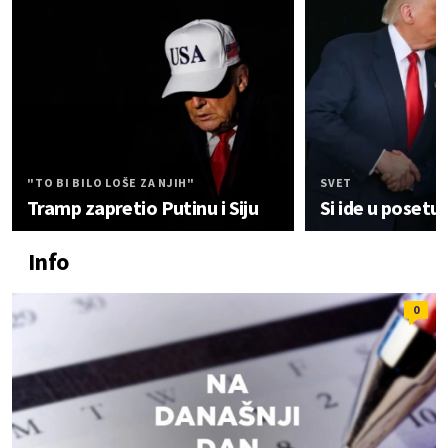
"TO BI BILO LOŠE ZA NJIH"
SVET
Tramp zapretio Putinu i Siju
Si ide u posetu
Info
0