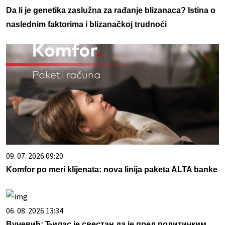
Da li je genetika zaslužna za rađanje blizanaca? Istina o
naslednim faktorima i blizanačkoj trudnoći
09. 07. 2026 09:20
Komfor po meri klijenata: nova linija paketa ALTA banke
06. 08. 2026 13:34
Вучевић: Ђилас је свестан да је пред политичким