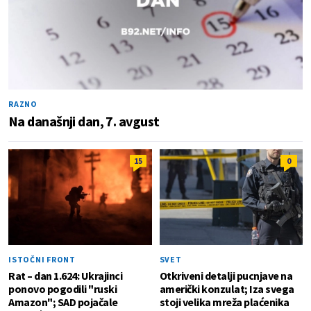
RAZNO
Na današnji dan, 7. avgust
15
0
ISTOČNI FRONT
SVET
Rat – dan 1.624: Ukrajinci
Otkriveni detalji pucnjave na
ponovo pogodili "ruski
američki konzulat; Iza svega
Amazon"; SAD pojačale
stoji velika mreža plaćenika