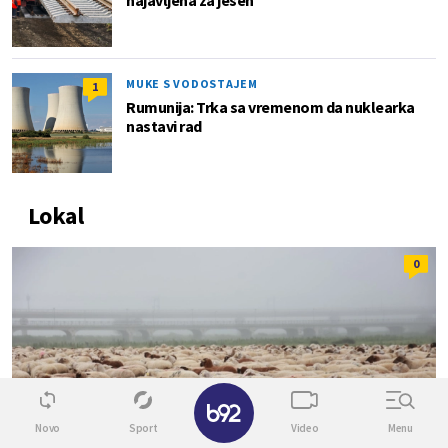
najavljena za jesen
MUKE S VODOSTAJEM
1
Rumunija: Trka sa vremenom da nuklearka
nastavi rad
Lokal
0
✕
Novo
Sport
Video
Menu