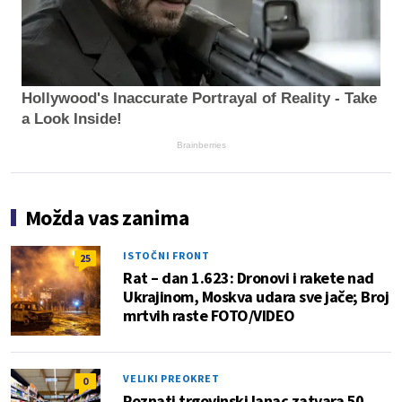
Hollywood's Inaccurate Portrayal of Reality - Take
a Look Inside!
Brainberries
Možda vas zanima
ISTOČNI FRONT
25
Rat – dan 1.623: Dronovi i rakete nad
Ukrajinom, Moskva udara sve jače; Broj
mrtvih raste FOTO/VIDEO
VELIKI PREOKRET
0
Poznati trgovinski lanac zatvara 50