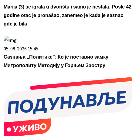
Marija (3) se igrala u dvorištu i samo je nestala: Posle 42
godine otac je pronašao, zanemeo je kada je saznao
gde je bila
05. 08. 2026 15:45
Сазнања „Политике”: Ко је поставио замку
Митрополиту Методију у Горњем Заостру