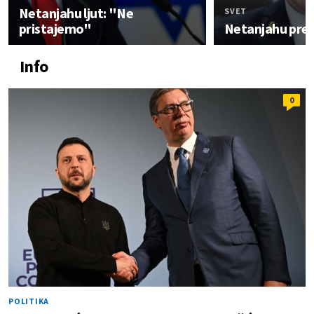
Netanjahu ljut: "Ne
SVET
pristajemo"
Netanjahu pre
Info
0
POLITIKA