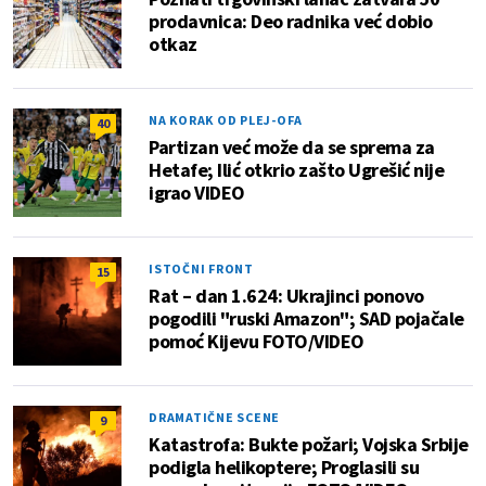
prodavnica: Deo radnika već dobio
otkaz
NA KORAK OD PLEJ-OFA
40
Partizan već može da se sprema za
Hetafe; Ilić otkrio zašto Ugrešić nije
igrao VIDEO
ISTOČNI FRONT
15
Rat – dan 1.624: Ukrajinci ponovo
pogodili "ruski Amazon"; SAD pojačale
pomoć Kijevu FOTO/VIDEO
DRAMATIČNE SCENE
9
Katastrofa: Bukte požari; Vojska Srbije
podigla helikoptere; Proglasili su