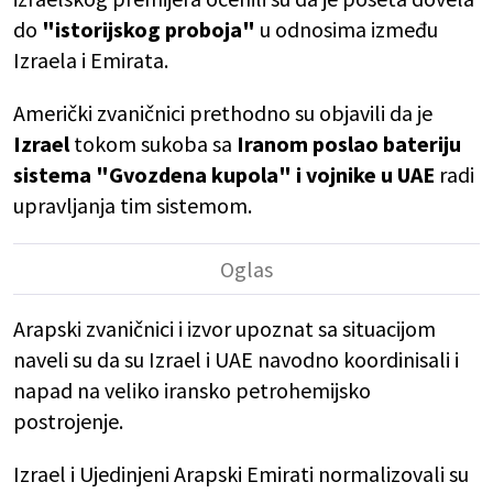
do
"istorijskog proboja"
u odnosima između
Izraela i Emirata.
Američki zvaničnici prethodno su objavili da je
Izrael
tokom sukoba sa
Iranom poslao bateriju
sistema "Gvozdena kupola" i vojnike u UAE
radi
upravljanja tim sistemom.
Arapski zvaničnici i izvor upoznat sa situacijom
naveli su da su Izrael i UAE navodno koordinisali i
napad na veliko iransko petrohemijsko
postrojenje.
Izrael i Ujedinjeni Arapski Emirati normalizovali su