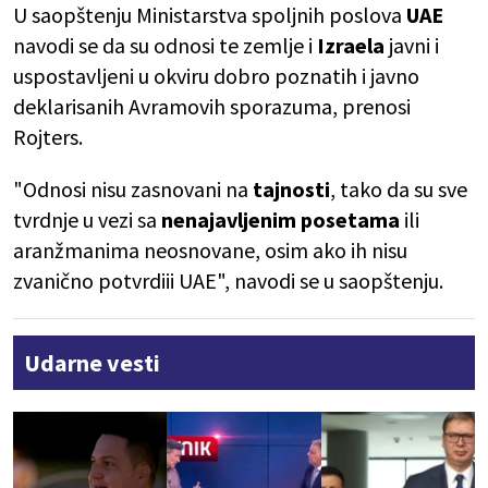
U saopštenju Ministarstva spoljnih poslova
UAE
navodi se da su odnosi te zemlje i
Izraela
javni i
uspostavljeni u okviru dobro poznatih i javno
deklarisanih Avramovih sporazuma, prenosi
Rojters.
"Odnosi nisu zasnovani na
tajnosti
, tako da su sve
tvrdnje u vezi sa
nenajavljenim posetama
ili
aranžmanima neosnovane, osim ako ih nisu
zvanično potvrdiii UAE", navodi se u saopštenju.
Udarne vesti