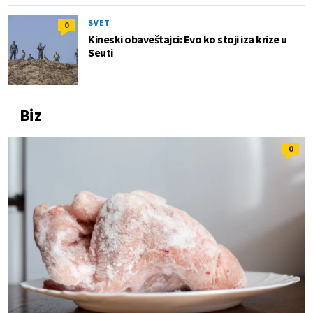
SVET
0
Kineski obaveštajci: Evo ko stoji iza krize u
Seuti
Biz
0