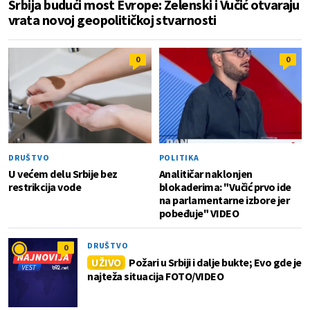
Srbija budući most Evrope: Zelenski i Vučić otvaraju
vrata novoj geopolitičkoj stvarnosti
0
0
DRUŠTVO
POLITIKA
U većem delu Srbije bez
Analitičar naklonjen
restrikcija vode
blokaderima: "Vučić prvo ide
na parlamentarne izbore jer
pobeđuje" VIDEO
DRUŠTVO
0
UŽIVO
Požari u Srbiji i dalje bukte; Evo gde je
najteža situacija FOTO/VIDEO