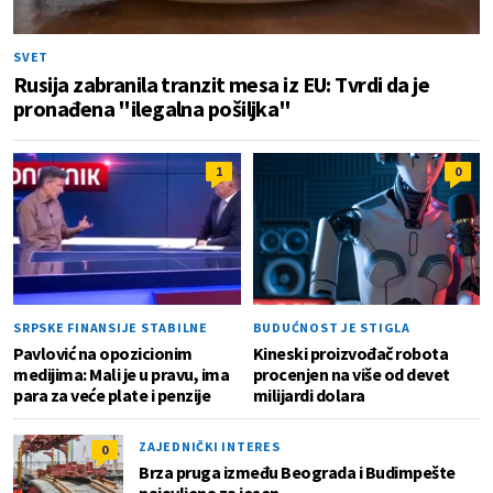
SVET
Rusija zabranila tranzit mesa iz EU: Tvrdi da je
pronađena "ilegalna pošiljka"
1
0
SRPSKE FINANSIJE STABILNE
BUDUĆNOST JE STIGLA
Pavlović na opozicionim
Kineski proizvođač robota
medijima: Mali je u pravu, ima
procenjen na više od devet
para za veće plate i penzije
milijardi dolara
ZAJEDNIČKI INTERES
0
Brza pruga između Beograda i Budimpešte