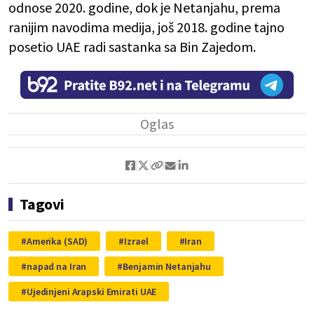
odnose 2020. godine, dok je Netanjahu, prema
ranijim navodima medija, još 2018. godine tajno
posetio UAE radi sastanka sa Bin Zajedom.
Tagovi
Amerika (SAD)
Izrael
Iran
napad na Iran
Benjamin Netanjahu
Ujedinjeni Arapski Emirati UAE