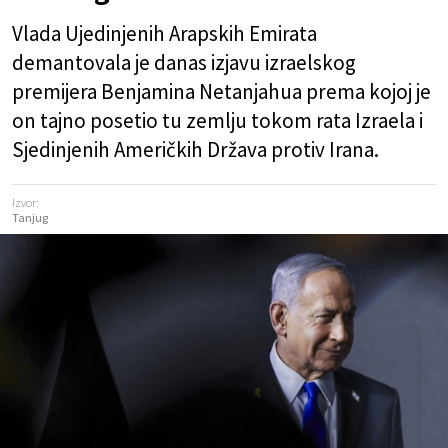
Vlada Ujedinjenih Arapskih Emirata
demantovala je danas izjavu izraelskog
premijera Benjamina Netanjahua prema kojoj je
on tajno posetio tu zemlju tokom rata Izraela i
Sjedinjenih Američkih Država protiv Irana.
Izvor:
Tanjug