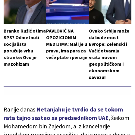
Branko Ružić otima
PAVLOVIĆ NA
Ovako Srbija može
SPS? Odmetnuti
OPOZICIONIM
da bude most
socijalista
MEDIJIMA: Mali je u
Evrope: Zelenski i
poručuje vrhu
pravu, ima para za
Vučić otvaraju
stranke: Ovo je
veće plate i penzije
vrata novom
mazohizam
geopolitičkom i
ekonomskom
savezu!
Ranije danas
Netanjahu je tvrdio da se tokom
rata tajno sastao sa predsednikom UAE
, šeikom
Mohamedom bin Zajedom, a iz kancelarije
izraelskog premijera ocenili su da je poseta dovela