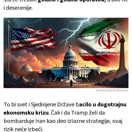
i desecenije.
Shutterstock.AI Generator
To bi svet i Sjedinjene Države b
acilo u dugotrajnu
ekonomsku krizu
. Čak i da Tramp želi da
bombarduje Iran kao deo izlazne strategije, ovaj
rizik neće izbeći.