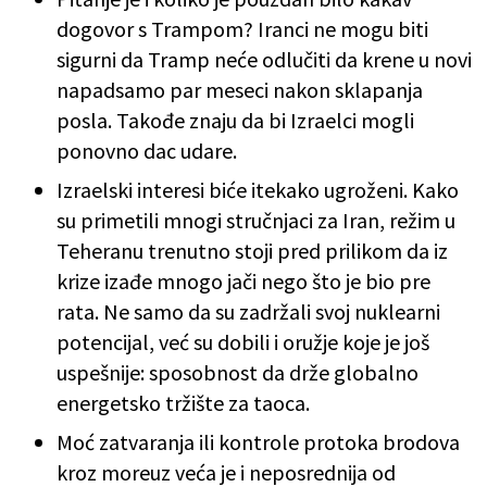
dogovor s Trampom? Iranci ne mogu biti
sigurni da Tramp neće odlučiti da krene u novi
napadsamo par meseci nakon sklapanja
posla. Takođe znaju da bi Izraelci mogli
ponovno dac udare.
Izraelski interesi biće itekako ugroženi. Kako
su primetili mnogi stručnjaci za Iran, režim u
Teheranu trenutno stoji pred prilikom da iz
krize izađe mnogo jači nego što je bio pre
rata. Ne samo da su zadržali svoj nuklearni
potencijal, već su dobili i oružje koje je još
uspešnije: sposobnost da drže globalno
energetsko tržište za taoca.
Moć zatvaranja ili kontrole protoka brodova
kroz moreuz veća je i neposrednija od