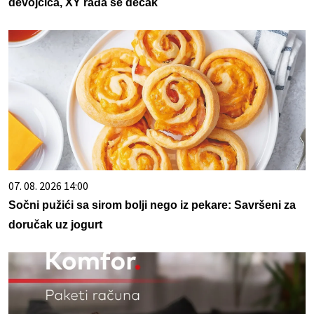
devojčica, XY rađa se dečak
07. 08. 2026 14:00
Sočni pužići sa sirom bolji nego iz pekare: Savršeni za
doručak uz jogurt