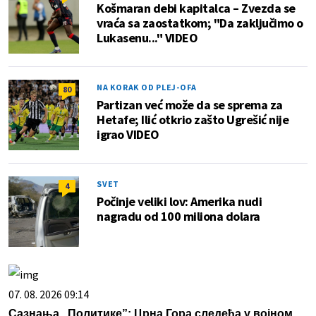
Košmaran debi kapitalca – Zvezda se
vraća sa zaostatkom; "Da zaključimo o
Lukasenu..." VIDEO
NA KORAK OD PLEJ-OFA
80
Partizan već može da se sprema za
Hetafe; Ilić otkrio zašto Ugrešić nije
igrao VIDEO
SVET
4
Počinje veliki lov: Amerika nudi
nagradu od 100 miliona dolara
07. 08. 2026 09:14
Сазнања „Политике”: Црна Гора следећа у војном