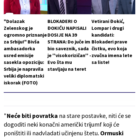
"Dolazak
BLOKADERI O
Vetirani Đokić,
Zelenskog je
ĐOKIĆU NAPISALI
Lompar i drugi
ogromno priznanje
DOSIJE NA 39
kandidati:
za Srbiju!" Bivša
STRANA: Do juče im
Blokaderi prave
ambasadorka
bio saveznik, sada
čistku, evo koja
usred emisije
je ''visokorizičan'' -
zvučna imena lete
sasekla opoziciju:
Evo šta mu
sa liste!
Srbija je napravila
stavljaju na teret
veliki diplomatski
iskorak (FOTO)
"
Neće biti povratka
na stare postavke, niti će se
dogoditi neki konačni američki trijumf koji će
poništiti ili nadvladati učinjenu štetu.
Ormuski