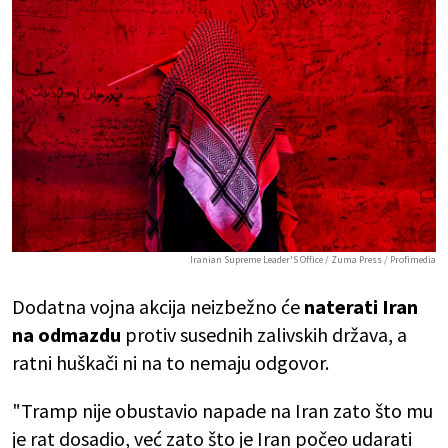
Iranian Supreme Leader'S Office / Zuma Press / Profimedia
Dodatna vojna akcija neizbežno će
naterati Iran
na odmazdu
protiv susednih zalivskih država, a
ratni huškači ni na to nemaju odgovor.
"Tramp nije obustavio napade na Iran zato što mu
je rat dosadio, već zato što je Iran počeo udarati