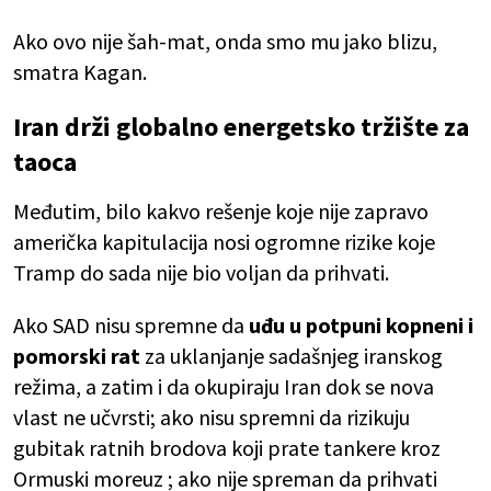
Ako ovo nije šah-mat, onda smo mu jako blizu,
smatra Kagan.
Iran drži globalno energetsko tržište za
taoca
Međutim, bilo kakvo rešenje koje nije zapravo
američka kapitulacija nosi ogromne rizike koje
Tramp do sada nije bio voljan da prihvati.
Ako SAD nisu spremne da
uđu u potpuni kopneni i
pomorski rat
za uklanjanje sadašnjeg iranskog
režima, a zatim i da okupiraju Iran dok se nova
vlast ne učvrsti; ako nisu spremni da rizikuju
gubitak ratnih brodova koji prate tankere kroz
Ormuski moreuz ; ako nije spreman da prihvati