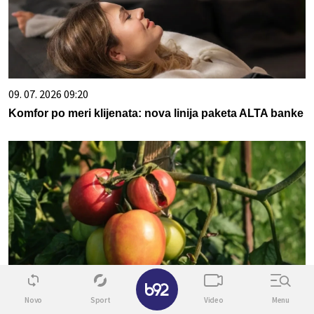
09. 07. 2026 09:20
Komfor po meri klijenata: nova linija paketa ALTA banke
✕
07. 08. 2026 19:41
Novo
Sport
Video
Menu