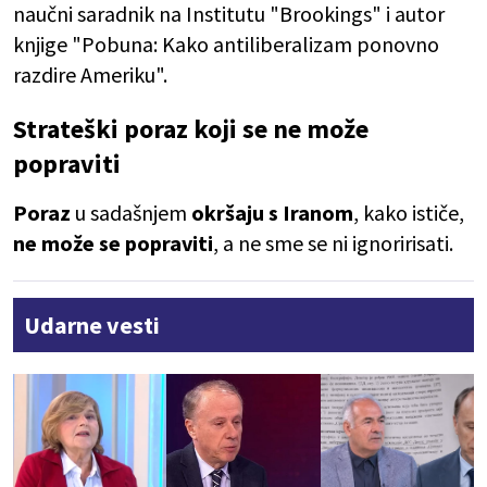
naučni saradnik na Institutu "Brookings" i autor
knjige "Pobuna: Kako antiliberalizam ponovno
razdire Ameriku".
Strateški poraz koji se ne može
popraviti
Poraz
u sadašnjem
okršaju s Iranom
, kako ističe,
ne može se popraviti
, a ne sme se ni ignoririsati.
Udarne vesti