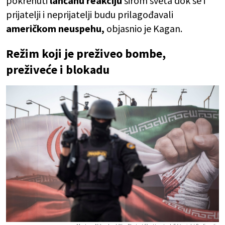
pokrenuti
lančanu reakciju
širom sveta dok se i
prijatelji i neprijatelji budu prilagođavali
američkom neuspehu,
objasnio je Kagan.
Režim koji je preživeo bombe,
preživeće i blokadu