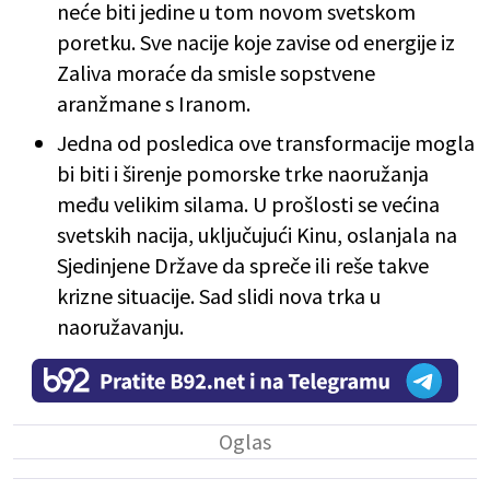
neće biti jedine u tom novom svetskom
poretku. Sve nacije koje zavise od energije iz
Zaliva moraće da smisle sopstvene
aranžmane s Iranom.
Jedna od posledica ove transformacije mogla
bi biti i širenje pomorske trke naoružanja
među velikim silama. U prošlosti se većina
svetskih nacija, uključujući Kinu, oslanjala na
Sjedinjene Države da spreče ili reše takve
krizne situacije. Sad slidi nova trka u
naoružavanju.