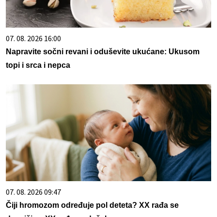
07. 08. 2026 16:00
Napravite sočni revani i oduševite ukućane: Ukusom
topi i srca i nepca
07. 08. 2026 09:47
Čiji hromozom određuje pol deteta? XX rađa se