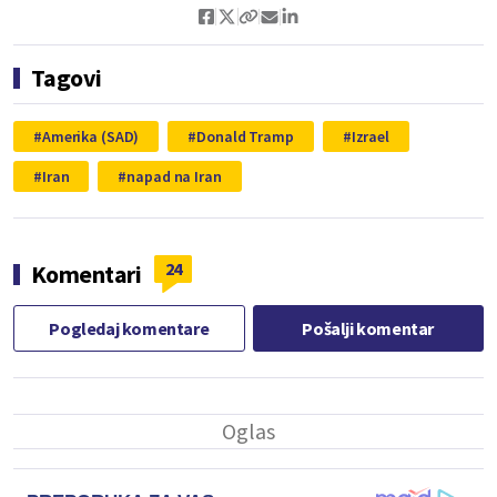
Tagovi
Amerika (SAD)
Donald Tramp
Izrael
Iran
napad na Iran
24
Komentari
Pogledaj komentare
Pošalji komentar