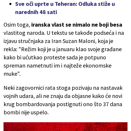
Sve oči uprte u Teheran: Odluka stiže u
narednih 48 sati
Osim toga,
iranska vlast se nimalo ne boji besa
vlastitog naroda. U tekstu se takođe podseća i na
izjavu stručnjaka za Iran Suzan Maloni, koja je
rekla: "Režim koji je u januaru klao svoje građane
kako bi ućutkao proteste sada je potpuno
spreman nametnuti im i najteže ekonomske
muke".
Neki zagovornici rata stoga pozivaju na nastavak
vojnih udara, ali ne znaju da objasne kako će novi
krug bombardovanja postignuti ono što 37 dana
bombi nije uspelo.