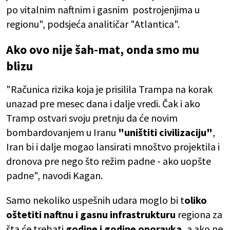
po vitalnim naftnim i gasnim postrojenjima u
regionu", podsjeća analitičar "Atlantica".
Ako ovo nije šah-mat, onda smo mu
blizu
"Računica rizika koja je prisilila Trampa na korak
unazad pre mesec dana i dalje vredi. Čak i ako
Tramp ostvari svoju pretnju da će novim
bombardovanjem u Iranu
"uništiti civilizaciju"
,
Iran bi i dalje mogao lansirati mnoštvo projektila i
dronova pre nego što režim padne - ako uopšte
padne", navodi Kagan.
Samo nekoliko uspešnih udara moglo bi t
oliko
oštetiti naftnu i gasnu infrastrukturu
regiona za
šta će trebati
godine i godine oporavka,
a ako ne