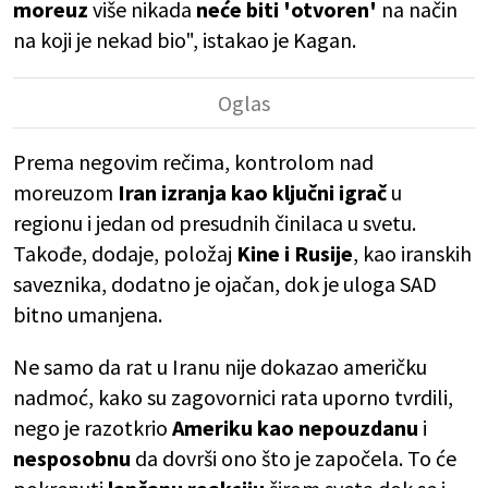
moreuz
više nikada
neće biti 'otvoren'
na način
na koji je nekad bio", istakao je Kagan.
Prema negovim rečima, kontrolom nad
moreuzom
Iran izranja kao ključni igrač
u
regionu i jedan od presudnih činilaca u svetu.
Takođe, dodaje, položaj
Kine i Rusije
, kao iranskih
saveznika, dodatno je ojačan, dok je uloga SAD
bitno umanjena.
Ne samo da rat u Iranu nije dokazao američku
nadmoć, kako su zagovornici rata uporno tvrdili,
nego je razotkrio
Ameriku kao nepouzdanu
i
nesposobnu
da dovrši ono što je započela. To će