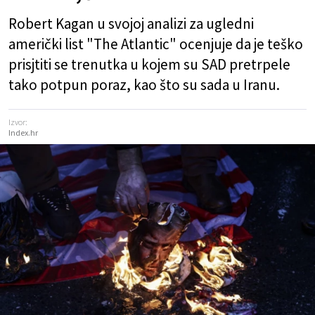
Robert Kagan u svojoj analizi za ugledni
američki list "The Atlantic" ocenjuje da je teško
prisjtiti se trenutka u kojem su SAD pretrpele
tako potpun poraz, kao što su sada u Iranu.
Izvor:
Index.hr