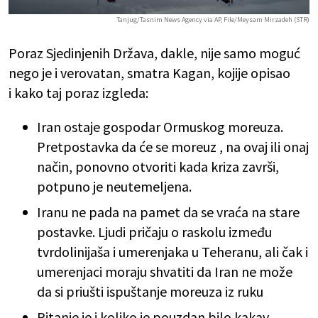
Tanjug/Tasnim News Agency via AP, File/Meysam Mirzadeh (STR)
Poraz Sjedinjenih Država, dakle, nije samo moguć
nego je i verovatan, smatra Kagan, kojije opisao
i kako taj poraz izgleda:
Iran ostaje gospodar Ormuskog moreuza.
Pretpostavka da će se moreuz , na ovaj ili onaj
način, ponovno otvoriti kada kriza završi,
potpuno je neutemeljena.
Iranu ne pada na pamet da se vraća na stare
postavke. Ljudi pričaju o raskolu između
tvrdolinijaša i umerenjaka u Teheranu, ali čak i
umerenjaci moraju shvatiti da Iran ne može
da si priušti ispuštanje moreuza iz ruku
Pitanje je i koliko je pouzdan bilo kakav