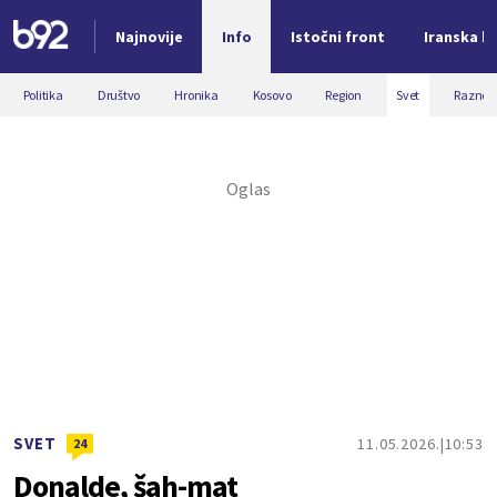
Najnovije
Info
Istočni front
Iranska kr
Nova vest
Politika
Društvo
Hronika
Kosovo
Region
Svet
Razno
SVET
11.05.2026.
10:53
24
Donalde, šah-mat