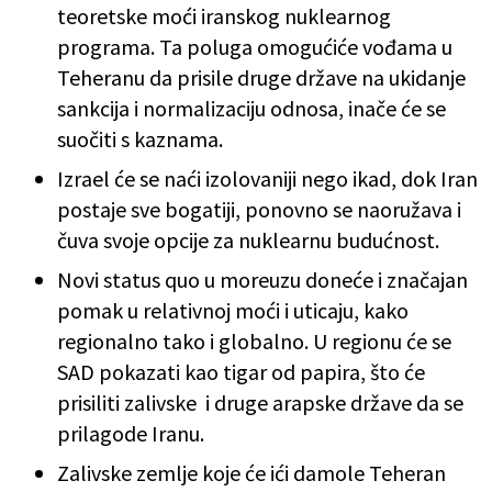
teoretske moći iranskog nuklearnog
programa. Ta poluga omogućiće vođama u
Teheranu da prisile druge države na ukidanje
sankcija i normalizaciju odnosa, inače će se
suočiti s kaznama.
Izrael će se naći izolovaniji nego ikad, dok Iran
postaje sve bogatiji, ponovno se naoružava i
čuva svoje opcije za nuklearnu budućnost.
Novi status quo u moreuzu doneće i značajan
pomak u relativnoj moći i uticaju, kako
regionalno tako i globalno. U regionu će se
SAD pokazati kao tigar od papira, što će
prisiliti zalivske i druge arapske države da se
prilagode Iranu.
Zalivske zemlje koje će ići damole Teheran