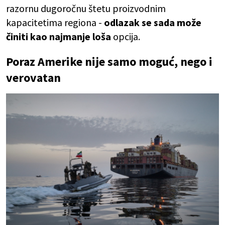
razornu dugoročnu štetu proizvodnim
kapacitetima regiona -
odlazak se sada može
činiti kao najmanje loša
opcija.
Poraz Amerike nije samo moguć, nego i
verovatan