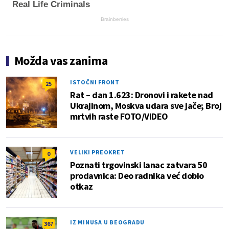
Real Life Criminals
Brainberries
Možda vas zanima
ISTOČNI FRONT
25
Rat – dan 1.623: Dronovi i rakete nad
Ukrajinom, Moskva udara sve jače; Broj
mrtvih raste FOTO/VIDEO
VELIKI PREOKRET
0
Poznati trgovinski lanac zatvara 50
prodavnica: Deo radnika već dobio
otkaz
IZ MINUSA U BEOGRADU
367