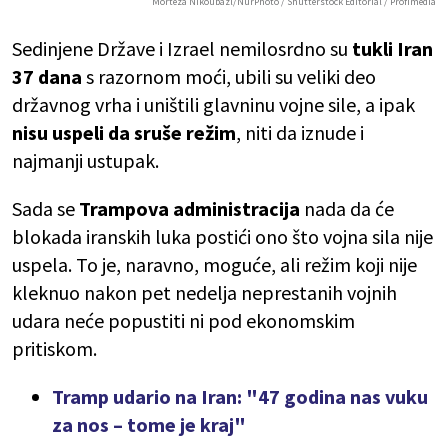
Morteza Nikoubazl/NurPhoto / Shutterstock Editorial / Profimedia
Sedinjene Države i Izrael nemilosrdno su
tukli Iran
37 dana
s razornom moći, ubili su veliki deo
državnog vrha i uništili glavninu vojne sile, a ipak
nisu uspeli da sruše režim
, niti da iznude i
najmanji ustupak.
Sada se
Trampova administracija
nada da će
blokada iranskih luka postići ono što vojna sila nije
uspela. To je, naravno, moguće, ali režim koji nije
kleknuo nakon pet nedelja neprestanih vojnih
udara neće popustiti ni pod ekonomskim
pritiskom.
Tramp udario na Iran: "47 godina nas vuku
za nos – tome je kraj"