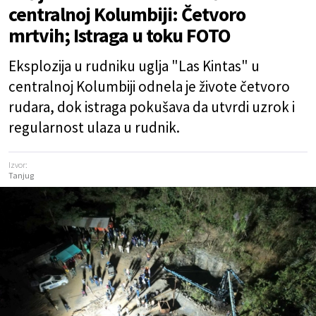
centralnoj Kolumbiji: Četvoro
mrtvih; Istraga u toku FOTO
Eksplozija u rudniku uglja "Las Kintas" u
centralnoj Kolumbiji odnela je živote četvoro
rudara, dok istraga pokušava da utvrdi uzrok i
regularnost ulaza u rudnik.
Izvor:
Tanjug