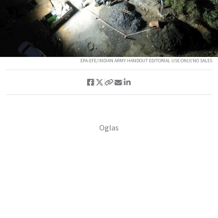
EPA-EFE/INDIAN ARMY HANDOUT EDITORIAL USE ONLY/NO SALES