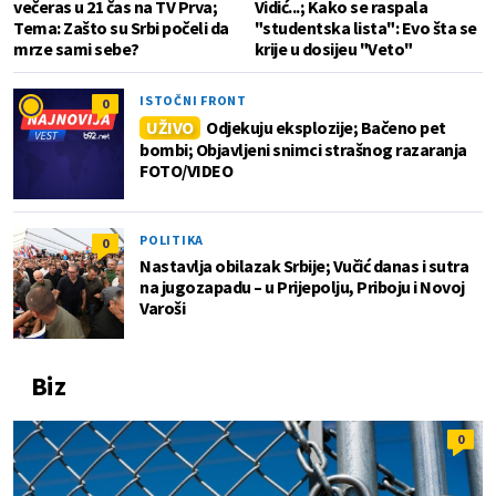
večeras u 21 čas na TV Prva;
Vidić...; Kako se raspala
Tema: Zašto su Srbi počeli da
"studentska lista": Evo šta se
mrze sami sebe?
krije u dosijeu "Veto"
ISTOČNI FRONT
0
UŽIVO
Odjekuju eksplozije; Bačeno pet
bombi; Objavljeni snimci strašnog razaranja
FOTO/VIDEO
POLITIKA
0
Nastavlja obilazak Srbije; Vučić danas i sutra
na jugozapadu – u Prijepolju, Priboju i Novoj
Varoši
Biz
0