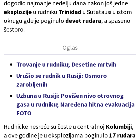
dogodio najmanje nedelju dana nakon još jedne
eksplozije
u rudniku
Trinidad
u Sutatausi u istom
okrugu gde je poginulo
devet rudara
, a spaseno
šestoro.
Trovanje u rudniku; Desetine mrtvih
Urušio se rudnik u Rusiji: Osmoro
zarobljenih
Uzbuna u Rusiji: Povišen nivo otrovnog
gasa u rudniku; Naređena hitna evakuacija
FOTO
Rudničke nesreće su česte u centralnoj
Kolumbiji
,
a ove godine je u eksplozijama poginulo
17 rudara