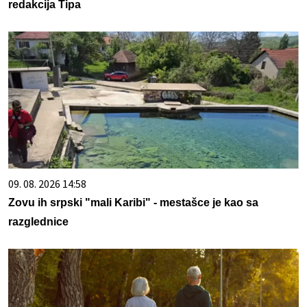
redakcija Tipa
09. 08. 2026 14:58
Zovu ih srpski "mali Karibi" - mestašce je kao sa
razglednice