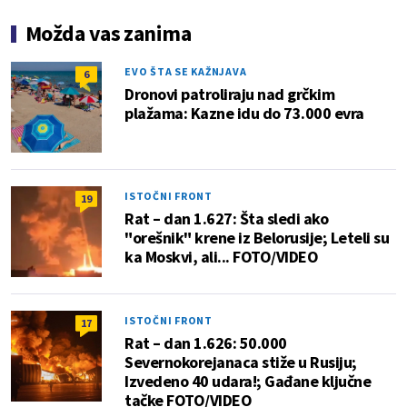
Možda vas zanima
EVO ŠTA SE KAŽNJAVA
6
Dronovi patroliraju nad grčkim
plažama: Kazne idu do 73.000 evra
ISTOČNI FRONT
19
Rat – dan 1.627: Šta sledi ako
"orešnik" krene iz Belorusije; Leteli su
ka Moskvi, ali... FOTO/VIDEO
ISTOČNI FRONT
17
Rat – dan 1.626: 50.000
Severnokorejanaca stiže u Rusiju;
Izvedeno 40 udara!; Gađane ključne
tačke FOTO/VIDEO