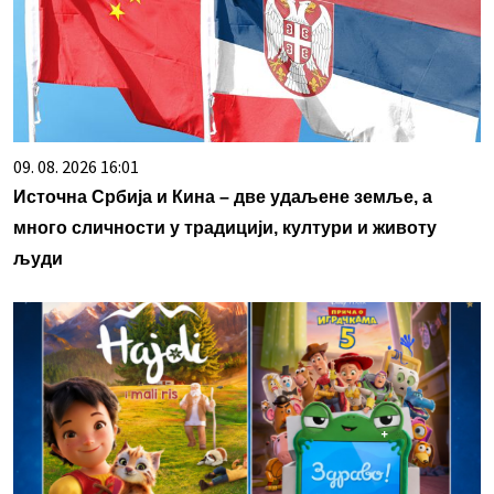
09. 08. 2026 16:01
Источна Србија и Кина – две удаљене земље, а
много сличности у традицији, култури и животу
људи