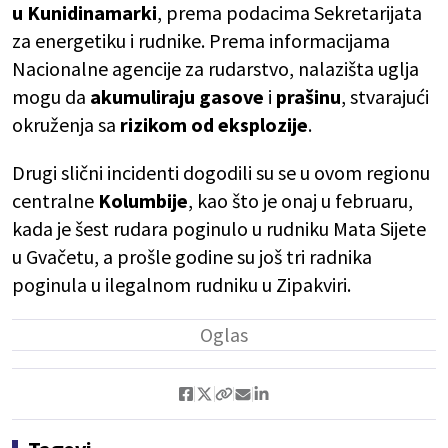
u Kunidinamarki
, prema podacima Sekretarijata
za energetiku i rudnike. Prema informacijama
Nacionalne agencije za rudarstvo, nalazišta uglja
mogu da
akumuliraju gasove
i
prašinu
, stvarajući
okruženja sa
rizikom od eksplozije
.
Drugi slični incidenti dogodili su se u ovom regionu
centralne
Kolumbije
, kao što je onaj u februaru,
kada je šest rudara poginulo u rudniku Mata Sijete
u Gvačetu, a prošle godine su još tri radnika
poginula u ilegalnom rudniku u Zipakviri.