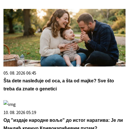
05. 08. 2026 06:45
Šta dete nasleđuje od oca, a šta od majke? Sve što
treba da znate o genetici
10. 08. 2026 05:19
Од "издаје народне воље" до истог наратива: Је ли
Мандић кренуо Кривокапићевим путем?