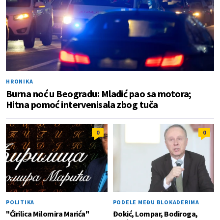
HRONIKA
Burna noć u Beogradu: Mladić pao sa motora;
Hitna pomoć intervenisala zbog tuča
0
0
POLITIKA
PODELE MEĐU BLOKADERIMA
"Ćirilica Milomira Marića"
Đokić, Lompar, Bodiroga,