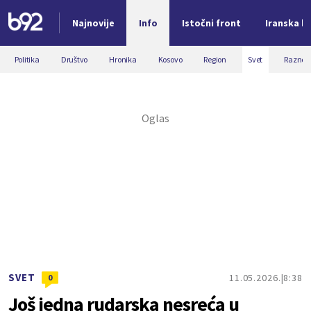
Najnovije
Info
Istočni front
Iranska kr
Nova vest
Politika
Društvo
Hronika
Kosovo
Region
Svet
Razno
SVET
11.05.2026.
8:38
0
Još jedna rudarska nesreća u