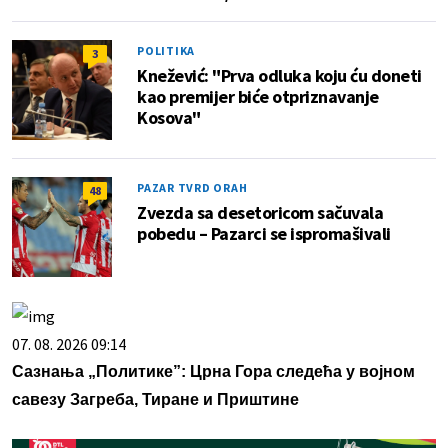
POLITIKA
3
Knežević: "Prva odluka koju ću doneti
kao premijer biće otpriznavanje
Kosova"
PAZAR TVRD ORAH
48
Zvezda sa desetoricom sačuvala
pobedu – Pazarci se ispromašivali
07. 08. 2026 09:14
Сазнања „Политике”: Црна Гора следећа у војном
савезу Загреба, Тиране и Приштине