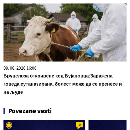
09. 08. 2026 16:06
Бруцелоза откривене код Бујановца:Заражена
говеда еутаназирана, болест може да се пренесе и
на људе
Povezane vesti
0