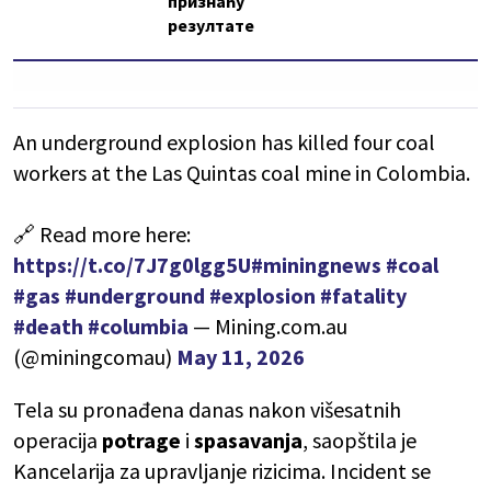
признаћу
резултате
An underground explosion has killed four coal
workers at the Las Quintas coal mine in Colombia.
🔗 Read more here:
https://t.co/7J7g0lgg5U
#miningnews
#coal
#gas
#underground
#explosion
#fatality
#death
#columbia
— Mining.com.au
(@miningcomau)
May 11, 2026
Tela su pronađena danas nakon višesatnih
operacija
potrage
i
spasavanja
, saopštila je
Kancelarija za upravljanje rizicima. Incident se