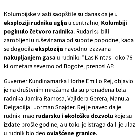
Kolumbijske vlasti saopštile su danas da je u
eksploziji rudnika uglja
u centralnoj
Kolumbiji
poginulo četvoro radnika
. Rudari su bili
zarobljeni u ruševinama od subote popodne, kada
se dogodila
eksplozija
navodno izazvana
nakupljanjem gasa
u rudniku "Las Kintas" oko 76
kilometara severno od Bogote, prenosi AP.
Guverner Kundinamarka Horhe Emilio Rej, objavio
je na društvnim mrežama da su pronađena tela
radnika Jamira Ramosa, Vajldera Gerera, Manula
Delgadilja i Jorman Snajder. Rej je naveo da je
rudnik imao
rudarsku i ekološku dozvolu
koje su
izdate prošle godine, a u toku je istraga da li je ulaz
u rudnik bio deo
ovlašćene granice
.