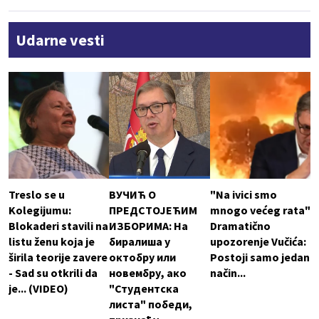
Udarne vesti
Treslo se u
ВУЧИЋ О
"Na ivici smo
Kolegijumu:
ПРЕДСТОЈЕЋИМ
mnogo većeg rata"
Blokaderi stavili na
ИЗБОРИМА: На
Dramatično
listu ženu koja je
биралиша у
upozorenje Vučića:
širila teorije zavere
октобру или
Postoji samo jedan
- Sad su otkrili da
новембру, ако
način...
je... (VIDEO)
"Студентска
листа" победи,