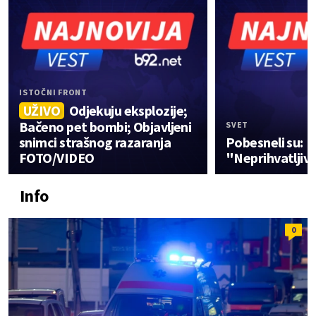
ISTOČNI FRONT
UŽIVO
Odjekuju eksplozije;
Bačeno pet bombi; Objavljeni
SVET
snimci strašnog razaranja
Pobesneli su:
FOTO/VIDEO
"Neprihvatljiv
Info
0