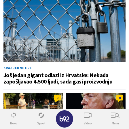
KRAJ JEDNE ERE
Još jedan gigant odlazi iz Hrvatske: Nekada
zapošljavao 4.500 ljudi, sada gasi proizvodnju
0
0
✕
Novo
Sport
Video
Menu