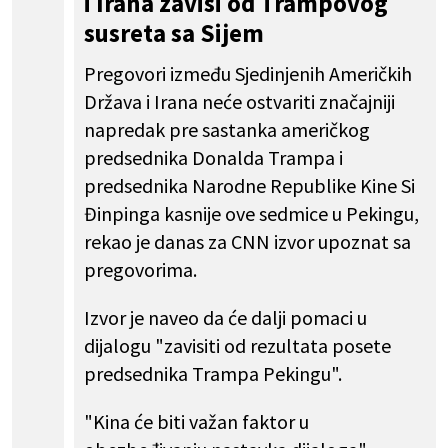
i Irana zavisi od Trampovog
susreta sa Sijem
Pregovori između Sjedinjenih Američkih
Država i Irana neće ostvariti značajniji
napredak pre sastanka američkog
predsednika Donalda Trampa i
predsednika Narodne Republike Kine Si
Đinpinga kasnije ove sedmice u Pekingu,
rekao je danas za CNN izvor upoznat sa
pregovorima.
Izvor je naveo da će dalji pomaci u
dijalogu "zavisiti od rezultata posete
predsednika Trampa Pekingu".
"Kina će biti važan faktor u