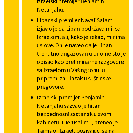
izraelski premijer Benjamin
Netanjahu.
Libanski premijer Navaf Salam
izjavio je da Liban podržava mir sa
Izraelom, ali, kako je rekao, mir ima
uslove. On je naveo da je Liban
trenutno angažovan u onome što je
opisao kao preliminarne razgovore
sa Izraelom u Vašingtonu, u
pripremi za ulazak u suštinske
pregovore.
Izraelski premijer Benjamin
Netanjahu sazvao je hitan
bezbednosni sastanak u svom
kabinetu u Jerusalimu, preneo je
Tajms of Izrael, pozivajući se na