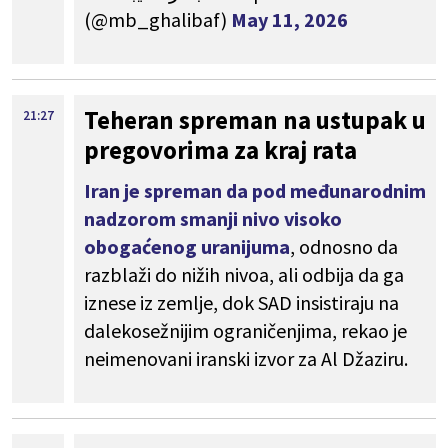
(@mb_ghalibaf)
May 11, 2026
Teheran spreman na ustupak u
21:27
pregovorima za kraj rata
Iran je spreman da pod međunarodnim
nadzorom smanji nivo visoko
obogaćenog uranijuma
, odnosno da
razblaži do nižih nivoa, ali odbija da ga
iznese iz zemlje, dok SAD insistiraju na
dalekosežnijim ograničenjima, rekao je
neimenovani iranski izvor za Al Džaziru.