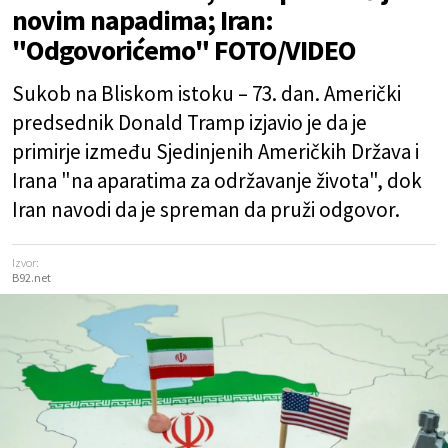
novim napadima; Iran:
"Odgovorićemo" FOTO/VIDEO
Sukob na Bliskom istoku – 73. dan. Američki
predsednik Donald Tramp izjavio je da je
primirje između Sjedinjenih Američkih Država i
Irana "na aparatima za održavanje života", dok
Iran navodi da je spreman da pruži odgovor.
Izvor:
B92.net