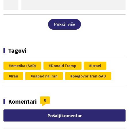
Prikaži više
Tagovi
Amerika (SAD)
Donald Tramp
Izrael
Iran
napad na Iran
pregovori Iran-SAD
0
Komentari
Pošalji komentar