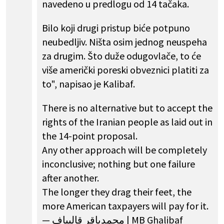
navedeno u predlogu od 14 tačaka.
Bilo koji drugi pristup biće potpuno
neubedljiv. Ništa osim jednog neuspeha
za drugim. Što duže odugovlače, to će
više američki poreski obveznici platiti za
to", napisao je Kalibaf.
There is no alternative but to accept the
rights of the Iranian people as laid out in
the 14-point proposal.
Any other approach will be completely
inconclusive; nothing but one failure
after another.
The longer they drag their feet, the
more American taxpayers will pay for it.
— محمدباقر قالیباف | MB Ghalibaf