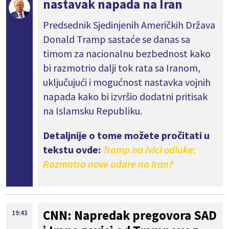
nastavak napada na Iran
Predsednik Sjedinjenih Američkih Država
Donald Tramp sastaće se danas sa
timom za nacionalnu bezbednost kako
bi razmotrio dalji tok rata sa Iranom,
uključujući i mogućnost nastavka vojnih
napada kako bi izvršio dodatni pritisak
na Islamsku Republiku.
Detaljnije o tome možete pročitati u
tekstu ovde:
Tramp na ivici odluke:
Razmatra nove udare na Iran?
CNN: Napredak pregovora SAD
19:43