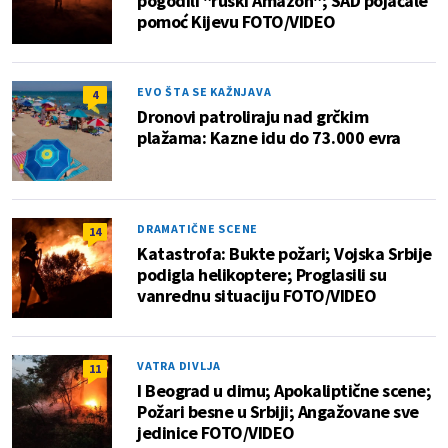
pogodili "ruski Amazon"; SAD pojačale
pomoć Kijevu FOTO/VIDEO
EVO ŠTA SE KAŽNJAVA
4
Dronovi patroliraju nad grčkim
plažama: Kazne idu do 73.000 evra
DRAMATIČNE SCENE
14
Katastrofa: Bukte požari; Vojska Srbije
podigla helikoptere; Proglasili su
vanrednu situaciju FOTO/VIDEO
VATRA DIVLJA
11
I Beograd u dimu; Apokaliptične scene;
Požari besne u Srbiji; Angažovane sve
jedinice FOTO/VIDEO