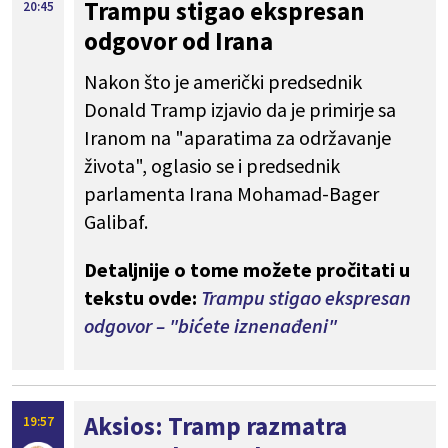
Trampu stigao ekspresan
20:45
odgovor od Irana
Nakon što je američki predsednik
Donald Tramp izjavio da je primirje sa
Iranom na "aparatima za održavanje
života", oglasio se i predsednik
parlamenta Irana Mohamad-Bager
Galibaf.
Detaljnije o tome možete pročitati u
tekstu ovde:
Trampu stigao ekspresan
odgovor – "bićete iznenađeni"
Aksios: Tramp razmatra
19:57