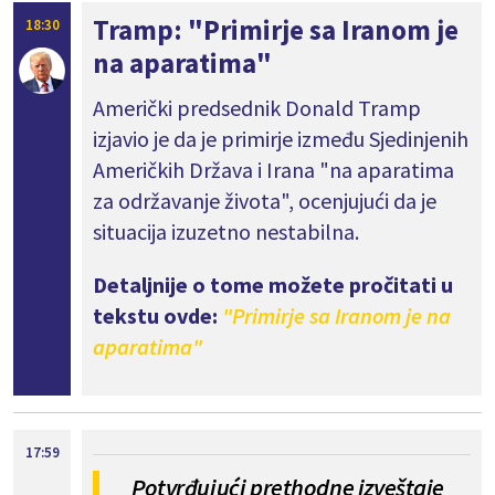
Tramp: "Primirje sa Iranom je
18:30
na aparatima"
Američki predsednik Donald Tramp
izjavio je da je primirje između Sjedinjenih
Američkih Država i Irana "na aparatima
za održavanje života", ocenjujući da je
situacija izuzetno nestabilna.
Detaljnije o tome možete pročitati u
tekstu ovde:
"Primirje sa Iranom je na
aparatima"
17:59
Potvrđujući prethodne izveštaje