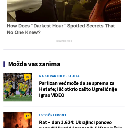
How Does "Darkest Hour" Spotted Secrets That
No One Knew?
Brainberries
Možda vas zanima
NA KORAK OD PLEJ-OFA
80
Partizan već može da se sprema za
Hetafe; Ilić otkrio zašto Ugrešić nije
igrao VIDEO
ISTOČNI FRONT
17
Rat – dan 1.624: Ukrajinci ponovo