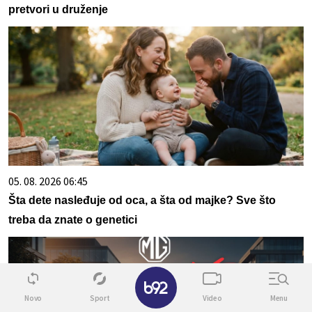
pretvori u druženje
05. 08. 2026 06:45
Šta dete nasleđuje od oca, a šta od majke? Sve što
treba da znate o genetici
✕
Novo
Sport
Video
Menu