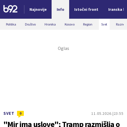
Najnovije
Info
Istočni front
Iranska kr
Nova vest
Politika
Društvo
Hronika
Kosovo
Region
Svet
Razno
SVET
11.05.2026.
23:55
0
"Mir ima uslove"; Tramp razmišlja o