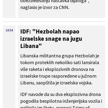
obezbeđivanju nastavka dijaloga",
naglasio je izvor za CNN.
IDF: "Hezbolah napao
18:58
izraelske snage na jugu
Libana"
Libanska militantna grupa Hezbolah je
tokom proteklih nekoliko sati lansirala
više raketa i eksplozivnih dronova na
izraelske trupe raspoređene u južnom
Libanu, saopštila je izraelska vojska.
IDF navode da su dva eksplozivna drona
pogodila bespilotna inženjerijska vozila i
pričinila im štetu, prenosi Tajms of