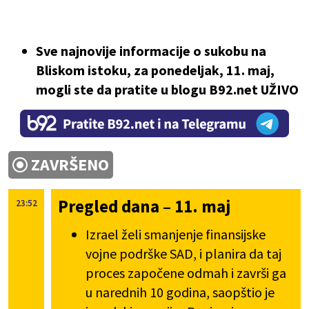
Sve najnovije informacije o sukobu na
Bliskom istoku, za ponedeljak, 11. maj,
mogli ste da pratite u blogu B92.net UŽIVO
ZAVRŠENO
Pregled dana – 11. maj
23:52
Izrael želi smanjenje finansijske
vojne podrške SAD, i planira da taj
proces započene odmah i završi ga
u narednih 10 godina, saopštio je