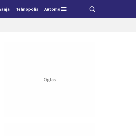
vanja
Tehnopolis
Automobili