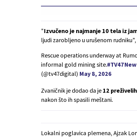
"
Izvučeno je najmanje 10 tela iz ja
ljudi zarobljeno u urušenom rudniku", 
Rescue operations underway at Rumos H
informal gold mining site.
#TV47New
(@tv47digital)
May 8, 2026
Zvaničnik je dodao da je
12 preživelih
nakon što ih spasili meštani.
Lokalni poglavica plemena, Ajzak Lomva