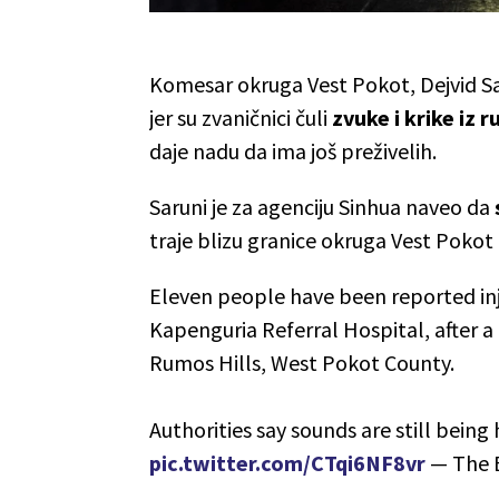
Komesar okruga Vest Pokot, Dejvid Sar
jer su zvaničnici čuli
zvuke i krike iz 
daje nadu da ima još preživelih.
Saruni je za agenciju Sinhua naveo da
traje blizu granice okruga Vest Pokot 
Eleven people have been reported inju
Kapenguria Referral Hospital, after a 
Rumos Hills, West Pokot County.
Authorities say sounds are still bei
pic.twitter.com/CTqi6NF8vr
— The E