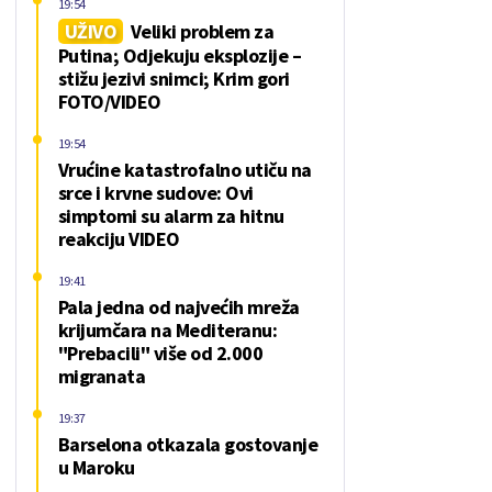
19:54
UŽIVO
Veliki problem za
Putina; Odjekuju eksplozije –
stižu jezivi snimci; Krim gori
FOTO/VIDEO
19:54
Vrućine katastrofalno utiču na
srce i krvne sudove: Ovi
simptomi su alarm za hitnu
reakciju VIDEO
19:41
Pala jedna od najvećih mreža
krijumčara na Mediteranu:
"Prebacili" više od 2.000
migranata
19:37
Barselona otkazala gostovanje
u Maroku