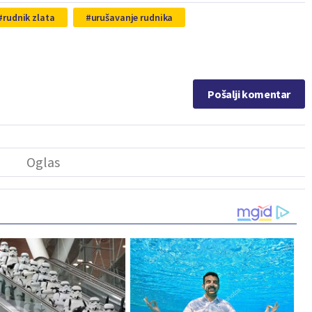
rudnik zlata
urušavanje rudnika
Pošalji komentar