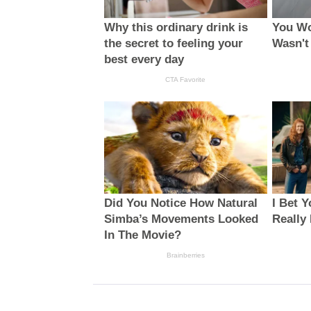
Why this ordinary drink is
You Wou
the secret to feeling your
Wasn't
best every day
CTA Favorite
Did You Notice How Natural
I Bet 
Simba’s Movements Looked
Really
In The Movie?
Brainberries