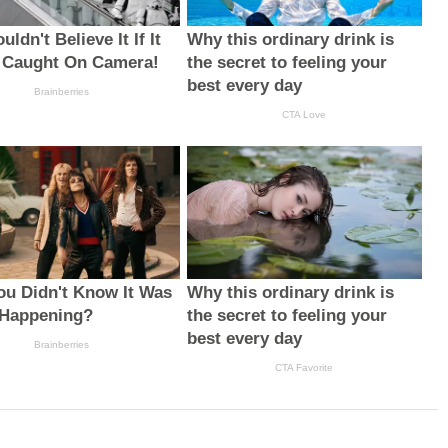
ldn't Believe It If It
Why this ordinary drink is
 Caught On Camera!
the secret to feeling your
best every day
Brainberries
CTA Love
You Didn't Know It Was
Why this ordinary drink is
 Happening?
the secret to feeling your
best every day
Brainberries
CTA Favorite