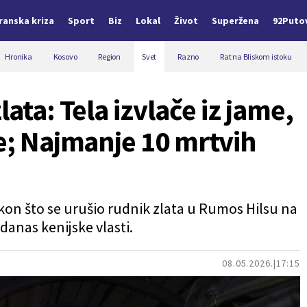
Iranska kriza
Sport
Biz
Lokal
Život
Superžena
92Puto
Hronika
Kosovo
Region
Svet
Razno
Rat na Bliskom istoku
ata: Tela izvlače iz jame,
ke; Najmanje 10 mrtvih
on što se urušio rudnik zlata u Rumos Hilsu na
danas kenijske vlasti.
08.05.2026.
17:15