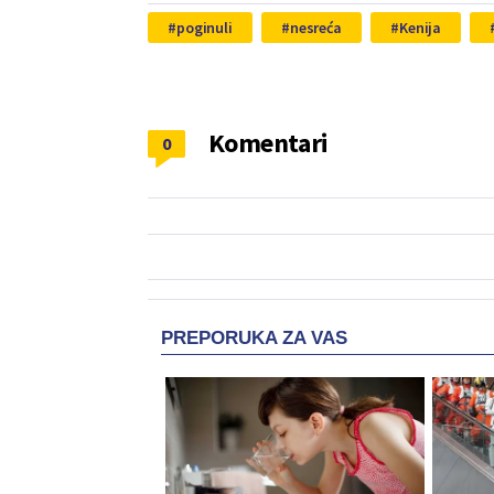
poginuli
nesreća
Kenija
Komentari
0
PREPORUKA ZA VAS