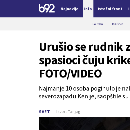
Najnovije
Info
Istočni front
Nova vest
Politika
Društvo
Urušio se rudnik zl
spasioci čuju kri
FOTO/VIDEO
Najmanje 10 osoba poginulo je nak
severozapadu Kenije, saopštile su 
Izvor:
Tanjug
SVET