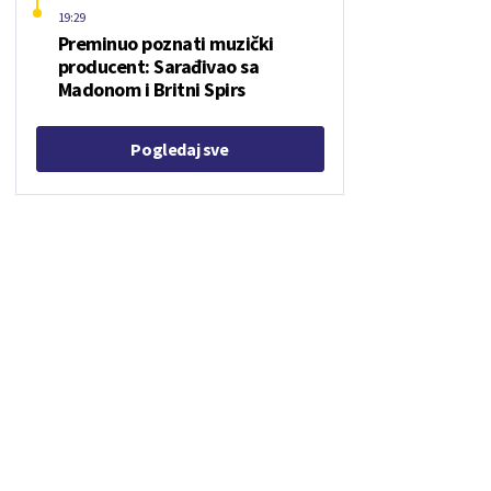
19:29
Preminuo poznati muzički
producent: Sarađivao sa
Madonom i Britni Spirs
Pogledaj sve