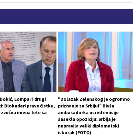
 Đokić, Lompar i drugi
"Dolazak Zelenskog je ogromno
i: Blokaderi prave čistku,
priznanje za Srbiju!" Bivša
 zvučna imena lete sa
ambasadorka usred emisije
sasekla opoziciju: Srbija je
napravila veliki diplomatski
iskorak (FOTO)