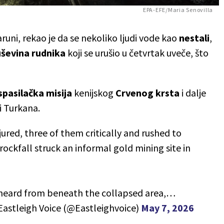
EPA-EFE/Maria Senovilla
uni, rekao je da se nekoliko ljudi vode kao
nestali
,
ruševina rudnika
koji se urušio u četvrtak uveče, što
spasilačka misija
kenijskog
Crvenog krsta
i dalje
i Turkana.
red, three of them critically and rushed to
rockfall struck an informal gold mining site in
ng heard from beneath the collapsed area,…
astleigh Voice (@Eastleighvoice)
May 7, 2026