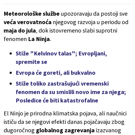
Meteorološke službe
upozoravaju da postoji sve
veća verovatnoća
njegovog razvoja u periodu od
maja do jula
, dok istovremeno slabi suprotni
fenomen
La Ninja
.
Stiže "Kelvinov talas"; Evropljani,
spremite se
Evropa će goreti, ali bukvalno
Stiže toliko zastrašujući vremenski
fenomen da su smislili novo ime za njega;
Posledice će biti katastrofalne
El Ninjo je prirodna klimatska pojava, ali naučnici
ističu da se njegovi efekti danas pojačavaju zbog
dugoročnog
globalnog zagrevanja
izazvanog