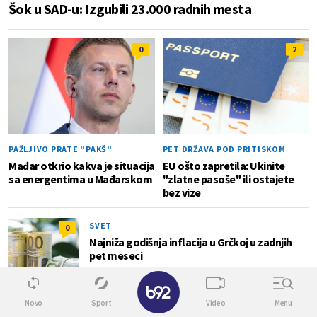
Šok u SAD-u: Izgubili 23.000 radnih mesta
0
2
PAŽLJIVO PRATE "PAKŠ"
PET DRŽAVA POD PRITISKOM
Mađar otkrio kakva je situacija
EU ošto zapretila: Ukinite
sa energentima u Mađarskom
"zlatne pasoše" ili ostajete
bez vize
SVET
0
Najniža godišnja inflacija u Grčkoj u zadnjih
pet meseci
✕
Novo
Sport
Video
Menu
OBJAVLJEN PROGRAM
0