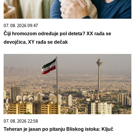
07. 08. 2026 09:47
Čiji hromozom određuje pol deteta? XX rađa se
devojčica, XY rađa se dečak
07. 08. 2026 22:58
Teheran je jasan po pitanju Bliskog istoka: Ključ