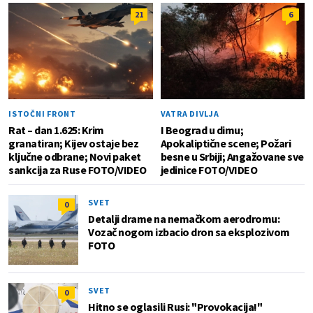
21
6
ISTOČNI FRONT
VATRA DIVLJA
Rat – dan 1.625: Krim
I Beograd u dimu;
granatiran; Kijev ostaje bez
Apokaliptične scene; Požari
ključne odbrane; Novi paket
besne u Srbiji; Angažovane sve
sankcija za Ruse FOTO/VIDEO
jedinice FOTO/VIDEO
SVET
0
Detalji drame na nemačkom aerodromu:
Vozač nogom izbacio dron sa eksplozivom
FOTO
SVET
0
Hitno se oglasili Rusi: "Provokacija!"