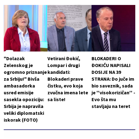
"Dolazak
Vetirani Đokić,
BLOKADERI O
Zelenskog je
Lompar i drugi
ĐOKIĆU NAPISALI
ogromno priznanje
kandidati:
DOSIJE NA 39
za Srbiju!" Bivša
Blokaderi prave
STRANA: Do juče im
ambasadorka
čistku, evo koja
bio saveznik, sada
usred emisije
zvučna imena lete
je ''visokorizičan'' -
sasekla opoziciju:
sa liste!
Evo šta mu
Srbija je napravila
stavljaju na teret
veliki diplomatski
iskorak (FOTO)