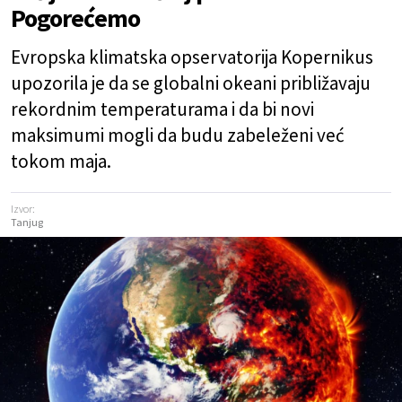
Pogorećemo
Evropska klimatska opservatorija Kopernikus
upozorila je da se globalni okeani približavaju
rekordnim temperaturama i da bi novi
maksimumi mogli da budu zabeleženi već
tokom maja.
Izvor:
Tanjug