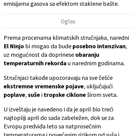
emisijama gasova sa efektom staklene bašte.
Prema procenama klimatskih stručnjaka, naredni
El Ninjo
bi mogao da bude
posebno intenzivan
,
uz mogućnost da doprinese
obaranju
temperaturnih rekorda
u narednim godinama.
Stručnjaci takođe upozoravaju na sve češće
ekstremne vremenske pojave
, uključujući
poplave
,
suše
i
tropske ciklone
širom sveta.
U izveštaju je navedeno i da je april bio treći
najtopliji april do sada zabeležen, dok se za
Evropu predviđa leto sa natprosečnim
temperaturama i povećanim rizikom od suša i