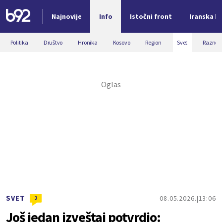
Najnovije
Info
Istočni front
Iranska kr
Nova vest
Politika
Društvo
Hronika
Kosovo
Region
Svet
Razno
SVET
08.05.2026.
13:06
2
Još jedan izveštaj potvrdio: