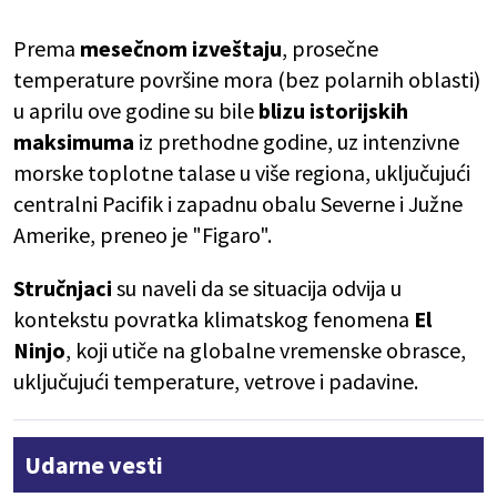
Prema
mesečnom izveštaju
, prosečne
temperature površine mora (bez polarnih oblasti)
u aprilu ove godine su bile
blizu istorijskih
maksimuma
iz prethodne godine, uz intenzivne
morske toplotne talase u više regiona, uključujući
centralni Pacifik i zapadnu obalu Severne i Južne
Amerike, preneo je "Figaro".
Stručnjaci
su naveli da se situacija odvija u
kontekstu povratka klimatskog fenomena
El
Ninjo
, koji utiče na globalne vremenske obrasce,
uključujući temperature, vetrove i padavine.
Udarne vesti