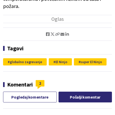
požara.
Tagovi
globalno zagrevanje
El Ninjo
super El Ninjo
2
Komentari
Pogledaj komentare
Pošalji komentar