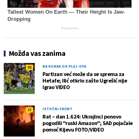
Tallest Women On Earth — Their Height Is Jaw-
Dropping
Brainberries
Možda vas zanima
NA KORAK OD PLEJ-OFA
80
Partizan već može da se sprema za
Hetafe; Ilić otkrio zašto Ugrešić nije
igrao VIDEO
ISTOČNI FRONT
17
Rat – dan 1.624: Ukrajinci ponovo
pogodili "ruski Amazon"; SAD pojačale
pomoć Kijevu FOTO/VIDEO