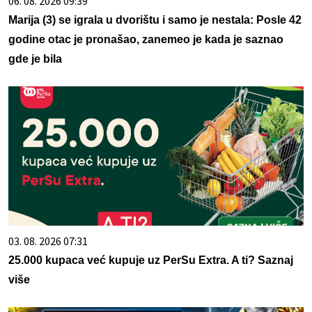
06. 08. 2026 09:39
Marija (3) se igrala u dvorištu i samo je nestala: Posle 42
godine otac je pronašao, zanemeo je kada je saznao
gde je bila
03. 08. 2026 07:31
25.000 kupaca već kupuje uz PerSu Extra. A ti? Saznaj
više