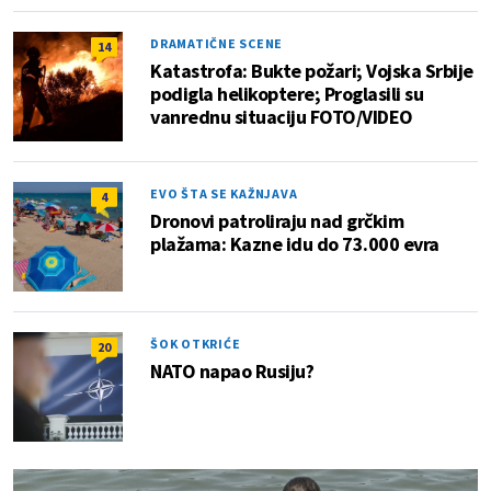
DRAMATIČNE SCENE
14
Katastrofa: Bukte požari; Vojska Srbije
podigla helikoptere; Proglasili su
vanrednu situaciju FOTO/VIDEO
EVO ŠTA SE KAŽNJAVA
4
Dronovi patroliraju nad grčkim
plažama: Kazne idu do 73.000 evra
ŠOK OTKRIĆE
20
NATO napao Rusiju?