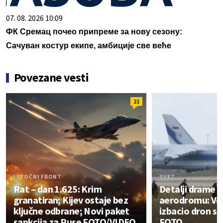
07. 08. 2026 10:09
ФК Сремац почео припреме за нову сезону:
Сачуван костур екипе, амбиције све веће
Povezane vesti
21
ISTOČNI FRONT
SVET
Rat – dan 1.625: Krim
Detalji drame
granatiran; Kijev ostaje bez
aerodromu: V
ključne odbrane; Novi paket
izbacio dron s
sankcija za Ruse FOTO/VIDEO
FOTO