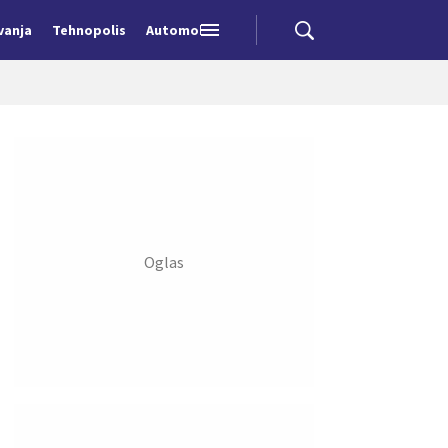
vanja
Tehnopolis
Automobili