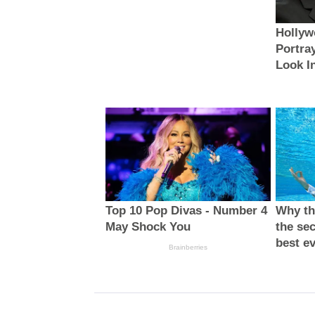
Hollyw
Portray
Look I
Top 10 Pop Divas - Number 4
Why thi
May Shock You
the sec
best e
Brainberries