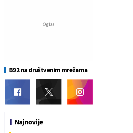
B92 na društvenim mrežama
Najnovije