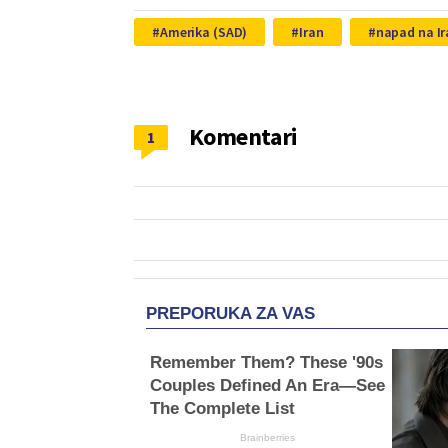
Amerika (SAD)
Iran
napad na Ir
Komentari
1
PREPORUKA ZA VAS
Remember Them? These '90s
Couples Defined An Era—See
The Complete List
Brainberries