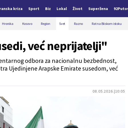
Iranska kriza
Sport
Biz
Lokal
Život
Superžena
92Puto
Hronika
Kosovo
Region
Svet
Razno
Rat na Bliskom istoku
sedi, već neprijatelji"
amentarnog odbora za nacionalnu bezbednost,
matra Ujedinjene Arapske Emirate susedom, već
08.05.2026.
10:05