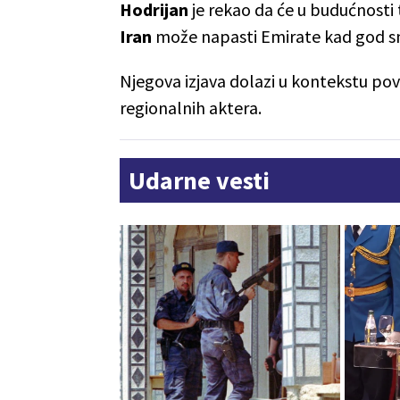
Hodrijan
je rekao da će u budućnosti 
Iran
može napasti Emirate kad god s
Njegova izjava dolazi u kontekstu pov
regionalnih aktera.
Udarne vesti