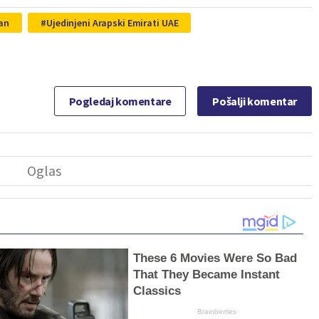
an
Ujedinjeni Arapski Emirati UAE
Pogledaj komentare
Pošalji komentar
These 6 Movies Were So Bad
That They Became Instant
Classics
Brainberries