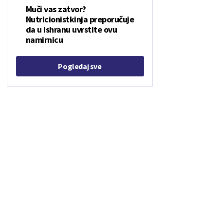
Muči vas zatvor?
Nutricionistkinja preporučuje
da u ishranu uvrstite ovu
namirnicu
Pogledaj sve