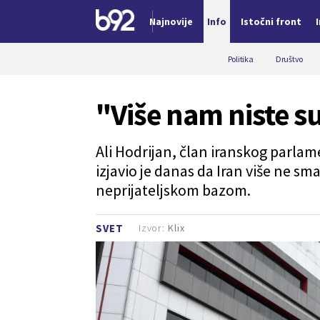
Najnovije
Info
Istočni front
Nova vest
Politika
Društvo
"Više nam niste su
Ali Hodrijan, član iranskog parl
izjavio je danas da Iran više ne s
neprijateljskom bazom.
Izvor:
Klix
SVET