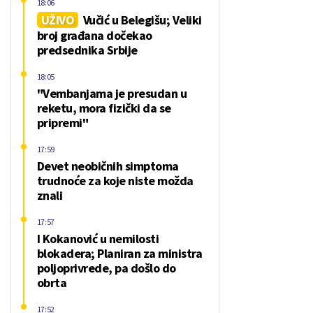
18:06
UŽIVO
Vučić u Belegišu; Veliki
broj građana dočekao
predsednika Srbije
18:05
"Vembanjama je presudan u
reketu, mora fizički da se
pripremi"
17:59
Devet neobičnih simptoma
trudnoće za koje niste možda
znali
17:57
I Kokanović u nemilosti
blokadera; Planiran za ministra
poljoprivrede, pa došlo do
obrta
17:52