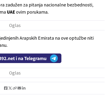
ra zadužen za pitanja nacionalne bezbednosti,
rema
UAE
ovim porukama.
Ujedinjenih Arapskih Emirata na ove optužbe niti
anu.