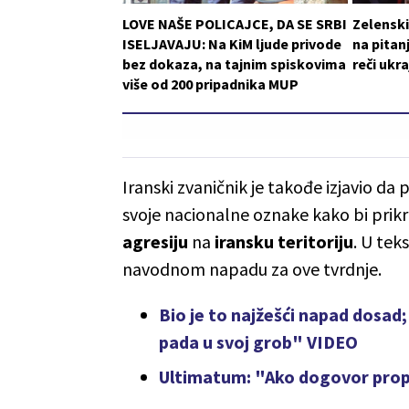
LOVE NAŠE POLICAJCE, DA SE SRBI
Zelensk
ISELJAVAJU: Na KiM ljude privode
na pitan
bez dokaza, na tajnim spiskovima
reči ukr
više od 200 pripadnika MUP
Iranski zvaničnik je takođe izjavio da 
svoje nacionalne oznake kako bi prikril
agresiju
na
iransku teritoriju
. U tek
navodnom napadu za ove tvrdnje.
Bio je to najžešći napad dosad; 
pada u svoj grob" VIDEO
Ultimatum: "Ako dogovor propa