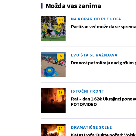
Možda vas zanima
NA KORAK OD PLEJ-OFA
80
Partizan već može da se sprema z
EVO ŠTA SE KAŽNJAVA
6
Dronovi patroliraju nad grčkim 
ISTOČNI FRONT
17
Rat – dan 1.624: Ukrajinci pono
FOTO/VIDEO
DRAMATIČNE SCENE
14
Katastrofa: Bukte požari; Vojska