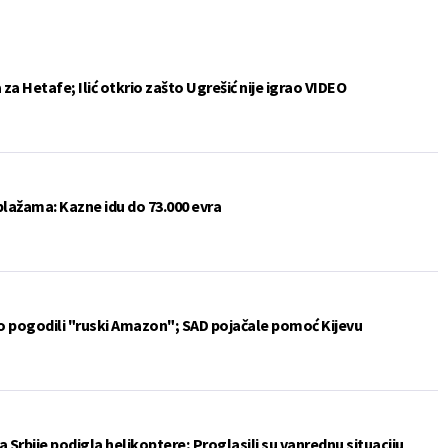
a Hetafe; Ilić otkrio zašto Ugrešić nije igrao VIDEO
plažama: Kazne idu do 73.000 evra
vo pogodili "ruski Amazon"; SAD pojačale pomoć Kijevu
 Srbije podigla helikoptere; Proglasili su vanrednu situaciju