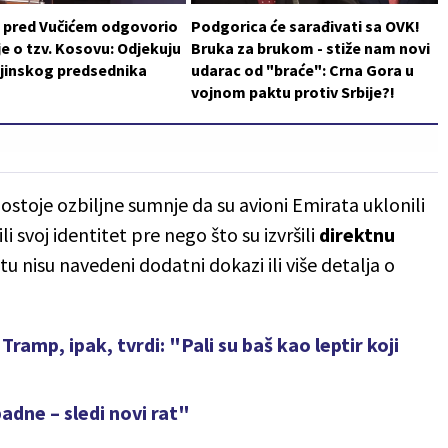
i pred Vučićem odgovorio
Podgorica će sarađivati sa OVK!
je o tzv. Kosovu: Odjekuju
Bruka za brukom - stiže nam novi
ajinskog predsednika
udarac od "braće": Crna Gora u
vojnom paktu protiv Srbije?!
postoje ozbiljne sumnje da su avioni Emirata uklonili
i svoj identitet pre nego što su izvršili
direktnu
stu nisu navedeni dodatni dokazi ili više detalja o
Tramp, ipak, tvrdi: "Pali su baš kao leptir koji
dne – sledi novi rat"