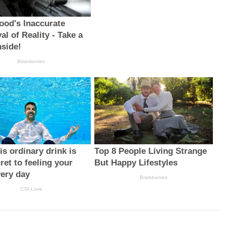
ood's Inaccurate
al of Reality - Take a
nside!
Brainberries
s ordinary drink is
Top 8 People Living Strange
ret to feeling your
But Happy Lifestyles
very day
Brainberries
CTA Love