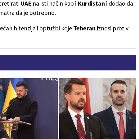
tretirati
UAE
na isti način kao i
Kurdistan
i dodao da
matra da je potrebno.
ećanih tenzija i optužbi koje
Teheran
iznosi protiv