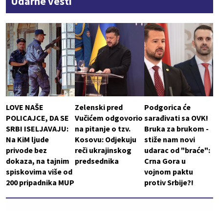
Udarne vesti
LOVE NAŠE
Zelenski pred
Podgorica će
POLICAJCE, DA SE
Vučićem odgovorio
sarađivati sa OVK!
SRBI ISELJAVAJU:
na pitanje o tzv.
Bruka za brukom -
Na KiM ljude
Kosovu: Odjekuju
stiže nam novi
privode bez
reči ukrajinskog
udarac od "braće":
dokaza, na tajnim
predsednika
Crna Gora u
spiskovima više od
vojnom paktu
200 pripadnika MUP
protiv Srbije?!