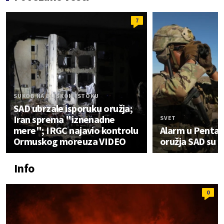
7
SUKOB NA BLISKOM ISTOKU
SAD ubrzale isporuku oružja;
Iran sprema "iznenadne
SVET
mere"; IRGC najavio kontrolu
Alarm u Pentag
Ormuskog moreuza VIDEO
oružja SAD su na
Info
0