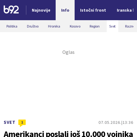
Najnovije
Info
Istočni front
Iranska kr
Nova vest
Politika
Društvo
Hronika
Kosovo
Region
Svet
Razno
SVET
07.05.2026.
13:36
1
Amerikanci poslali još 10.000 vojnika