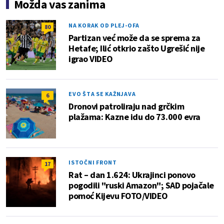
Možda vas zanima
NA KORAK OD PLEJ-OFA
80
Partizan već može da se sprema za
Hetafe; Ilić otkrio zašto Ugrešić nije
igrao VIDEO
EVO ŠTA SE KAŽNJAVA
6
Dronovi patroliraju nad grčkim
plažama: Kazne idu do 73.000 evra
ISTOČNI FRONT
17
Rat – dan 1.624: Ukrajinci ponovo
pogodili "ruski Amazon"; SAD pojačale
pomoć Kijevu FOTO/VIDEO