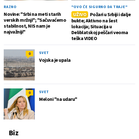
RAZNO
"OVO ĆE SIGURNO DA TRAJE"
Novine: "Srbi na meti starih
UŽIVO
Požari u Srbiji i dalje
verskih mržnji"; "Sačuvaćemo
bukte; Aktivno na šest
stabilnost, NIS nam je
lokacija; Situacija u
najvažniji"
Deliblatskoj peščari veoma
teška VIDEO
SVET
0
Vojska je upala
SVET
0
Meloni "na udaru"
Biz