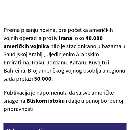
Prema pisanju novina, pre početka američkih
vojnih operacija protiv
Irana
, oko
40.000
američkih vojnika
bilo je stacionirano u bazama u
Saudijskoj Arabiji, Ujedinjenim Arapskim
Emiratima, Iraku, Jordanu, Kataru, Kuvajtu i
Bahreinu. Broj američkog vojnog osoblja u regionu
sada prelazi
50.000.
Publikacija je napomenula da su sve američke
snage na
Bliskom istoku
i dalje u punoj borbenoj
pripravnosti.