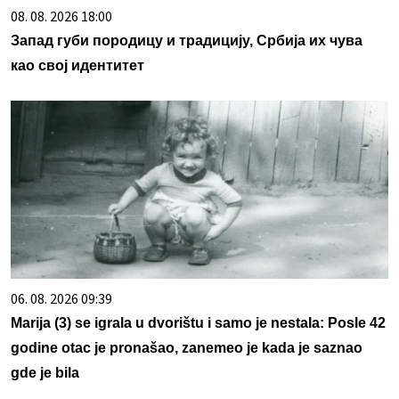
08. 08. 2026 18:00
Запад губи породицу и традицију, Србија их чува
као свој идентитет
06. 08. 2026 09:39
Marija (3) se igrala u dvorištu i samo je nestala: Posle 42
godine otac je pronašao, zanemeo je kada je saznao
gde je bila