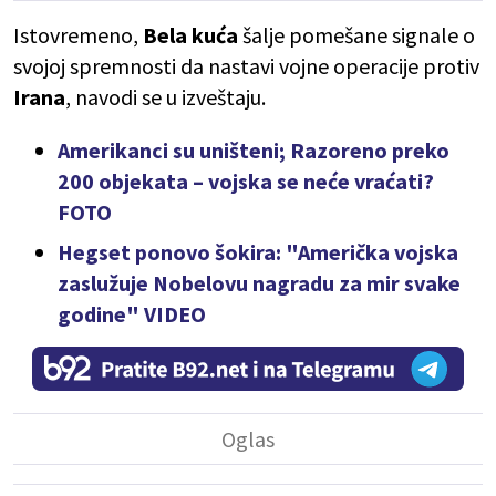
Istovremeno,
Bela kuća
šalje pomešane signale o
svojoj spremnosti da nastavi vojne operacije protiv
Irana
, navodi se u izveštaju.
Amerikanci su uništeni; Razoreno preko
200 objekata – vojska se neće vraćati?
FOTO
Hegset ponovo šokira: "Američka vojska
zaslužuje Nobelovu nagradu za mir svake
godine" VIDEO