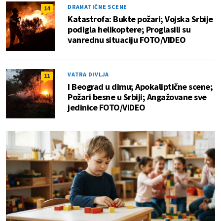
DRAMATIČNE SCENE
14
Katastrofa: Bukte požari; Vojska Srbije
podigla helikoptere; Proglasili su
vanrednu situaciju FOTO/VIDEO
VATRA DIVLJA
11
I Beograd u dimu; Apokaliptične scene;
Požari besne u Srbiji; Angažovane sve
jedinice FOTO/VIDEO