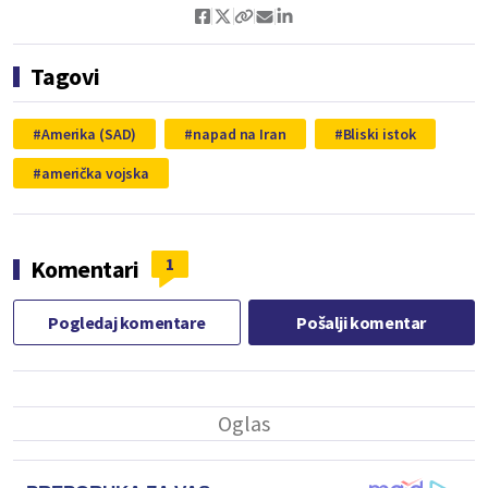
Tagovi
Amerika (SAD)
napad na Iran
Bliski istok
američka vojska
1
Komentari
Pogledaj komentare
Pošalji komentar