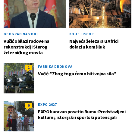
BEOGRAD NA VODI
KO JE LISCO?
Vučić obilazi radove na
Najveća železara u Africi
rekonstrukciji Starog
dolazi u komšiluk
železničkog mosta
FABRIKA DRONOVA
1
Vučić: "Zbog toga ćemo biti vojna sila"
EXPO 2027
0
EXPO karavan posetio Rumu: Predstavljeni
kulturni, istorijski i sportski potencijali