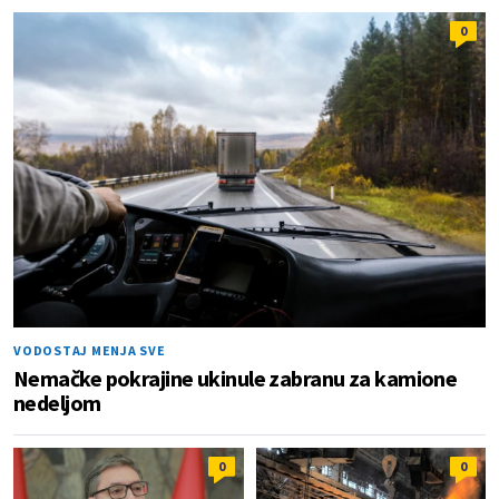
0
VODOSTAJ MENJA SVE
Nemačke pokrajine ukinule zabranu za kamione
nedeljom
0
0