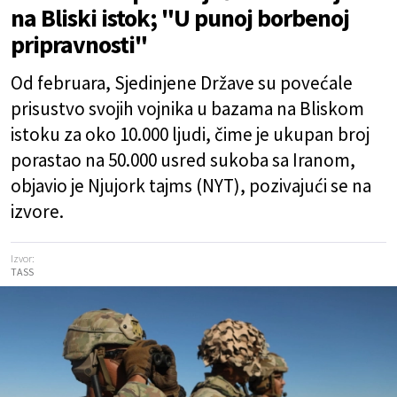
na Bliski istok; "U punoj borbenoj
pripravnosti"
Od februara, Sjedinjene Države su povećale
prisustvo svojih vojnika u bazama na Bliskom
istoku za oko 10.000 ljudi, čime je ukupan broj
porastao na 50.000 usred sukoba sa Iranom,
objavio je Njujork tajms (NYT), pozivajući se na
izvore.
Izvor:
TASS