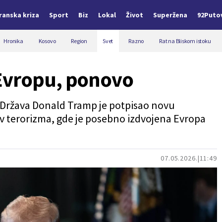
Iranska kriza
Sport
Biz
Lokal
Život
Superžena
92Puto
Hronika
Kosovo
Region
Svet
Razno
Rat na Bliskom istoku
Evropu, ponovo
 Država Donald Tramp je potpisao novu
iv terorizma, gde je posebno izdvojena Evropa
07.05.2026.
11:49