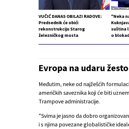
VUČIĆ DANAS OBILAZI RADOVE:
"Neka n
Predsednik će obići
Kuknjava
rekonstrukciju Starog
suština l
železničkog mosta
o blokad
Evropa na udaru žesto
Međutim, neke od najžešćih formulac
američkih saveznika koji će biti uzne
Trampove administracije.
"Svima je jasno da dobro organizovane
i s njima povezane globalističke ideale