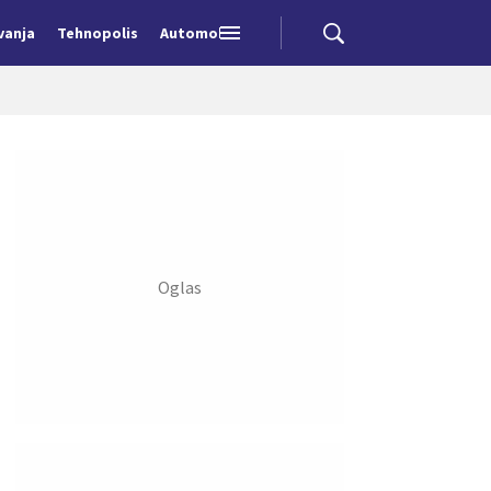
vanja
Tehnopolis
Automobili