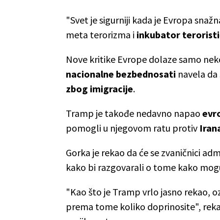
"Svet je sigurniji kada je Evropa snažn
meta terorizma i
inkubator teroristi
Nove kritike Evrope dolaze samo nek
nacionalne bezbednosati
navela da
zbog imigracije
.
Tramp je takođe nedavno napao
evr
pomogli u njegovom ratu protiv
Iran
Gorka je rekao da će se zvaničnici adm
kako bi razgovarali o tome kako mogu d
"Kao što je Tramp vrlo jasno rekao, o
prema tome koliko doprinosite", reka