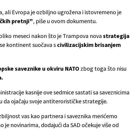
a, ali Evropa je ozbiljno ugrožena i istovremeno je
čkih pretnji"
, piše u ovom dokumentu.
oliko meseci nakon što je Trampova nova
strategija
 se kontinent suočava s
civilizacijskim brisanjem
opske saveznike u okviru NATO
zbog toga što nisu
a.
inistracije kasnije ove sedmice sastati sa saveznicima
a ojačaju svoje antiterorističke strategije.
zbiljnost vas kao partnera i saveznika merićemo
o je novinarima, dodajući da SAD očekuje više od