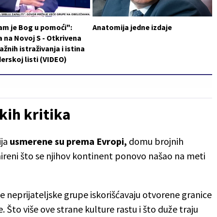
am je Bog u pomoći":
Anatomija jedne izdaje
 na Novoj S - Otkrivena
ažnih istraživanja i istina
erskoj listi (VIDEO)
kih kritika
ija
usmerene su prema Evropi,
domu brojnih
mireni što se njihov kontinent ponovo našao na meti
 neprijateljske grupe iskorišćavaju otvorene granice
. Što više ove strane kulture rastu i što duže traju