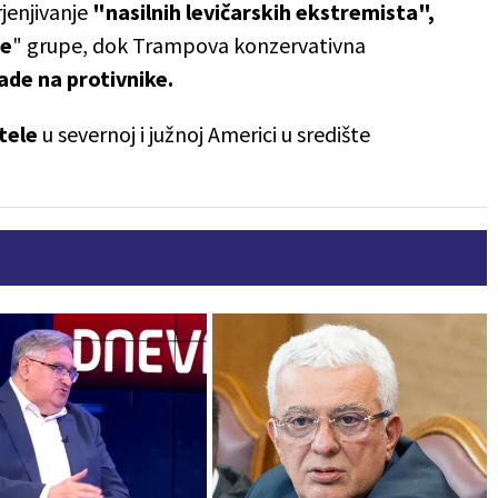
jenjivanje
"nasilnih levičarskih ekstremista",
ne
" grupe, dok Trampova konzervativna
ade na protivnike.
tele
u severnoj i južnoj Americi u središte