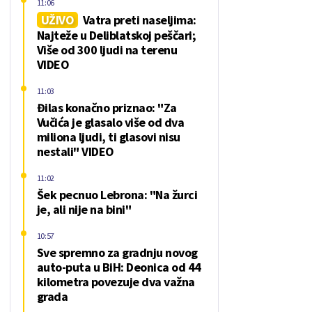
11:06
UŽIVO
Vatra preti naseljima:
Najteže u Deliblatskoj peščari;
Više od 300 ljudi na terenu
VIDEO
11:03
Đilas konačno priznao: "Za
Vučića je glasalo više od dva
miliona ljudi, ti glasovi nisu
nestali" VIDEO
11:02
Šek pecnuo Lebrona: "Na žurci
je, ali nije na bini"
10:57
Sve spremno za gradnju novog
auto-puta u BiH: Deonica od 44
kilometra povezuje dva važna
grada