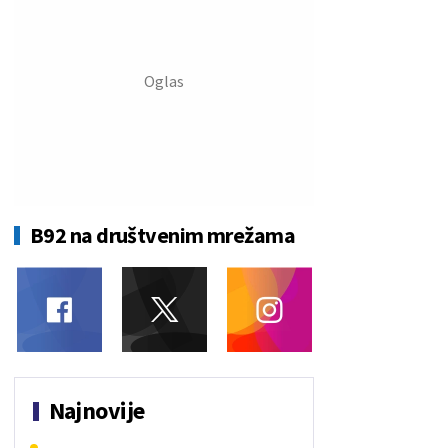
B92 na društvenim mrežama
Najnovije