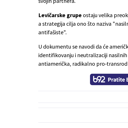
svojih partnera.
Levičarske grupe
ostaju velika preo
a strategija cilja ono što naziva "nasi
antifašiste".
U dokumentu se navodi da će američki 
identifikovanju i neutralizaciji nasilni
antiamerička, radikalno pro-transrodn