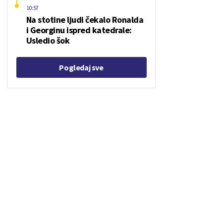
10:57
Na stotine ljudi čekalo Ronalda
i Georginu ispred katedrale:
Usledio šok
Pogledaj sve