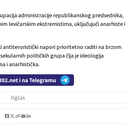
kupacija administracije republikanskog predsednika,
lnim levičarskim ekstremistima, uključujući anarhiste i
antiteroristički napori prioritetno raditi na brzom
h sekularnih političkih grupa čija je ideologija
a i anarhistička.