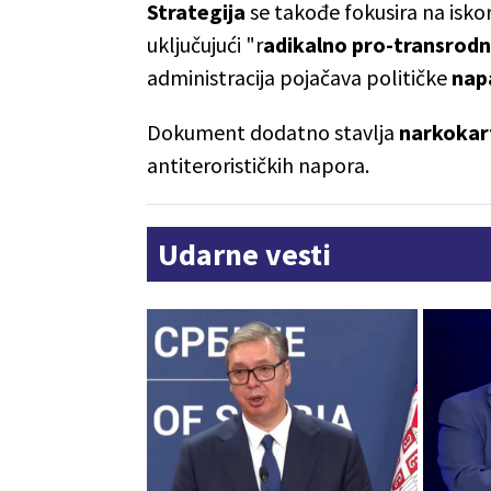
Strategija
se takođe fokusira na iskor
uključujući "r
adikalno pro-transrod
administracija pojačava političke
nap
Dokument dodatno stavlja
narkokar
antiterorističkih napora.
Udarne vesti