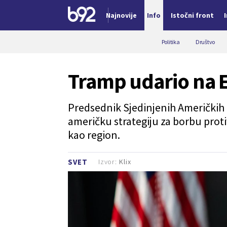
Najnovije
Info
Istočni front
Nova vest
Politika
Društvo
Tramp udario na 
Predsednik Sjedinjenih Američkih
američku strategiju za borbu prot
kao region.
Izvor:
Klix
SVET