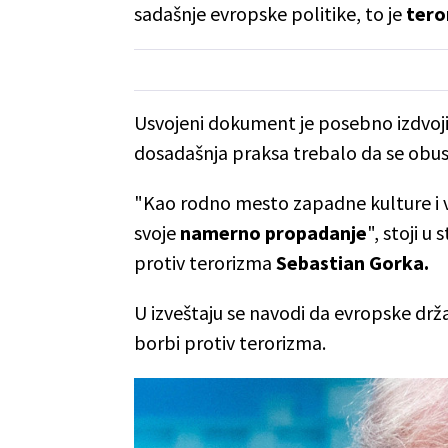
sadašnje evropske politike, to je
tero
Usvojeni dokument je posebno izdvojio 
dosadašnja praksa trebalo da se obus
"Kao rodno mesto zapadne kulture i v
svoje
namerno propadanje
", stoji u
protiv terorizma
Sebastian Gorka.
U izveštaju se navodi da evropske drža
borbi protiv terorizma.