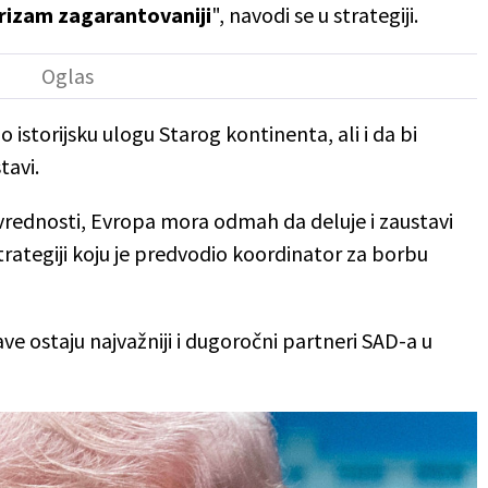
rizam zagarantovaniji
", navodi se u strategiji.
istorijsku ulogu Starog kontinenta, ali i da bi
tavi.
rednosti, Evropa mora odmah da deluje i zaustavi
 strategiji koju je predvodio koordinator za borbu
ve ostaju najvažniji i dugoročni partneri SAD-a u