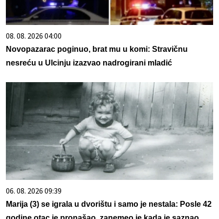
08. 08. 2026 04:00
Novopazarac poginuo, brat mu u komi: Stravičnu
nesreću u Ulcinju izazvao nadrogirani mladić
06. 08. 2026 09:39
Marija (3) se igrala u dvorištu i samo je nestala: Posle 42
godine otac je pronašao, zanemeo je kada je saznao