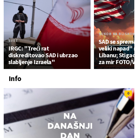
SUKOB NA BLISKOM 
SAD se spremaj
SVET
IRGC: "Treći rat
veliki napad" na
diskreditovao SAD i ubrzao
Libanu; Stigao 
slabljenje Izraela"
za mir FOTO/V
Info
0