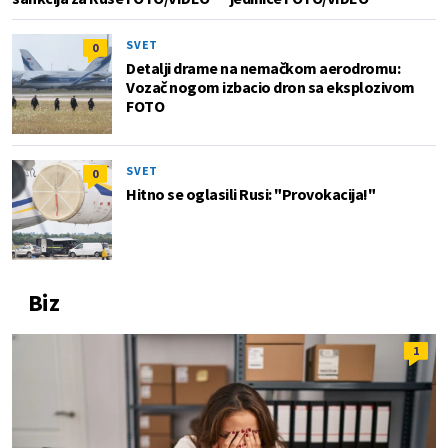
SVET
0
Detalji drame na nemačkom aerodromu:
Vozač nogom izbacio dron sa eksplozivom
FOTO
SVET
0
Hitno se oglasili Rusi: "Provokacija!"
Biz
1