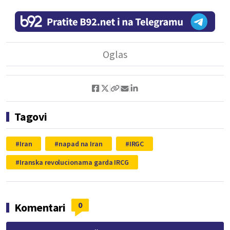
Tagovi
Iran
napad na Iran
IRGC
Iranska revolucionarna garda IRCG
0
Komentari