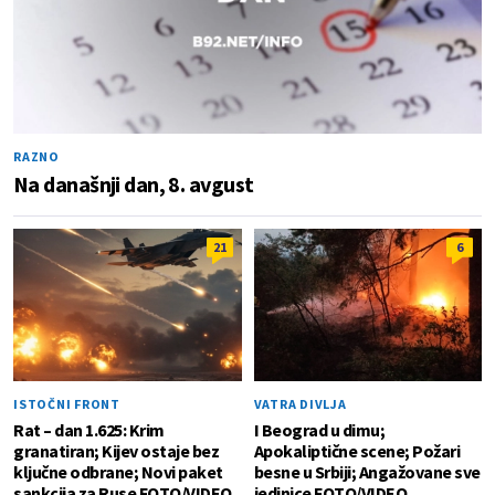
RAZNO
Na današnji dan, 8. avgust
21
6
ISTOČNI FRONT
VATRA DIVLJA
Rat – dan 1.625: Krim
I Beograd u dimu;
granatiran; Kijev ostaje bez
Apokaliptične scene; Požari
ključne odbrane; Novi paket
besne u Srbiji; Angažovane sve
sankcija za Ruse FOTO/VIDEO
jedinice FOTO/VIDEO