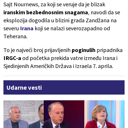
Sajt Nournews, za koji se veruje da je blizak
iranskim bezbednosnim snagama
, navodi da se
eksplozija dogodila u blizini grada Zandžana na
severu
Irana
koji se nalazi severozapadno od
Teherana.
To je najveći broj prijavljenih
poginulih
pripadnika
IRGC-a
od početka prekida vatre između Irana i
Sjedinjenih Američkih Država i Izraela 7. aprila.
Udarne vesti