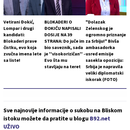
Vetirani Đokić,
BLOKADERI O
"Dolazak
Lompar i drugi
ĐOKIĆU NAPISALI
Zelenskog je
kandidati:
DOSIJE NA 39
ogromno priznanje
Blokaderi prave
STRANA: Do juče im
za Srbiju!" Bivša
čistku, evo koja
bio saveznik, sada
ambasadorka
zvučna imena lete
je ''visokorizičan'' -
usred emisije
sa liste!
Evo šta mu
sasekla opoziciju:
stavljaju na teret
Srbija je napravila
veliki diplomatski
iskorak (FOTO)
Sve najnovije informacije o sukobu na Bliskom
istoku možete da pratite u blogu
B92.net
UŽIVO