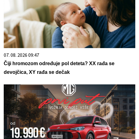
07. 08. 2026 09:47
Čiji hromozom određuje pol deteta? XX rađa se
devojčica, XY rađa se dečak