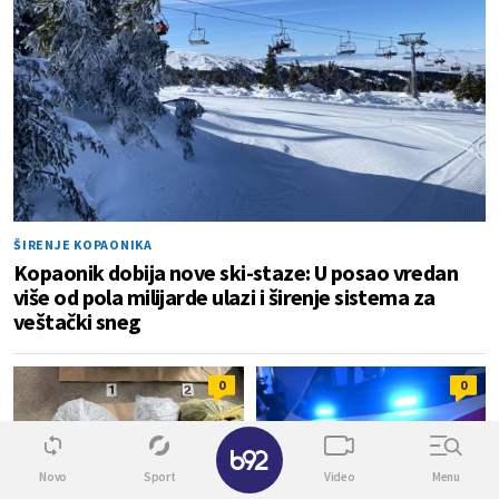
ŠIRENJE KOPAONIKA
Kopaonik dobija nove ski-staze: U posao vredan
više od pola milijarde ulazi i širenje sistema za
veštački sneg
0
0
✕
Novo
Sport
Video
Menu