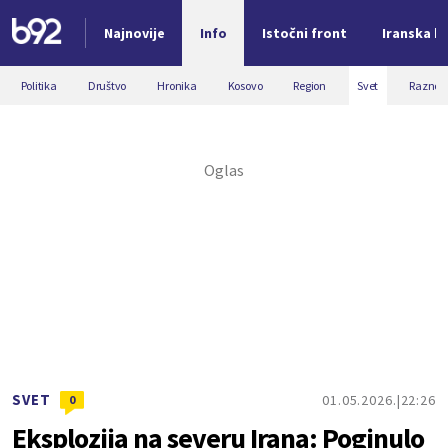
Najnovije
Info
Istočni front
Iranska kr
Nova vest
Politika
Društvo
Hronika
Kosovo
Region
Svet
Razno
SVET
01.05.2026.
22:26
0
Eksplozija na severu Irana: Poginulo