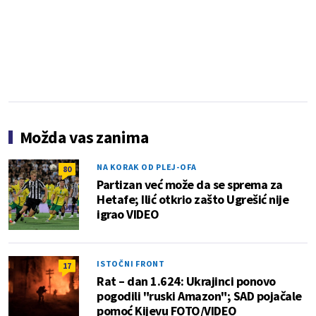
Možda vas zanima
NA KORAK OD PLEJ-OFA
80
Partizan već može da se sprema za
Hetafe; Ilić otkrio zašto Ugrešić nije
igrao VIDEO
ISTOČNI FRONT
17
Rat – dan 1.624: Ukrajinci ponovo
pogodili "ruski Amazon"; SAD pojačale
pomoć Kijevu FOTO/VIDEO