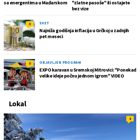
sa energentima u Mađarskom
"zlatne pasoše" ili ostajete
bez vize
SVET
0
Najniža godišnja inflacija u Grčkoj u zadnjih
pet meseci
OBJAVLJEN PROGRAM
0
EXPO karavan u Sremskoj Mitrovici: "Ponekad
velike ideje počnu jednom igrom" VIDEO
Lokal
4