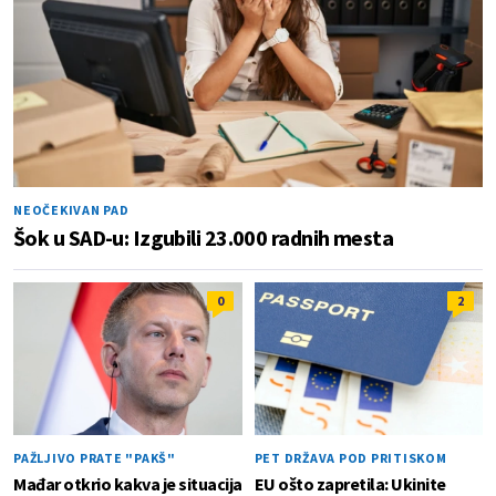
NEOČEKIVAN PAD
Šok u SAD-u: Izgubili 23.000 radnih mesta
0
2
PAŽLJIVO PRATE "PAKŠ"
PET DRŽAVA POD PRITISKOM
Mađar otkrio kakva je situacija
EU ošto zapretila: Ukinite