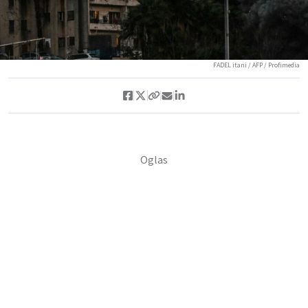
FADEL itani / AFP / Profimedia