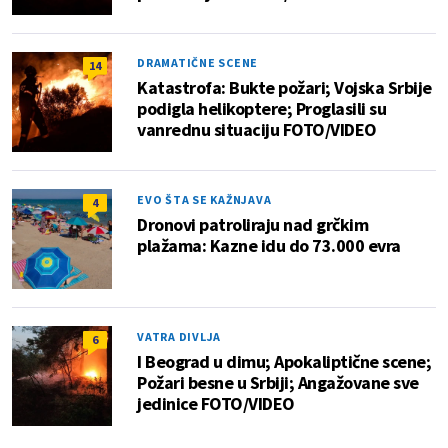
DRAMATIČNE SCENE
14
Katastrofa: Bukte požari; Vojska Srbije
podigla helikoptere; Proglasili su
vanrednu situaciju FOTO/VIDEO
EVO ŠTA SE KAŽNJAVA
4
Dronovi patroliraju nad grčkim
plažama: Kazne idu do 73.000 evra
VATRA DIVLJA
6
I Beograd u dimu; Apokaliptične scene;
Požari besne u Srbiji; Angažovane sve
jedinice FOTO/VIDEO