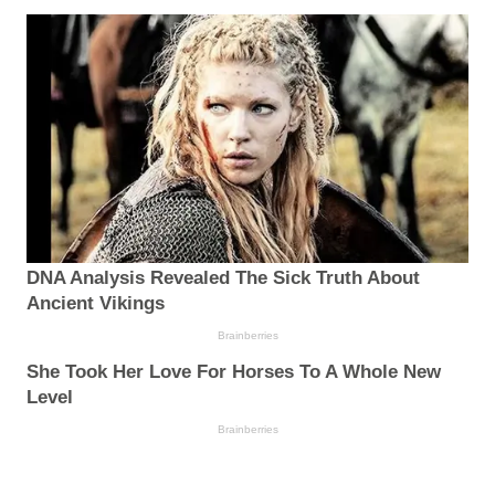
DNA Analysis Revealed The Sick Truth About
Ancient Vikings
Brainberries
She Took Her Love For Horses To A Whole New
Level
Brainberries