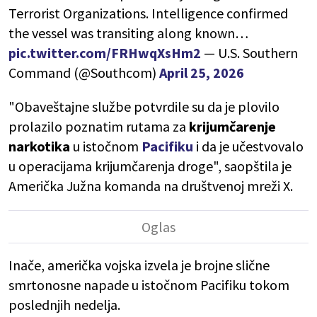
Terrorist Organizations. Intelligence confirmed
the vessel was transiting along known…
pic.twitter.com/FRHwqXsHm2
— U.S. Southern
Command (@Southcom)
April 25, 2026
"Obaveštajne službe potvrdile su da je plovilo
prolazilo poznatim rutama za
krijumčarenje
narkotika
u istočnom
Pacifiku
i da je učestvovalo
u operacijama krijumčarenja droge", saopštila je
Američka Južna komanda na društvenoj mreži X.
Inače, američka vojska izvela je brojne slične
smrtonosne napade u istočnom Pacifiku tokom
poslednjih nedelja.