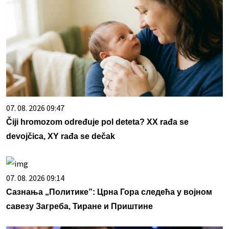
07. 08. 2026 09:47
Čiji hromozom određuje pol deteta? XX rađa se
devojčica, XY rađa se dečak
07. 08. 2026 09:14
Сазнања „Политике”: Црна Гора следећа у војном
савезу Загреба, Тиране и Приштине