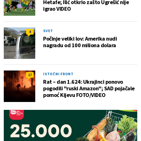
Hetafe; Ilić otkrio zašto Ugrešić nije
igrao VIDEO
SVET
4
Počinje veliki lov: Amerika nudi
nagradu od 100 miliona dolara
ISTOČNI FRONT
17
Rat – dan 1.624: Ukrajinci ponovo
pogodili "ruski Amazon"; SAD pojačale
pomoć Kijevu FOTO/VIDEO