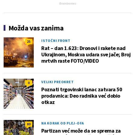
Brainberries
Možda vas zanima
ISTOČNI FRONT
25
Rat – dan 1.623: Dronovi i rakete nad
Ukrajinom, Moskva udara sve jače; Broj
mrtvih raste FOTO/VIDEO
VELIKI PREOKRET
0
Poznati trgovinski lanac zatvara 50
prodavnica: Deo radnika već dobio
otkaz
NA KORAK OD PLEJ-OFA
80
Partizan već može da se sprema za