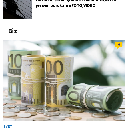
jezivim porukama FOTO/VIDEO
Biz
0
SVET