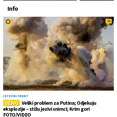
Info
20
ISTOČNI FRONT
UŽIVO
Veliki problem za Putina; Odjekuju
eksplozije – stižu jezivi snimci; Krim gori
FOTO/VIDEO