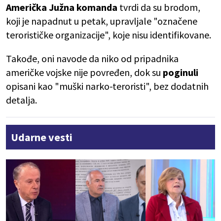
Američka Južna komanda
tvrdi da su brodom,
koji je napadnut u petak, upravljale "označene
terorističke organizacije", koje nisu identifikovane.
Takođe, oni navode da niko od pripadnika
američke vojske nije povređen, dok su
poginuli
opisani kao "muški narko-teroristi", bez dodatnih
detalja.
Udarne vesti