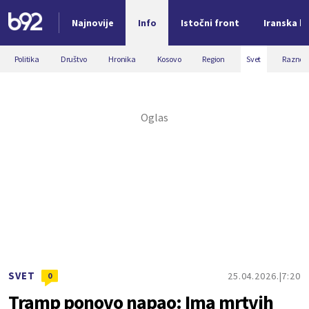
Najnovije
Info
Istočni front
Iranska kr
Nova vest
Politika
Društvo
Hronika
Kosovo
Region
Svet
Razno
SVET
25.04.2026.
7:20
0
Tramp ponovo napao: Ima mrtvih