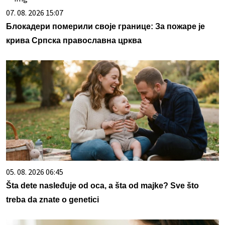
07. 08. 2026 15:07
Блокадери померили своје границе: За пожаре је
крива Српска православна црква
05. 08. 2026 06:45
Šta dete nasleđuje od oca, a šta od majke? Sve što
treba da znate o genetici