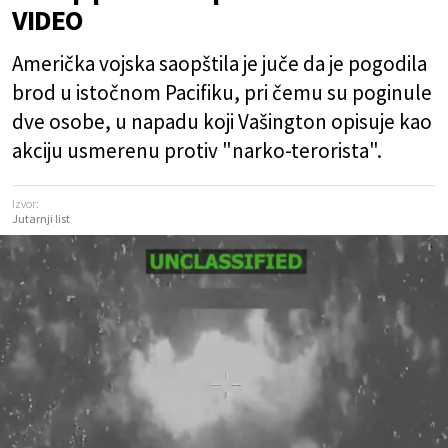
VIDEO
Američka vojska saopštila je juče da je pogodila
brod u istočnom Pacifiku, pri čemu su poginule
dve osobe, u napadu koji Vašington opisuje kao
akciju usmerenu protiv "narko-terorista".
Izvor:
Jutarnji list