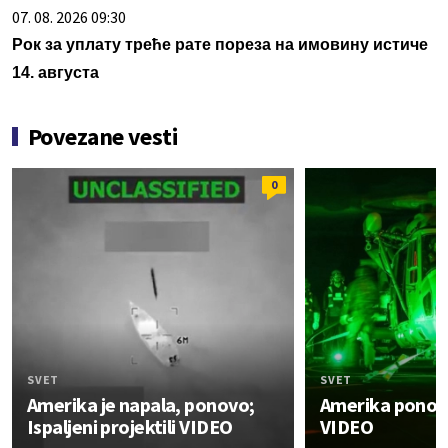
07. 08. 2026 09:30
Рок за уплату треће рате пореза на имовину истиче
14. августа
Povezane vesti
0
SVET
SVET
Amerika je napala, ponovo;
Amerika ponov
Ispaljeni projektili VIDEO
VIDEO