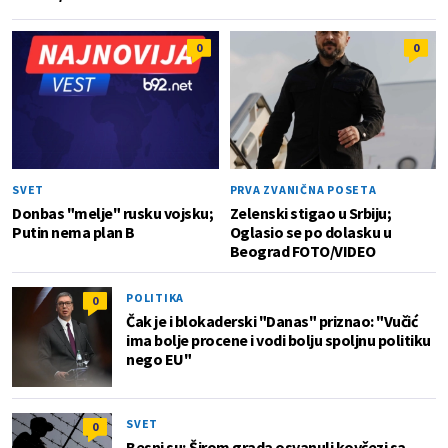
0
0
SVET
PRVA ZVANIČNA POSETA
Donbas "melje" rusku vojsku;
Zelenski stigao u Srbiju;
Putin nema plan B
Oglasio se po dolasku u
Beograd FOTO/VIDEO
POLITIKA
0
Čak je i blokaderski "Danas" priznao: "Vučić
ima bolje procene i vodi bolju spoljnu politiku
nego EU"
SVET
0
Besni su; Širom grada osvanuli kovčezi sa