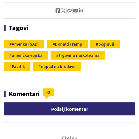
Tagovi
Amerika (SAD)
Donald Tramp
poginuli
američka vojska
trgovina narkoticima
Pacifik
napad na brodove
0
Komentari
Pošalji komentar