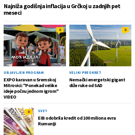
Najniža godišnja inflacija u Grčkoj u zadnjih pet
meseci
0
0
OBJAVLJEN PROGRAM
VELIKI PREOKRET
EXPO karavan u Sremskoj
Nemački energetski gigant
Mitrovici: "Ponekad velike
diže ruke od SAD
ideje počnu jednom igrom"
VIDEO
SVET
0
EIB odobrila kredit od 100 miliona evra
Rumuniji