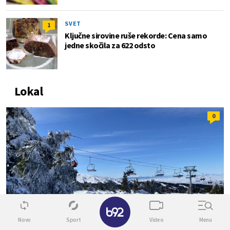
SVET
1
Ključne sirovine ruše rekorde: Cena samo
jedne skočila za 622 odsto
Lokal
0
✕
Novo
Sport
Video
Menu