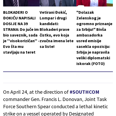
BLOKADERI O
Vetirani Đokić,
"Dolazak
ĐOKIĆU NAPISALI
Lompar i drugi
Zelenskog je
DOSIJE NA 39
kandidati:
ogromno priznanje
STRANA: Do juče im
Blokaderi prave
za Srbiju!" Bivša
bio saveznik, sada
čistku, evo koja
ambasadorka
je ''visokorizičan'' -
zvučna imena lete
usred emisije
Evo šta mu
sa liste!
sasekla opoziciju:
stavljaju na teret
Srbija je napravila
veliki diplomatski
iskorak (FOTO)
On April 24, at the direction of
#SOUTHCOM
commander Gen. Francis L. Donovan, Joint Task
Force Southern Spear conducted a lethal kinetic
strike on a vessel operated by Designated