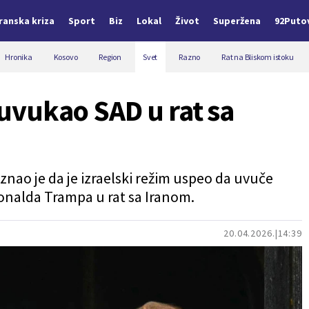
Iranska kriza
Sport
Biz
Lokal
Život
Superžena
92Puto
Hronika
Kosovo
Region
Svet
Razno
Rat na Bliskom istoku
l uvukao SAD u rat sa
iznao je da je izraelski režim uspeo da uvuče
onalda Trampa u rat sa Iranom.
20.04.2026.
14:39