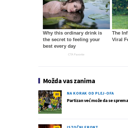
Why this ordinary drink is
The In
the secret to feeling your
Viral 
best every day
CTA Favorite
Možda vas zanima
NA KORAK OD PLEJ-OFA
80
Partizan već može da se sprema z
ISTOČNI FRONT