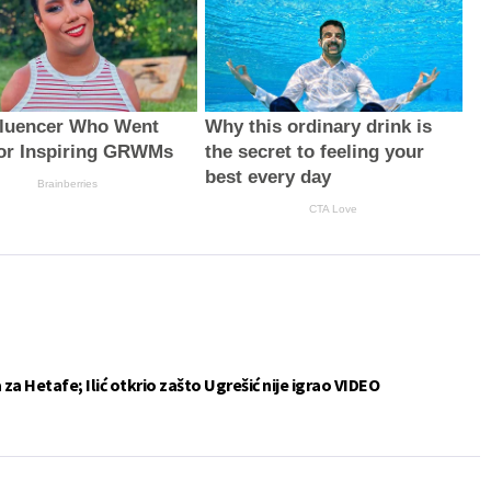
fluencer Who Went
Why this ordinary drink is
For Inspiring GRWMs
the secret to feeling your
best every day
Brainberries
CTA Love
a Hetafe; Ilić otkrio zašto Ugrešić nije igrao VIDEO