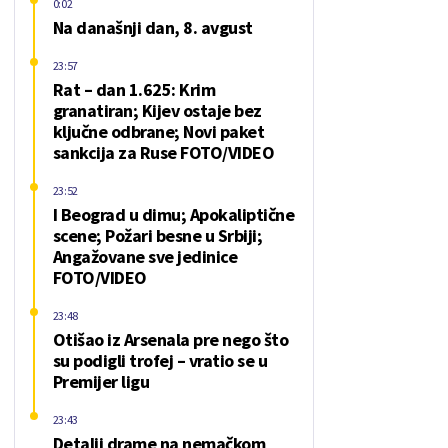
0:02
Na današnji dan, 8. avgust
23:57
Rat – dan 1.625: Krim
granatiran; Kijev ostaje bez
ključne odbrane; Novi paket
sankcija za Ruse FOTO/VIDEO
23:52
I Beograd u dimu; Apokaliptične
scene; Požari besne u Srbiji;
Angažovane sve jedinice
FOTO/VIDEO
23:48
Otišao iz Arsenala pre nego što
su podigli trofej – vratio se u
Premijer ligu
23:43
Detalji drame na nemačkom