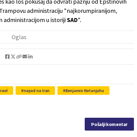
bes kao loš pokušaj da odvrati pažnju od Epstinovih
la Trampovu administraciju "najkorumpiranijom,
administracijom u istoriji
SAD
".
zrael
napad na Iran
Benjamin Netanjahu
Pošalji komentar