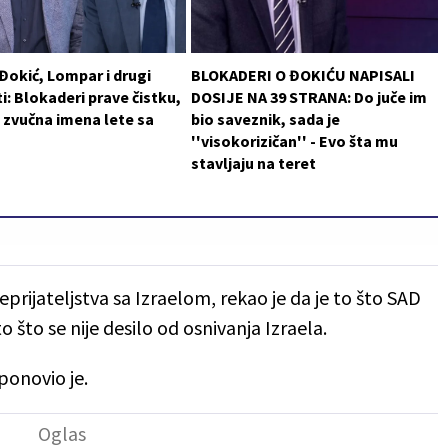
 Đokić, Lompar i drugi
BLOKADERI O ĐOKIĆU NAPISALI
i: Blokaderi prave čistku,
DOSIJE NA 39 STRANA: Do juče im
 zvučna imena lete sa
bio saveznik, sada je
''visokorizičan'' - Evo šta mu
stavljaju na teret
prijateljstva sa Izraelom, rekao je da je to što SAD
o što se nije desilo od osnivanja Izraela.
ponovio je.