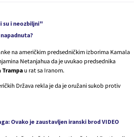
su i neozbiljni"
e napadnuta?
ranke na američkim predsedničkim izborima Kamala
Benjamina Netanjahua da je uvukao predsednika
a Trampa
u rat sa Iranom.
ičkih Država rekla je da je oružani sukob protiv
ga: Ovako je zaustavljen iranski brod VIDEO