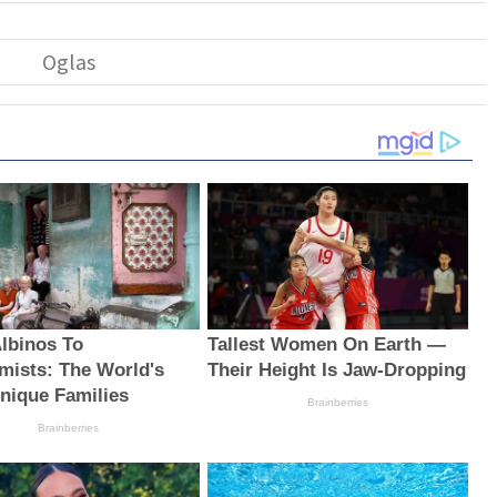
lbinos To
Tallest Women On Earth —
mists: The World's
Their Height Is Jaw-Dropping
nique Families
Brainberries
Brainberries