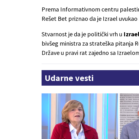
Prema Informativnom centru palestinske
Rešet Bet priznao da je Izrael uvukao
Stvarnost je da je politički vrh u
Izrae
bivšeg ministra za strateška pitanja
Države u pravi rat zajedno sa Izraelom
Udarne vesti