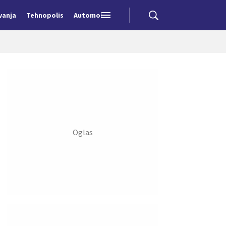
vanja
Tehnopolis
Automobili