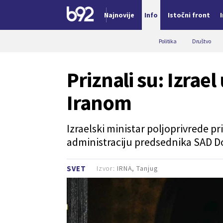
Najnovije
Info
Istočni front
Nova vest
Politika
Društvo
Priznali su: Izrae
Iranom
Izraelski ministar poljoprivrede pr
administraciju predsednika SAD D
Izvor:
IRNA, Tanjug
SVET