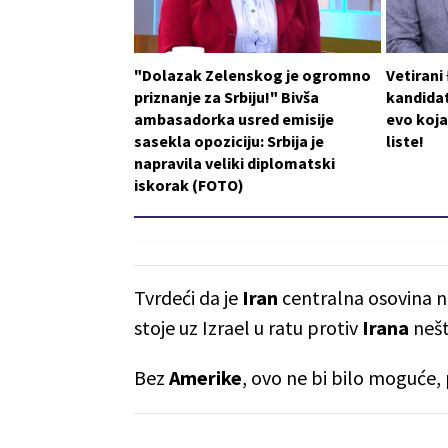
"Dolazak Zelenskog je ogromno
Vetirani
priznanje za Srbiju!" Bivša
kandidat
ambasadorka usred emisije
evo koja
sasekla opoziciju: Srbija je
liste!
napravila veliki diplomatski
iskorak (FOTO)
Tvrdeći da je
Iran
centralna osovina ne
stoje uz Izrael u ratu protiv
Irana
nešt
Bez
Amerike
, ovo ne bi bilo moguće, 