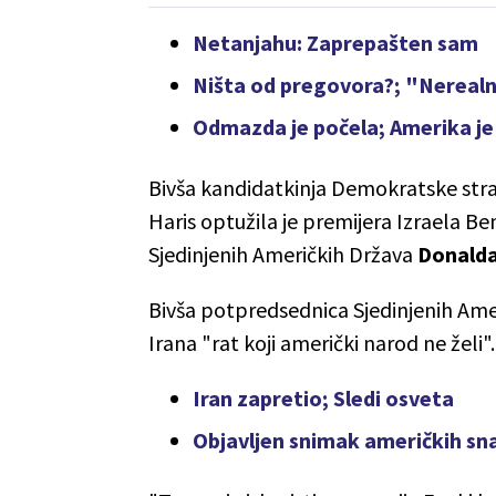
Netanjahu: Zaprepašten sam
Ništa od pregovora?; "Nerealni 
Odmazda je počela; Amerika j
Bivša kandidatkinja Demokratske st
Haris optužila je premijera Izraela 
Sjedinjenih Američkih Država
Donald
Bivša potpredsednica Sjedinjenih Amer
Irana "rat koji američki narod ne želi".
Iran zapretio; Sledi osveta
Objavljen snimak američkih sna