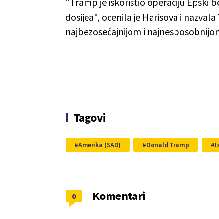
"Tramp je iskoristio operaciju Epski 
dosijea", ocenila je Harisova i nazva
najbezosećajnijom i najnesposobnijom 
Tagovi
Amerika (SAD)
Donald Tramp
I
Komentari
0