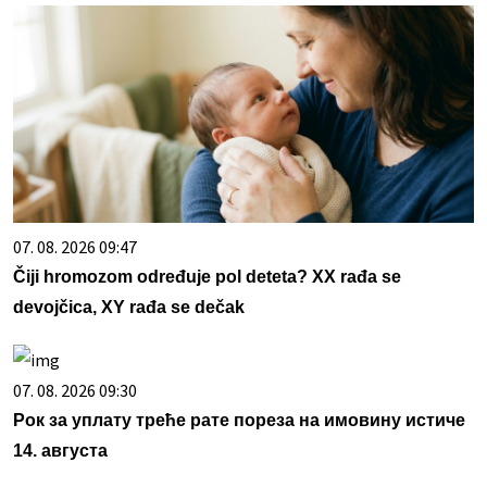
07. 08. 2026 09:47
Čiji hromozom određuje pol deteta? XX rađa se
devojčica, XY rađa se dečak
07. 08. 2026 09:30
Рок за уплату треће рате пореза на имовину истиче
14. августа