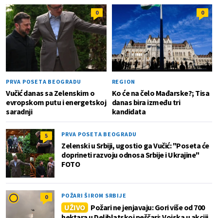
0
0
PRVA POSETA BEOGRADU
REGION
Vučić danas sa Zelenskim o
Ko će na čelo Mađarske?; Tisa
evropskom putu i energetskoj
danas bira između tri
saradnji
kandidata
PRVA POSETA BEOGRADU
5
Zelenski u Srbiji, ugostio ga Vučić: "Poseta će
doprineti razvoju odnosa Srbije i Ukrajine"
FOTO
POŽARI ŠIROM SRBIJE
0
UŽIVO
Požari ne jenjavaju: Gori više od 700
hektara u Deliblatskoj peščari; Vojska u akciji