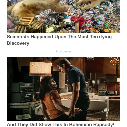
Scientists Happened Upon The Most Terrifying
Discovery
Brainberries
And They Did Show This In Bohemian Rapsody!