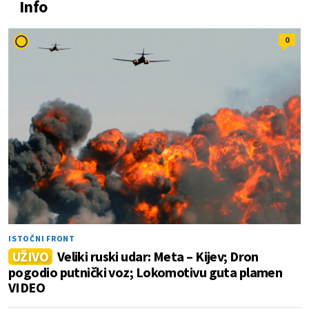
Info
0
ISTOČNI FRONT
UŽIVO
Veliki ruski udar: Meta – Kijev; Dron
pogodio putnički voz; Lokomotivu guta plamen
VIDEO