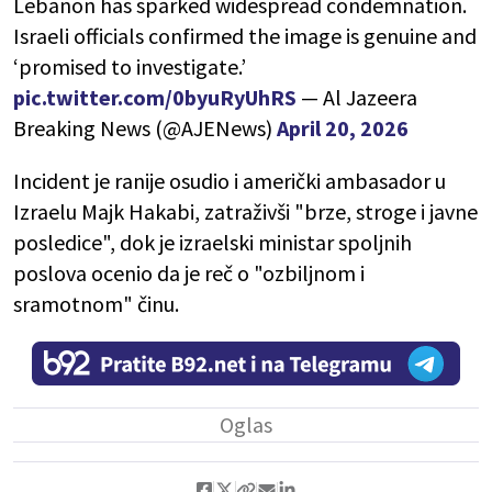
Lebanon has sparked widespread condemnation.
Israeli officials confirmed the image is genuine and
‘promised to investigate.’
pic.twitter.com/0byuRyUhRS
— Al Jazeera
Breaking News (@AJENews)
April 20, 2026
Incident je ranije osudio i američki ambasador u
Izraelu Majk Hakabi, zatraživši "brze, stroge i javne
posledice", dok je izraelski ministar spoljnih
poslova ocenio da je reč o "ozbiljnom i
sramotnom" činu.