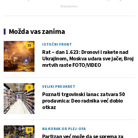
Brainberries
Možda vas zanima
ISTOČNI FRONT
25
Rat – dan 1.623: Dronovi i rakete nad
Ukrajinom, Moskva udara sve jače; Broj
mrtvih raste FOTO/VIDEO
VELIKI PREOKRET
0
Poznati trgovinski lanac zatvara 50
prodavnica: Deo radnika već dobio
otkaz
NA KORAK OD PLEJ-OFA
80
Partizan već može da se sprema za