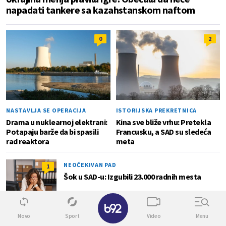
napadati tankere sa kazahstanskom naftom
0
2
NASTAVLJA SE OPERACIJA
ISTORIJSKA PREKRETNICA
Drama u nuklearnoj elektrani:
Kina sve bliže vrhu: Pretekla
Potapaju barže da bi spasili
Francusku, a SAD su sledeća
rad reaktora
meta
NEOČEKIVAN PAD
1
Šok u SAD-u: Izgubili 23.000 radnih mesta
✕
Novo
Sport
Video
Menu