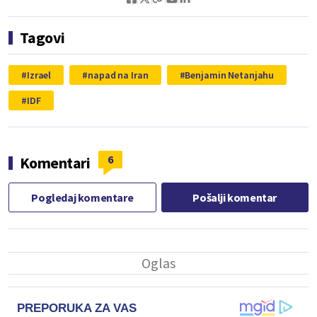
Tagovi
Izrael
napad na Iran
Benjamin Netanjahu
IDF
6
Komentari
Pogledaj komentare
Pošalji komentar
PREPORUKA ZA VAS