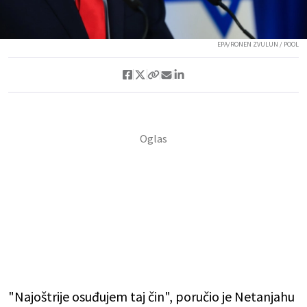
EPA/RONEN ZVULUN / POOL
"Najoštrije osuđujem taj čin", poručio je Netanjahu