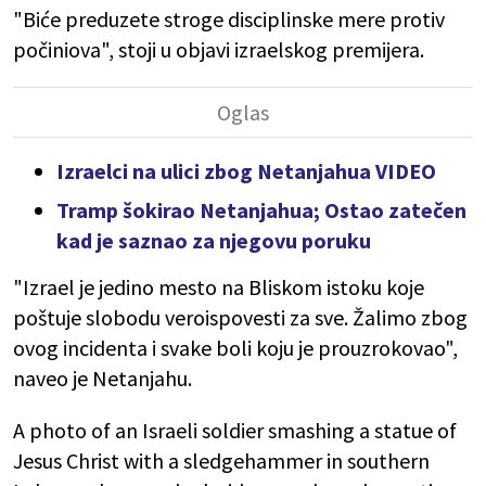
"Biće preduzete stroge disciplinske mere protiv
počiniova", stoji u objavi izraelskog premijera.
Izraelci na ulici zbog Netanjahua VIDEO
Tramp šokirao Netanjahua; Ostao zatečen
kad je saznao za njegovu poruku
"Izrael je jedino mesto na Bliskom istoku koje
poštuje slobodu veroispovesti za sve. Žalimo zbog
ovog incidenta i svake boli koju je prouzrokovao",
naveo je Netanjahu.
A photo of an Israeli soldier smashing a statue of
Jesus Christ with a sledgehammer in southern