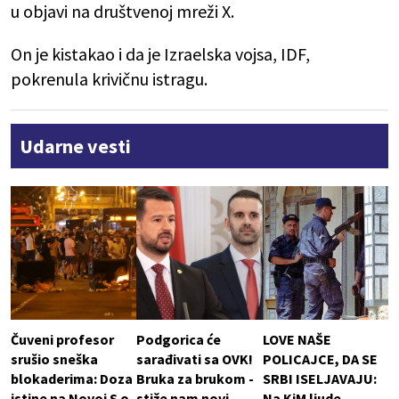
u objavi na društvenoj mreži X.
On je kistakao i da je Izraelska vojsa, IDF,
pokrenula krivičnu istragu.
Udarne vesti
Čuveni profesor
Podgorica će
LOVE NAŠE
srušio sneška
sarađivati sa OVK!
POLICAJCE, DA SE
blokaderima: Doza
Bruka za brukom -
SRBI ISELJAVAJU:
istine na Novoj S o
stiže nam novi
Na KiM ljude