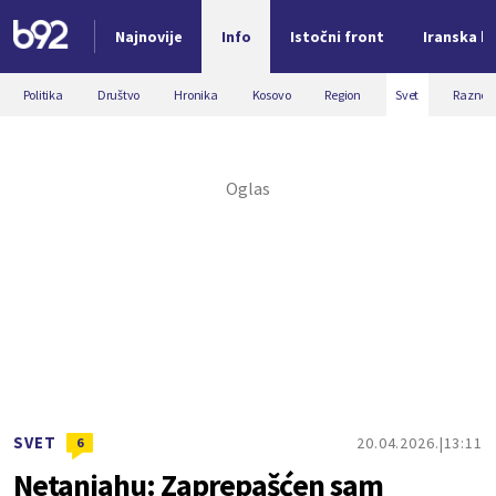
Najnovije
Info
Istočni front
Iranska kr
Nova vest
Politika
Društvo
Hronika
Kosovo
Region
Svet
Razno
SVET
20.04.2026.
13:11
6
Netanjahu: Zaprepašćen sam