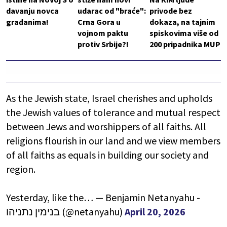
davanju novca
udarac od "braće":
privode bez
građanima!
Crna Gora u
dokaza, na tajnim
vojnom paktu
spiskovima više od
protiv Srbije?!
200 pripadnika MUP
As the Jewish state, Israel cherishes and upholds
the Jewish values of tolerance and mutual respect
between Jews and worshippers of all faiths. All
religions flourish in our land and we view members
of all faiths as equals in building our society and
region.
Yesterday, like the… — Benjamin Netanyahu -
בנימין נתניהו (@netanyahu)
April 20, 2026