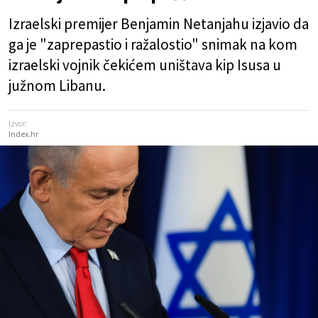
Izraelski premijer Benjamin Netanjahu izjavio da
ga je "zaprepastio i ražalostio" snimak na kom
izraelski vojnik čekićem uništava kip Isusa u
južnom Libanu.
Izvor:
Index.hr