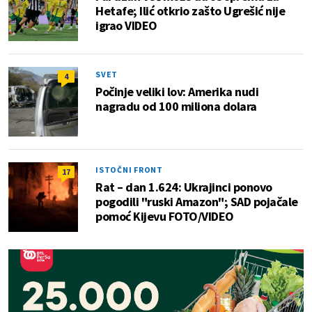
Hetafe; Ilić otkrio zašto Ugrešić nije
igrao VIDEO
SVET
4
Počinje veliki lov: Amerika nudi
nagradu od 100 miliona dolara
ISTOČNI FRONT
17
Rat – dan 1.624: Ukrajinci ponovo
pogodili "ruski Amazon"; SAD pojačale
pomoć Kijevu FOTO/VIDEO