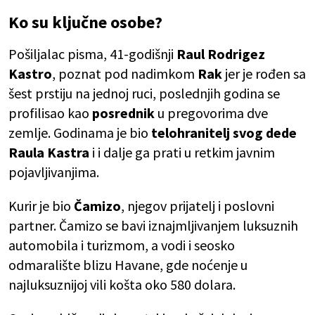
Ko su ključne osobe?
Pošiljalac pisma, 41-godišnji
Raul Rodrigez
Kastro
, poznat pod nadimkom
Rak
jer je rođen sa
šest prstiju na jednoj ruci, poslednjih godina se
profilisao kao
posrednik
u pregovorima dve
zemlje. Godinama je bio
telohranitelj svog dede
Raula Kastra
i i dalje ga prati u retkim javnim
pojavljivanjima.
Kurir je bio
Čamizo
, njegov prijatelj i poslovni
partner. Čamizo se bavi iznajmljivanjem luksuznih
automobila i turizmom, a vodi i seosko
odmaralište blizu Havane, gde noćenje u
najluksuznijoj vili košta oko 580 dolara.