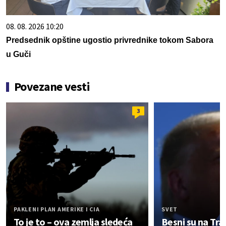
08. 08. 2026 10:20
Predsednik opštine ugostio privrednike tokom Sabora
u Guči
Povezane vesti
3
PAKLENI PLAN AMERIKE I CIA
SVET
To je to – ova zemlja sledeća
Besni su na Tra