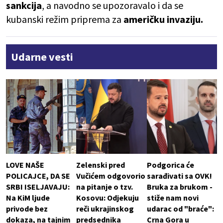
sankcija
, a navodno se upozoravalo i da se
kubanski režim priprema za
američku invaziju.
Udarne vesti
LOVE NAŠE
Zelenski pred
Podgorica će
POLICAJCE, DA SE
Vučićem odgovorio
sarađivati sa OVK!
SRBI ISELJAVAJU:
na pitanje o tzv.
Bruka za brukom -
Na KiM ljude
Kosovu: Odjekuju
stiže nam novi
privode bez
reči ukrajinskog
udarac od "braće":
dokaza, na tajnim
predsednika
Crna Gora u