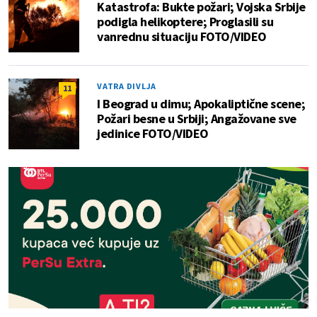
Katastrofa: Bukte požari; Vojska Srbije
podigla helikoptere; Proglasili su
vanrednu situaciju FOTO/VIDEO
VATRA DIVLJA
11
I Beograd u dimu; Apokaliptične scene;
Požari besne u Srbiji; Angažovane sve
jedinice FOTO/VIDEO