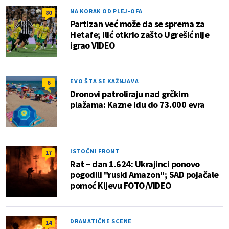
NA KORAK OD PLEJ-OFA
80
Partizan već može da se sprema za
Hetafe; Ilić otkrio zašto Ugrešić nije
igrao VIDEO
EVO ŠTA SE KAŽNJAVA
6
Dronovi patroliraju nad grčkim
plažama: Kazne idu do 73.000 evra
ISTOČNI FRONT
17
Rat – dan 1.624: Ukrajinci ponovo
pogodili "ruski Amazon"; SAD pojačale
pomoć Kijevu FOTO/VIDEO
DRAMATIČNE SCENE
14