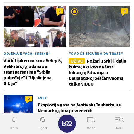
2
3
ODJEKUJE "ACO, SRBINE"
"OVO ĆE SIGURNO DA TRAJE"
Vučić fijakerom kroz Belegiš;
UŽIVO
Požari u Srbiji i dalje
Veliki broj građana sa
bukte; Aktivno na šest
transparentima "Srbija
lokacija; Situacija u
pobeđuje" i "Ujedinjena
Deliblatskoj peščari veoma
Srbija"
teška VIDEO
SVET
0
Eksplozija gasa na festivalu Taubertalu u
Nemačkoj; Ima povređenih
✕
Novo
Sport
Video
Menu