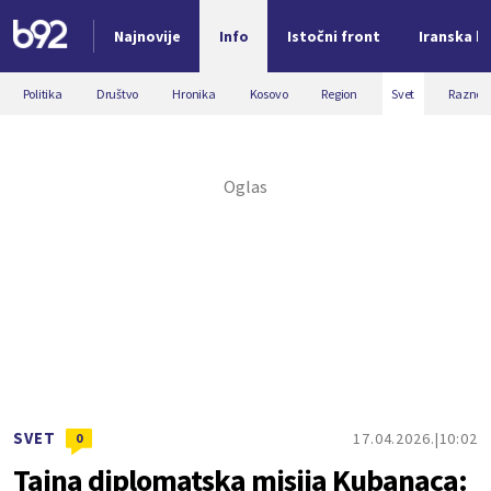
Najnovije
Info
Istočni front
Iranska kr
Nova vest
Politika
Društvo
Hronika
Kosovo
Region
Svet
Razno
SVET
17.04.2026.
10:02
0
Tajna diplomatska misija Kubanaca: