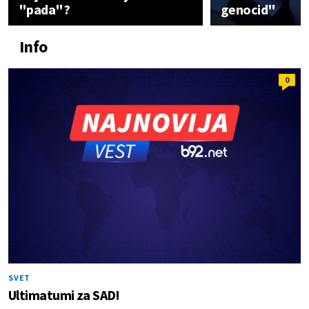
"pada"?
genocid"
Info
0
SVET
Ultimatumi za SAD!