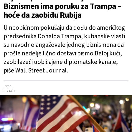
Biznismen ima poruku za Trampa –
hoće da zaobiđu Rubija
U neobičnom pokušaju da dođu do američkog
predsednika Donalda Trampa, kubanske vlasti
su navodno angažovale jednog biznismena da
prošle nedelje lično dostavi pismo Beloj kući,
zaobilazeći uobičajene diplomatske kanale,
piše Wall Street Journal.
Izvor:
Index.hr