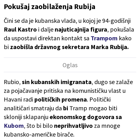
Pokušaj zaobilaženja Rubija
Čini se da je kubanska vlada, u kojoj je 94-godišnji
Raul Kastro
i dalje
najuticajnija
figura
, pokušala
da uspostavi direktan kontakt sa
Trampom
kako
bi
zaobišla državnog sekretara Marka Rubija.
Rubio,
sin kubanskih imigranata
, dugo se zalaže
za pojačavanje pritiska na komunističku vlast u
Havani radi
političkih
promena
. Politički
analitičari smatraju da
bi
Tramp mogao biti
skloniji sklapanju
ekonomskog dogovora sa
Kubom
, što bi bilo
neprihvatljivo
za mnoge
kubansko-američke birače.