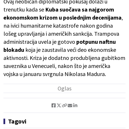
Ovaj neobičan diplomatski pokušaj dolazi u
trenutku kada se
Kuba suočava sa najgorom
ekonomskom krizom u poslednjim decenijama
,
na ivici humanitarne katastrofe nakon godina
lošeg upravljanja i američkih sankcija. Trampova
administracija uvela je gotovo
potpunu naftnu
blokadu
koja je zaustavila veći deo ekonomske
aktivnosti. Kriza je dodatno produbljena gubitkom
saveznika u Venecueli, nakon što je američka
vojska u januaru svrgnula Nikolasa Madura.
Tagovi