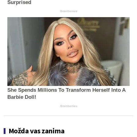
Surprised
Brainberries
She Spends Millions To Transform Herself Into A
Barbie Doll!
Brainberries
Možda vas zanima