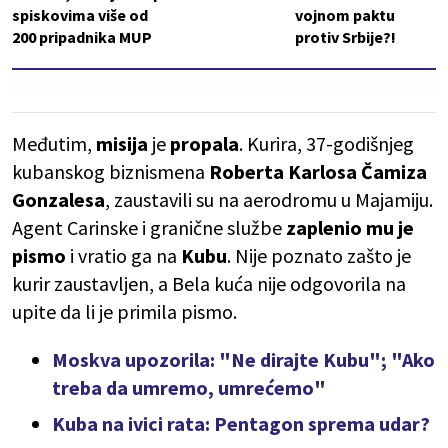
spiskovima više od
vojnom paktu
200 pripadnika MUP
protiv Srbije?!
Međutim,
misija
je
propala
. Kurira, 37-godišnjeg
kubanskog biznismena
Roberta Karlosa Čamiza
Gonzalesa
, zaustavili su na aerodromu u Majamiju.
Agent Carinske i granične službe
zaplenio mu je
pismo
i vratio ga na
Kubu
. Nije poznato zašto je
kurir zaustavljen, a Bela kuća nije odgovorila na
upite da li je primila pismo.
Moskva upozorila: "Ne dirajte Kubu"; "Ako
treba da umremo, umrećemo"
Kuba na ivici rata: Pentagon sprema udar?