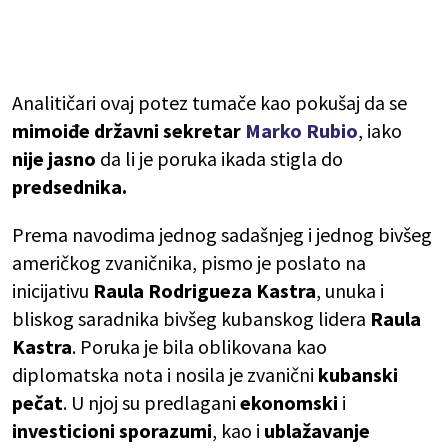
Analitičari ovaj potez tumače kao pokušaj da se
mimoiđe državni sekretar
Marko Rubio
, iako
nije
jasno
da li je poruka ikada stigla do
predsednika.
Prema navodima jednog sadašnjeg i jednog bivšeg
američkog zvaničnika, pismo je poslato na
inicijativu
Raula Rodrigueza Kastra
, unuka i
bliskog saradnika bivšeg kubanskog lidera
Raula
Kastra
. Poruka je bila oblikovana kao
diplomatska nota i nosila je zvanični
kubanski
pečat
. U njoj su predlagani
ekonomski
i
investicioni sporazumi
, kao i
ublažavanje