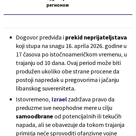
регионом
Dogovor predviđa i
prekid neprijateljstava
koji stupa na snagu 16. aprila 2026. godine u
17 časova po istočnoameričkom vremenu, u
trajanju od 10 dana. Ovaj period može biti
produžen ukoliko obe strane procene da
postoji napredak u pregovorima i jačanju
libanskog suvereniteta.
Istovremeno,
Izrael
zadržava pravo da
preduzme sve neophodne mere u cilju
samoodbrane
od potencijalnih ili tekućih
napada, ali se obavezuje da tokom trajanja
primirja neće sprovoditi ofanzivne vojne