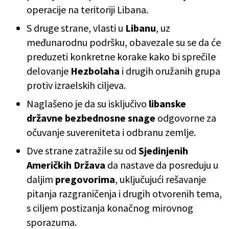
operacije na teritoriji Libana.
S druge strane, vlasti u
Libanu
, uz
međunarodnu podršku, obavezale su se da će
preduzeti konkretne korake kako bi sprečile
delovanje
Hezbolaha
i drugih oružanih grupa
protiv izraelskih ciljeva.
Naglašeno je da su isključivo
libanske
državne bezbednosne snage
odgovorne za
očuvanje suvereniteta i odbranu zemlje.
Dve strane zatražile su od
Sjedinjenih
Američkih Država
da nastave da posreduju u
daljim
pregovorima
, uključujući rešavanje
pitanja razgraničenja i drugih otvorenih tema,
s ciljem postizanja konačnog mirovnog
sporazuma.