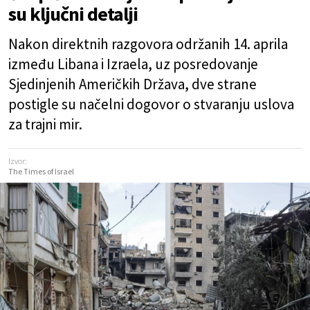
su ključni detalji
Nakon direktnih razgovora održanih 14. aprila
između Libana i Izraela, uz posredovanje
Sjedinjenih Američkih Država, dve strane
postigle su načelni dogovor o stvaranju uslova
za trajni mir.
Izvor:
The Times of Israel