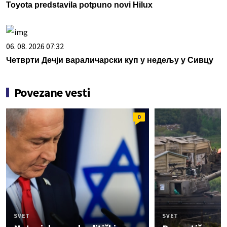
Toyota predstavila potpuno novi Hilux
06. 08. 2026 07:32
Четврти Дечји вараличарски куп у недељу у Сивцу
Povezane vesti
0
SVET
SVET