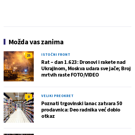
Možda vas zanima
ISTOČNI FRONT
25
Rat – dan 1.623: Dronovi i rakete nad
Ukrajinom, Moskva udara sve jače; Broj
mrtvih raste FOTO/VIDEO
VELIKI PREOKRET
0
Poznati trgovinski lanac zatvara 50
prodavnica: Deo radnika već dobio
otkaz