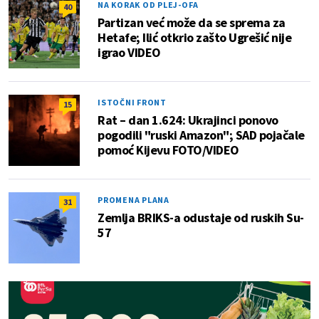
NA KORAK OD PLEJ-OFA
40
Partizan već može da se sprema za
Hetafe; Ilić otkrio zašto Ugrešić nije
igrao VIDEO
ISTOČNI FRONT
15
Rat – dan 1.624: Ukrajinci ponovo
pogodili "ruski Amazon"; SAD pojačale
pomoć Kijevu FOTO/VIDEO
PROMENA PLANA
31
Zemlja BRIKS-a odustaje od ruskih Su-
57