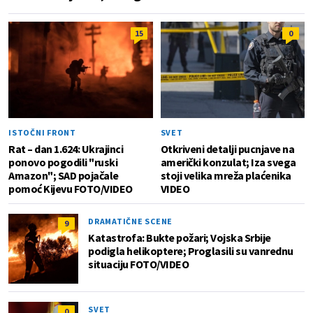
15
0
ISTOČNI FRONT
SVET
Rat – dan 1.624: Ukrajinci
Otkriveni detalji pucnjave na
ponovo pogodili "ruski
američki konzulat; Iza svega
Amazon"; SAD pojačale
stoji velika mreža plaćenika
pomoć Kijevu FOTO/VIDEO
VIDEO
DRAMATIČNE SCENE
9
Katastrofa: Bukte požari; Vojska Srbije
podigla helikoptere; Proglasili su vanrednu
situaciju FOTO/VIDEO
SVET
0