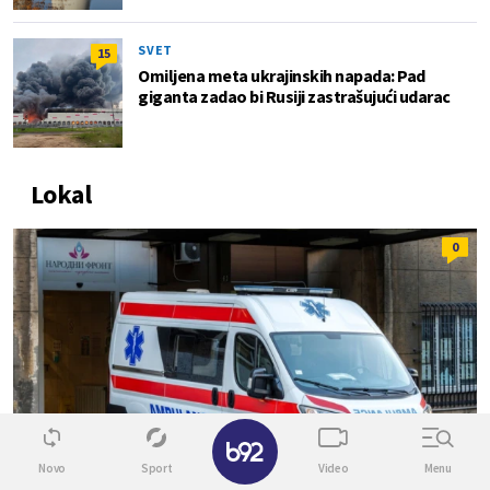
SVET
15
Omiljena meta ukrajinskih napada: Pad
giganta zadao bi Rusiji zastrašujući udarac
Lokal
0
✕
Novo
Sport
Video
Menu