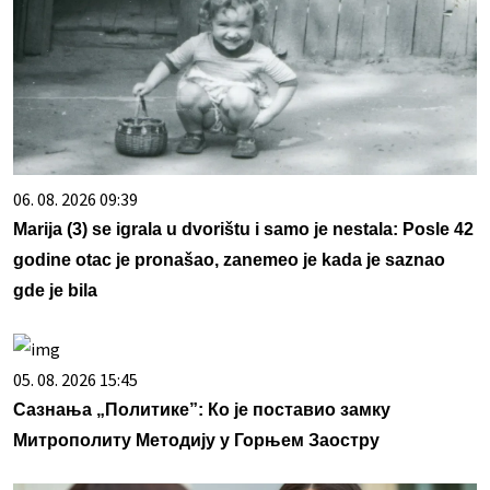
06. 08. 2026 09:39
Marija (3) se igrala u dvorištu i samo je nestala: Posle 42
godine otac je pronašao, zanemeo je kada je saznao
gde je bila
05. 08. 2026 15:45
Сазнања „Политике”: Ко је поставио замку
Митрополиту Методију у Горњем Заостру