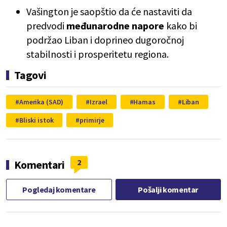
Vašington je saopštio da će nastaviti da
predvodi
međunarodne napore
kako bi
podržao Liban i doprineo dugoročnoj
stabilnosti i prosperitetu regiona.
Tagovi
Amerika (SAD)
Izrael
Hamas
Liban
Bliski istok
primirje
2
Komentari
Pogledaj komentare
Pošalji komentar