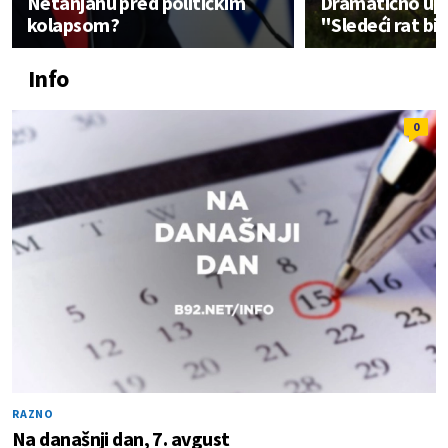
Netanjahu pred političkim
Dramatično up
kolapsom?
"Sledeći rat bić
Info
0
RAZNO
Na današnji dan, 7. avgust