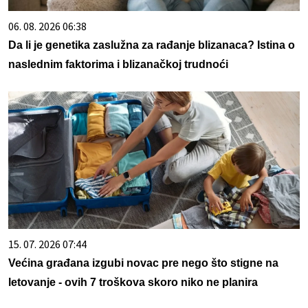
06. 08. 2026 06:38
Da li je genetika zaslužna za rađanje blizanaca? Istina o
naslednim faktorima i blizanačkoj trudnoći
15. 07. 2026 07:44
Većina građana izgubi novac pre nego što stigne na
letovanje - ovih 7 troškova skoro niko ne planira