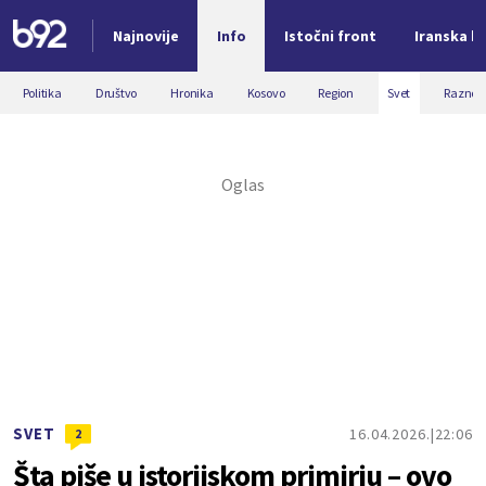
Najnovije
Info
Istočni front
Iranska kr
Nova vest
Politika
Društvo
Hronika
Kosovo
Region
Svet
Razno
SVET
16.04.2026.
22:06
2
Šta piše u istorijskom primirju – ovo