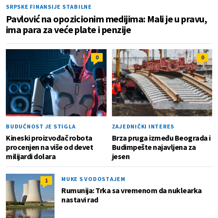
SRPSKE FINANSIJE STABILNE
Pavlović na opozicionim medijima: Mali je u pravu,
ima para za veće plate i penzije
0
0
BUDUĆNOST JE STIGLA
ZAJEDNIČKI INTERES
Kineski proizvođač robota
Brza pruga između Beograda i
procenjen na više od devet
Budimpešte najavljena za
milijardi dolara
jesen
MUKE S VODOSTAJEM
1
Rumunija: Trka sa vremenom da nuklearka
nastavi rad