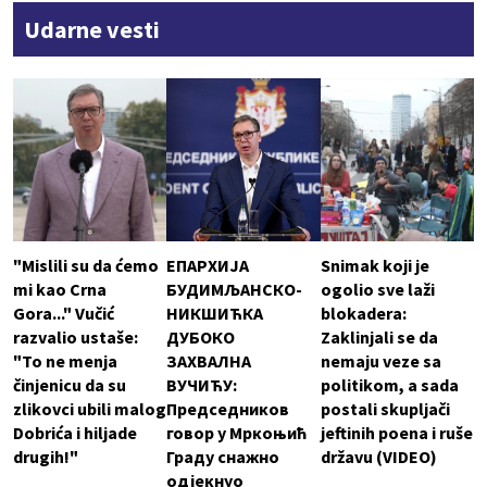
Udarne vesti
"Mislili su da ćemo
ЕПАРХИЈА
Snimak koji je
mi kao Crna
БУДИМЉАНСКО-
ogolio sve laži
Gora..." Vučić
НИКШИЋКА
blokadera:
razvalio ustaše:
ДУБОКО
Zaklinjali se da
"To ne menja
ЗАХВАЛНА
nemaju veze sa
činjenicu da su
ВУЧИЋУ:
politikom, a sada
zlikovci ubili malog
Председников
postali skupljači
Dobrića i hiljade
говор у Мркоњић
jeftinih poena i ruše
drugih!"
Граду снажно
državu (VIDEO)
одјекнуо