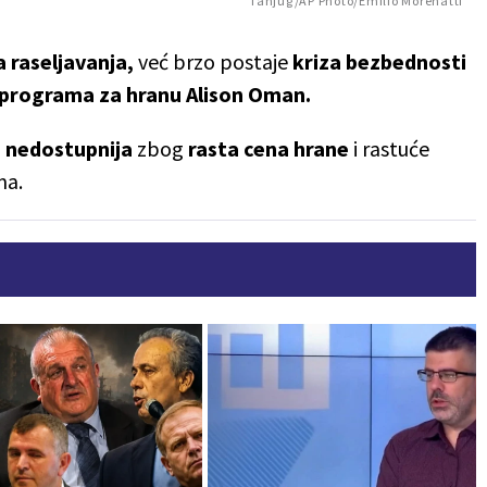
Tanjug/AP Photo/Emilio Morenatti
a raseljavanja,
već brzo postaje
kriza bezbednosti
programa za hranu Alison Oman.
 nedostupnija
zbog
rasta cena hrane
i rastuće
ma.