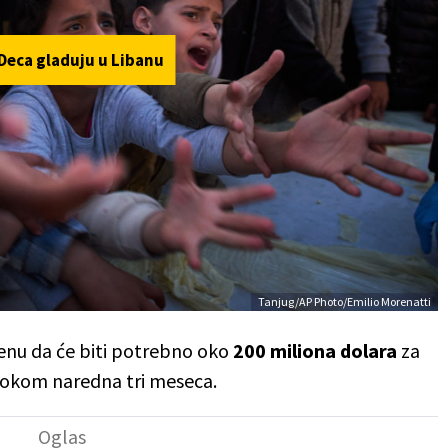
Deca gladuju u Libanu
Tanjug/AP Photo/Emilio Morenatti
enu da će biti potrebno oko
200 miliona dolara
za
okom naredna tri meseca.