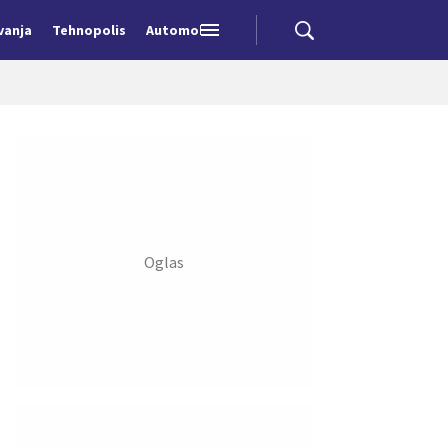
vanja
Tehnopolis
Automobili