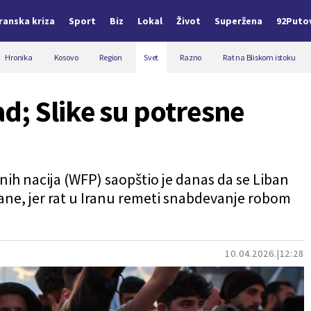
Iranska kriza
Sport
Biz
Lokal
Život
Superžena
92Puto
Hronika
Kosovo
Region
Svet
Razno
Rat na Bliskom istoku
d; Slike su potresne
nih nacija (WFP) saopštio je danas da se Liban
ane, jer rat u Iranu remeti snabdevanje robom
10.04.2026.
12:28