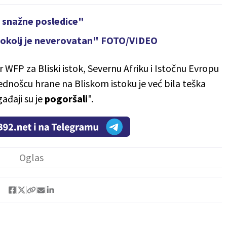
i snažne posledice"
pokolj je neverovatan" FOTO/VIDEO
 WFP za Bliski istok, Severnu Afriku i Istočnu Evropu
dnošcu hrane na Bliskom istoku je već bila teška
ađaji su je
pogoršali
".