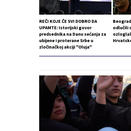
REČI KOJE ĆE SVI DOBRO DA
Beograd 
UPAMTE: Istorijski govor
odlučili 
predsednika na Danu sećanja za
ozlogla
ubijene i proterane Srbe u
Hrvatske
zločinačkoj akciji "Oluja"