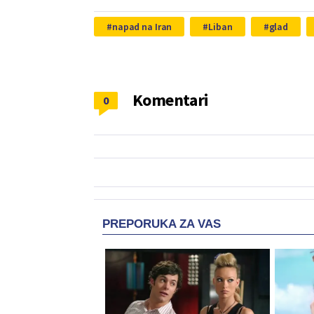
napad na Iran
Liban
glad
Komentari
0
PREPORUKA ZA VAS