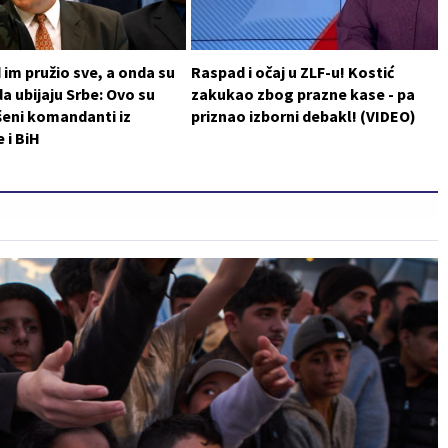
im pružio sve, a onda su
Raspad i očaj u ZLF-u! Kostić
da ubijaju Srbe: Ovo su
zakukao zbog prazne kase - pa
šeni komandanti iz
priznao izborni debakl! (VIDEO)
 i BiH