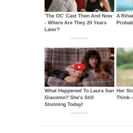
'The OC' Cast Then And Now
A Riha
- Where Are They 20 Years
Probab
Later?
Brainberries
What Happened To Laura San
Her St
Giacomo? She's Still
Think—
Stunning Today!
Brainberries