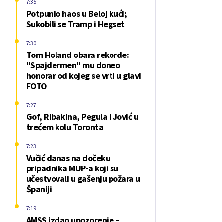
7:35
Potpunio haos u Beloj kući;
Sukobili se Tramp i Hegset
7:30
Tom Holand obara rekorde:
"Spajdermen" mu doneo
honorar od kojeg se vrti u glavi
FOTO
7:27
Gof, Ribakina, Pegula i Jović u
trećem kolu Toronta
7:23
Vučić danas na dočeku
pripadnika MUP-a koji su
učestvovali u gašenju požara u
Španiji
7:19
AMSS izdao upozorenje –