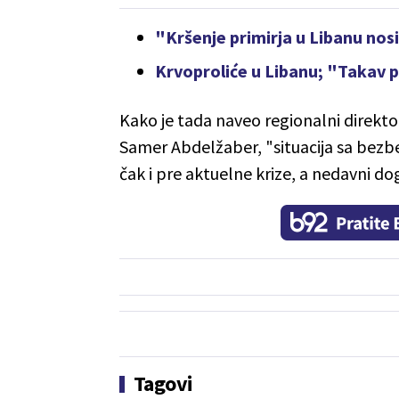
"Kršenje primirja u Libanu nos
Krvoproliće u Libanu; "Takav 
Kako je tada naveo regionalni direktor
Samer Abdelžaber, "situacija sa bezbe
čak i pre aktuelne krize, a nedavni dog
Tagovi