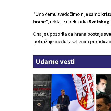
"Ono čemu svedočimo nije samo
kriz
hrane
", rekla je direktorka
Svetskog 
Ona je upozorila da hrana postaje
sve
potražnje među raseljenim porodica
Udarne vesti