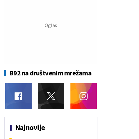
B92 na društvenim mrežama
Najnovije