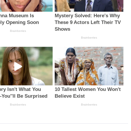
nna Museum Is
Mystery Solved: Here's Why
ly Opening Soon
These 9 Actors Left Their TV
Shows
Brainberries
Brainberries
ory Isn't What You
10 Tallest Women You Won't
You''ll Be Surprised
Believe Exist
Brainberries
Brainberries