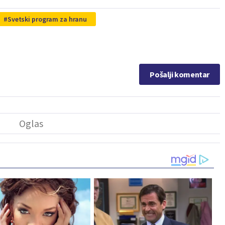
Svetski program za hranu
Pošalji komentar