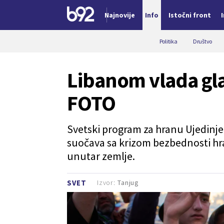
Najnovije
Info
Istočni front
Nova vest
Politika
Društvo
Libanom vlada gla
FOTO
Svetski program za hranu Ujedinje
suočava sa krizom bezbednosti hr
unutar zemlje.
Izvor:
Tanjug
SVET