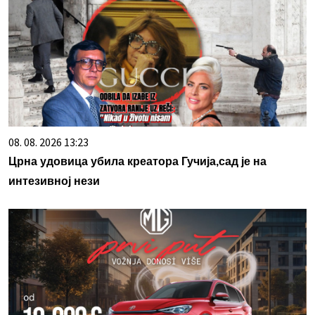
08. 08. 2026 13:23
Црна удовица убила креатора Гучија,сад је на
интезивној нези