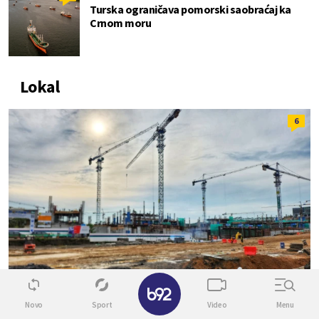
Turska ograničava pomorski saobraćaj ka
Crnom moru
Lokal
6
✕
Novo
Sport
Video
Menu