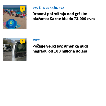
EVO ŠTA SE KAŽNJAVA
6
Dronovi patroliraju nad grčkim
plažama: Kazne idu do 73.000 evra
SVET
4
Počinje veliki lov: Amerika nudi
nagradu od 100 miliona dolara