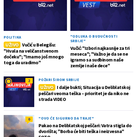
"ODLUKA O BUDUĆNOSTI
POLITIKA
SRBIJE"
UŽIVO
Vučić u Belegišu:
Vučić: "Izbori najkasnije za tri
"Hvala na veličanstvenom
meseca"; "Važno je da se ne
dočeku"; "Imamo još mnogo
igramo sa sudbinom naše
toga da uradimo"
zemlje i naše dece"
POŽARI ŠIROM SRBIJE
2
UŽIVO
I dalje bukti; Situacija u Deliblatskoj
peščari veoma teška – prioritet je da niko ne
strada VIDEO
"OVO ĆE SIGURNO DA TRAJE"
0
Pakao na Deliblatskoj peščari: Vatra stigla do
dvorišta; "Borba će biti teška i neizvesna"
FOTO