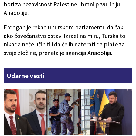
bori za nezavisnost Palestine i brani prvu liniju
Anadolije.
Erdogan je rekao u turskom parlamentu da čak i
ako čovečanstvo ostavi Izrael na miru, Turska to
nikada neće učiniti i da će ih naterati da plate za
svoje zločine, prenela je agencija Anadolija.
Udarne vesti