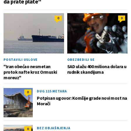
da prate plate"
0
0
POSTAVILI USLOVE
OBEZBEDILI SE
"Iran obećao nesmetan
SAD ulažu 400 miliona dolara u
protok nafte kroz Ormuski
rudnik skandijuma
moreuz"
DUG 115 METARA
0
Potpisan ugovor: Komšije grade novi most na
Morači
BEZ OBJAŠNJENJA
0