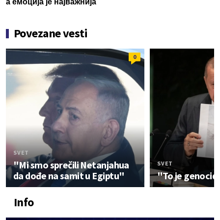
а емоција је најважнија
Povezane vesti
0
SVET
"Mi smo sprečili Netanjahua
SVET
da dođe na samit u Egiptu"
"To je genocid
Info