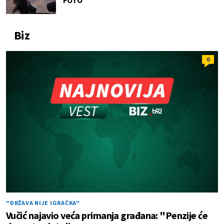
Biz
0
"DRŽAVA NIJE IGRAČKA"
Vučić najavio veća primanja građana: "Penzije će