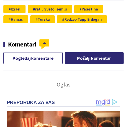
Izrael
rat u Svetoj zemlji
Palestina
Hamas
Turska
Redžep Tajip Erdogan
4
Komentari
Pogledaj komentare
Pošalji komentar
PREPORUKA ZA VAS