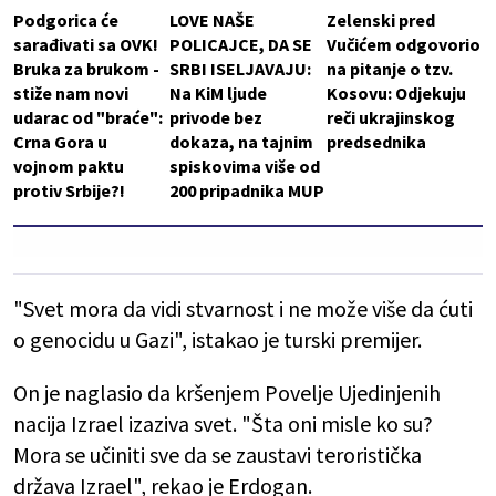
Podgorica će
LOVE NAŠE
Zelenski pred
sarađivati sa OVK!
POLICAJCE, DA SE
Vučićem odgovorio
Bruka za brukom -
SRBI ISELJAVAJU:
na pitanje o tzv.
stiže nam novi
Na KiM ljude
Kosovu: Odjekuju
udarac od "braće":
privode bez
reči ukrajinskog
Crna Gora u
dokaza, na tajnim
predsednika
vojnom paktu
spiskovima više od
protiv Srbije?!
200 pripadnika MUP
"Svet mora da vidi stvarnost i ne može više da ćuti
o genocidu u Gazi", istakao je turski premijer.
On je naglasio da kršenjem Povelje Ujedinjenih
nacija Izrael izaziva svet. "Šta oni misle ko su?
Mora se učiniti sve da se zaustavi teroristička
država Izrael", rekao je Erdogan.