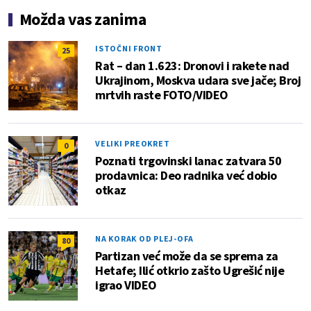
Možda vas zanima
ISTOČNI FRONT
25
Rat – dan 1.623: Dronovi i rakete nad
Ukrajinom, Moskva udara sve jače; Broj
mrtvih raste FOTO/VIDEO
VELIKI PREOKRET
0
Poznati trgovinski lanac zatvara 50
prodavnica: Deo radnika već dobio
otkaz
NA KORAK OD PLEJ-OFA
80
Partizan već može da se sprema za
Hetafe; Ilić otkrio zašto Ugrešić nije
igrao VIDEO