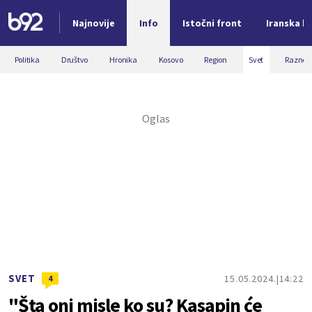
Najnovije
Info
Istočni front
Iranska kr
Nova vest
Politika
Društvo
Hronika
Kosovo
Region
Svet
Razno
SVET
15.05.2024.
14:22
4
"Šta oni misle ko su? Kasapin će