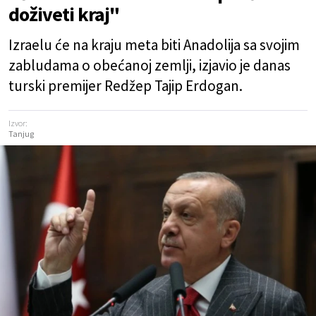
doživeti kraj"
Izraelu će na kraju meta biti Anadolija sa svojim
zabludama o obećanoj zemlji, izjavio je danas
turski premijer Redžep Tajip Erdogan.
Izvor:
Tanjug