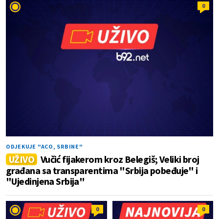
0
ODJEKUJE "ACO, SRBINE"
UŽIVO
Vučić fijakerom kroz Belegiš; Veliki broj
građana sa transparentima "Srbija pobeđuje" i
"Ujedinjena Srbija"
0
0