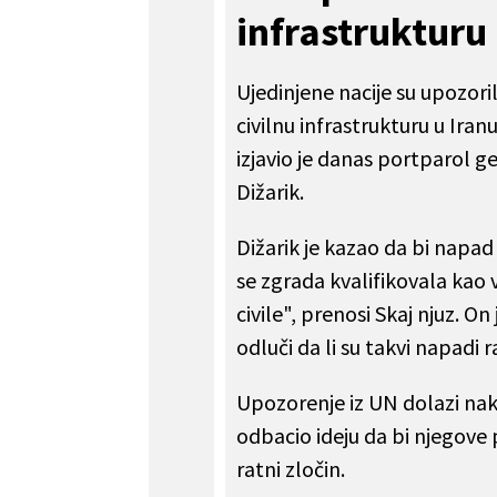
infrastrukturu 
Ujedinjene nacije su upozor
civilnu infrastrukturu u Ir
izjavio je danas portparol 
Dižarik.
Dižarik je kazao da bi napad 
se zgrada kvalifikovala kao v
civile", prenosi Skaj njuz. 
odluči da li su takvi napadi ra
Upozorenje iz UN dolazi na
odbacio ideju da bi njegove 
ratni zločin.