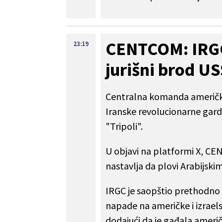
CENTCOM: IRGC
23:19
jurišni brod US
Centralna komanda američke
Iranske revolucionarne gard
"Tripoli".
U objavi na platformi X, CE
nastavlja da plovi Arabijsk
IRGC je saopštio prethodno d
napade na američke i izraels
dodajući da je gađala američk