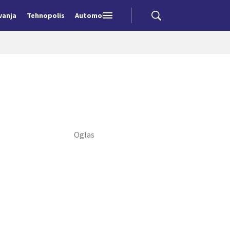
vanja
Tehnopolis
Automobili