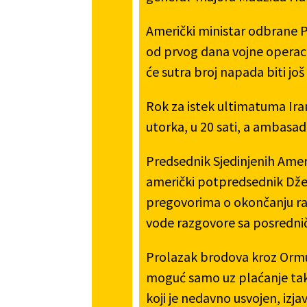
Američki ministar odbrane Pi
od prvog dana vojne operaci
će sutra broj napada biti još 
Rok za istek ultimatuma Ira
utorka, u 20 sati, a ambasa
Predsednik Sjedinjenih Amer
američki potpredsednik Dže
pregovorima o okončanju rat
vode razgovore sa posredni
Prolazak brodova kroz Ormus
moguć samo uz plaćanje tak
koji je nedavno usvojen, izja