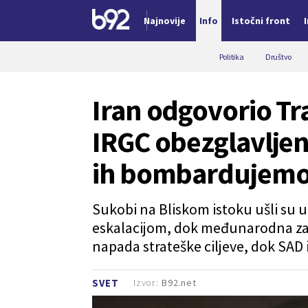
Najnovije
Info
Istočni front
Nova vest
Politika
Društvo
Iran odgovorio Tra
IRGC obezglavljen
ih bombardujemo
Sukobi na Bliskom istoku ušli su u 
eskalacijom, dok međunarodna zaje
napada strateške ciljeve, dok SAD
Izvor:
B92.net
SVET