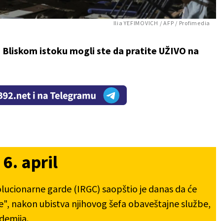
Ilia YEFIMOVICH / AFP / Profimedia
a Bliskom istoku mogli ste da pratite UŽIVO na
6. april
olucionarne garde (IRGC) saopštio je danas da će
e", nakon ubistva njihovog šefa obaveštajne službe,
demija.