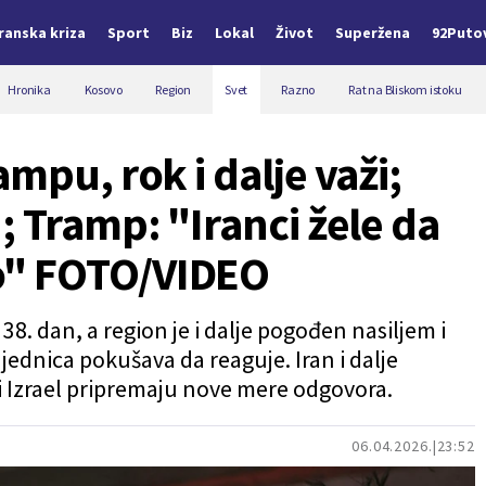
Iranska kriza
Sport
Biz
Lokal
Život
Superžena
92Puto
Hronika
Kosovo
Region
Svet
Razno
Rat na Bliskom istoku
mpu, rok i dalje važi;
; Tramp: "Iranci žele da
" FOTO/VIDEO
38. dan, a region je i dalje pogođen nasiljem i
dnica pokušava da reaguje. Iran i dalje
 i Izrael pripremaju nove mere odgovora.
06.04.2026.
23:52