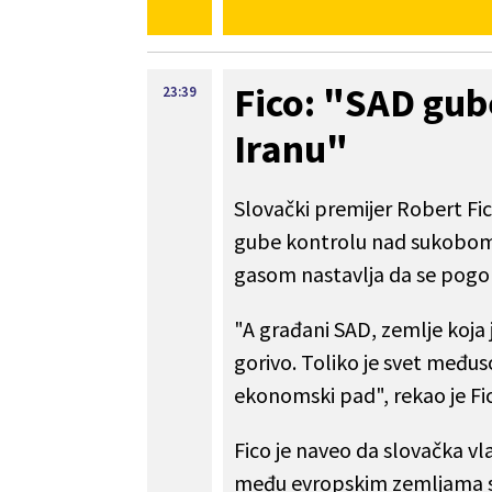
Fico: "SAD gu
23:39
Iranu"
Slovački premijer Robert Fi
gube kontrolu nad sukobom u 
gasom nastavlja da se pogo
"A građani SAD, zemlje koja je
gorivo. Toliko je svet među
ekonomski pad", rekao je Fic
Fico je naveo da slovačka vl
među evropskim zemljama s