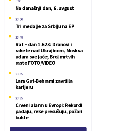
0:00
Na današnji dan, 6. avgust
23:50
Tri medalje za Srbiju na EP
23:48
Rat – dan 1.623: Dronovi i
rakete nad Ukrajinom, Moskva
udara sve jače; Broj mrtvih
raste FOTO/VIDEO
23:35
Lara Gut-Behrami završila
karijeru
23:35
Crveni alarm u Evropi: Rekordi
padaju, reke presušuju, požari
bukte