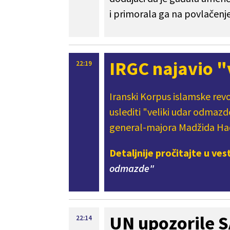
i primorala ga na povlačenj
IRGC najavio "
22:19
Iranski Korpus islamske rev
uslediti "veliki udar odmazd
general-majora Madžida Ha
Detaljnije pročitajte u ves
odmazde"
UN upozorile S
22:14