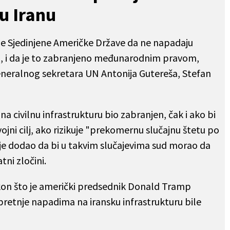
u Iranu
ile Sjedinjene Američke Države da ne napadaju
anu, i da je to zabranjeno međunarodnim pravom,
generalnog sekretara UN Antonija Gutereša, Stefan
na civilnu infrastrukturu bio zabranjen, čak i ako bi
ojni cilj, ako rizikuje "prekomernu slučajnu štetu po
On je dodao da bi u takvim slučajevima sud morao da
tni zločini.
kon što je američki predsednik Donald Tramp
pretnje napadima na iransku infrastrukturu bile