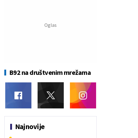
B92 na društvenim mrežama
Najnovije