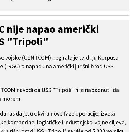
 nije napao američki
S "Tripoli"
 vojske (CENTCOM) negirala je tvrdnju Korpusa
e (IRGC) o napadu na američki jurišni brod USS
NTCOM navodi da USS "Tripoli" nije napadnut i da
im morem.
anas da je, u okviru nove faze operacije, izvela
ke komandne, logističke i industrijsko-vojne ciljeve,
i jurišni brod USS "Tripoli" sa više od 5.000 vojnika