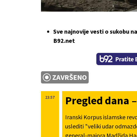
Sve najnovije vesti o sukobu n
B92.net
ZAVRŠENO
Pregled dana – 
23:57
Iranski Korpus islamske rev
uslediti "veliki udar odmazd
general-majora Madžida Ha