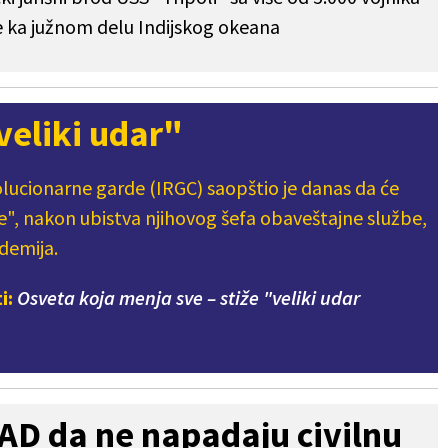
e ka južnom delu Indijskog okeana
veliki udar"
olucionarne garde (IRGC) saopštio je danas da će
e", nakon ubistva njihovog šefa obaveštajne službe,
demija.
ti:
Osveta koja menja sve – stiže "veliki udar
AD da ne napadaju civilnu