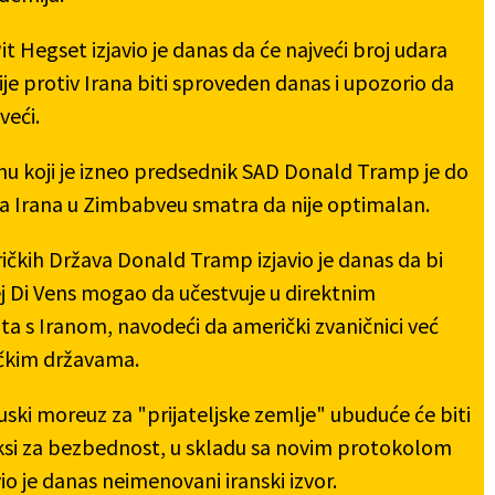
t Hegset izjavio je danas da će najveći broj udara
je protiv Irana biti sproveden danas i upozorio da
veći.
nu koji je izneo predsednik SAD Donald Tramp je do
da Irana u Zimbabveu smatra da nije optimalan.
ičkih Država Donald Tramp izjavio je danas da bi
j Di Vens mogao da učestvuje u direktnim
a s Iranom, navodeći da američki zvaničnici već
čkim državama.
ki moreuz za "prijateljske zemlje" ubuduće će biti
si za bezbednost, u skladu sa novim protokolom
vio je danas neimenovani iranski izvor.