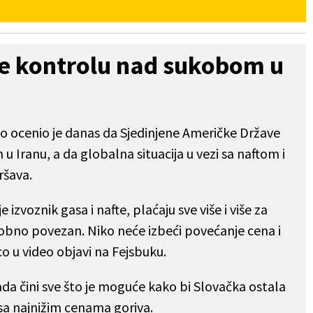
be kontrolu nad sukobom u
co ocenio je danas da Sjedinjene Američke Države
Iranu, a da globalna situacija u vezi sa naftom i
ršava.
 izvoznik gasa i nafte, plaćaju sve više i više za
sobno povezan. Niko neće izbeći povećanje cena i
o u video objavi na Fejsbuku.
ada čini sve što je moguće kako bi Slovačka ostala
a najnižim cenama goriva.