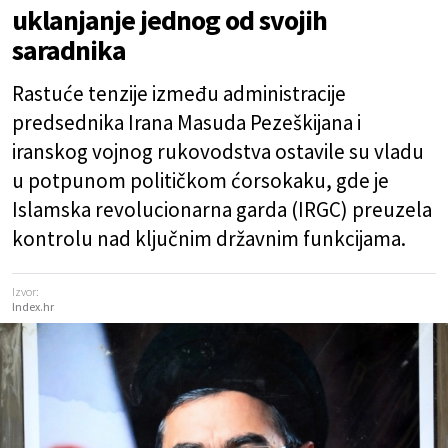
uklanjanje jednog od svojih
saradnika
Rastuće tenzije između administracije
predsednika Irana Masuda Pezeškijana i
iranskog vojnog rukovodstva ostavile su vladu
u potpunom političkom ćorsokaku, gde je
Islamska revolucionarna garda (IRGC) preuzela
kontrolu nad ključnim državnim funkcijama.
Izvor:
Index.hr