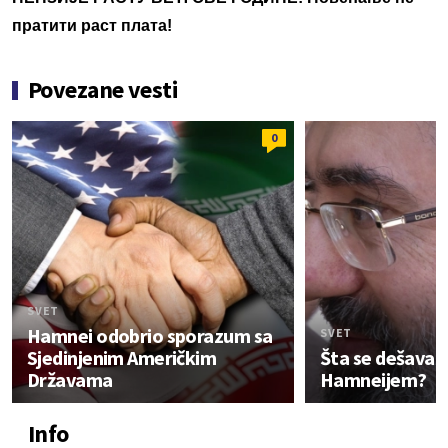
пратити раст плата!
Povezane vesti
0
SVET
Hamnei odobrio sporazum sa
SVET
Sjedinjenim Američkim
Šta se dešava
Državama
Hamneijem?
Info