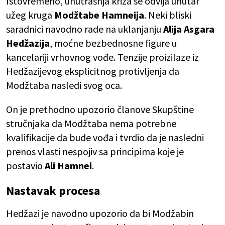
Istovremeno, unutrašnja kriza se odvija unutar
užeg kruga
Modžtabe Hamneija
. Neki bliski
saradnici navodno rade na uklanjanju
Alija Asgara
Hedžazija
, moćne bezbednosne figure u
kancelariji vrhovnog vođe. Tenzije proizilaze iz
Hedžazijevog eksplicitnog protivljenja da
Modžtaba nasledi svog oca.
On je prethodno upozorio članove Skupštine
stručnjaka da Modžtaba nema potrebne
kvalifikacije da bude vođa i tvrdio da je nasledni
prenos vlasti nespojiv sa principima koje je
postavio
Ali Hamnei
.
Nastavak procesa
Hedžazi je navodno upozorio da bi Modžabin