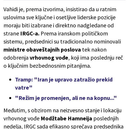
Vahidi je, prema izvorima, insistirao da u ratnim
uslovima sve ključne i osetljive liderske pozicije
moraju biti izabrane i direktno nadgledane od
strane
IRGC-a.
Prema iranskom političkom
sistemu, predsednici su tradicionalno nominovali
ministre obaveštajnih poslova
tek nakon
odobrenja
vrhovnog vođe
, koji ima poslednju reč
o ključnim bezbednosnim pitanjima.
Tramp: "Iran je upravo zatražio prekid
vatre"
"Režim je promenjen, ali ne na kopnu..."
Međutim, s obzirom na neizvesno stanje i lokaciju
vrhovnog vođe
Modžtabe Hamneija
poslednjih
nedelja, IRGC sada efikasno sprečava predsednika