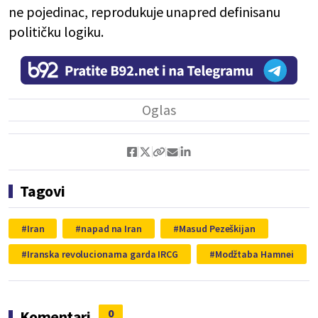
ne pojedinac, reprodukuje unapred definisanu
političku logiku.
Tagovi
Iran
napad na Iran
Masud Pezeškijan
Iranska revolucionarna garda IRCG
Modžtaba Hamnei
0
Komentari