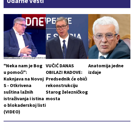
Udarne vesti
"Neka nam je Bog
VUČIĆ DANAS
Anatomija jedne
u pomoći":
OBILAZI RADOVE:
izdaje
Kuknjava na Novoj
Predsednik će obići
S - Otkrivena
rekonstrukciju
suština lažnih
Starog železničkog
istraživanja i istina
mosta
o blokaderskoj listi
(VIDEO)