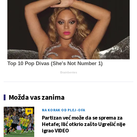
Top 10 Pop Divas (She's Not Number 1)
Brainberries
Možda vas zanima
NA KORAK OD PLEJ-OFA
80
Partizan već može da se sprema za
Hetafe; Ilić otkrio zašto Ugrešić nije
igrao VIDEO