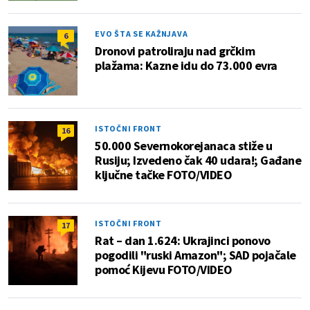
EVO ŠTA SE KAŽNJAVA
6
Dronovi patroliraju nad grčkim
plažama: Kazne idu do 73.000 evra
ISTOČNI FRONT
16
50.000 Severnokorejanaca stiže u
Rusiju; Izvedeno čak 40 udara!; Gađane
ključne tačke FOTO/VIDEO
ISTOČNI FRONT
17
Rat – dan 1.624: Ukrajinci ponovo
pogodili "ruski Amazon"; SAD pojačale
pomoć Kijevu FOTO/VIDEO