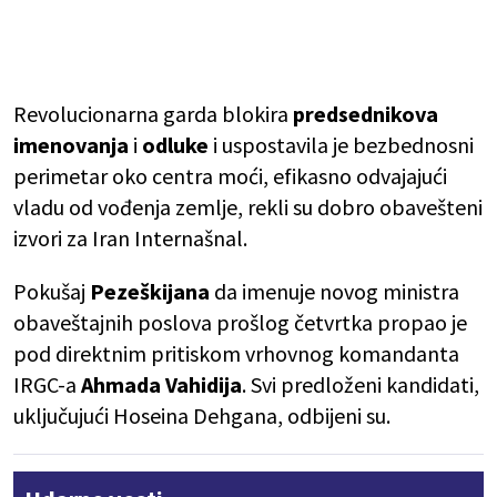
Revolucionarna garda blokira
predsednikova
imenovanja
i
odluke
i uspostavila je bezbednosni
perimetar oko centra moći, efikasno odvajajući
vladu od vođenja zemlje, rekli su dobro obavešteni
izvori za Iran Internašnal.
Pokušaj
Pezeškijana
da imenuje novog ministra
obaveštajnih poslova prošlog četvrtka propao je
pod direktnim pritiskom vrhovnog komandanta
IRGC-a
Ahmada Vahidija
. Svi predloženi kandidati,
uključujući Hoseina Dehgana, odbijeni su.