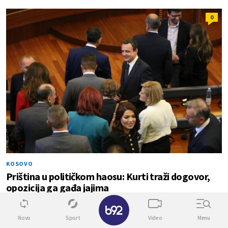
0
KOSOVO
Priština u političkom haosu: Kurti traži dogovor,
opozicija ga gađa jajima
✕
0
0
Novo
Sport
Video
Menu