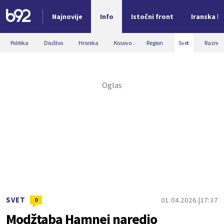
Najnovije
Info
Istočni front
Iranska kr
Nova vest
Politika
Društvo
Hronika
Kosovo
Region
Svet
Razno
SVET
01.04.2026.
17:37
0
Modžtaba Hamnei naredio