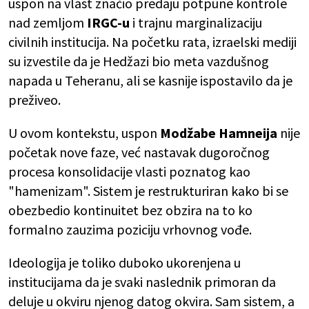
uspon na vlast značio predaju potpune kontrole
nad zemljom
IRGC-u
i trajnu marginalizaciju
civilnih institucija. Na početku rata, izraelski mediji
su izvestile da je Hedžazi bio meta vazdušnog
napada u Teheranu, ali se kasnije ispostavilo da je
preživeo.
U ovom kontekstu, uspon
Modžabe Hamneija
nije
početak nove faze, već nastavak dugoročnog
procesa konsolidacije vlasti poznatog kao
"hamenizam". Sistem je restrukturiran kako bi se
obezbedio kontinuitet bez obzira na to ko
formalno zauzima poziciju vrhovnog vođe.
Ideologija je toliko duboko ukorenjena u
institucijama da je svaki naslednik primoran da
deluje u okviru njenog datog okvira. Sam sistem, a