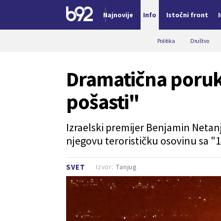
Najnovije
Info
Istočni front
Nova vest
Politika
Društvo
Dramatična poruk
pošasti"
Izraelski premijer Benjamin Netanja
njegovu terorističku osovinu sa "1
Izvor:
Tanjug
SVET