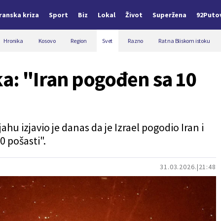
Iranska kriza
Sport
Biz
Lokal
Život
Superžena
92Puto
Hronika
Kosovo
Region
Svet
Razno
Rat na Bliskom istoku
a: "Iran pogođen sa 10
hu izjavio je danas da je Izrael pogodio Iran i
0 pošasti".
31.03.2026.
21:48