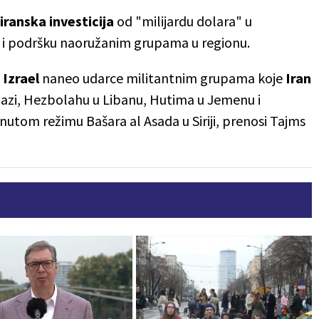
ranska investicija
od "milijardu dolara" u
a i podršku naoružanim grupama u regionu.
e
Izrael
naneo udarce militantnim grupama koje
Iran
azi, Hezbolahu u Libanu, Hutima u Jemenu i
nutom režimu Bašara al Asada u Siriji, prenosi Tajms