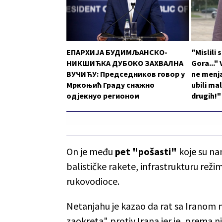
ЕПАРХИЈА БУДИМЉАНСКО-
"Mislili
НИКШИЋКА ДУБОКО ЗАХВАЛНА
Gora..."
ВУЧИЋУ: Председников говор у
ne menja
Мркоњић Граду снажно
ubili ma
одјекнуо регионом
drugih!"
On je među
pet "pošasti"
koje su na
balističke rakete, infrastrukturu rež
rukovodioce.
Netanjahu je kazao da rat sa Iranom ni
zaokreta" protiv Irana jer je, prema nj