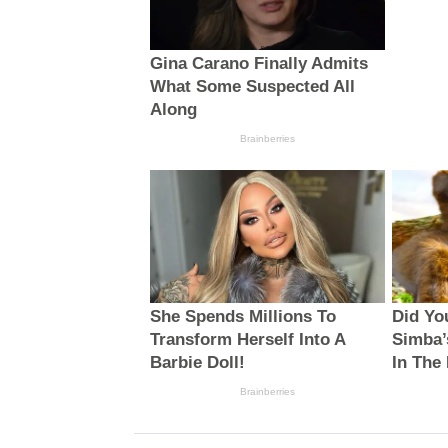
Gina Carano Finally Admits
What Some Suspected All
Along
Brainberries
She Spends Millions To
Did Yo
Transform Herself Into A
Simba’
Barbie Doll!
In The
Brainberries