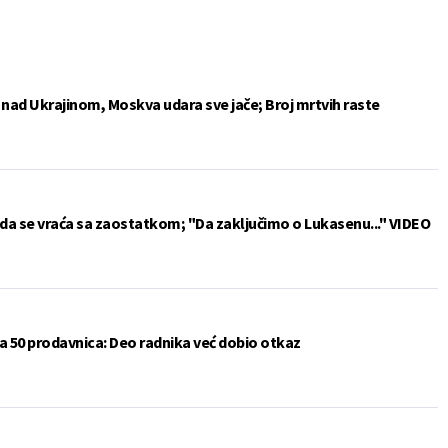
e nad Ukrajinom, Moskva udara sve jače; Broj mrtvih raste
da se vraća sa zaostatkom; "Da zaključimo o Lukasenu..." VIDEO
a 50 prodavnica: Deo radnika već dobio otkaz