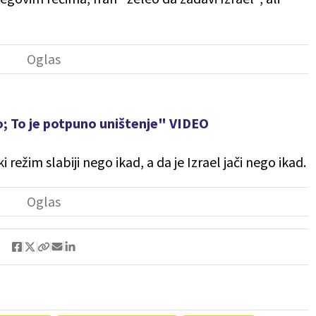
o; To je potpuno uništenje" VIDEO
i režim slabiji nego ikad, a da je Izrael jači nego ikad.