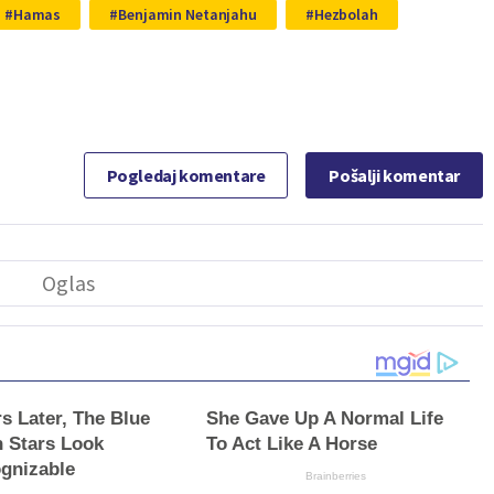
Hamas
Benjamin Netanjahu
Hezbolah
Pogledaj komentare
Pošalji komentar
rs Later, The Blue
She Gave Up A Normal Life
 Stars Look
To Act Like A Horse
gnizable
Brainberries