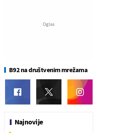
B92 na društvenim mrežama
Najnovije