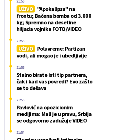
21:56
UŽIVO
"Apokalipsa" na
frontu; Bačena bomba od 3.000
kg; Spremno na desetine
hiljada vojnika FOTO/VIDEO
21:55
UŽIVO
Poluvreme: Partizan
vodi, ali mogao je i ubedljivije
21:55
Stalno birate isti tip partnera,
čak i kad vas povredi? Evo zašto
se to dešava
21:55
Pavlović na opozicionim
medijima: Mali je u pravu, Srbija
se odgovorno zadužuje VIDEO
21:54
Glumicu ucenjivali intimnim