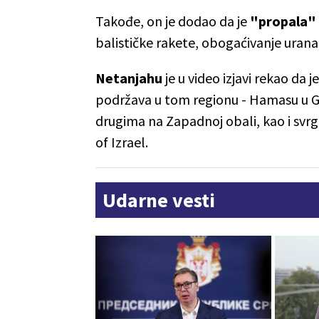
Takođe, on je dodao da je
"propala" i
balističke rakete, obogaćivanje uran
Netanjahu
je u video izjavi rekao da j
podržava u tom regionu - Hamasu u G
drugima na Zapadnoj obali, kao i svrg
of Izrael.
Udarne vesti