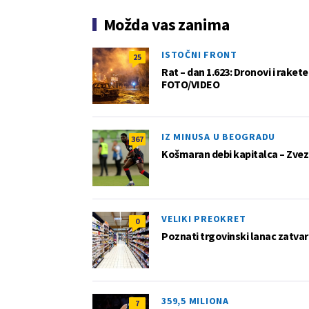
Možda vas zanima
ISTOČNI FRONT
25
Rat – dan 1.623: Dronovi i raket
FOTO/VIDEO
IZ MINUSA U BEOGRADU
367
Košmaran debi kapitalca – Zvez
VELIKI PREOKRET
0
Poznati trgovinski lanac zatvar
359,5 MILIONA
7