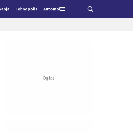
vanja
Tehnopolis
Automobili