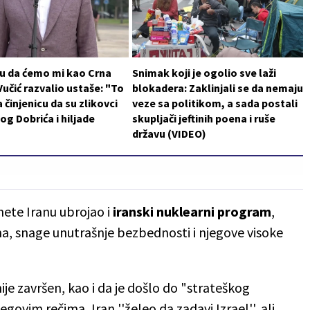
 su da ćemo mi kao Crna
Snimak koji je ogolio sve laži
 Vučić razvalio ustaše: "To
blokadera: Zaklinjali se da nemaju
 činjenicu da su zlikovci
veze sa politikom, a sada postali
log Dobrića i hiljade
skupljači jeftinih poena i ruše
državu (VIDEO)
nete Iranu ubrojao i
iranski nuklearni program
,
ima, snage unutrašnje bezbednosti i njegove visoke
je završen, kao i da je došlo do "strateškog
egovim rečima, Iran ''želeo da zadavi Izrael'', ali