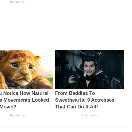
Brainberries
u Notice How Natural
From Baddies To
s Movements Looked
Sweethearts: 9 Actresses
 Movie?
That Can Do It All!
Brainberries
Brainberries