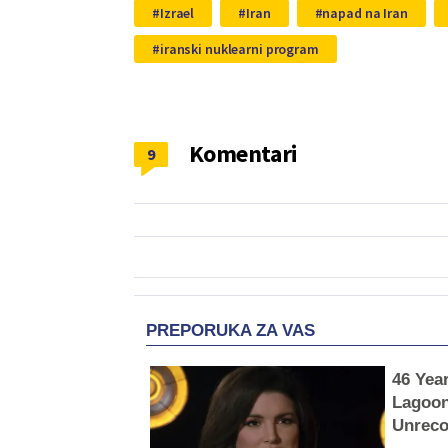
Izrael
Iran
napad na Iran
iranski nuklearni program
Komentari
9
PREPORUKA ZA VAS
46 Yea
Lagoon
Unreco