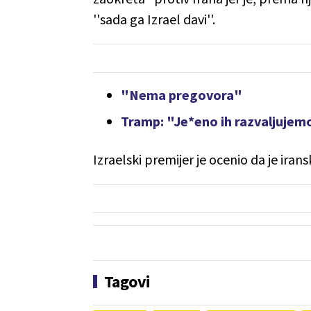
''sada ga Izrael davi''.
"Nema pregovora"
Tramp: "Je*eno ih razvaljujem
Izraelski premijer je ocenio da je iransk
Tagovi