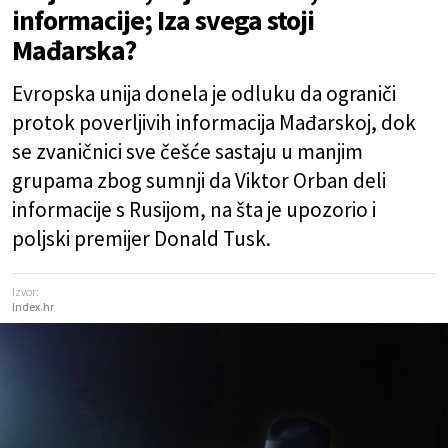
informacije; Iza svega stoji
Mađarska?
Evropska unija donela je odluku da ograniči
protok poverljivih informacija Mađarskoj, dok
se zvaničnici sve češće sastaju u manjim
grupama zbog sumnji da Viktor Orban deli
informacije s Rusijom, na šta je upozorio i
poljski premijer Donald Tusk.
Izvor:
Index.hr