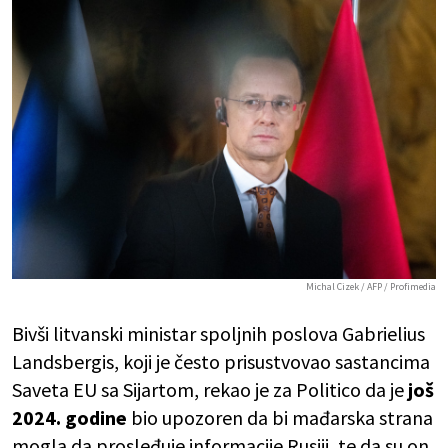
Michal Cizek / AFP / Profimedia
Bivši litvanski ministar spoljnih poslova Gabrielius
Landsbergis, koji je često prisustvovao sastancima
Saveta EU sa Sijartom, rekao je za Politico da je
još
2024. godine
bio upozoren da bi mađarska strana
mogla da prosleđuje informacije Rusiji, te da su on