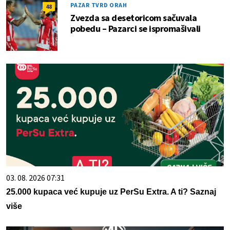
PAZAR TVRD ORAH
48
Zvezda sa desetoricom sačuvala
pobedu – Pazarci se ispromašivali
03. 08. 2026 07:31
25.000 kupaca već kupuje uz PerSu Extra. A ti? Saznaj
više