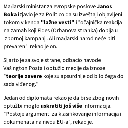
Mađarski ministar za evropske poslove
Janos
Boka i
zjavio je za Politico da su izveštaji objavljeni
tokom vikenda
"lažne vesti"
i "očajnička reakcija
na zamah koji Fides (Orbanova stranka) dobija u
izbornoj kampanji. Ali mađarski narod neće biti
prevaren", rekao je on.
Sijarto je sa svoje strane, odbacio navode
Vašington Posta i optužio medije da iznose
"
teorije zavere
koje su apsurdnije od bilo čega do
sada viđenog."
Jedan od diplomata rekao je da bi se zbog novih
optužbi moglo
uskratiti još više
informacija.
"Postoje argumenti za klasifikovanje informacija i
dokumenata na nivou EU-a", rekao je.