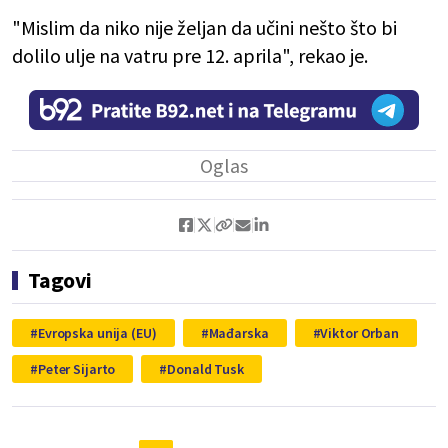
"Mislim da niko nije željan da učini nešto što bi
dolilo ulje na vatru pre 12. aprila", rekao je.
Tagovi
Evropska unija (EU)
Mađarska
Viktor Orban
Peter Sijarto
Donald Tusk