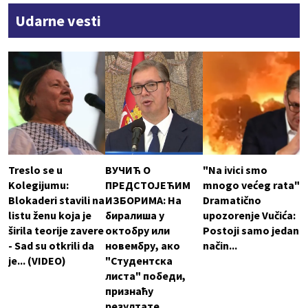
Udarne vesti
Treslo se u
ВУЧИЋ О
"Na ivici smo
Kolegijumu:
ПРЕДСТОЈЕЋИМ
mnogo većeg rata"
Blokaderi stavili na
ИЗБОРИМА: На
Dramatično
listu ženu koja je
биралиша у
upozorenje Vučića:
širila teorije zavere
октобру или
Postoji samo jedan
- Sad su otkrili da
новембру, ако
način...
je... (VIDEO)
"Студентска
листа" победи,
признаћу
резултате