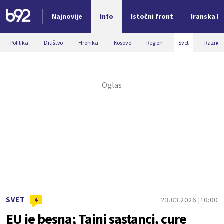
Najnovije
Info
Istočni front
Iranska kr
Nova vest
Politika
Društvo
Hronika
Kosovo
Region
Svet
Razno
SVET
23.03.2026.
10:00
4
EU je besna; Tajni sastanci, cure