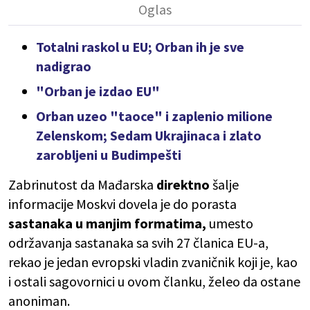
Totalni raskol u EU; Orban ih je sve
nadigrao
"Orban je izdao EU"
Orban uzeo "taoce" i zaplenio milione
Zelenskom; Sedam Ukrajinaca i zlato
zarobljeni u Budimpešti
Zabrinutost da Mađarska
direktno
šalje
informacije Moskvi dovela je do porasta
sastanaka u manjim formatima,
umesto
održavanja sastanaka sa svih 27 članica EU-a,
rekao je jedan evropski vladin zvaničnik koji je, kao
i ostali sagovornici u ovom članku, želeo da ostane
anoniman.