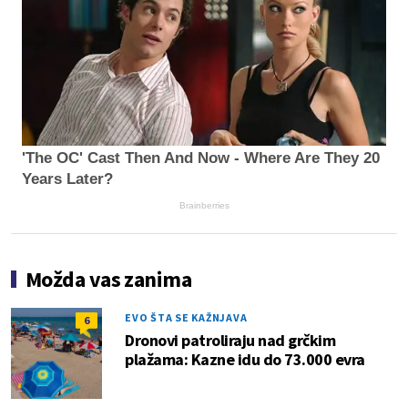
'The OC' Cast Then And Now - Where Are They 20
Years Later?
Brainberries
Možda vas zanima
EVO ŠTA SE KAŽNJAVA
6
Dronovi patroliraju nad grčkim
plažama: Kazne idu do 73.000 evra