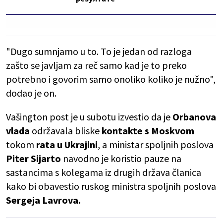
"Dugo sumnjamo u to. To je jedan od razloga
zašto se javljam za reč samo kad je to preko
potrebno i govorim samo onoliko koliko je nužno",
dodao je on.
Vašington post je u subotu izvestio da je
Orbanova
vlada
održavala bliske
kontakte s Moskvom
tokom
rata u Ukrajini
, a ministar spoljnih poslova
Piter Sijarto
navodno je koristio pauze na
sastancima s kolegama iz drugih država članica
kako bi obavestio ruskog ministra spoljnih poslova
Sergeja Lavrova.