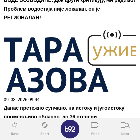
ВОДЕ ВОЈВОДИНЕ: Док други критикују, ми радимо!
Проблем водостаја није локалан, он је
РЕГИОНАЛАН!
09. 08. 2026 09:44
Данас претежно сунчано, на истоку и југоистоку
променљиво облачно, до 36 степени
✕
Novo
Sport
Video
Menu