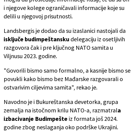
i njegove kolege ograničavali informacije koje su
delili u njegovoj prisutnosti.
Landsbergis je dodao da su izaslanici nastojali da
isključe budimpeštansku
delegaciju iz osetljivih
razgovora čak i pre ključnog NATO samita u
Viljnusu 2023. godine.
"Govorili bismo samo formalno, a kasnije bismo se
povukli kako bismo bez Mađarske razgovarali o
ostvarivim ciljevima samita", rekao je.
Navodno je i Bukureštanska devetorka, grupa
zemalja na istočnom krilu NATO-a, razmatral
a
izbacivanje Budimpešte
iz formata još 2024.
godine zbog neslaganja oko podrške Ukrajini.