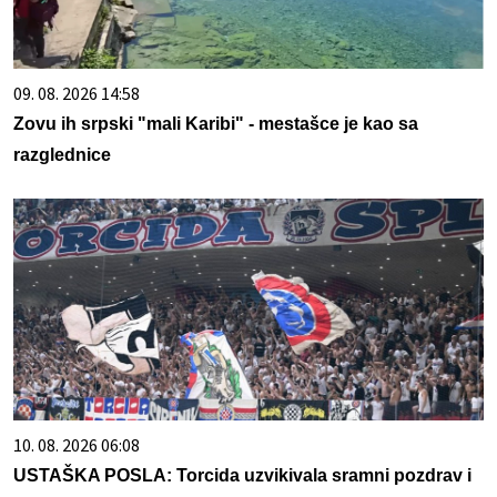
09. 08. 2026 14:58
Zovu ih srpski "mali Karibi" - mestašce je kao sa
razglednice
10. 08. 2026 06:08
USTAŠKA POSLA: Torcida uzvikivala sramni pozdrav i