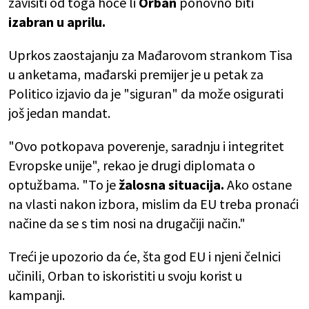
zavisiti od toga hoće li
Orban
ponovno biti
izabran u aprilu.
Uprkos zaostajanju za Mađarovom strankom Tisa
u anketama, mađarski premijer je u petak za
Politico izjavio da je "siguran" da može osigurati
još jedan mandat.
"Ovo potkopava poverenje, saradnju i integritet
Evropske unije", rekao je drugi diplomata o
optužbama. "To je
žalosna situacija.
Ako ostane
na vlasti nakon izbora, mislim da EU treba pronaći
načine da se s tim nosi na drugačiji način."
Treći je upozorio da će, šta god EU i njeni čelnici
učinili, Orban to iskoristiti u svoju korist u
kampanji.