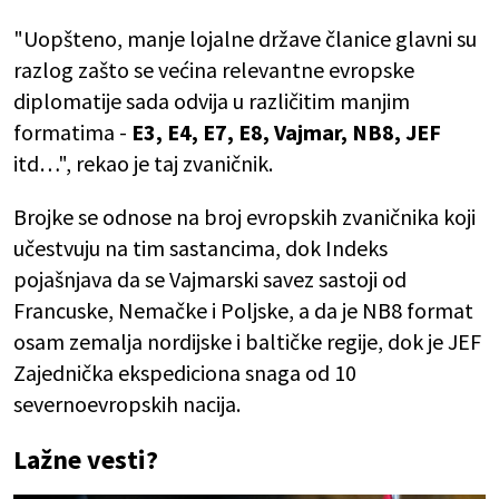
"Uopšteno, manje lojalne države članice glavni su
razlog zašto se većina relevantne evropske
diplomatije sada odvija u različitim manjim
formatima -
E3, E4, E7, E8, Vajmar, NB8, JEF
itd…", rekao je taj zvaničnik.
Brojke se odnose na broj evropskih zvaničnika koji
učestvuju na tim sastancima, dok Indeks
pojašnjava da se Vajmarski savez sastoji od
Francuske, Nemačke i Poljske, a da je NB8 format
osam zemalja nordijske i baltičke regije, dok je JEF
Zajednička ekspediciona snaga od 10
severnoevropskih nacija.
Lažne vesti?