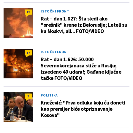
ISTOČNI FRONT
19
Rat – dan 1.627: Šta sledi ako
"orešnik" krene iz Belorusije; Leteli su
ka Moskvi, ali... FOTO/VIDEO
ISTOČNI FRONT
17
Rat – dan 1.626: 50.000
Severnokorejanaca stiže u Rusiju;
Izvedeno 40 udara!; Gađane ključne
tačke FOTO/VIDEO
POLITIKA
3
Knežević: "Prva odluka koju ću doneti
kao premijer biće otpriznavanje
Kosova"