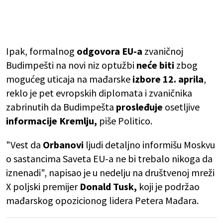
Ipak, formalnog
odgovora EU-a
zvaničnoj
Budimpešti na novi niz optužbi
neće biti
zbog
mogućeg uticaja na mađarske
izbore 12. aprila
,
reklo je pet evropskih diplomata i zvaničnika
zabrinutih da Budimpešta
prosleđuje
osetljive
informacije Kremlju,
piše Politico.
"Vest da
Orbanovi
ljudi detaljno informišu Moskvu
o sastancima Saveta EU-a ne bi trebalo nikoga da
iznenadi", napisao je u nedelju na društvenoj mreži
X poljski premijer
Donald Tusk,
koji je podržao
mađarskog opozicionog lidera Petera Mađara.