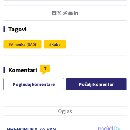
Tagovi
Amerika (SAD)
Kuba
7
Komentari
Pogledaj komentare
Pošalji komentar
PREPORUKA ZA VAS