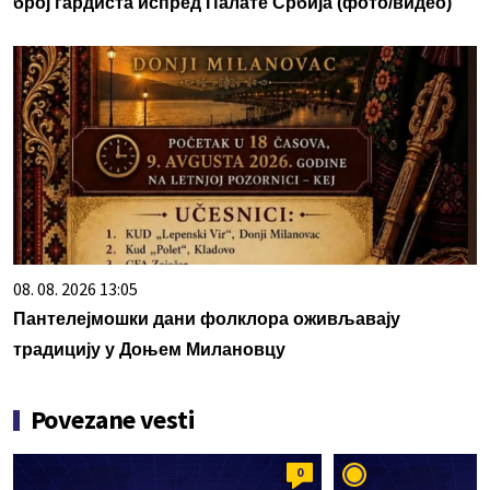
број гардиста испред Палате Србија (фото/видео)
08. 08. 2026 13:05
Пантелејмошки дани фолклора оживљавају
традицију у Доњем Милановцу
Povezane vesti
0