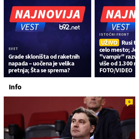
ISTOČNI FRONT
UŽIVO
Rusi t
celo mesto; Jez
SVET
Grade skloništa od raketnih
"vampir" razva
napada – uočena je velika
više od 1.300 m
pretnja; Šta se sprema?
FOTO/VIDEO
Info
0