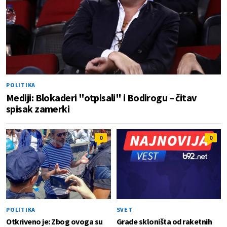
POLITIKA
Mediji: Blokaderi "otpisali" i Bodirogu – čitav
spisak zamerki
0
0
POLITIKA
SVET
Otkriveno je: Zbog ovoga su
Grade skloništa od raketnih