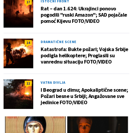
ISTOČNI FRONT
17
Rat – dan 1.624: Ukrajinci ponovo
pogodili "ruski Amazon"; SAD pojačale
pomoć Kijevu FOTO/VIDEO
DRAMATIČNE SCENE
14
Katastrofa: Bukte požari; Vojska Srbije
podigla helikoptere; Proglasili su
vanrednu situaciju FOTO/VIDEO
VATRA DIVLJA
11
I Beograd u dimu; Apokaliptične scene;
Požari besne u Srbiji; Angažovane sve
jedinice FOTO/VIDEO