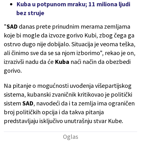
Kuba u potpunom mraku; 11 miliona ljudi
bez struje
"
SAD
danas prete prinudnim merama zemljama
koje bi mogle da izvoze gorivo Kubi, zbog čega ga
ostrvo dugo nije dobijalo. Situacija je veoma teška,
ali činimo sve da se sa njom izborimo", rekao je on,
izrazivši nadu da će
Kuba
naći način da obezbedi
gorivo.
Na pitanje o mogućnosti uvođenja višepartijskog
sistema, kubanski zvaničnik kritikovao je politički
sistem
SAD
, navodeći da i ta zemlja ima ograničen
broj političkih opcija i da takva pitanja
predstavljaju isključivo unutrašnju stvar Kube.