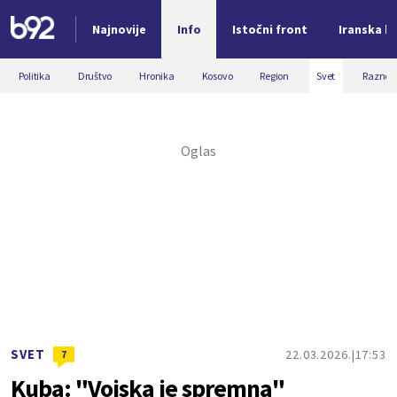
Najnovije
Info
Istočni front
Iranska kr
Nova vest
Politika
Društvo
Hronika
Kosovo
Region
Svet
Razno
SVET
22.03.2026.
17:53
7
Kuba: "Vojska je spremna"