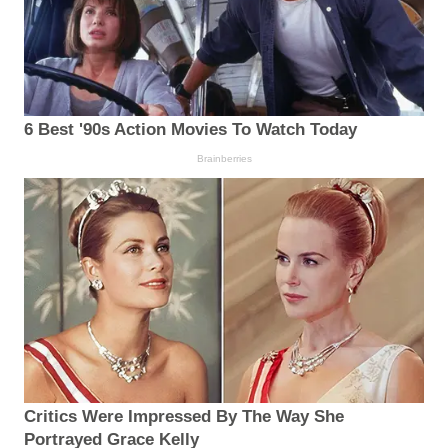
6 Best '90s Action Movies To Watch Today
Brainberries
Critics Were Impressed By The Way She
Portrayed Grace Kelly