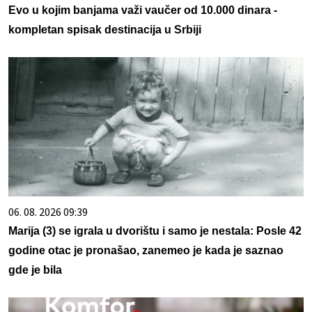
Evo u kojim banjama važi vaučer od 10.000 dinara -
kompletan spisak destinacija u Srbiji
06. 08. 2026 09:39
Marija (3) se igrala u dvorištu i samo je nestala: Posle 42
godine otac je pronašao, zanemeo je kada je saznao
gde je bila