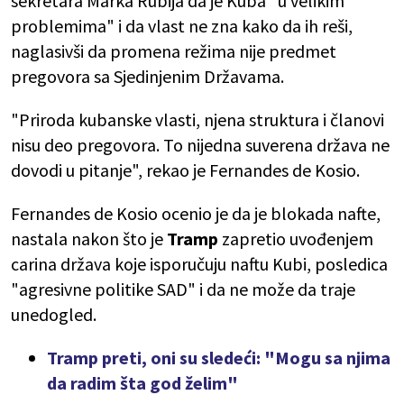
sekretara Marka Rubija da je Kuba "u velikim
problemima" i da vlast ne zna kako da ih reši,
naglasivši da promena režima nije predmet
pregovora sa Sjedinjenim Državama.
"Priroda kubanske vlasti, njena struktura i članovi
nisu deo pregovora. To nijedna suverena država ne
dovodi u pitanje", rekao je Fernandes de Kosio.
Fernandes de Kosio ocenio je da je blokada nafte,
nastala nakon što je
Tramp
zapretio uvođenjem
carina država koje isporučuju naftu Kubi, posledica
"agresivne politike SAD" i da ne može da traje
unedogled.
Tramp preti, oni su sledeći: "Mogu sa njima
da radim šta god želim"