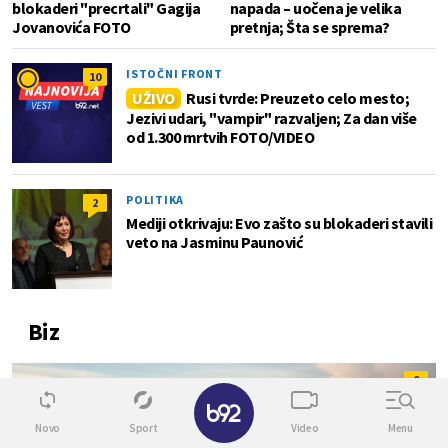
blokaderi "precrtali" Gagija
napada – uočena je velika
Jovanovića FOTO
pretnja; Šta se sprema?
ISTOČNI FRONT
10
UŽIVO
Rusi tvrde: Preuzeto celo mesto;
Jezivi udari, "vampir" razvaljen; Za dan više
od 1.300 mrtvih FOTO/VIDEO
POLITIKA
2
Mediji otkrivaju: Evo zašto su blokaderi stavili
veto na Jasminu Paunović
Biz
0
✕
Novo
Sport
Video
Menu