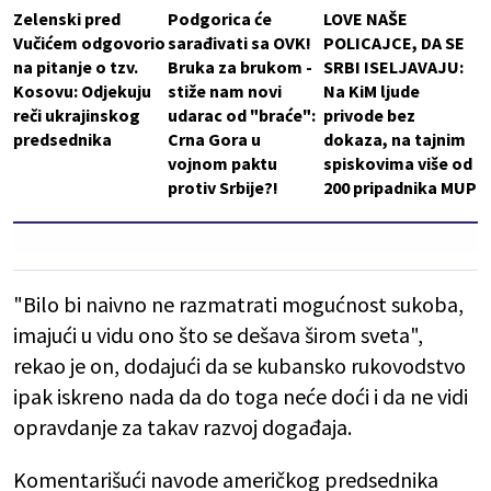
Zelenski pred
Podgorica će
LOVE NAŠE
Vučićem odgovorio
sarađivati sa OVK!
POLICAJCE, DA SE
na pitanje o tzv.
Bruka za brukom -
SRBI ISELJAVAJU:
Kosovu: Odjekuju
stiže nam novi
Na KiM ljude
reči ukrajinskog
udarac od "braće":
privode bez
predsednika
Crna Gora u
dokaza, na tajnim
vojnom paktu
spiskovima više od
protiv Srbije?!
200 pripadnika MUP
"Bilo bi naivno ne razmatrati mogućnost sukoba,
imajući u vidu ono što se dešava širom sveta",
rekao je on, dodajući da se kubansko rukovodstvo
ipak iskreno nada da do toga neće doći i da ne vidi
opravdanje za takav razvoj događaja.
Komentarišući navode američkog predsednika