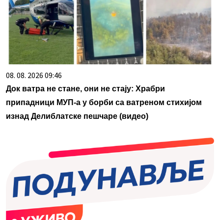
08. 08. 2026 09:46
Док ватра не стане, они не стају: Храбри
припадници МУП-а у борби са ватреном стихијом
изнад Делиблатске пешчаре (видео)