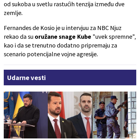
od sukoba u svetlu rastućih tenzija između dve
zemlje.
Fernandes de Kosio je u intervjuu za NBC Njuz
rekao da su
oružane snage Kube
"uvek spremne",
kao i da se trenutno dodatno pripremaju za
scenario potencijalne vojne agresije.
Udarne vesti