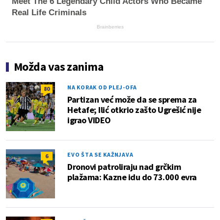
Meet The 6 Legendary Child Actors Who Became
Real Life Criminals
Brainberries
Možda vas zanima
NA KORAK OD PLEJ-OFA
80
Partizan već može da se sprema za
Hetafe; Ilić otkrio zašto Ugrešić nije
igrao VIDEO
EVO ŠTA SE KAŽNJAVA
6
Dronovi patroliraju nad grčkim
plažama: Kazne idu do 73.000 evra