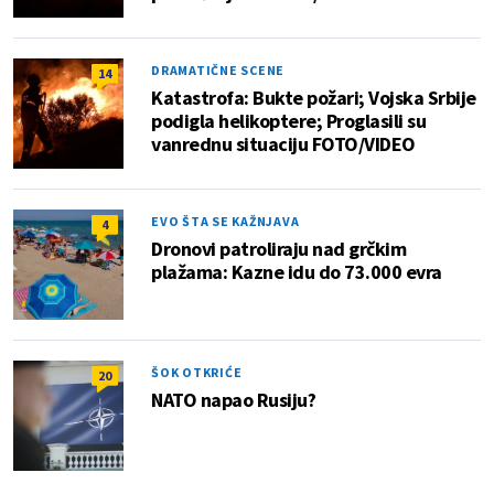
DRAMATIČNE SCENE
14
Katastrofa: Bukte požari; Vojska Srbije
podigla helikoptere; Proglasili su
vanrednu situaciju FOTO/VIDEO
EVO ŠTA SE KAŽNJAVA
4
Dronovi patroliraju nad grčkim
plažama: Kazne idu do 73.000 evra
ŠOK OTKRIĆE
20
NATO napao Rusiju?