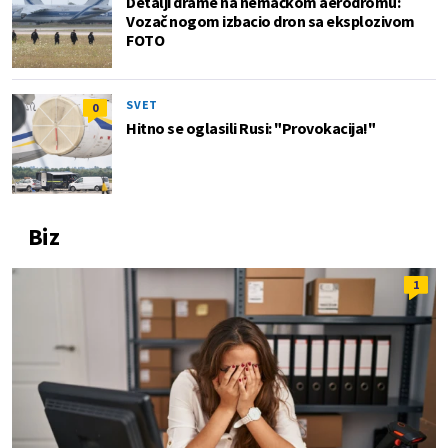
Detalji drame na nemačkom aerodromu:
Vozač nogom izbacio dron sa eksplozivom
FOTO
SVET
0
Hitno se oglasili Rusi: "Provokacija!"
Biz
1