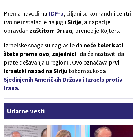
Prema navodima
IDF-a
, ciljani su komandni centri
i vojne instalacije na jugu
Sirije
, a napad je
opravdan
zaštitom Druza
, preneo je Rojters.
Izraelske snage su naglasile da
neće tolerisati
štetu prema ovoj zajednici
i da će nastaviti da
prate dešavanja u regionu. Ovo označava
prvi
izraelski napad na Siriju
tokom sukoba
Sjedinjenih Američkih Država i Izraela protiv
Irana.
Udarne vesti