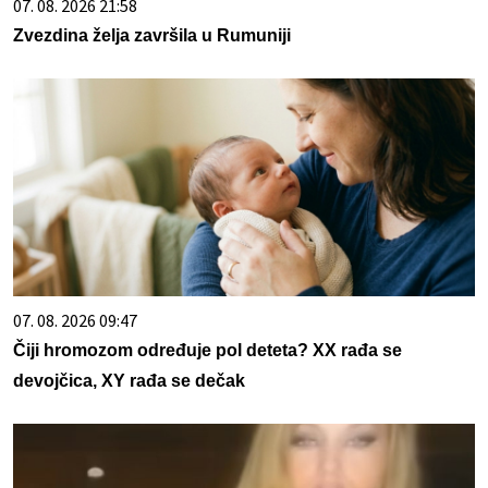
07. 08. 2026 21:58
Zvezdina želja završila u Rumuniji
07. 08. 2026 09:47
Čiji hromozom određuje pol deteta? XX rađa se
devojčica, XY rađa se dečak