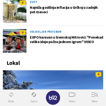
SVET
0
Najniža godišnja inflacija u Grčkoj u zadnjih
pet meseci
OBJAVLJEN PROGRAM
0
EXPO karavan u Sremskoj Mitrovici: "Ponekad
velike ideje počnu jednom igrom" VIDEO
Lokal
4
✕
Novo
Sport
Video
Menu