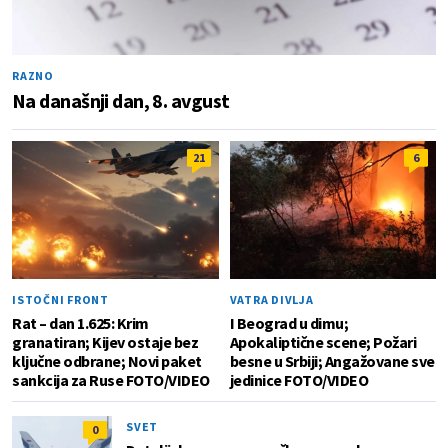
RAZNO
Na današnji dan, 8. avgust
21
6
ISTOČNI FRONT
VATRA DIVLJA
Rat – dan 1.625: Krim
I Beograd u dimu;
granatiran; Kijev ostaje bez
Apokaliptične scene; Požari
ključne odbrane; Novi paket
besne u Srbiji; Angažovane sve
sankcija za Ruse FOTO/VIDEO
jedinice FOTO/VIDEO
SVET
0