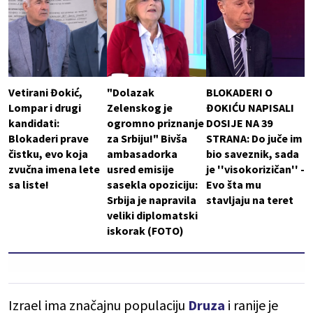
Vetirani Đokić,
"Dolazak
BLOKADERI O
Lompar i drugi
Zelenskog je
ĐOKIĆU NAPISALI
kandidati:
ogromno priznanje
DOSIJE NA 39
Blokaderi prave
za Srbiju!" Bivša
STRANA: Do juče im
čistku, evo koja
ambasadorka
bio saveznik, sada
zvučna imena lete
usred emisije
je ''visokorizičan'' -
sa liste!
sasekla opoziciju:
Evo šta mu
Srbija je napravila
stavljaju na teret
veliki diplomatski
iskorak (FOTO)
Izrael ima značajnu populaciju
Druza
i ranije je