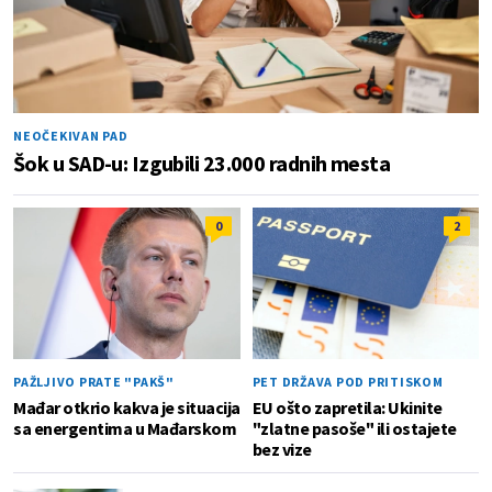
NEOČEKIVAN PAD
Šok u SAD-u: Izgubili 23.000 radnih mesta
0
2
PAŽLJIVO PRATE "PAKŠ"
PET DRŽAVA POD PRITISKOM
Mađar otkrio kakva je situacija
EU ošto zapretila: Ukinite
sa energentima u Mađarskom
"zlatne pasoše" ili ostajete
bez vize