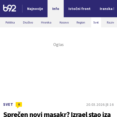
Najnovije
Info
Istočni front
Iranska kr
Nova vest
Politika
Društvo
Hronika
Kosovo
Region
Svet
Razno
SVET
20.03.2026.
8:16
0
Sprečen novi masakr? Izrael stao iza