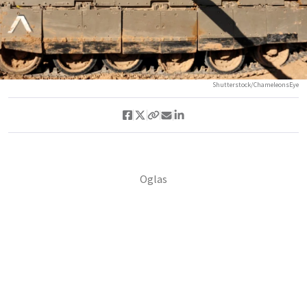
Shutterstock/ChameleonsEye