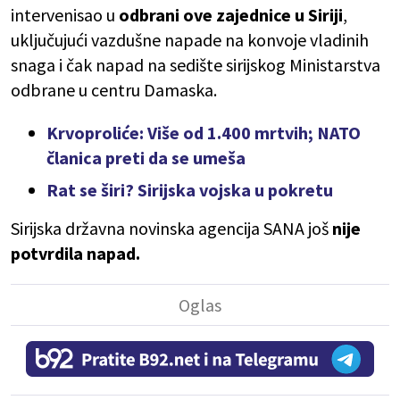
intervenisao u
odbrani ove zajednice u Siriji
,
uključujući vazdušne napade na konvoje vladinih
snaga i čak napad na sedište sirijskog Ministarstva
odbrane u centru Damaska.
Krvoproliće: Više od 1.400 mrtvih; NATO
članica preti da se umeša
Rat se širi? Sirijska vojska u pokretu
Sirijska državna novinska agencija SANA još
nije
potvrdila napad.