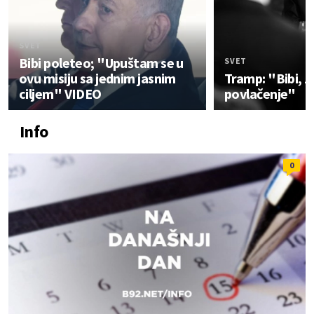
SVET
Bibi poleteo; "Upuštam se u
SVET
ovu misiju sa jednim jasnim
Tramp: "Bibi, 
ciljem" VIDEO
povlačenje"
Info
0