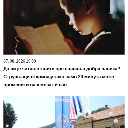
07. 08. 2026 19:00
Да ли је читање књиге пре спавања добра навика?
Стручњаци откривају како само 20 минута може
променити ваш мозак и сан