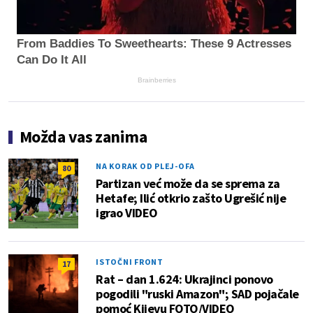
From Baddies To Sweethearts: These 9 Actresses
Can Do It All
Brainberries
Možda vas zanima
NA KORAK OD PLEJ-OFA
80
Partizan već može da se sprema za
Hetafe; Ilić otkrio zašto Ugrešić nije
igrao VIDEO
ISTOČNI FRONT
17
Rat – dan 1.624: Ukrajinci ponovo
pogodili "ruski Amazon"; SAD pojačale
pomoć Kijevu FOTO/VIDEO