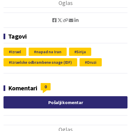
Tagovi
Izrael
napad na Iran
Sirija
Izraelske odbrambene snage (IDF)
Druzi
0
Komentari
Pošalji komentar