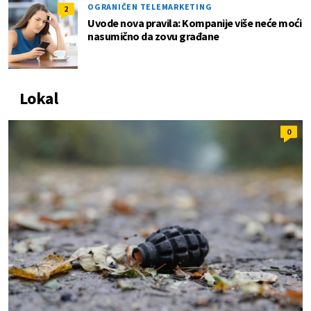
OGRANIČEN TELEMARKETING
2
Uvode nova pravila: Kompanije više neće moći
nasumično da zovu građane
Lokal
0