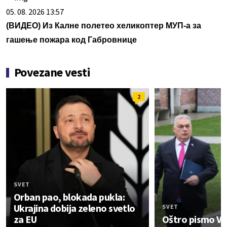
05. 08. 2026 13:57
(ВИДЕО) Из Калне полетео хеликоптер МУП-а за
гашење пожара код Габровнице
Povezane vesti
2
SVET
Orban pao, blokada pukla:
Ukrajina dobija zeleno svetlo
SVET
za EU
Oštro pismo Vi