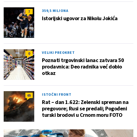
359,5 MILIONA
7
Istorijski ugovor za Nikolu Jokića
VELIKI PREOKRET
0
Poznati trgovinski lanac zatvara 50
prodavnica: Deo radnika već dobio
otkaz
ISTOČNI FRONT
65
Rat – dan 1.622: Zelenski spreman na
pregovore; Rusi se predali; Pogođeni
turski brodovi u Crnom moru FOTO