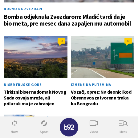
BURNO NA ZVEZDARI
Bomba odjeknula Zvezdarom: Mladić tvrdi da je
bio meta, pre mesec dana zapaljen mu automobil
0
0
BISER FRUŠKE GORE
IZMENE NA PUTEVIMA
Tirkizni biser nadomak Novog
Vozači, oprez: Na deonici kod
Sada osvaja mreže, ali
Obrenovca zatvorena traka
prilazak mu je zabranjen
ka Beogradu
DRUŠTVO
1
✕
Niš dobija 1.100 novih uličnih korpi i 68
podzemnih kontejnera
Novo
Sport
Video
Menu