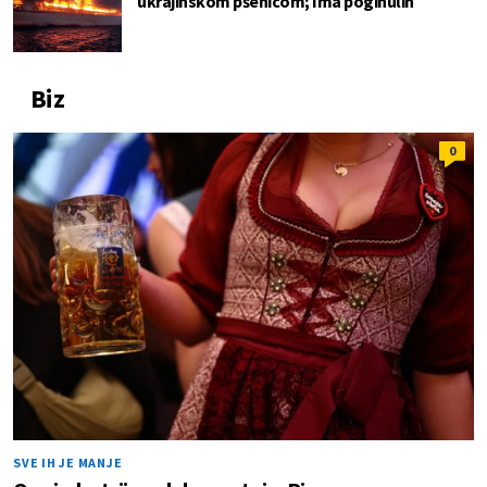
ukrajinskom pšenicom; Ima poginulih
Biz
0
SVE IH JE MANJE