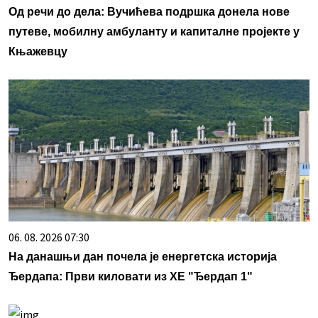
Од речи до дела: Вучићева подршка донела нове
путеве, мобилну амбуланту и капиталне пројекте у
Књажевцу
06. 08. 2026 07:30
На данашњи дан почела је енергетска историја
Ђердапа: Први киловати из ХЕ "Ђердап 1"