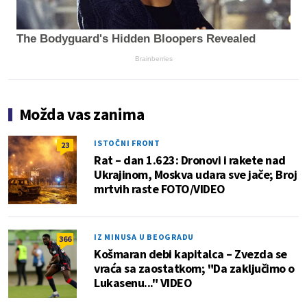
The Bodyguard's Hidden Bloopers Revealed
Brainberries
Možda vas zanima
ISTOČNI FRONT
23
Rat – dan 1.623: Dronovi i rakete nad
Ukrajinom, Moskva udara sve jače; Broj
mrtvih raste FOTO/VIDEO
IZ MINUSA U BEOGRADU
366
Košmaran debi kapitalca – Zvezda se
vraća sa zaostatkom; "Da zaključimo o
Lukasenu..." VIDEO