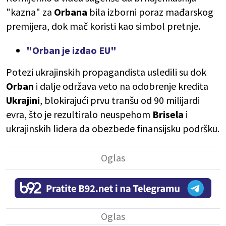
"kazna" za
Orbana
bila izborni poraz mađarskog
premijera, dok mač koristi kao simbol pretnje.
"Orban je izdao EU"
Potezi ukrajinskih propagandista usledili su dok
Orban
i dalje održava veto na odobrenje kredita
Ukrajini
, blokirajući prvu tranšu od 90 milijardi
evra, što je rezultiralo neuspehom
Brisela
i
ukrajinskih lidera da obezbede finansijsku podršku.