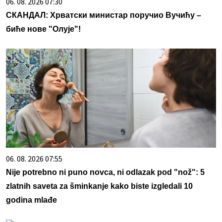
06. 08. 2026 07:30
СКАНДАЛ: Хрватски министар поручио Вучићу –
биће нове "Олује"!
06. 08. 2026 07:55
Nije potrebno ni puno novca, ni odlazak pod "nož": 5
zlatnih saveta za šminkanje kako biste izgledali 10
godina mlađe