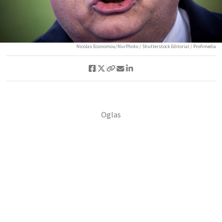
Nicolas Economou/NurPhoto / Shutterstock Editorial / Profimedia