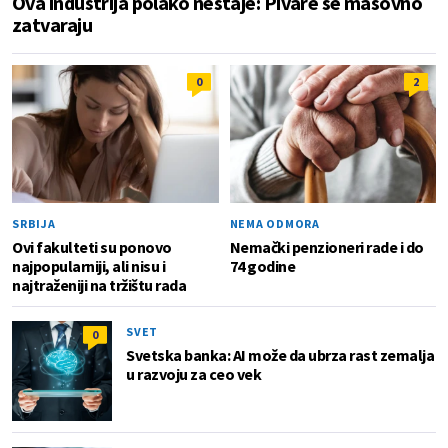
Ova industrija polako nestaje: Pivare se masovno
zatvaraju
0
2
SRBIJA
NEMA ODMORA
Ovi fakulteti su ponovo
Nemački penzioneri rade i do
najpopularniji, ali nisu i
74 godine
najtraženiji na tržištu rada
SVET
0
Svetska banka: AI može da ubrza rast zemalja
u razvoju za ceo vek