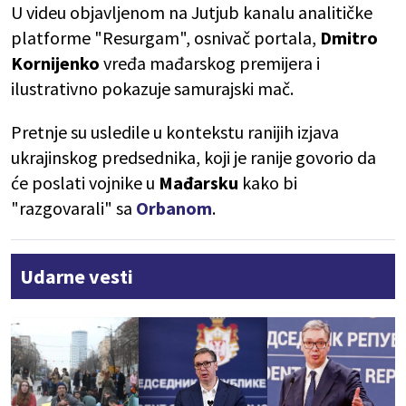
U videu objavljenom na Jutjub kanalu analitičke
platforme "Resurgam", osnivač portala,
Dmitro
Kornijenko
vređa mađarskog premijera i
ilustrativno pokazuje samurajski mač.
Pretnje su usledile u kontekstu ranijih izjava
ukrajinskog predsednika, koji je ranije govorio da
će poslati vojnike u
Mađarsku
kako bi
"razgovarali" sa
Orbanom
.
Udarne vesti