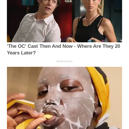
'The OC' Cast Then And Now - Where Are They 20
Years Later?
Brainberries