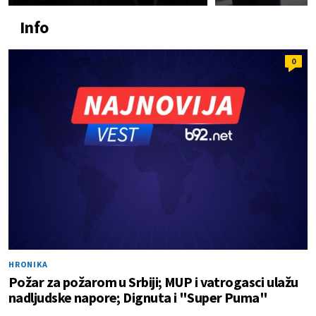
Info
0
HRONIKA
Požar za požarom u Srbiji; MUP i vatrogasci ulažu
nadljudske napore; Dignuta i "Super Puma"