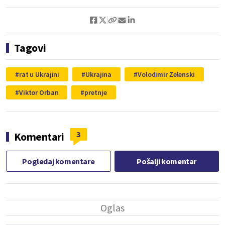
Tagovi
rat u Ukrajini
Ukrajina
Volodimir Zelenski
Viktor Orban
pretnje
3
Komentari
Pogledaj komentare
Pošalji komentar