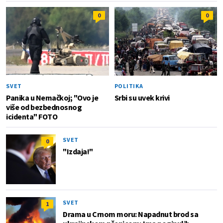
0
0
SVET
POLITIKA
Panika u Nemačkoj; "Ovo je
Srbi su uvek krivi
više od bezbednosnog
icidenta" FOTO
SVET
0
"Izdaja!"
SVET
1
Drama u Crnom moru: Napadnut brod sa