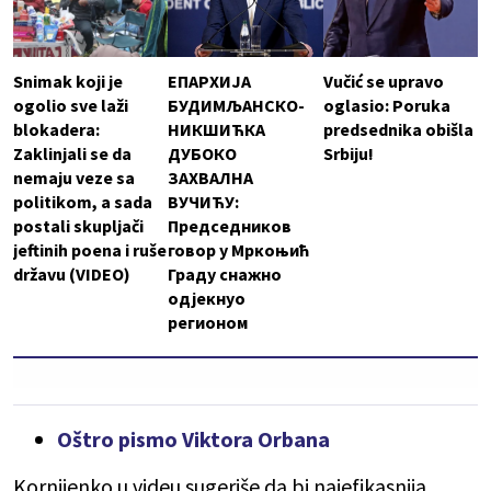
Snimak koji je
ЕПАРХИЈА
Vučić se upravo
ogolio sve laži
БУДИМЉАНСКО-
oglasio: Poruka
blokadera:
НИКШИЋКА
predsednika obišla
Zaklinjali se da
ДУБОКО
Srbiju!
nemaju veze sa
ЗАХВАЛНА
politikom, a sada
ВУЧИЋУ:
postali skupljači
Председников
jeftinih poena i ruše
говор у Мркоњић
državu (VIDEO)
Граду снажно
одјекнуо
регионом
Oštro pismo Viktora Orbana
Kornijenko u videu sugeriše da bi najefikasnija