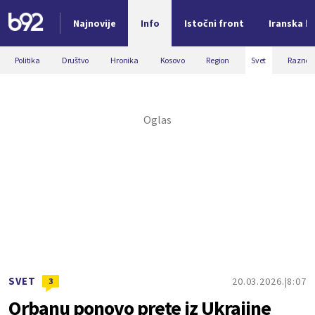
Najnovije
Info
Istočni front
Iranska kr
Nova vest
Politika
Društvo
Hronika
Kosovo
Region
Svet
Razno
SVET
20.03.2026.
8:07
3
Orbanu ponovo prete iz Ukrajine