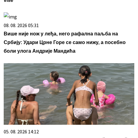
više
08. 08. 2026 05:31
Више није нож у леђа, него рафална паљба на
Србију: Удари Црне Горе се само нижу, а посебно
боли улога Андрије Мандића
05. 08. 2026 14:12