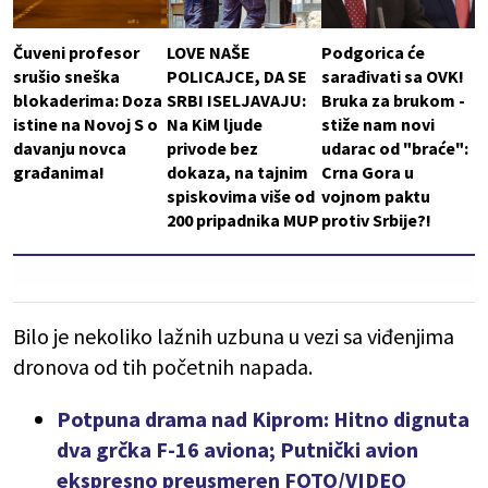
Čuveni profesor
LOVE NAŠE
Podgorica će
srušio sneška
POLICAJCE, DA SE
sarađivati sa OVK!
blokaderima: Doza
SRBI ISELJAVAJU:
Bruka za brukom -
istine na Novoj S o
Na KiM ljude
stiže nam novi
davanju novca
privode bez
udarac od "braće":
građanima!
dokaza, na tajnim
Crna Gora u
spiskovima više od
vojnom paktu
200 pripadnika MUP
protiv Srbije?!
Bilo je nekoliko lažnih uzbuna u vezi sa viđenjima
dronova od tih početnih napada.
Potpuna drama nad Kiprom: Hitno dignuta
dva grčka F-16 aviona; Putnički avion
ekspresno preusmeren FOTO/VIDEO