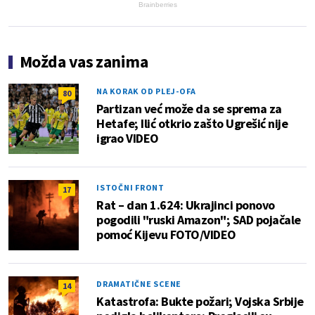
Brainberries
Možda vas zanima
NA KORAK OD PLEJ-OFA
80
Partizan već može da se sprema za
Hetafe; Ilić otkrio zašto Ugrešić nije
igrao VIDEO
ISTOČNI FRONT
17
Rat – dan 1.624: Ukrajinci ponovo
pogodili "ruski Amazon"; SAD pojačale
pomoć Kijevu FOTO/VIDEO
DRAMATIČNE SCENE
14
Katastrofa: Bukte požari; Vojska Srbije