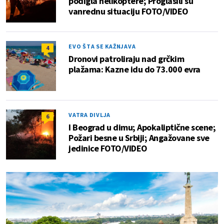
podigla helikoptere; Proglasili su
vanrednu situaciju FOTO/VIDEO
EVO ŠTA SE KAŽNJAVA
4
Dronovi patroliraju nad grčkim
plažama: Kazne idu do 73.000 evra
VATRA DIVLJA
6
I Beograd u dimu; Apokaliptične scene;
Požari besne u Srbiji; Angažovane sve
jedinice FOTO/VIDEO