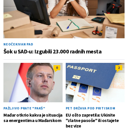
NEOČEKIVAN PAD
Šok u SAD-u: Izgubili 23.000 radnih mesta
0
2
PAŽLJIVO PRATE "PAKŠ"
PET DRŽAVA POD PRITISKOM
Mađar otkrio kakva je situacija
EU ošto zapretila: Ukinite
sa energentima u Mađarskom
"zlatne pasoše" ili ostajete
bez vize