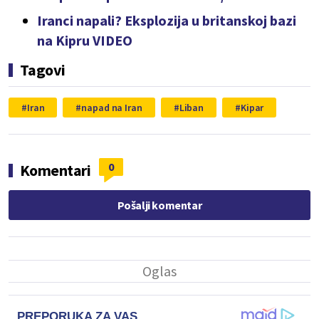
Iranci napali? Eksplozija u britanskoj bazi
na Kipru VIDEO
Tagovi
Iran
napad na Iran
Liban
Kipar
0
Komentari
Pošalji komentar
PREPORUKA ZA VAS