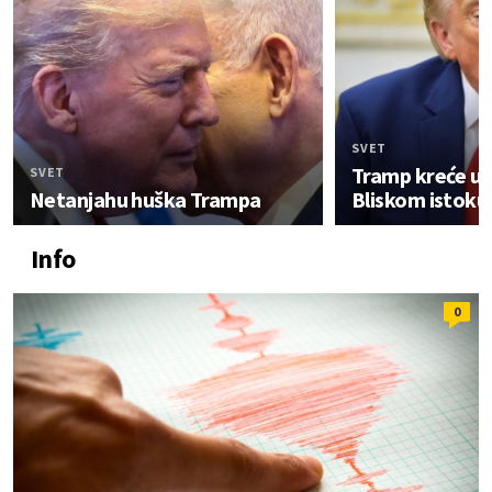
SVET
Tramp kreće u 
SVET
Netanjahu huška Trampa
Bliskom istoku
Info
0