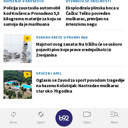
HAPŠENJE U KRUŠEVCU
UTVRĐUJU SE OKOLNOSTI
Policija zaustavila automobil
Eksplodirala plinska boca u
kod Kruševca: Pronađeno 5,5
Čačku: Teško povređen
kilograma materije za koju se
muškarac, primljen na
sumnja da je marihuana
intenzivnu negu
USKORO KREĆE U PROBNI RAD
0
Majstori svog zanata: Na tržištu će se uskoro
pojaviti pivo koje prave srednjoškolci iz
Zrenjanina
UPUĆEN I APEL
0
Oglasio se Zavod za sport povodom tragedije
na bazenu Košutnjak: Nastradao muškarac
star oko 70 godina
✕
Novo
Sport
Video
Menu