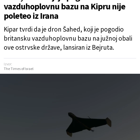
vazduhoplovnu bazu na Kipru nije
poleteo iz Irana
Kipar tvrdi da je dron Šahed, koji je pogodio
britansku vazduhoplovnu bazu na južnoj obali
ove ostrvske države, lansiran iz Bejruta.
Izvor:
The Times of Israel