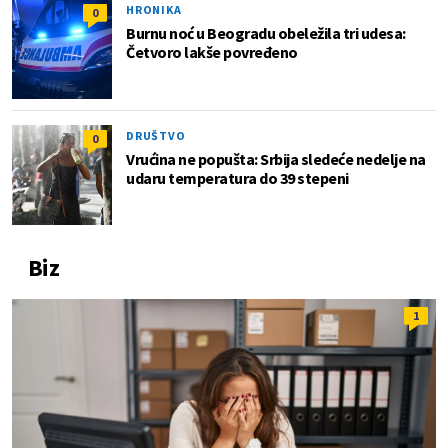
HRONIKA
0
Burnu noć u Beogradu obeležila tri udesa:
Četvoro lakše povređeno
DRUŠTVO
0
Vrućina ne popušta: Srbija sledeće nedelje na
udaru temperatura do 39 stepeni
Biz
1