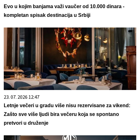
Evo u kojim banjama važi vaučer od 10.000 dinara -
kompletan spisak destinacija u Srbiji
23. 07. 2026 12:47
Letnje večeri u gradu više nisu rezervisane za vikend:
Zašto sve više ljudi bira večeru koja se spontano
pretvori u druženje