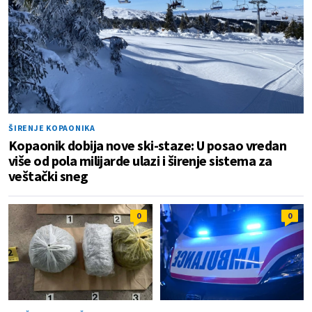
ŠIRENJE KOPAONIKA
Kopaonik dobija nove ski-staze: U posao vredan
više od pola milijarde ulazi i širenje sistema za
veštački sneg
0
0