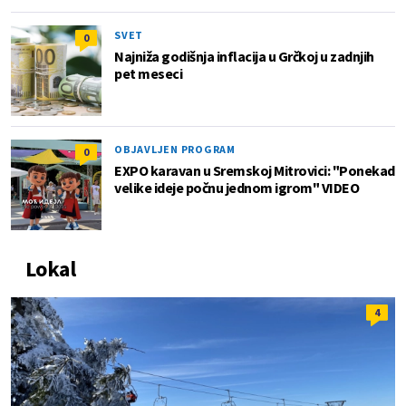
SVET
0
Najniža godišnja inflacija u Grčkoj u zadnjih
pet meseci
OBJAVLJEN PROGRAM
0
EXPO karavan u Sremskoj Mitrovici: "Ponekad
velike ideje počnu jednom igrom" VIDEO
Lokal
4