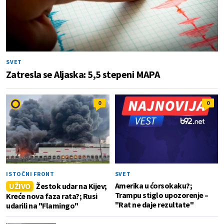
SVET
Zatresla se Aljaska: 5,5 stepeni MAPA
0
0
ISTOČNI FRONT
SVET
Amerika u ćorsokaku?;
UŽIVO
Žestok udar na Kijev;
Trampu stiglo upozorenje –
Kreće nova faza rata?; Rusi
"Rat ne daje rezultate"
udarili na "Flamingo"