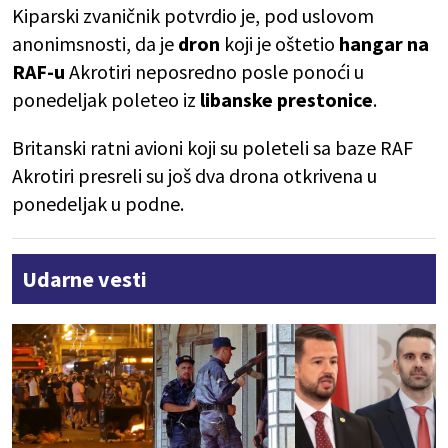
Kiparski zvaničnik potvrdio je, pod uslovom
anonimsnosti, da je
dron
koji je oštetio
hangar na
RAF-u
Akrotiri neposredno posle ponoći u
ponedeljak poleteo iz
libanske prestonice
.
Britanski ratni avioni koji su poleteli sa baze RAF
Akrotiri presreli su još dva drona otkrivena u
ponedeljak u podne.
Udarne vesti