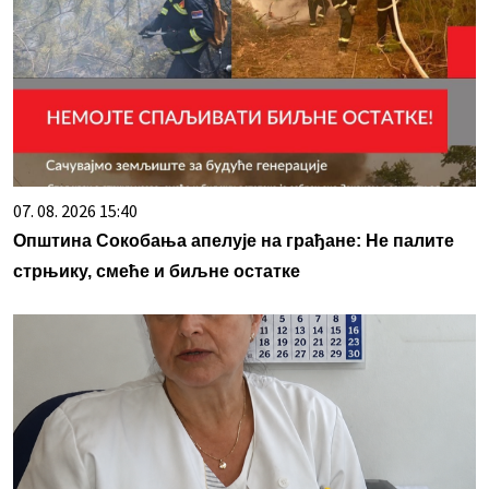
07. 08. 2026 15:40
Општина Сокобања апелује на грађане: Не палите
стрњику, смеће и биљне остатке