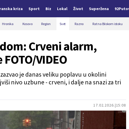
Iranska kriza
Sport
Biz
Lokal
Život
Superžena
92Puto
Hronika
Kosovo
Region
Svet
Razno
Rat na Bliskom istoku
dom: Crveni alarm,
de FOTO/VIDEO
izazvao je danas veliku poplavu u okolini
iši nivo uzbune - crveni, i dalje na snazi za tri
17.02.2026.
15:08