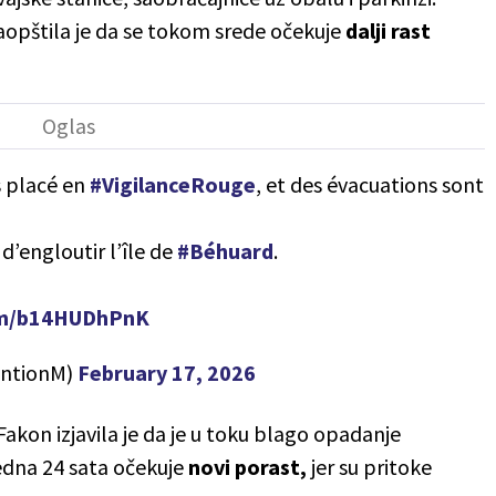
saopštila je da se tokom srede očekuje
dalji rast
s placé en
#VigilanceRouge
, et des évacuations sont
 d’engloutir l’île de
#Béhuard
.
com/b14HUDhPnK
entionM)
February 17, 2026
Fakon izjavila je da je u toku blago opadanje
redna 24 sata očekuje
novi porast,
jer su pritoke