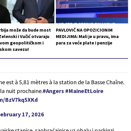
rbija može da bude most
PAVLOVIĆ NA OPOZICIONIM
Zelenski i Vučić otvaraju
MEDIJIMA: Mali je u pravu, ima
ovom geopolitičkom i
para za veće plate i penzije
skom savezu!
ne est à 5,81 mètres à la station de la Basse Chaîne.
la nuit prochaine.
#Angers
#MaineEtLoire
com/BzV7kq5XKd
ebruary 17, 2026
ajske stanice, saobraćajnice uz obalu i parkinzi.