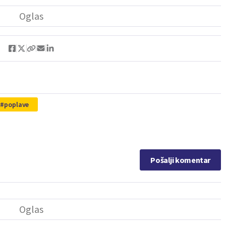
poplave
Pošalji komentar