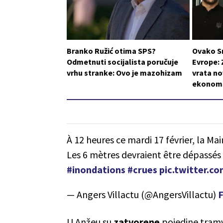
Branko Ružić otima SPS?
Ovako S
Odmetnuti socijalista poručuje
Evrope: 
vrhu stranke: Ovo je mazohizam
vrata n
ekonom
À 12 heures ce mardi 17 février, la Mai
Les 6 mètres devraient être dépassés 
#inondations
#crues
pic.twitter.
— Angers Villactu (@AngersVillactu)
F
U Anžeu su
zatvorene
pojedine tramv