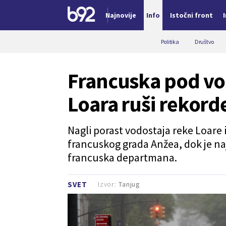
Najnovije
Info
Istočni front
Nova vest
Politika
Društvo
Francuska pod vo
Loara ruši rekor
Nagli porast vodostaja reke Loare 
francuskog grada Anžea, dok je najv
francuska departmana.
Izvor:
Tanjug
SVET