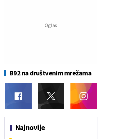
B92 na društvenim mrežama
Najnovije