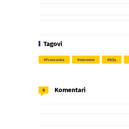
Tagovi
Francuska
nevreme
kiša
Komentari
0