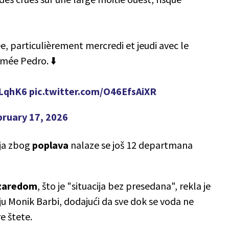
, particulièrement mercredi et jeudi avec le
mée Pedro. ⬇️
vLqhK6
pic.twitter.com/O46EfsAiXR
bruary 17, 2026
ja zbog
poplava
nalaze se još 12 departmana
 zaredom
, što je "situacija bez presedana", rekla je
ju Monik Barbi, dodajući da sve dok se voda ne
e štete.