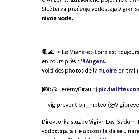
Služba za praćenje vodostaja Vigikri 
nivoa vode.
🔴🌊 -> Le Maine-et-Loire est toujour
en cours près d’
#Angers
.
Voici des photos de la
#Loire
en train
{📸: @ JérémyGirault}
pic.twitter.
— vigiprevention_meteo (@Vigiprev
Direktorka službe Vigikri Lusi Šadurn-
vodostaja, ali je upozorila da se u na