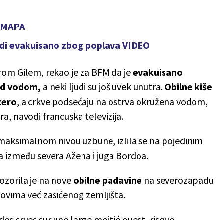
p MAPA
judi evakuisano zbog poplava VIDEO
rom Gilem, rekao je za BFM da je
evakuisano
od vodom,
a neki ljudi su još uvek unutra.
Obilne kiše
zero
, a crkve podsećaju na ostrva okružena vodom,
a, navodi francuska televizija.
 maksimalnom nivou uzbune, izlila se na pojedinim
ra između severa Ažena i juga Bordoa.
zorila je na nove
obilne padavine
na severozapadu
lovima već zasićenog zemljišta.
 des crues sur une large moitié ouest, risque