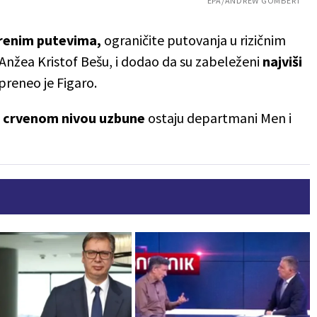
EPA/ANDREW GOMBERT
orenim putevima,
ograničite putovanja u rizičnim
Anžea Kristof Bešu, i dodao da su zabeleženi
najviši
 preneo je Figaro.
a
crvenom
nivou uzbune
ostaju departmani Men i