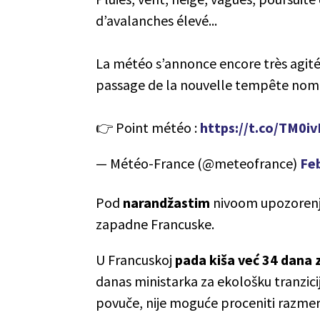
d’avalanches élevé...
La météo s’annonce encore très agitée
passage de la nouvelle tempête nom
👉 Point météo :
https://t.co/TM0i
— Météo-France (@meteofrance)
Fe
Pod
narandžastim
nivoom upozoren
zapadne Francuske.
U Francuskoj
pada kiša već 34 dana
danas ministarka za ekološku tranzici
povuče, nije moguće proceniti razmer