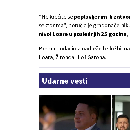
"Ne krećite se
poplavljenim ili zatv
sektorima", poručio je gradonačelnik 
nivoi Loare u poslednjih 25 godina
,
Prema podacima nadležnih službi, n
Loara, Žironda i Lo i Garona.
Udarne vesti