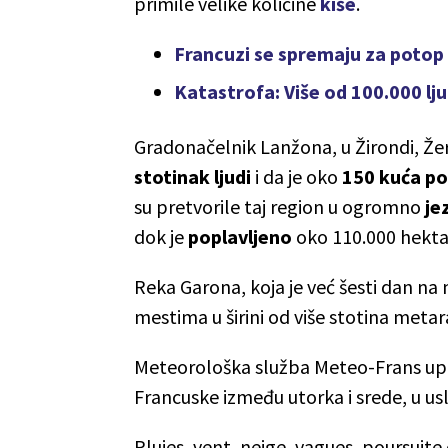
primile velike količine
kiše
.
Francuzi se spremaju za poto
Katastrofa: Više od 100.000 l
Gradonačelnik Lanžona, u Žirondi, Že
stotinak ljudi
i da je oko
150 kuća p
su pretvorile taj region u ogromno
je
dok je
poplavljeno
oko 110.000 hektar
Reka Garona, koja je već šesti dan na
mestima u širini od više stotina meta
Meteorološka služba Meteo-Frans upo
Francuske između utorka i srede, u us
Pluies, vent, neige, vagues, poursuite