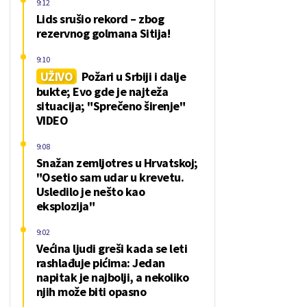
9:12
Lids srušio rekord – zbog
rezervnog golmana Sitija!
9:10
UŽIVO
Požari u Srbiji i dalje
bukte; Evo gde je najteža
situacija; "Sprečeno širenje"
VIDEO
9:08
Snažan zemljotres u Hrvatskoj;
"Osetio sam udar u krevetu.
Usledilo je nešto kao
eksplozija"
9:02
Većina ljudi greši kada se leti
rashlađuje pićima: Jedan
napitak je najbolji, a nekoliko
njih može biti opasno