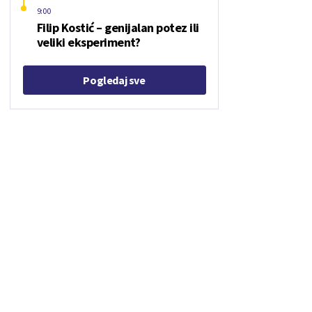
9:00
Filip Kostić – genijalan potez ili
veliki eksperiment?
Pogledaj sve