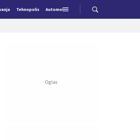
vanja
Tehnopolis
Automobili