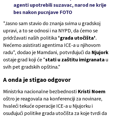
agenti upotrebili suzavac, narod ne krije
bes nakon pucnjave FOTO
"Jasno sam stavio do znanja svima u gradskoj
upravi, a to se odnosi i na NYPD, da ćemo se
pridržavati naših politika
'grada utočišta'
.
Nećemo asistirati agentima ICE-a u njihovom
radu", dodao je Mamdani, potvrđujući da
Njujork
ostaje grad koji će "
stati u zaštitu imigranata
u
svih pet gradskih opština."
A onda je stigao odgovor
Ministrka nacionalne bezbednosti
Kristi Noem
oštro je reagovala na konferenciji za novinare,
hvaleći tekuće operacije ICE-a u Njujorku i
osuđujući politike grada utočišta za koje tvrdi da