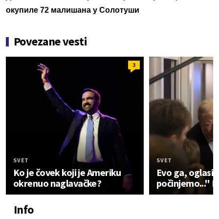
окупиле 72 малишана у Солотуши
Povezane vesti
3
SVET
SVET
Ko je čovek koji je Ameriku
Evo ga, oglasio 
okrenuo naglavačke?
počinjemo..." 
Info