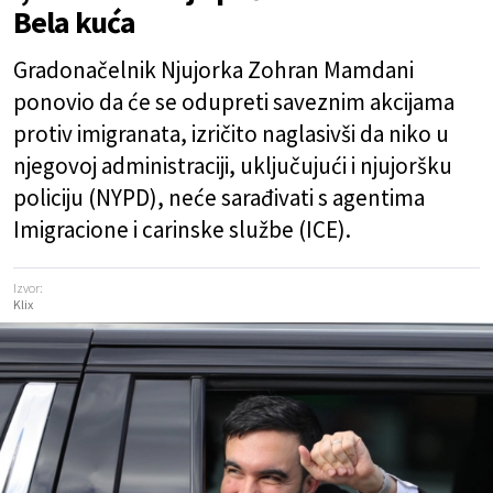
Bela kuća
Gradonačelnik Njujorka Zohran Mamdani
ponovio da će se odupreti saveznim akcijama
protiv imigranata, izričito naglasivši da niko u
njegovoj administraciji, uključujući i njujoršku
policiju (NYPD), neće sarađivati s agentima
Imigracione i carinske službe (ICE).
Izvor:
Klix