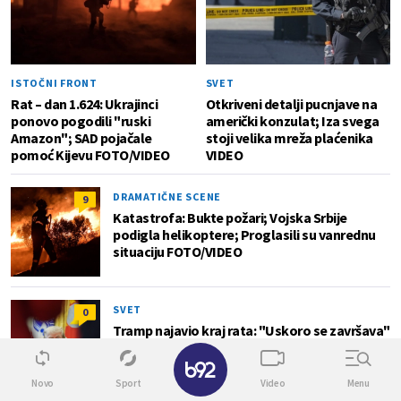
ISTOČNI FRONT
SVET
Rat – dan 1.624: Ukrajinci
Otkriveni detalji pucnjave na
ponovo pogodili "ruski
američki konzulat; Iza svega
Amazon"; SAD pojačale
stoji velika mreža plaćenika
pomoć Kijevu FOTO/VIDEO
VIDEO
DRAMATIČNE SCENE
9
Katastrofa: Bukte požari; Vojska Srbije
podigla helikoptere; Proglasili su vanrednu
situaciju FOTO/VIDEO
SVET
0
Tramp najavio kraj rata: "Uskoro se završava"
VIDEO
✕
Novo
Sport
Video
Menu