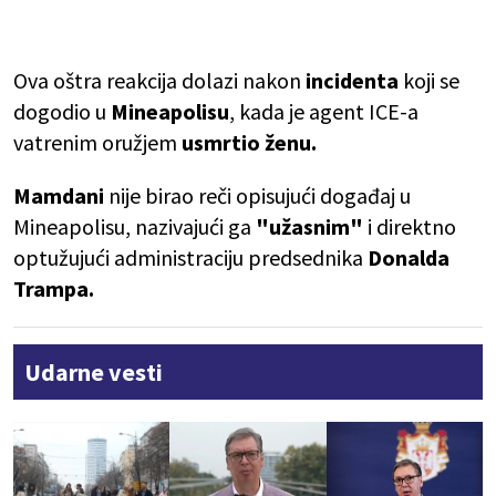
Ova oštra reakcija dolazi nakon
incidenta
koji se
dogodio u
Mineapolisu
, kada je agent ICE-a
vatrenim oružjem
usmrtio ženu.
Mamdani
nije birao reči opisujući događaj u
Mineapolisu, nazivajući ga
"užasnim"
i direktno
optužujući administraciju predsednika
Donalda
Trampa.
Udarne vesti