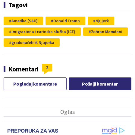
Tagovi
Amerika (SAD)
Donald Tramp
Njujork
Imigraciona i carinska služba (ICE)
Zohran Mamdani
gradonačelnik Njujorka
2
Komentari
Pogledaj komentare
Pošalji komentar
PREPORUKA ZA VAS