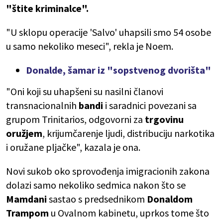
"štite kriminalce".
"U sklopu operacije 'Salvo' uhapsili smo 54 osobe
u samo nekoliko meseci", rekla je Noem.
Donalde, šamar iz "sopstvenog dvorišta"
"Oni koji su uhapšeni su nasilni članovi
transnacionalnih
bandi
i saradnici povezani sa
grupom Trinitarios, odgovorni za
trgovinu
oružjem
, krijumčarenje ljudi, distribuciju narkotika
i oružane pljačke", kazala je ona.
Novi sukob oko sprovođenja imigracionih zakona
dolazi samo nekoliko sedmica nakon što se
Mamdani
sastao s predsednikom
Donaldom
Trampom
u Ovalnom kabinetu, uprkos tome što