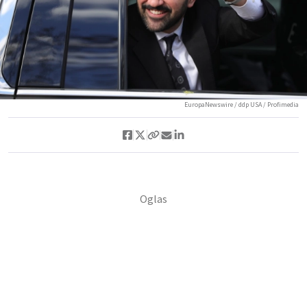
EuropaNewswire / ddp USA / Profimedia