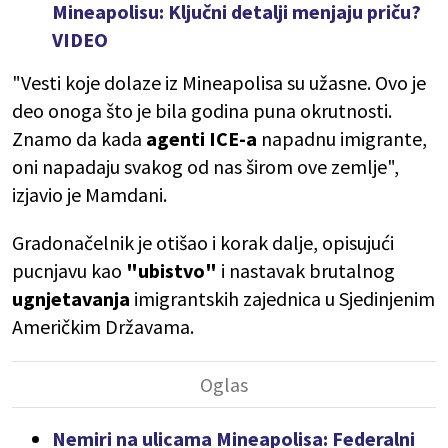
Mineapolisu: Ključni detalji menjaju priču?
VIDEO
"Vesti koje dolaze iz Mineapolisa su užasne. Ovo je
deo onoga što je bila godina puna okrutnosti.
Znamo da kada
agenti ICE-a
napadnu imigrante,
oni napadaju svakog od nas širom ove zemlje",
izjavio je Mamdani.
Gradonačelnik je otišao i korak dalje, opisujući
pucnjavu kao
"ubistvo"
i nastavak brutalnog
ugnjetavanja
imigrantskih zajednica u Sjedinjenim
Američkim Državama.
Nemiri na ulicama Mineapolisa: Federalni