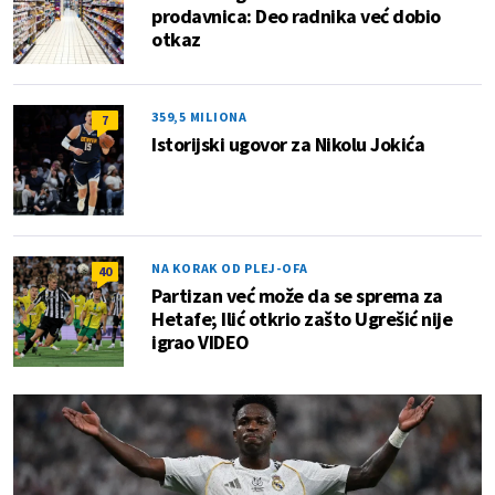
prodavnica: Deo radnika već dobio
otkaz
359,5 MILIONA
7
Istorijski ugovor za Nikolu Jokića
NA KORAK OD PLEJ-OFA
40
Partizan već može da se sprema za
Hetafe; Ilić otkrio zašto Ugrešić nije
igrao VIDEO