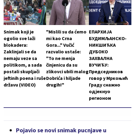
Snimak koji je
"Mislili su da ćemo
ЕПАРХИЈА
ogolio sve laži
mi kao Crna
БУДИМЉАНСКО-
blokadera:
Gora..." Vučić
НИКШИЋКА
Zaklinjali se da
razvalio ustaše:
ДУБОКО
nemaju veze sa
"To ne menja
ЗАХВАЛНА
politikom, a sada
činjenicu da su
ВУЧИЋУ:
postali skupljači
zlikovci ubili malog
Председников
jeftinih poena i ruše
Dobrića i hiljade
говор у Мркоњић
državu (VIDEO)
drugih!"
Граду снажно
одјекнуо
регионом
Pojavio se novi snimak pucnjave u