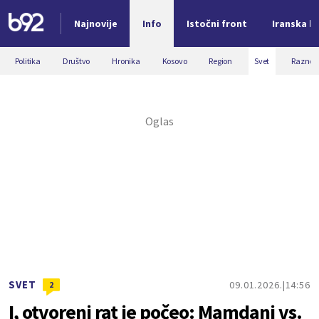
Najnovije
Info
Istočni front
Iranska kr
Nova vest
Politika
Društvo
Hronika
Kosovo
Region
Svet
Razno
SVET
09.01.2026.
14:56
2
I, otvoreni rat je počeo: Mamdani vs.