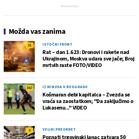
Brainberries
Možda vas zanima
ISTOČNI FRONT
25
Rat – dan 1.623: Dronovi i rakete nad
Ukrajinom, Moskva udara sve jače; Broj
mrtvih raste FOTO/VIDEO
IZ MINUSA U BEOGRADU
367
Košmaran debi kapitalca – Zvezda se
vraća sa zaostatkom; "Da zaključimo o
Lukasenu..." VIDEO
VELIKI PREOKRET
0
Poznati trgovinski lanac zatvara 50