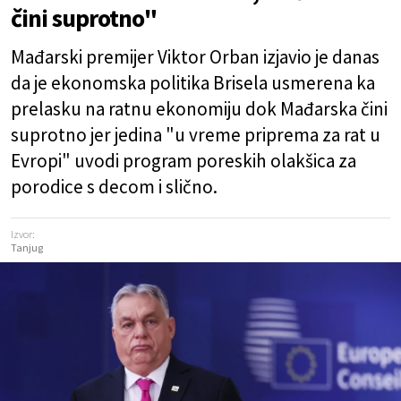
čini suprotno"
Mađarski premijer Viktor Orban izjavio je danas
da je ekonomska politika Brisela usmerena ka
prelasku na ratnu ekonomiju dok Mađarska čini
suprotno jer jedina "u vreme priprema za rat u
Evropi" uvodi program poreskih olakšica za
porodice s decom i slično.
Izvor:
Tanjug