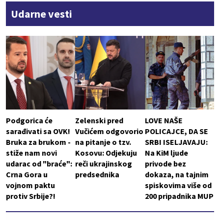
Udarne vesti
Podgorica će
Zelenski pred
LOVE NAŠE
sarađivati sa OVK!
Vučićem odgovorio
POLICAJCE, DA SE
Bruka za brukom -
na pitanje o tzv.
SRBI ISELJAVAJU:
stiže nam novi
Kosovu: Odjekuju
Na KiM ljude
udarac od "braće":
reči ukrajinskog
privode bez
Crna Gora u
predsednika
dokaza, na tajnim
vojnom paktu
spiskovima više od
protiv Srbije?!
200 pripadnika MUP