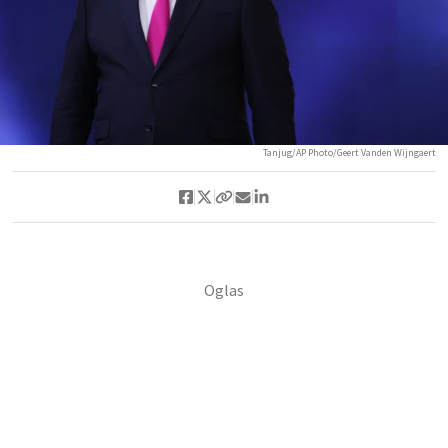
Tanjug/AP Photo/Geert Vanden Wijngaert