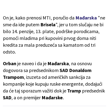
On je, kako prenosi MTI, poručio da
Mađarska
"ne
sme da ide putem
Brisela
", jer u tom slučaju ne bi
bilo 14. penzije, 13. plate, podrške porodicama,
pomoći mladima pri kupovini prvog doma niti
kredita za mala preduzeća sa kamatom od tri
odsto.
Orban
je naveo i da je
Mađarska
, na osnovu
dogovora sa predsednikom
SAD Donaldom
Trampom
, izuzeta od američkih sankcija za
kompanije koje kupuju ruske energente, dodajući
da će taj sporazum važiti dok je
Tramp
predsednik
SAD
, a on premijer
Mađarske
.