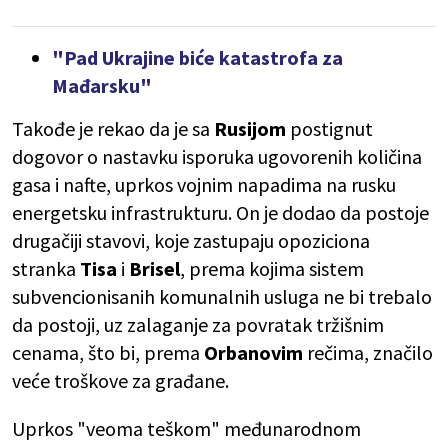
"Pad Ukrajine biće katastrofa za
Mađarsku"
Takođe je rekao da je sa
Rusijom
postignut
dogovor o nastavku isporuka ugovorenih količina
gasa i nafte, uprkos vojnim napadima na rusku
energetsku infrastrukturu. On je dodao da postoje
drugačiji stavovi, koje zastupaju opoziciona
stranka
Tisa
i
Brisel
, prema kojima sistem
subvencionisanih komunalnih usluga ne bi trebalo
da postoji, uz zalaganje za povratak tržišnim
cenama, što bi, prema
Orbanovim
rečima, značilo
veće troškove za građane.
Uprkos "veoma teškom" međunarodnom