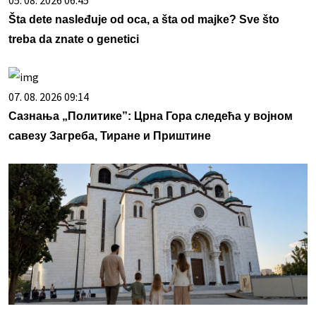
05. 08. 2026 06:45
Šta dete nasleđuje od oca, a šta od majke? Sve što
treba da znate o genetici
07. 08. 2026 09:14
Сазнања „Политике”: Црна Гора следећа у војном
савезу Загреба, Тиране и Приштине