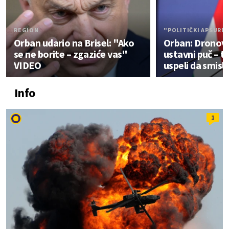
REGION
"POLITIČKI APSURD
Orban udario na Brisel: "Ako
Orban: Dronovi,
se ne borite – zgaziće vas"
ustavni puč – to
VIDEO
uspeli da smisl
Info
1