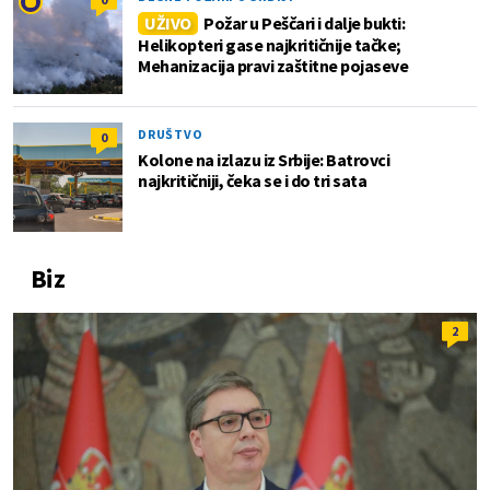
UŽIVO
Požar u Peščari i dalje bukti:
Helikopteri gase najkritičnije tačke;
Mehanizacija pravi zaštitne pojaseve
DRUŠTVO
0
Kolone na izlazu iz Srbije: Batrovci
najkritičniji, čeka se i do tri sata
Biz
2