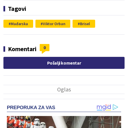
Tagovi
Mađarska
Viktor Orban
Brisel
0
Komentari
Pošalji komentar
PREPORUKA ZA VAS