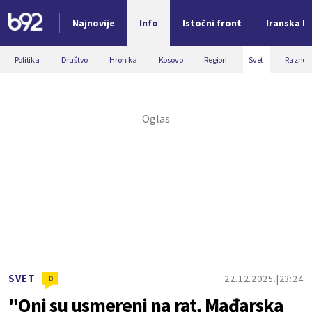
Najnovije
Info
Istočni front
Iranska kr
Nova vest
Politika
Društvo
Hronika
Kosovo
Region
Svet
Razno
SVET
22.12.2025.
23:24
0
"Oni su usmereni na rat, Mađarska