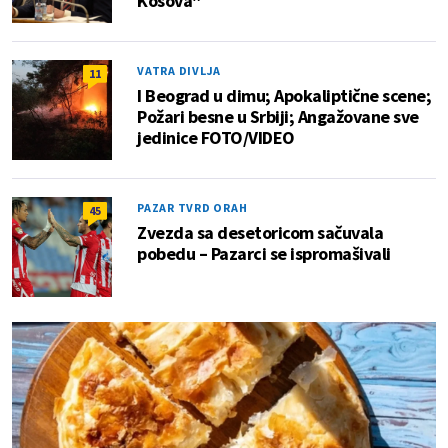
Kosova"
VATRA DIVLJA
11
I Beograd u dimu; Apokaliptične scene;
Požari besne u Srbiji; Angažovane sve
jedinice FOTO/VIDEO
PAZAR TVRD ORAH
45
Zvezda sa desetoricom sačuvala
pobedu – Pazarci se ispromašivali