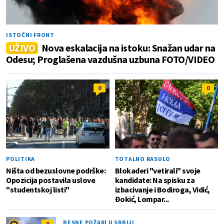
ISTOČNI FRONT
UŽIVO
Nova eskalacija na istoku: Snažan udar na
Odesu; Proglašena vazdušna uzbuna FOTO/VIDEO
0
0
POLITIKA
TOTALNO RASULO
Ništa od bezuslovne podrške:
Blokaderi "vetirali" svoje
Opozicija postavila uslove
kandidate: Na spisku za
"studentskoj listi"
izbacivanje i Bodiroga, Vidić,
Đokić, Lompar...
BESNE POŽARI U SRBIJI
0