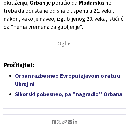
okruženju,
Orban
je poručio da
Mađarska
ne
treba da odustane od sna o uspehu u 21. veku,
nakon, kako je naveo, izgubljenog 20. veka, ističući
da "nema vremena za gubljenje".
Pročitajte i:
Orban razbesneo Evropu izjavom o ratu u
Ukrajini
Sikorski pobesneo, pa "nagradio" Orbana