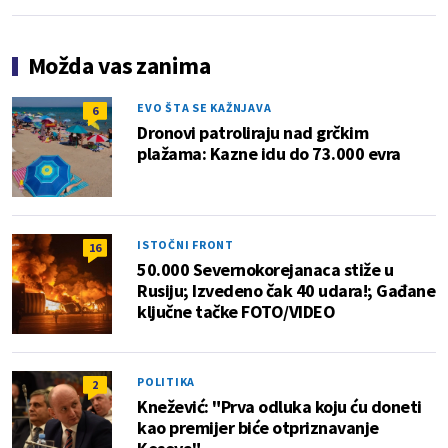
Možda vas zanima
EVO ŠTA SE KAŽNJAVA
6
Dronovi patroliraju nad grčkim
plažama: Kazne idu do 73.000 evra
ISTOČNI FRONT
16
50.000 Severnokorejanaca stiže u
Rusiju; Izvedeno čak 40 udara!; Gađane
ključne tačke FOTO/VIDEO
POLITIKA
2
Knežević: "Prva odluka koju ću doneti
kao premijer biće otpriznavanje